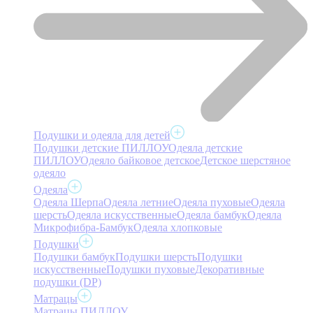
Подушки и одеяла для детей
Подушки детские ПИЛЛОУ
Одеяла детские
ПИЛЛОУ
Одеяло байковое детское
Детское шерстяное
одеяло
Одеяла
Одеяла Шерпа
Одеяла летние
Одеяла пуховые
Одеяла
шерсть
Одеяла искусственные
Одеяла бамбук
Одеяла
Микрофибра-Бамбук
Одеяла хлопковые
Подушки
Подушки бамбук
Подушки шерсть
Подушки
искусственные
Подушки пуховые
Декоративные
подушки (DP)
Матрацы
Матрацы ПИЛЛОУ