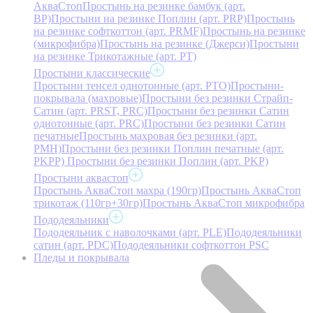
АкваСтоп
Простынь на резинке бамбук (арт.
BP)
Простыни на резинке Поплин (арт. PRP)
Простынь
на резинке софткоттон (арт. PRMF)
Простынь на резинке
(микрофибра)
Простынь на резинке (Джерси)
Простыни
на резинке Трикотажные (арт. РТ)
Простыни классические
Простыни тенсел однотонные (арт. PTO)
Простыни-
покрывала (махровые)
Простыни без резинки Страйп-
Сатин (арт. PRST, PRC)
Простыни без резинки Сатин
однотонные (арт. PRC)
Простыни без резинки Сатин
печатные
Простынь махровая без резинки (арт.
PMH)
Простыни без резинки Поплин печатные (арт.
PKPP)
Простыни без резинки Поплин (арт. PKP)
Простыни аквастоп
Простынь АкваСтоп махра (190гр)
Простынь АкваСтоп
трикотаж (110гр+30гр)
Простынь АкваСтоп микрофибра
Пододеяльники
Пододеяльник с наволочками (арт. PLE)
Пододеяльники
сатин (арт. PDC)
Пододеяльники софткоттон PSC
Пледы и покрывала