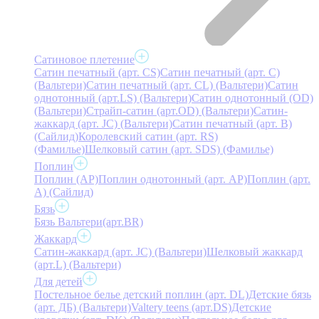
Сатиновое плетение
Сатин печатный (арт. СS)
Сатин печатный (арт. С)
(Вальтери)
Сатин печатный (арт. СL) (Вальтери)
Сатин
однотонный (арт.LS) (Вальтери)
Сатин однотонный (OD)
(Вальтери)
Страйп-сатин (арт.OD) (Вальтери)
Сатин-
жаккард (арт. JC) (Вальтери)
Сатин печатный (арт. В)
(Сайлид)
Королевский сатин (арт. RS)
(Фамилье)
Шелковый сатин (арт. SDS) (Фамилье)
Поплин
Поплин (AP)
Поплин однотонный (арт. AP)
Поплин (арт.
А) (Сайлид)
Бязь
Бязь Вальтери(арт.BR)
Жаккард
Сатин-жаккард (арт. JC) (Вальтери)
Шелковый жаккард
(арт.L) (Вальтери)
Для детей
Постельное белье детский поплин (арт. DL)
Детские бязь
(арт. ДБ) (Вальтери)
Valtery teens (арт.DS)
Детские