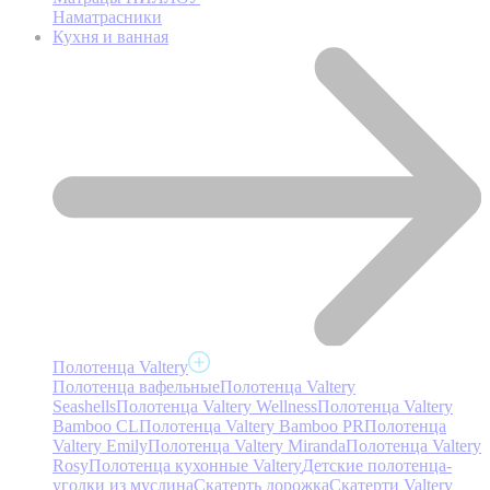
Наматрасники
Кухня и ванная
Полотенца Valtery
Полотенца вафельные
Полотенца Valtery
Seashells
Полотенца Valtery Wellness
Полотенца Valtery
Bamboo CL
Полотенца Valtery Bamboo PR
Полотенца
Valtery Emily
Полотенца Valtery Miranda
Полотенца Valtery
Rosy
Полотенца кухонные Valtery
Детские полотенца-
уголки из муслина
Скатерть дорожка
Скатерти Valtery