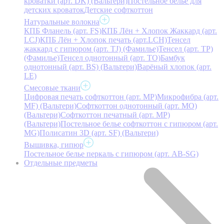
кроватки (арт. DK) (Вальтери)
Постельное белье для
детских кроваток
Детские софткоттон
Натуральные волокна
КПБ Фланель (арт. FS)
КПБ Лён + Хлопок Жаккард (арт.
LCJ)
КПБ Лён + Хлопок печать (арт.LCH)
Тенсел
жаккард с гипюром (арт. TJ) (Фамилье)
Тенсел (арт. ТР)
(Фамилье)
Тенсел однотонный (арт. TO)
Бамбук
однотонный (арт. BS) (Вальтери)
Варёный хлопок (арт.
LE)
Смесовые ткани
Цифровая печать софткоттон (арт. MP)
Микрофибра (арт.
MF) (Вальтери)
Софткоттон однотонный (арт. MO)
(Вальтери)
Софткоттон печатный (арт. MР)
(Вальтери)
Постельное белье софткоттон с гипюром (арт.
MG)
Полисатин 3D (арт. SF) (Вальтери)
Вышивка, гипюр
Постельное белье перкаль с гипюром (арт. AB-SG)
Отдельные предметы