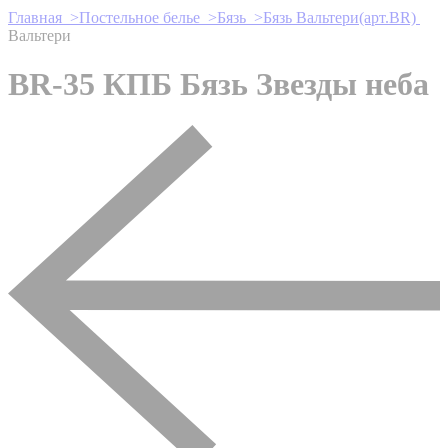
Главная >
Постельное белье >
Бязь >
Бязь Вальтери(арт.BR)
Вальтери
BR-35 КПБ Бязь Звезды неба