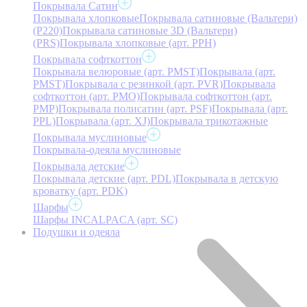
Покрывала Сатин
Покрывала хлопковые
Покрывала сатиновые (Вальтери)
(P220)
Покрывала сатиновые 3D (Вальтери)
(PRS)
Покрывала хлопковые (арт. PPH)
Покрывала софткоттон
Покрывала велюровые (арт. PMST)
Покрывала (арт.
PMST)
Покрывала с резинкой (арт. PVR)
Покрывала
софткоттон (арт. PMO)
Покрывала софткоттон (арт.
PMP)
Покрывала полисатин (арт. PSF)
Покрывала (арт.
PPL)
Покрывала (арт. XJ)
Покрывала трикотажные
Покрывала муслиновые
Покрывала-одеяла муслиновые
Покрывала детские
Покрывала детские (арт. PDL)
Покрывала в детскую
кроватку (арт. PDK)
Шарфы
Шарфы INCALPACA (арт. SC)
Подушки и одеяла