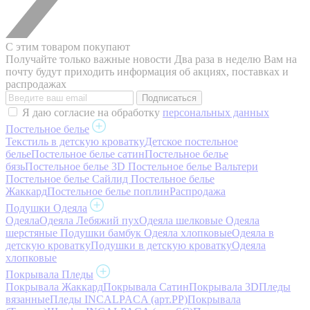
С этим товаром покупают
Получайте только важные новости
Два раза в неделю Вам на
почту будут приходить информация об акциях, поставках и
распродажах
Я даю согласие на обработку
персональных данных
Постельное белье
Текстиль в детскую кроватку
Детское постельное
белье
Постельное белье сатин
Постельное белье
бязь
Постельное белье 3D
Постельное белье Вальтери
Постельное белье Сайлид
Постельное белье
Жаккард
Постельное белье поплин
Распродажа
Подушки Одеяла
Одеяла
Одеяла Лебяжий пух
Одеяла шелковые
Одеяла
шерстяные
Подушки бамбук
Одеяла хлопковые
Одеяла в
детскую кроватку
Подушки в детскую кроватку
Одеяла
хлопковые
Покрывала Пледы
Покрывала Жаккард
Покрывала Сатин
Покрывала 3D
Пледы
вязанные
Пледы INCALPACA (арт.PP)
Покрывала