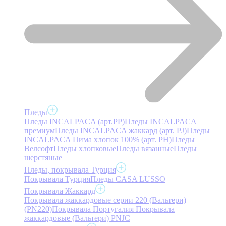
Пледы
Пледы INCALPACA (арт.PP)
Пледы INCALPACA
премиум
Пледы INCALPACA жаккард (арт. PJ)
Пледы
INCALPACA Пима хлопок 100% (арт. PH)
Пледы
Велсофт
Пледы хлопковые
Пледы вязанные
Пледы
шерстяные
Пледы, покрывала Турция
Покрывала Турция
Пледы CASA LUSSO
Покрывала Жаккард
Покрывала жаккардовые серии 220 (Вальтери)
(PN220)
Покрывала Португалия
Покрывала
жаккардовые (Вальтери) PNJC