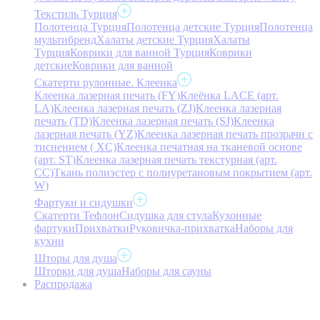
Текстиль Турция
Полотенца Турция
Полотенца детские Турция
Полотенца
мультибренд
Халаты детские Турция
Халаты
Турция
Коврики для ванной Турция
Коврики
детские
Коврики для ванной
Скатерти рулонные. Клеенка
Клеенка лазерная печать (FY)
Клеёнка LACE (арт.
LA)
Клеенка лазерная печать (ZJ)
Клеенка лазерная
печать (TD)
Клеенка лазерная печать (SJ)
Клеенка
лазерная печать (YZ)
Клеенка лазерная печать прозрачн с
тиснением ( XC)
Клеенка печатная на тканевой основе
(арт. ST)
Клеенка лазерная печать текстурная (арт.
CC)
Ткань полиэстер с полиуретановым покрытием (арт.
W)
Фартуки и сидушки
Скатерти Тефлон
Сидушка для стула
Кухонные
фартуки
Прихватки
Руковичка-прихватка
Наборы для
кухни
Шторы для душа
Шторки для душа
Наборы для сауны
Распродажа