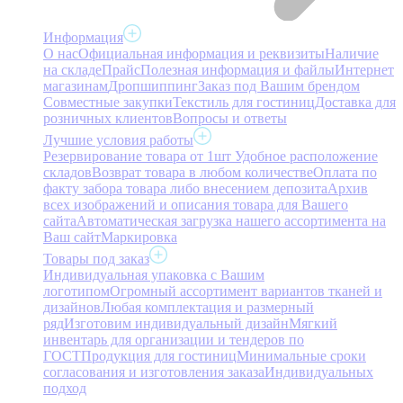
Информация
О нас
Официальная информация и реквизиты
Наличие
на складе
Прайс
Полезная информация и файлы
Интернет
магазинам
Дропшиппинг
Заказ под Вашим брендом
Совместные закупки
Текстиль для гостиниц
Доставка для
розничных клиентов
Вопросы и ответы
Лучшие условия работы
Резервирование товара от 1шт
Удобное расположение
складов
Возврат товара в любом количестве
Оплата по
факту забора товара либо внесением депозита
Архив
всех изображений и описания товара для Вашего
сайта
Автоматическая загрузка нашего ассортимента на
Ваш сайт
Маркировка
Товары под заказ
Индивидуальная упаковка с Вашим
логотипом
Огромный ассортимент вариантов тканей и
дизайнов
Любая комплектация и размерный
ряд
Изготовим индивидуальный дизайн
Мягкий
инвентарь для организации и тендеров по
ГОСТ
Продукция для гостиниц
Минимальные сроки
согласования и изготовления заказа
Индивидуальных
подход