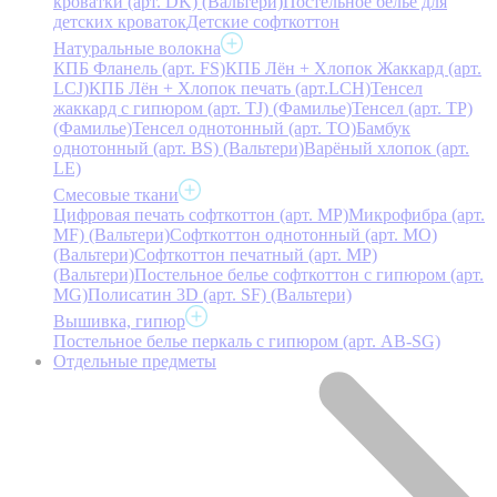
кроватки (арт. DK) (Вальтери)
Постельное белье для
детских кроваток
Детские софткоттон
Натуральные волокна
КПБ Фланель (арт. FS)
КПБ Лён + Хлопок Жаккард (арт.
LCJ)
КПБ Лён + Хлопок печать (арт.LCH)
Тенсел
жаккард с гипюром (арт. TJ) (Фамилье)
Тенсел (арт. ТР)
(Фамилье)
Тенсел однотонный (арт. TO)
Бамбук
однотонный (арт. BS) (Вальтери)
Варёный хлопок (арт.
LE)
Смесовые ткани
Цифровая печать софткоттон (арт. MP)
Микрофибра (арт.
MF) (Вальтери)
Софткоттон однотонный (арт. MO)
(Вальтери)
Софткоттон печатный (арт. MР)
(Вальтери)
Постельное белье софткоттон с гипюром (арт.
MG)
Полисатин 3D (арт. SF) (Вальтери)
Вышивка, гипюр
Постельное белье перкаль с гипюром (арт. AB-SG)
Отдельные предметы