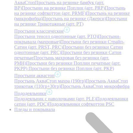
АкваСтоп
Простынь на резинке бамбук (арт.
BP)
Простыни на резинке Поплин (арт. PRP)
Простынь
на резинке софткоттон (арт. PRMF)
Простынь на резинке
(микрофибра)
Простынь на резинке (Джерси)
Простыни
на резинке Трикотажные (арт. РТ)
Простыни классические
Простыни тенсел однотонные (арт. PTO)
Простыни-
покрывала (махровые)
Простыни без резинки Страйп-
Сатин (арт. PRST, PRC)
Простыни без резинки Сатин
однотонные (арт. PRC)
Простыни без резинки Сатин
печатные
Простынь махровая без резинки (арт.
PMH)
Простыни без резинки Поплин печатные (арт.
PKPP)
Простыни без резинки Поплин (арт. PKP)
Простыни аквастоп
Простынь АкваСтоп махра (190гр)
Простынь АкваСтоп
трикотаж (110гр+30гр)
Простынь АкваСтоп микрофибра
Пододеяльники
Пододеяльник с наволочками (арт. PLE)
Пододеяльники
сатин (арт. PDC)
Пододеяльники софткоттон PSC
Пледы и покрывала