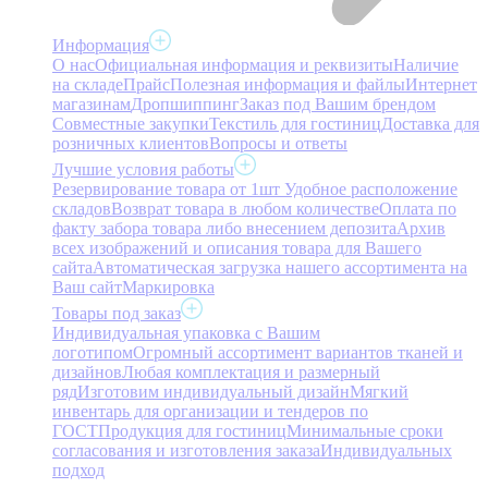
Информация
О нас
Официальная информация и реквизиты
Наличие
на складе
Прайс
Полезная информация и файлы
Интернет
магазинам
Дропшиппинг
Заказ под Вашим брендом
Совместные закупки
Текстиль для гостиниц
Доставка для
розничных клиентов
Вопросы и ответы
Лучшие условия работы
Резервирование товара от 1шт
Удобное расположение
складов
Возврат товара в любом количестве
Оплата по
факту забора товара либо внесением депозита
Архив
всех изображений и описания товара для Вашего
сайта
Автоматическая загрузка нашего ассортимента на
Ваш сайт
Маркировка
Товары под заказ
Индивидуальная упаковка с Вашим
логотипом
Огромный ассортимент вариантов тканей и
дизайнов
Любая комплектация и размерный
ряд
Изготовим индивидуальный дизайн
Мягкий
инвентарь для организации и тендеров по
ГОСТ
Продукция для гостиниц
Минимальные сроки
согласования и изготовления заказа
Индивидуальных
подход