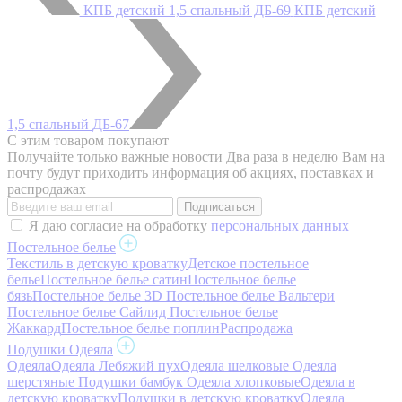
КПБ детский 1,5 спальный ДБ-69
КПБ детский
1,5 спальный ДБ-67
С этим товаром покупают
Получайте только важные новости
Два раза в неделю Вам на
почту будут приходить информация об акциях, поставках и
распродажах
Я даю согласие на обработку
персональных данных
Постельное белье
Текстиль в детскую кроватку
Детское постельное
белье
Постельное белье сатин
Постельное белье
бязь
Постельное белье 3D
Постельное белье Вальтери
Постельное белье Сайлид
Постельное белье
Жаккард
Постельное белье поплин
Распродажа
Подушки Одеяла
Одеяла
Одеяла Лебяжий пух
Одеяла шелковые
Одеяла
шерстяные
Подушки бамбук
Одеяла хлопковые
Одеяла в
детскую кроватку
Подушки в детскую кроватку
Одеяла