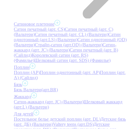
Сатиновое плетение
Сатин печатный (арт. СS)
Сатин печатный (арт. С)
(Вальтери)
Сатин печатный (арт. СL) (Вальтери)
Сатин
однотонный (арт.LS) (Вальтери)
Сатин однотонный (OD)
(Вальтери)
Страйп-сатин (арт.OD) (Вальтери)
Сатин-
жаккард (арт. JC) (Вальтери)
Сатин печатный (арт. В)
(Сайлид)
Королевский сатин (арт. RS)
(Фамилье)
Шелковый сатин (арт. SDS) (Фамилье)
Поплин
Поплин (AP)
Поплин однотонный (арт. AP)
Поплин (арт.
А) (Сайлид)
Бязь
Бязь Вальтери(арт.BR)
Жаккард
Сатин-жаккард (арт. JC) (Вальтери)
Шелковый жаккард
(арт.L) (Вальтери)
Для детей
Постельное белье детский поплин (арт. DL)
Детские бязь
(арт. ДБ) (Вальтери)
Valtery teens (арт.DS)
Детские