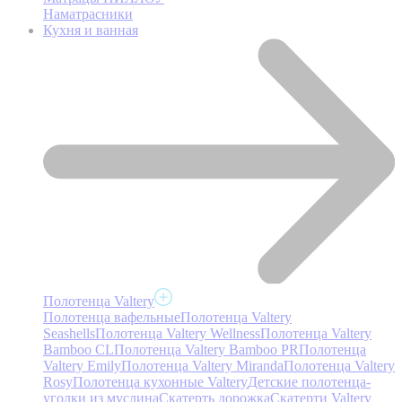
Наматрасники
Кухня и ванная
Полотенца Valtery
Полотенца вафельные
Полотенца Valtery
Seashells
Полотенца Valtery Wellness
Полотенца Valtery
Bamboo CL
Полотенца Valtery Bamboo PR
Полотенца
Valtery Emily
Полотенца Valtery Miranda
Полотенца Valtery
Rosy
Полотенца кухонные Valtery
Детские полотенца-
уголки из муслина
Скатерть дорожка
Скатерти Valtery