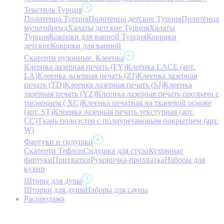
Текстиль Турция
Полотенца Турция
Полотенца детские Турция
Полотенца
мультибренд
Халаты детские Турция
Халаты
Турция
Коврики для ванной Турция
Коврики
детские
Коврики для ванной
Скатерти рулонные. Клеенка
Клеенка лазерная печать (FY)
Клеёнка LACE (арт.
LA)
Клеенка лазерная печать (ZJ)
Клеенка лазерная
печать (TD)
Клеенка лазерная печать (SJ)
Клеенка
лазерная печать (YZ)
Клеенка лазерная печать прозрачн с
тиснением ( XC)
Клеенка печатная на тканевой основе
(арт. ST)
Клеенка лазерная печать текстурная (арт.
CC)
Ткань полиэстер с полиуретановым покрытием (арт.
W)
Фартуки и сидушки
Скатерти Тефлон
Сидушка для стула
Кухонные
фартуки
Прихватки
Руковичка-прихватка
Наборы для
кухни
Шторы для душа
Шторки для душа
Наборы для сауны
Распродажа