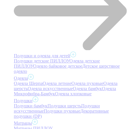
Подушки и одеяла для детей
Подушки детские ПИЛЛОУ
Одеяла детские
ПИЛЛОУ
Одеяло байковое детское
Детское шерстяное
одеяло
Одеяла
Одеяла Шерпа
Одеяла летние
Одеяла пуховые
Одеяла
шерсть
Одеяла искусственные
Одеяла бамбук
Одеяла
Микрофибра-Бамбук
Одеяла хлопковые
Подушки
Подушки бамбук
Подушки шерсть
Подушки
искусственные
Подушки пуховые
Декоративные
подушки (DP)
Матрацы
Матрацы ПИЛЛОУ