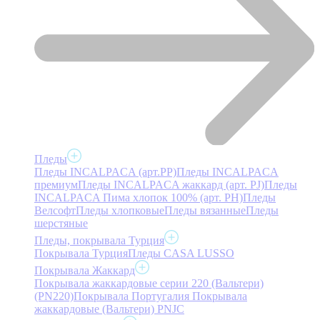
Пледы
Пледы INCALPACA (арт.PP)
Пледы INCALPACA
премиум
Пледы INCALPACA жаккард (арт. PJ)
Пледы
INCALPACA Пима хлопок 100% (арт. PH)
Пледы
Велсофт
Пледы хлопковые
Пледы вязанные
Пледы
шерстяные
Пледы, покрывала Турция
Покрывала Турция
Пледы CASA LUSSO
Покрывала Жаккард
Покрывала жаккардовые серии 220 (Вальтери)
(PN220)
Покрывала Португалия
Покрывала
жаккардовые (Вальтери) PNJC