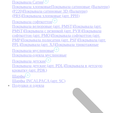
Покрывала Сатин
Покрывала хлопковые
Покрывала сатиновые (Вальтери)
(P220)
Покрывала сатиновые 3D (Вальтери)
(PRS)
Покрывала хлопковые (арт. PPH)
Покрывала софткоттон
Покрывала велюровые (арт. PMST)
Покрывала (арт.
PMST)
Покрывала с резинкой (арт. PVR)
Покрывала
софткоттон (арт. PMO)
Покрывала софткоттон (арт.
PMP)
Покрывала полисатин (арт. PSF)
Покрывала (арт.
PPL)
Покрывала (арт. XJ)
Покрывала трикотажные
Покрывала муслиновые
Покрывала-одеяла муслиновые
Покрывала детские
Покрывала детские (арт. PDL)
Покрывала в детскую
кроватку (арт. PDK)
Шарфы
Шарфы INCALPACA (арт. SC)
Подушки и одеяла