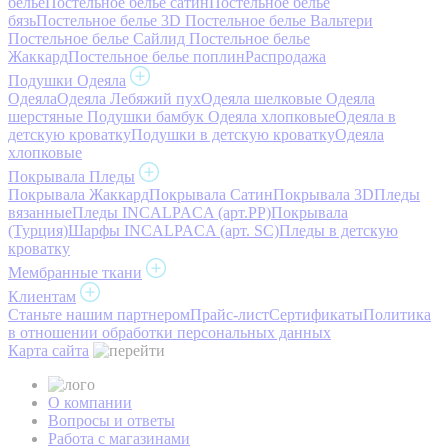
белье
Постельное белье сатин
Постельное белье
бязь
Постельное белье 3D
Постельное белье Вальтери
Постельное белье Сайлид
Постельное белье
Жаккард
Постельное белье поплин
Распродажа
Подушки Одеяла
Одеяла
Одеяла Лебяжий пух
Одеяла шелковые
Одеяла
шерстяные
Подушки бамбук
Одеяла хлопковые
Одеяла в
детскую кроватку
Подушки в детскую кроватку
Одеяла
хлопковые
Покрывала Пледы
Покрывала Жаккард
Покрывала Сатин
Покрывала 3D
Пледы
вязанные
Пледы INCALPACA (арт.PP)
Покрывала
(Турция)
Шарфы INCALPACA (арт. SC)
Пледы в детскую
кроватку
Мембранные ткани
Клиентам
Станьте нашим партнером
Прайс-лист
Сертификаты
Политика
в отношении обработки персональных данных
Карта сайта
О компании
Вопросы и ответы
Работа с магазинами