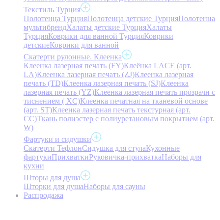
Текстиль Турция
Полотенца Турция
Полотенца детские Турция
Полотенца
мультибренд
Халаты детские Турция
Халаты
Турция
Коврики для ванной Турция
Коврики
детские
Коврики для ванной
Скатерти рулонные. Клеенка
Клеенка лазерная печать (FY)
Клеёнка LACE (арт.
LA)
Клеенка лазерная печать (ZJ)
Клеенка лазерная
печать (TD)
Клеенка лазерная печать (SJ)
Клеенка
лазерная печать (YZ)
Клеенка лазерная печать прозрачн с
тиснением ( XC)
Клеенка печатная на тканевой основе
(арт. ST)
Клеенка лазерная печать текстурная (арт.
CC)
Ткань полиэстер с полиуретановым покрытием (арт.
W)
Фартуки и сидушки
Скатерти Тефлон
Сидушка для стула
Кухонные
фартуки
Прихватки
Руковичка-прихватка
Наборы для
кухни
Шторы для душа
Шторки для душа
Наборы для сауны
Распродажа