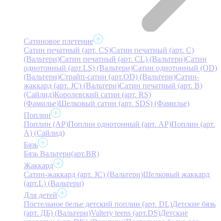
Сатиновое плетение
Сатин печатный (арт. СS)
Сатин печатный (арт. С)
(Вальтери)
Сатин печатный (арт. СL) (Вальтери)
Сатин
однотонный (арт.LS) (Вальтери)
Сатин однотонный (OD)
(Вальтери)
Страйп-сатин (арт.OD) (Вальтери)
Сатин-
жаккард (арт. JC) (Вальтери)
Сатин печатный (арт. В)
(Сайлид)
Королевский сатин (арт. RS)
(Фамилье)
Шелковый сатин (арт. SDS) (Фамилье)
Поплин
Поплин (AP)
Поплин однотонный (арт. AP)
Поплин (арт.
А) (Сайлид)
Бязь
Бязь Вальтери(арт.BR)
Жаккард
Сатин-жаккард (арт. JC) (Вальтери)
Шелковый жаккард
(арт.L) (Вальтери)
Для детей
Постельное белье детский поплин (арт. DL)
Детские бязь
(арт. ДБ) (Вальтери)
Valtery teens (арт.DS)
Детские