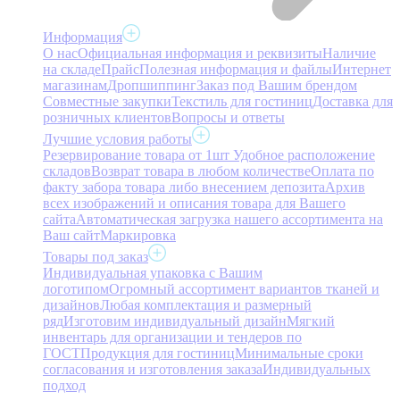
Информация
О нас
Официальная информация и реквизиты
Наличие
на складе
Прайс
Полезная информация и файлы
Интернет
магазинам
Дропшиппинг
Заказ под Вашим брендом
Совместные закупки
Текстиль для гостиниц
Доставка для
розничных клиентов
Вопросы и ответы
Лучшие условия работы
Резервирование товара от 1шт
Удобное расположение
складов
Возврат товара в любом количестве
Оплата по
факту забора товара либо внесением депозита
Архив
всех изображений и описания товара для Вашего
сайта
Автоматическая загрузка нашего ассортимента на
Ваш сайт
Маркировка
Товары под заказ
Индивидуальная упаковка с Вашим
логотипом
Огромный ассортимент вариантов тканей и
дизайнов
Любая комплектация и размерный
ряд
Изготовим индивидуальный дизайн
Мягкий
инвентарь для организации и тендеров по
ГОСТ
Продукция для гостиниц
Минимальные сроки
согласования и изготовления заказа
Индивидуальных
подход