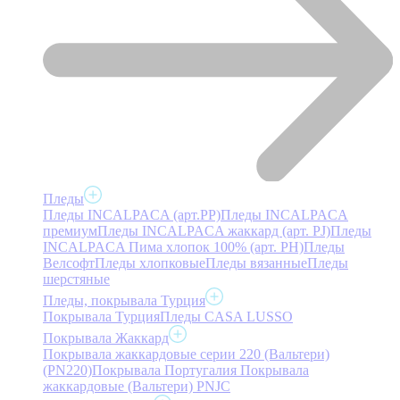
Пледы
Пледы INCALPACA (арт.PP)
Пледы INCALPACA
премиум
Пледы INCALPACA жаккард (арт. PJ)
Пледы
INCALPACA Пима хлопок 100% (арт. PH)
Пледы
Велсофт
Пледы хлопковые
Пледы вязанные
Пледы
шерстяные
Пледы, покрывала Турция
Покрывала Турция
Пледы CASA LUSSO
Покрывала Жаккард
Покрывала жаккардовые серии 220 (Вальтери)
(PN220)
Покрывала Португалия
Покрывала
жаккардовые (Вальтери) PNJC