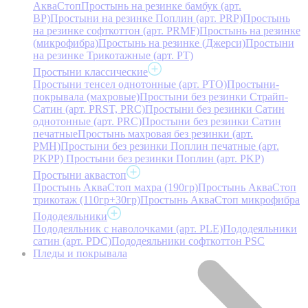
АкваСтоп
Простынь на резинке бамбук (арт.
BP)
Простыни на резинке Поплин (арт. PRP)
Простынь
на резинке софткоттон (арт. PRMF)
Простынь на резинке
(микрофибра)
Простынь на резинке (Джерси)
Простыни
на резинке Трикотажные (арт. РТ)
Простыни классические
Простыни тенсел однотонные (арт. PTO)
Простыни-
покрывала (махровые)
Простыни без резинки Страйп-
Сатин (арт. PRST, PRC)
Простыни без резинки Сатин
однотонные (арт. PRC)
Простыни без резинки Сатин
печатные
Простынь махровая без резинки (арт.
PMH)
Простыни без резинки Поплин печатные (арт.
PKPP)
Простыни без резинки Поплин (арт. PKP)
Простыни аквастоп
Простынь АкваСтоп махра (190гр)
Простынь АкваСтоп
трикотаж (110гр+30гр)
Простынь АкваСтоп микрофибра
Пододеяльники
Пододеяльник с наволочками (арт. PLE)
Пододеяльники
сатин (арт. PDC)
Пододеяльники софткоттон PSC
Пледы и покрывала