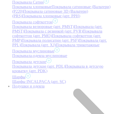
Покрывала Сатин
Покрывала хлопковые
Покрывала сатиновые (Вальтери)
(P220)
Покрывала сатиновые 3D (Вальтери)
(PRS)
Покрывала хлопковые (арт. PPH)
Покрывала софткоттон
Покрывала велюровые (арт. PMST)
Покрывала (арт.
PMST)
Покрывала с резинкой (арт. PVR)
Покрывала
софткоттон (арт. PMO)
Покрывала софткоттон (арт.
PMP)
Покрывала полисатин (арт. PSF)
Покрывала (арт.
PPL)
Покрывала (арт. XJ)
Покрывала трикотажные
Покрывала муслиновые
Покрывала-одеяла муслиновые
Покрывала детские
Покрывала детские (арт. PDL)
Покрывала в детскую
кроватку (арт. PDK)
Шарфы
Шарфы INCALPACA (арт. SC)
Подушки и одеяла