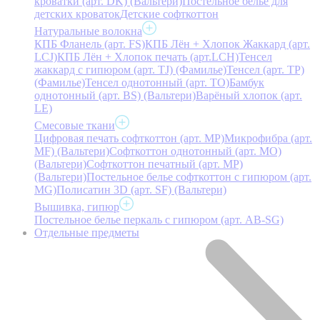
кроватки (арт. DK) (Вальтери)
Постельное белье для
детских кроваток
Детские софткоттон
Натуральные волокна
КПБ Фланель (арт. FS)
КПБ Лён + Хлопок Жаккард (арт.
LCJ)
КПБ Лён + Хлопок печать (арт.LCH)
Тенсел
жаккард с гипюром (арт. TJ) (Фамилье)
Тенсел (арт. ТР)
(Фамилье)
Тенсел однотонный (арт. TO)
Бамбук
однотонный (арт. BS) (Вальтери)
Варёный хлопок (арт.
LE)
Смесовые ткани
Цифровая печать софткоттон (арт. MP)
Микрофибра (арт.
MF) (Вальтери)
Софткоттон однотонный (арт. MO)
(Вальтери)
Софткоттон печатный (арт. MР)
(Вальтери)
Постельное белье софткоттон с гипюром (арт.
MG)
Полисатин 3D (арт. SF) (Вальтери)
Вышивка, гипюр
Постельное белье перкаль с гипюром (арт. AB-SG)
Отдельные предметы