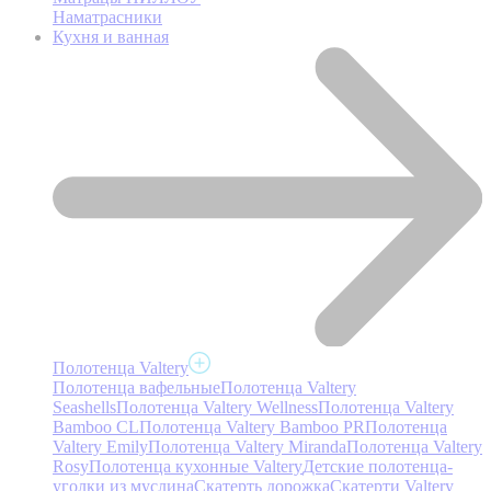
Наматрасники
Кухня и ванная
Полотенца Valtery
Полотенца вафельные
Полотенца Valtery
Seashells
Полотенца Valtery Wellness
Полотенца Valtery
Bamboo CL
Полотенца Valtery Bamboo PR
Полотенца
Valtery Emily
Полотенца Valtery Miranda
Полотенца Valtery
Rosy
Полотенца кухонные Valtery
Детские полотенца-
уголки из муслина
Скатерть дорожка
Скатерти Valtery