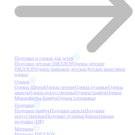
Подушки и одеяла для детей
Подушки детские ПИЛЛОУ
Одеяла детские
ПИЛЛОУ
Одеяло байковое детское
Детское шерстяное
одеяло
Одеяла
Одеяла Шерпа
Одеяла летние
Одеяла пуховые
Одеяла
шерсть
Одеяла искусственные
Одеяла бамбук
Одеяла
Микрофибра-Бамбук
Одеяла хлопковые
Подушки
Подушки бамбук
Подушки шерсть
Подушки
искусственные
Подушки пуховые
Декоративные
подушки (DP)
Матрацы
Матрацы ПИЛЛОУ