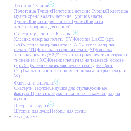
Текстиль Турция
Полотенца Турция
Полотенца детские Турция
Полотенца
мультибренд
Халаты детские Турция
Халаты
Турция
Коврики для ванной Турция
Коврики
детские
Коврики для ванной
Скатерти рулонные. Клеенка
Клеенка лазерная печать (FY)
Клеёнка LACE (арт.
LA)
Клеенка лазерная печать (ZJ)
Клеенка лазерная
печать (TD)
Клеенка лазерная печать (SJ)
Клеенка
лазерная печать (YZ)
Клеенка лазерная печать прозрачн с
тиснением ( XC)
Клеенка печатная на тканевой основе
(арт. ST)
Клеенка лазерная печать текстурная (арт.
CC)
Ткань полиэстер с полиуретановым покрытием (арт.
W)
Фартуки и сидушки
Скатерти Тефлон
Сидушка для стула
Кухонные
фартуки
Прихватки
Руковичка-прихватка
Наборы для
кухни
Шторы для душа
Шторки для душа
Наборы для сауны
Распродажа