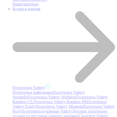
Наматрасники
Кухня и ванная
Полотенца Valtery
Полотенца вафельные
Полотенца Valtery
Seashells
Полотенца Valtery Wellness
Полотенца Valtery
Bamboo CL
Полотенца Valtery Bamboo PR
Полотенца
Valtery Emily
Полотенца Valtery Miranda
Полотенца Valtery
Rosy
Полотенца кухонные Valtery
Детские полотенца-
уголки из муслина
Скатерть дорожка
Скатерти Valtery