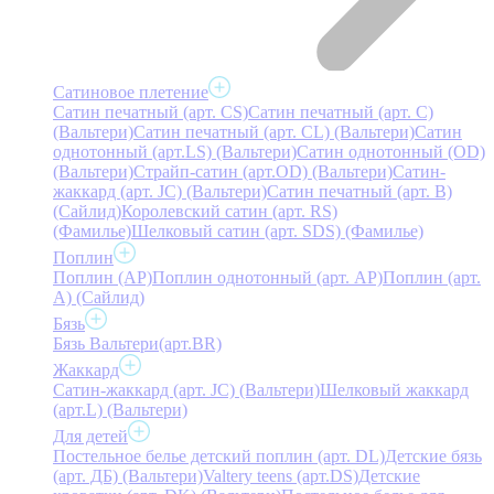
Сатиновое плетение
Сатин печатный (арт. СS)
Сатин печатный (арт. С)
(Вальтери)
Сатин печатный (арт. СL) (Вальтери)
Сатин
однотонный (арт.LS) (Вальтери)
Сатин однотонный (OD)
(Вальтери)
Страйп-сатин (арт.OD) (Вальтери)
Сатин-
жаккард (арт. JC) (Вальтери)
Сатин печатный (арт. В)
(Сайлид)
Королевский сатин (арт. RS)
(Фамилье)
Шелковый сатин (арт. SDS) (Фамилье)
Поплин
Поплин (AP)
Поплин однотонный (арт. AP)
Поплин (арт.
А) (Сайлид)
Бязь
Бязь Вальтери(арт.BR)
Жаккард
Сатин-жаккард (арт. JC) (Вальтери)
Шелковый жаккард
(арт.L) (Вальтери)
Для детей
Постельное белье детский поплин (арт. DL)
Детские бязь
(арт. ДБ) (Вальтери)
Valtery teens (арт.DS)
Детские