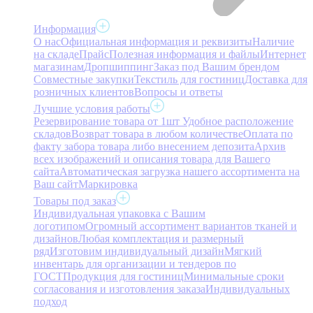
Информация
О нас
Официальная информация и реквизиты
Наличие
на складе
Прайс
Полезная информация и файлы
Интернет
магазинам
Дропшиппинг
Заказ под Вашим брендом
Совместные закупки
Текстиль для гостиниц
Доставка для
розничных клиентов
Вопросы и ответы
Лучшие условия работы
Резервирование товара от 1шт
Удобное расположение
складов
Возврат товара в любом количестве
Оплата по
факту забора товара либо внесением депозита
Архив
всех изображений и описания товара для Вашего
сайта
Автоматическая загрузка нашего ассортимента на
Ваш сайт
Маркировка
Товары под заказ
Индивидуальная упаковка с Вашим
логотипом
Огромный ассортимент вариантов тканей и
дизайнов
Любая комплектация и размерный
ряд
Изготовим индивидуальный дизайн
Мягкий
инвентарь для организации и тендеров по
ГОСТ
Продукция для гостиниц
Минимальные сроки
согласования и изготовления заказа
Индивидуальных
подход