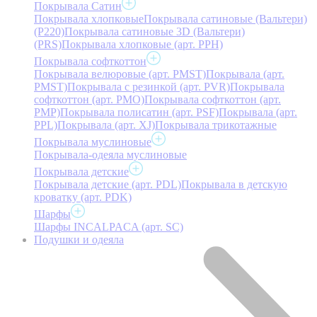
Покрывала Сатин
Покрывала хлопковые
Покрывала сатиновые (Вальтери)
(P220)
Покрывала сатиновые 3D (Вальтери)
(PRS)
Покрывала хлопковые (арт. PPH)
Покрывала софткоттон
Покрывала велюровые (арт. PMST)
Покрывала (арт.
PMST)
Покрывала с резинкой (арт. PVR)
Покрывала
софткоттон (арт. PMO)
Покрывала софткоттон (арт.
PMP)
Покрывала полисатин (арт. PSF)
Покрывала (арт.
PPL)
Покрывала (арт. XJ)
Покрывала трикотажные
Покрывала муслиновые
Покрывала-одеяла муслиновые
Покрывала детские
Покрывала детские (арт. PDL)
Покрывала в детскую
кроватку (арт. PDK)
Шарфы
Шарфы INCALPACA (арт. SC)
Подушки и одеяла