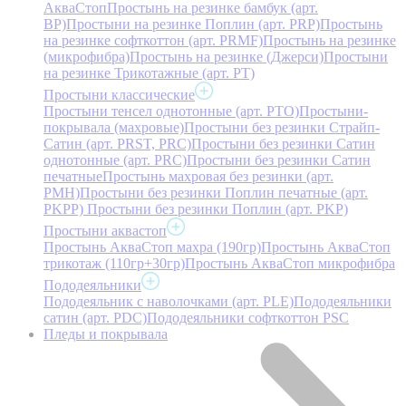
АкваСтоп
Простынь на резинке бамбук (арт.
BP)
Простыни на резинке Поплин (арт. PRP)
Простынь
на резинке софткоттон (арт. PRMF)
Простынь на резинке
(микрофибра)
Простынь на резинке (Джерси)
Простыни
на резинке Трикотажные (арт. РТ)
Простыни классические
Простыни тенсел однотонные (арт. PTO)
Простыни-
покрывала (махровые)
Простыни без резинки Страйп-
Сатин (арт. PRST, PRC)
Простыни без резинки Сатин
однотонные (арт. PRC)
Простыни без резинки Сатин
печатные
Простынь махровая без резинки (арт.
PMH)
Простыни без резинки Поплин печатные (арт.
PKPP)
Простыни без резинки Поплин (арт. PKP)
Простыни аквастоп
Простынь АкваСтоп махра (190гр)
Простынь АкваСтоп
трикотаж (110гр+30гр)
Простынь АкваСтоп микрофибра
Пододеяльники
Пододеяльник с наволочками (арт. PLE)
Пододеяльники
сатин (арт. PDC)
Пододеяльники софткоттон PSC
Пледы и покрывала