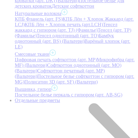
кроватки (арт. DK) (Вальтери)
Постельное белье для
детских кроваток
Детские софткоттон
Натуральные волокна
КПБ Фланель (арт. FS)
КПБ Лён + Хлопок Жаккард (арт.
LCJ)
КПБ Лён + Хлопок печать (арт.LCH)
Тенсел
жаккард с гипюром (арт. TJ) (Фамилье)
Тенсел (арт. ТР)
(Фамилье)
Тенсел однотонный (арт. TO)
Бамбук
однотонный (арт. BS) (Вальтери)
Варёный хлопок (арт.
LE)
Смесовые ткани
Цифровая печать софткоттон (арт. MP)
Микрофибра (арт.
MF) (Вальтери)
Софткоттон однотонный (арт. MO)
(Вальтери)
Софткоттон печатный (арт. MР)
(Вальтери)
Постельное белье софткоттон с гипюром (арт.
MG)
Полисатин 3D (арт. SF) (Вальтери)
Вышивка, гипюр
Постельное белье перкаль с гипюром (арт. AB-SG)
Отдельные предметы