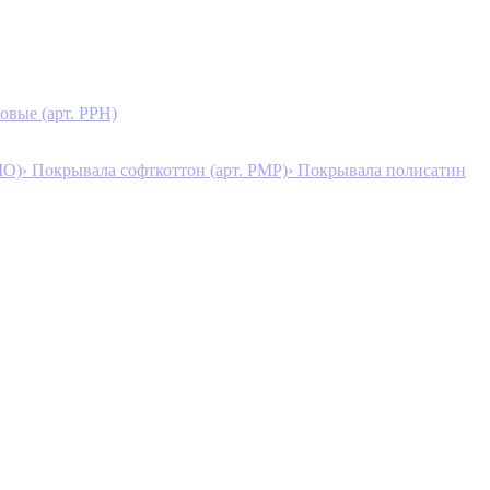
овые (арт. PPH)
MO)
› Покрывала софткоттон (арт. PMP)
› Покрывала полисатин