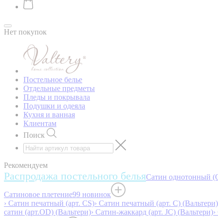
Нет покупок
Постельное белье
Отдельные предметы
Пледы и покрывала
Подушки и одеяла
Кухня и ванная
Клиентам
Поиск
Рекомендуем
Распродажа постельного белья
Сатин однотонный (O
Сатиновое плетение
99 новинок
› Сатин печатный (арт. СS)
› Сатин печатный (арт. С) (Вальтери)
сатин (арт.OD) (Вальтери)
› Сатин-жаккард (арт. JC) (Вальтери)
›