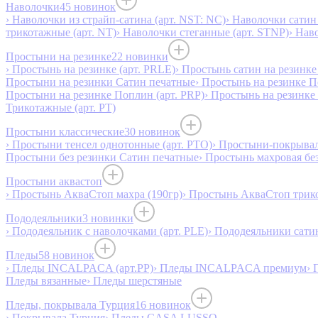
Наволочки
45 новинок
› Наволочки из страйп-сатина (арт. NST: NC)
› Наволочки сатин 
трикотажные (арт. NT)
› Наволочки стеганные (арт. STNP)
› Нав
Простыни на резинке
22 новинки
› Простынь на резинке (арт. PRLE)
› Простынь сатин на резинке 
Простыни на резинки Сатин печатные
› Простынь на резинке 
Простыни на резинке Поплин (арт. PRP)
› Простынь на резинке
Трикотажные (арт. РТ)
Простыни классические
30 новинок
› Простыни тенсел однотонные (арт. PTO)
› Простыни-покрывал
Простыни без резинки Сатин печатные
› Простынь махровая бе
Простыни аквастоп
› Простынь АкваСтоп махра (190гр)
› Простынь АкваСтоп трико
Пододеяльники
3 новинки
› Пододеяльник с наволочками (арт. PLE)
› Пододеяльники сатин
Пледы
58 новинок
› Пледы INCALPACA (арт.PP)
› Пледы INCALPACA премиум
› 
Пледы вязанные
› Пледы шерстяные
Пледы, покрывала Турция
16 новинок
› Покрывала Турция
› Пледы CASA LUSSO