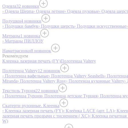
Одеяла
32 новинки
› Одеяла Шерпа
› Одеяла летние
› Одеяла пуховые
› Одеяла шерс
Подушки
4 новинки
› Подушки бамбук
› Подушки шерсть
› Подушки искусственные
Матрацы
1 новинка
› Матрацы ПИЛЛОУ
Наматрасники
8 новинок
Рекомендуем
Клеенка лазерная печать (FY)
Полотенца Valtery
Полотенца Valtery
12 новинок
› Полотенца вафельные
› Полотенца Valtery Seashells
› Полотенца 
Miranda
› Полотенца Valtery Rosy
› Полотенца кухонные Valtery
›
Текстиль Турция
22 новинки
› Полотенца Турция
› Полотенца детские Турция
› Полотенца му
Скатерти рулонные. Клеенка
› Клеенка лазерная печать (FY)
› Клеёнка LACE (арт. LA)
› Клеен
лазерная печать прозрачн с тиснением ( XC)
› Клеенка печатная 
W)