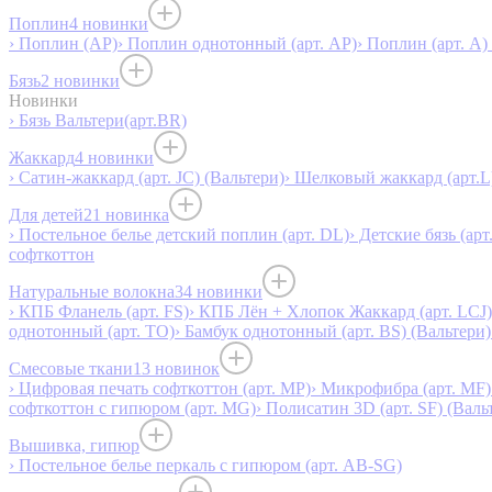
Поплин
4 новинки
› Поплин (AP)
› Поплин однотонный (арт. AP)
› Поплин (арт. А)
Бязь
2 новинки
Новинки
› Бязь Вальтери(арт.BR)
Жаккард
4 новинки
› Сатин-жаккард (арт. JC) (Вальтери)
› Шелковый жаккард (арт.L
Для детей
21 новинка
› Постельное белье детский поплин (арт. DL)
› Детские бязь (арт
софткоттон
Натуральные волокна
34 новинки
› КПБ Фланель (арт. FS)
› КПБ Лён + Хлопок Жаккард (арт. LCJ)
однотонный (арт. TO)
› Бамбук однотонный (арт. BS) (Вальтери)
Смесовые ткани
13 новинок
› Цифровая печать софткоттон (арт. MP)
› Микрофибра (арт. MF)
софткоттон с гипюром (арт. MG)
› Полисатин 3D (арт. SF) (Валь
Вышивка, гипюр
› Постельное белье перкаль с гипюром (арт. AB-SG)