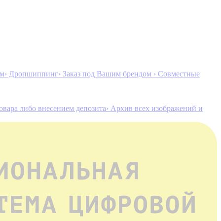
ам
› Дропшиппинг
› Заказ под Вашим брендом
› Совместные
товара либо внесением депозита
› Архив всех изображений и