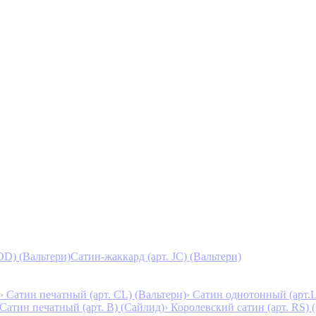
D) (Вальтери)
Сатин-жаккард (арт. JC) (Вальтери)
› Сатин печатный (арт. СL) (Вальтери)
› Сатин однотонный (арт.L
 Сатин печатный (арт. В) (Сайлид)
› Королевский сатин (арт. RS)