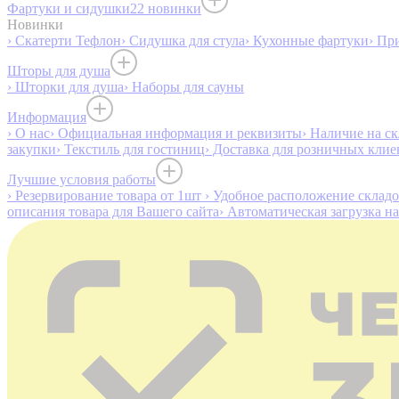
Фартуки и сидушки
22 новинки
Новинки
› Скатерти Тефлон
› Сидушка для стула
› Кухонные фартуки
› Пр
Шторы для душа
› Шторки для душа
› Наборы для сауны
Информация
› О нас
› Официальная информация и реквизиты
› Наличие на ск
закупки
› Текстиль для гостиниц
› Доставка для розничных клие
Лучшие условия работы
› Резервирование товара от 1шт
› Удобное расположение склад
описания товара для Вашего сайта
› Автоматическая загрузка н