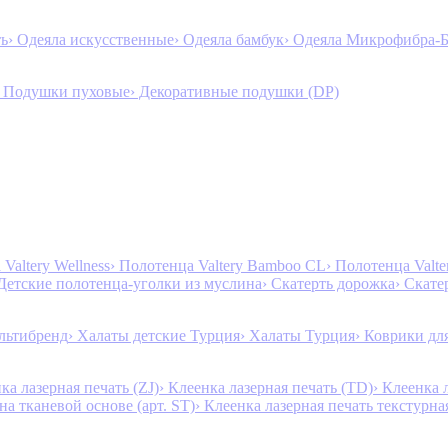
ть
› Одеяла искусственные
› Одеяла бамбук
› Одеяла Микрофибра-
› Подушки пуховые
› Декоративные подушки (DP)
Valtery Wellness
› Полотенца Valtery Bamboo CL
› Полотенца Valt
 Детские полотенца-уголки из муслина
› Скатерть дорожка
› Скате
льтибренд
› Халаты детские Турция
› Халаты Турция
› Коврики дл
ка лазерная печать (ZJ)
› Клеенка лазерная печать (TD)
› Клеенка 
на тканевой основе (арт. ST)
› Клеенка лазерная печать текстурная