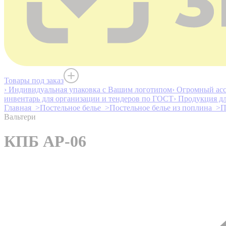
Товары под заказ
› Индивидуальная упаковка с Вашим логотипом
› Огромный асс
инвентарь для организации и тендеров по ГОСТ
› Продукция д
Главная >
Постельное белье >
Постельное белье из поплина >
П
Вальтери
КПБ AP-06