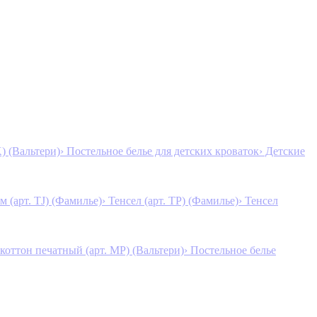
K) (Вальтери)
› Постельное белье для детских кроваток
› Детские
м (арт. TJ) (Фамилье)
› Тенсел (арт. ТР) (Фамилье)
› Тенсел
коттон печатный (арт. MР) (Вальтери)
› Постельное белье