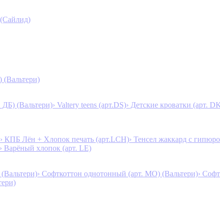
 (Сайлид)
) (Вальтери)
. ДБ) (Вальтери)
› Valtery teens (арт.DS)
› Детские кроватки (арт. D
› КПБ Лён + Хлопок печать (арт.LCH)
› Тенсел жаккард с гипюро
› Варёный хлопок (арт. LE)
 (Вальтери)
› Софткоттон однотонный (арт. MO) (Вальтери)
› Софт
тери)