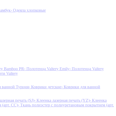
Бамбук
› Одеяла хлопковые
ery Bamboo PR
› Полотенца Valtery Emily
› Полотенца Valtery
рти Valtery
я ванной Турция
› Коврики детские
› Коврики для ванной
лазерная печать (SJ)
› Клеенка лазерная печать (YZ)
› Клеенка
 (арт. CC)
› Ткань полиэстер с полиуретановым покрытием (арт.