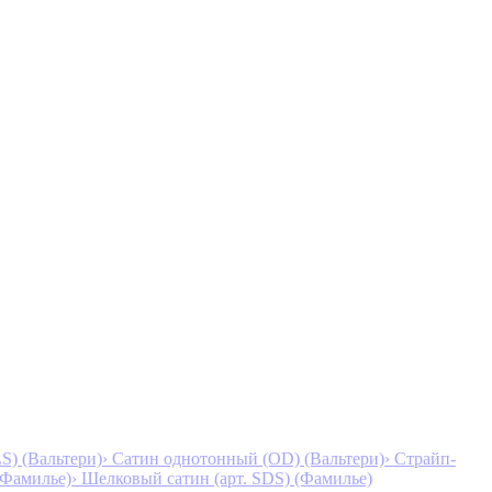
S) (Вальтери)
› Сатин однотонный (OD) (Вальтери)
› Страйп-
 (Фамилье)
› Шелковый сатин (арт. SDS) (Фамилье)