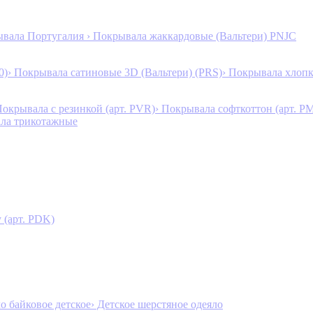
ывала Португалия
› Покрывала жаккардовые (Вальтери) PNJC
0)
› Покрывала сатиновые 3D (Вальтери) (PRS)
› Покрывала хлопк
Покрывала с резинкой (арт. PVR)
› Покрывала софткоттон (арт. P
ала трикотажные
 (арт. PDK)
ло байковое детское
› Детское шерстяное одеяло