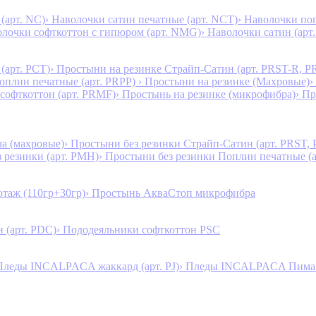
(арт. NC)
› Наволочки сатин печатные (арт. NCT)
› Наволочки поп
олочки софткоттон с гипюром (арт. NMG)
› Наволочки сатин (арт.
(арт. PCT)
› Простыни на резинке Страйп-Сатин (арт. PRST-R, P
Поплин печатные (арт. PRPP)
› Простыни на резинке (Махровые)
›
 софткоттон (арт. PRMF)
› Простынь на резинке (микрофибра)
› П
а (махровые)
› Простыни без резинки Страйп-Сатин (арт. PRST,
з резинки (арт. PMH)
› Простыни без резинки Поплин печатные (
таж (110гр+30гр)
› Простынь АкваСтоп микрофибра
 (арт. PDC)
› Пододеяльники софткоттон PSC
Пледы INCALPACA жаккард (арт. PJ)
› Пледы INCALPACA Пима х