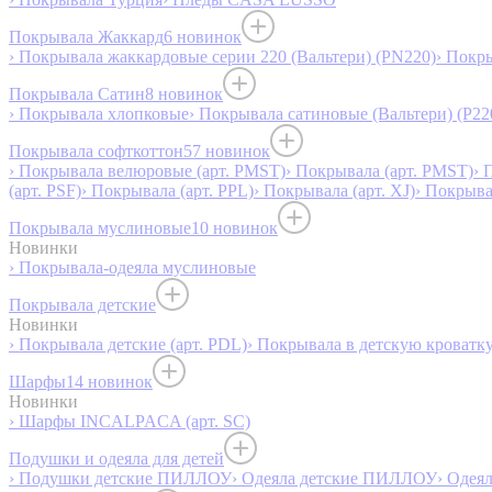
Покрывала Жаккард
6 новинок
› Покрывала жаккардовые серии 220 (Вальтери) (PN220)
› Покр
Покрывала Сатин
8 новинок
› Покрывала хлопковые
› Покрывала сатиновые (Вальтери) (P22
Покрывала софткоттон
57 новинок
› Покрывала велюровые (арт. PMST)
› Покрывала (арт. PMST)
› 
(арт. PSF)
› Покрывала (арт. PPL)
› Покрывала (арт. XJ)
› Покрыв
Покрывала муслиновые
10 новинок
Новинки
› Покрывала-одеяла муслиновые
Покрывала детские
Новинки
› Покрывала детские (арт. PDL)
› Покрывала в детскую кроватку
Шарфы
14 новинок
Новинки
› Шарфы INCALPACA (арт. SC)
Подушки и одеяла для детей
› Подушки детские ПИЛЛОУ
› Одеяла детские ПИЛЛОУ
› Одея