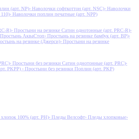
лин (арт. NP)
› Наволочки софткоттон (арт. NSC)
› Наволочки
 110)
› Наволочки поплин печатные (арт. NPP)
RC-R)
› Простыни на резинке Сатин однотонные (арт. PRC-R)
›
 Простынь АкваСтоп
› Простынь на резинке бамбук (арт. BP)
›
ростынь на резинке (Джерси)
› Простыни на резинке
 PRC)
› Простыни без резинки Сатин однотонные (арт. PRC)
›
арт. PKPP)
› Простыни без резинки Поплин (арт. PKP)
лопок 100% (арт. PH)
› Пледы Велсофт
› Пледы хлопковые
›