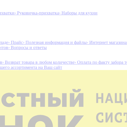
ихватки
› Руковичка-прихватка
› Наборы для кухни
ладе
› Прайс
› Полезная информация и файлы
› Интернет магазин
нтов
› Вопросы и ответы
ов
› Возврат товара в любом количестве
› Оплата по факту забора 
ашего ассортимента на Ваш сайт