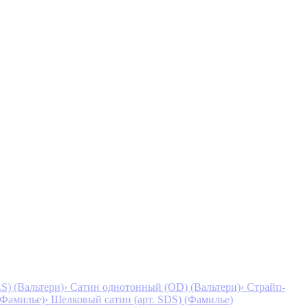
S) (Вальтери)
› Сатин однотонный (OD) (Вальтери)
› Страйп-
 (Фамилье)
› Шелковый сатин (арт. SDS) (Фамилье)