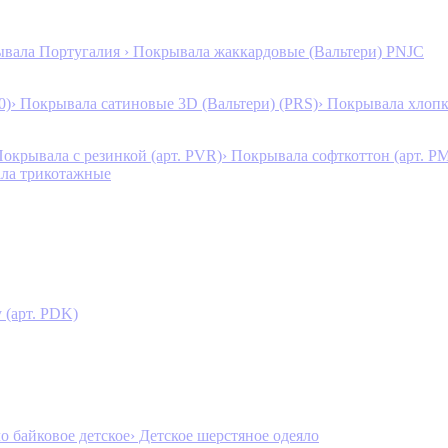
ывала Португалия
› Покрывала жаккардовые (Вальтери) PNJC
0)
› Покрывала сатиновые 3D (Вальтери) (PRS)
› Покрывала хлопк
Покрывала с резинкой (арт. PVR)
› Покрывала софткоттон (арт. P
ала трикотажные
 (арт. PDK)
ло байковое детское
› Детское шерстяное одеяло