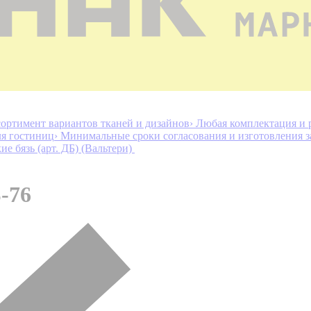
ортимент вариантов тканей и дизайнов
› Любая комплектация и 
ля гостиниц
› Минимальные сроки согласования и изготовления з
ие бязь (арт. ДБ) (Вальтери)
-76