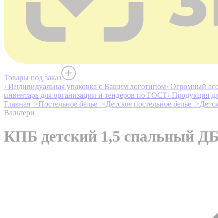
Товары под заказ
› Индивидуальная упаковка с Вашим логотипом
› Огромный асс
инвентарь для организации и тендеров по ГОСТ
› Продукция д
Главная >
Постельное белье >
Детское постельное белье >
Детск
Вальтери
КПБ детский 1,5 спальный ДБ