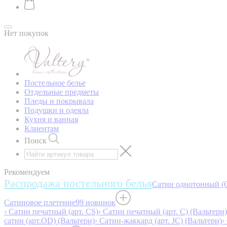
Нет покупок
Постельное белье
Отдельные предметы
Пледы и покрывала
Подушки и одеяла
Кухня и ванная
Клиентам
Поиск
Рекомендуем
Распродажа постельного белья
Сатин однотонный (O
Сатиновое плетение
99 новинок
› Сатин печатный (арт. СS)
› Сатин печатный (арт. С) (Вальтери)
сатин (арт.OD) (Вальтери)
› Сатин-жаккард (арт. JC) (Вальтери)
›