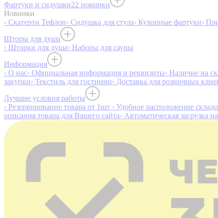
Фартуки и сидушки
22 новинки
Новинки
› Скатерти Тефлон
› Сидушка для стула
› Кухонные фартуки
› Пр
Шторы для душа
› Шторки для душа
› Наборы для сауны
Информация
› О нас
› Официальная информация и реквизиты
› Наличие на ск
закупки
› Текстиль для гостиниц
› Доставка для розничных клие
Лучшие условия работы
› Резервирование товара от 1шт
› Удобное расположение склад
описания товара для Вашего сайта
› Автоматическая загрузка н