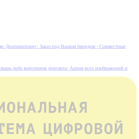
ам
› Дропшиппинг
› Заказ под Вашим брендом
› Совместные
товара либо внесением депозита
› Архив всех изображений и