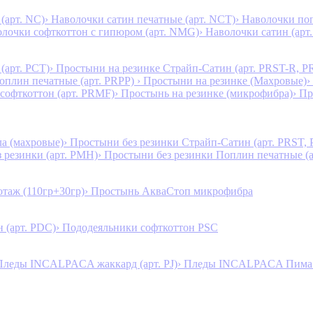
(арт. NC)
› Наволочки сатин печатные (арт. NCT)
› Наволочки поп
олочки софткоттон с гипюром (арт. NMG)
› Наволочки сатин (арт.
(арт. PCT)
› Простыни на резинке Страйп-Сатин (арт. PRST-R, P
Поплин печатные (арт. PRPP)
› Простыни на резинке (Махровые)
›
 софткоттон (арт. PRMF)
› Простынь на резинке (микрофибра)
› П
а (махровые)
› Простыни без резинки Страйп-Сатин (арт. PRST,
з резинки (арт. PMH)
› Простыни без резинки Поплин печатные (
таж (110гр+30гр)
› Простынь АкваСтоп микрофибра
 (арт. PDC)
› Пододеяльники софткоттон PSC
Пледы INCALPACA жаккард (арт. PJ)
› Пледы INCALPACA Пима х