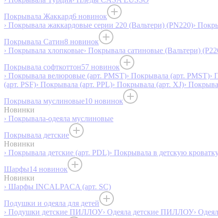
Покрывала Жаккард
6 новинок
› Покрывала жаккардовые серии 220 (Вальтери) (PN220)
› Покр
Покрывала Сатин
8 новинок
› Покрывала хлопковые
› Покрывала сатиновые (Вальтери) (P22
Покрывала софткоттон
57 новинок
› Покрывала велюровые (арт. PMST)
› Покрывала (арт. PMST)
› 
(арт. PSF)
› Покрывала (арт. PPL)
› Покрывала (арт. XJ)
› Покрыв
Покрывала муслиновые
10 новинок
Новинки
› Покрывала-одеяла муслиновые
Покрывала детские
Новинки
› Покрывала детские (арт. PDL)
› Покрывала в детскую кроватку
Шарфы
14 новинок
Новинки
› Шарфы INCALPACA (арт. SC)
Подушки и одеяла для детей
› Подушки детские ПИЛЛОУ
› Одеяла детские ПИЛЛОУ
› Одея