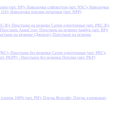
лин (арт. NP)
› Наволочки софткоттон (арт. NSC)
› Наволочки
 110)
› Наволочки поплин печатные (арт. NPP)
RC-R)
› Простыни на резинке Сатин однотонные (арт. PRC-R)
›
 Простынь АкваСтоп
› Простынь на резинке бамбук (арт. BP)
›
ростынь на резинке (Джерси)
› Простыни на резинке
 PRC)
› Простыни без резинки Сатин однотонные (арт. PRC)
›
арт. PKPP)
› Простыни без резинки Поплин (арт. PKP)
лопок 100% (арт. PH)
› Пледы Велсофт
› Пледы хлопковые
›