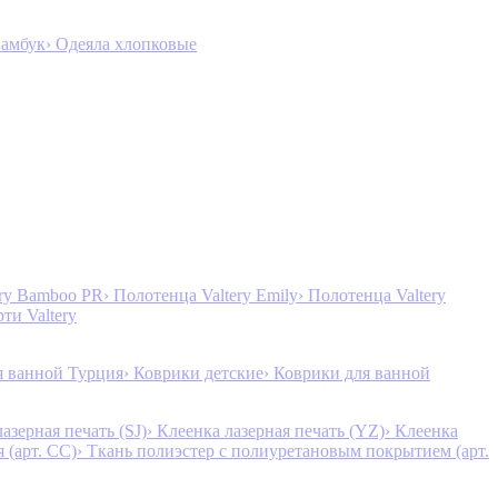
Бамбук
› Одеяла хлопковые
ery Bamboo PR
› Полотенца Valtery Emily
› Полотенца Valtery
рти Valtery
я ванной Турция
› Коврики детские
› Коврики для ванной
лазерная печать (SJ)
› Клеенка лазерная печать (YZ)
› Клеенка
 (арт. CC)
› Ткань полиэстер с полиуретановым покрытием (арт.