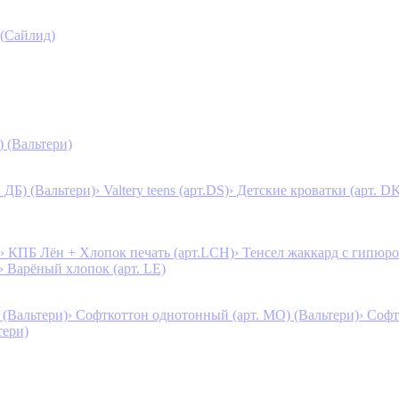
 (Сайлид)
) (Вальтери)
. ДБ) (Вальтери)
› Valtery teens (арт.DS)
› Детские кроватки (арт. D
› КПБ Лён + Хлопок печать (арт.LCH)
› Тенсел жаккард с гипюро
› Варёный хлопок (арт. LE)
 (Вальтери)
› Софткоттон однотонный (арт. MO) (Вальтери)
› Софт
тери)