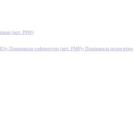
овые (арт. PPH)
MO)
› Покрывала софткоттон (арт. PMP)
› Покрывала полисатин