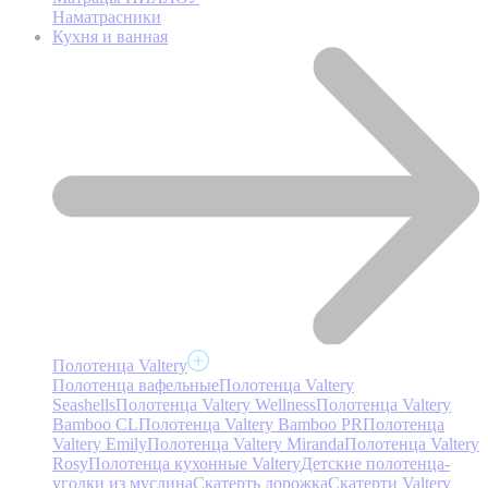
Наматрасники
Кухня и ванная
Полотенца Valtery
Полотенца вафельные
Полотенца Valtery
Seashells
Полотенца Valtery Wellness
Полотенца Valtery
Bamboo CL
Полотенца Valtery Bamboo PR
Полотенца
Valtery Emily
Полотенца Valtery Miranda
Полотенца Valtery
Rosy
Полотенца кухонные Valtery
Детские полотенца-
уголки из муслина
Скатерть дорожка
Скатерти Valtery