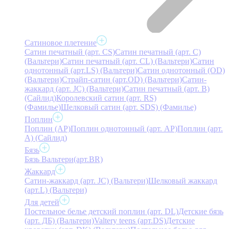
Сатиновое плетение
Сатин печатный (арт. СS)
Сатин печатный (арт. С)
(Вальтери)
Сатин печатный (арт. СL) (Вальтери)
Сатин
однотонный (арт.LS) (Вальтери)
Сатин однотонный (OD)
(Вальтери)
Страйп-сатин (арт.OD) (Вальтери)
Сатин-
жаккард (арт. JC) (Вальтери)
Сатин печатный (арт. В)
(Сайлид)
Королевский сатин (арт. RS)
(Фамилье)
Шелковый сатин (арт. SDS) (Фамилье)
Поплин
Поплин (AP)
Поплин однотонный (арт. AP)
Поплин (арт.
А) (Сайлид)
Бязь
Бязь Вальтери(арт.BR)
Жаккард
Сатин-жаккард (арт. JC) (Вальтери)
Шелковый жаккард
(арт.L) (Вальтери)
Для детей
Постельное белье детский поплин (арт. DL)
Детские бязь
(арт. ДБ) (Вальтери)
Valtery teens (арт.DS)
Детские