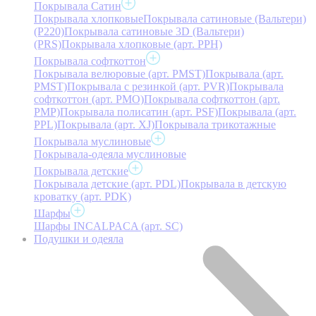
Покрывала Сатин
Покрывала хлопковые
Покрывала сатиновые (Вальтери)
(P220)
Покрывала сатиновые 3D (Вальтери)
(PRS)
Покрывала хлопковые (арт. PPH)
Покрывала софткоттон
Покрывала велюровые (арт. PMST)
Покрывала (арт.
PMST)
Покрывала с резинкой (арт. PVR)
Покрывала
софткоттон (арт. PMO)
Покрывала софткоттон (арт.
PMP)
Покрывала полисатин (арт. PSF)
Покрывала (арт.
PPL)
Покрывала (арт. XJ)
Покрывала трикотажные
Покрывала муслиновые
Покрывала-одеяла муслиновые
Покрывала детские
Покрывала детские (арт. PDL)
Покрывала в детскую
кроватку (арт. PDK)
Шарфы
Шарфы INCALPACA (арт. SC)
Подушки и одеяла