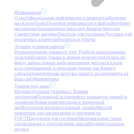
Информация
О нас
Официальная информация и реквизиты
Наличие
на складе
Прайс
Полезная информация и файлы
Интернет
магазинам
Дропшиппинг
Заказ под Вашим брендом
Совместные закупки
Текстиль для гостиниц
Доставка для
розничных клиентов
Вопросы и ответы
Лучшие условия работы
Резервирование товара от 1шт
Удобное расположение
складов
Возврат товара в любом количестве
Оплата по
факту забора товара либо внесением депозита
Архив
всех изображений и описания товара для Вашего
сайта
Автоматическая загрузка нашего ассортимента на
Ваш сайт
Маркировка
Товары под заказ
Индивидуальная упаковка с Вашим
логотипом
Огромный ассортимент вариантов тканей и
дизайнов
Любая комплектация и размерный
ряд
Изготовим индивидуальный дизайн
Мягкий
инвентарь для организации и тендеров по
ГОСТ
Продукция для гостиниц
Минимальные сроки
согласования и изготовления заказа
Индивидуальных
подход