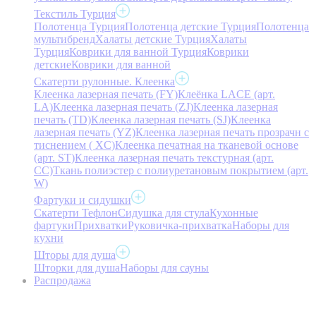
Текстиль Турция
Полотенца Турция
Полотенца детские Турция
Полотенца
мультибренд
Халаты детские Турция
Халаты
Турция
Коврики для ванной Турция
Коврики
детские
Коврики для ванной
Скатерти рулонные. Клеенка
Клеенка лазерная печать (FY)
Клеёнка LACE (арт.
LA)
Клеенка лазерная печать (ZJ)
Клеенка лазерная
печать (TD)
Клеенка лазерная печать (SJ)
Клеенка
лазерная печать (YZ)
Клеенка лазерная печать прозрачн с
тиснением ( XC)
Клеенка печатная на тканевой основе
(арт. ST)
Клеенка лазерная печать текстурная (арт.
CC)
Ткань полиэстер с полиуретановым покрытием (арт.
W)
Фартуки и сидушки
Скатерти Тефлон
Сидушка для стула
Кухонные
фартуки
Прихватки
Руковичка-прихватка
Наборы для
кухни
Шторы для душа
Шторки для душа
Наборы для сауны
Распродажа