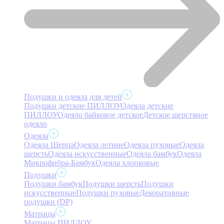
Подушки и одеяла для детей
Подушки детские ПИЛЛОУ
Одеяла детские
ПИЛЛОУ
Одеяло байковое детское
Детское шерстяное
одеяло
Одеяла
Одеяла Шерпа
Одеяла летние
Одеяла пуховые
Одеяла
шерсть
Одеяла искусственные
Одеяла бамбук
Одеяла
Микрофибра-Бамбук
Одеяла хлопковые
Подушки
Подушки бамбук
Подушки шерсть
Подушки
искусственные
Подушки пуховые
Декоративные
подушки (DP)
Матрацы
Матрацы ПИЛЛОУ