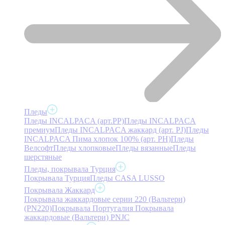
Пледы
Пледы INCALPACA (арт.PP)
Пледы INCALPACA
премиум
Пледы INCALPACA жаккард (арт. PJ)
Пледы
INCALPACA Пима хлопок 100% (арт. PH)
Пледы
Велсофт
Пледы хлопковые
Пледы вязанные
Пледы
шерстяные
Пледы, покрывала Турция
Покрывала Турция
Пледы CASA LUSSO
Покрывала Жаккард
Покрывала жаккардовые серии 220 (Вальтери)
(PN220)
Покрывала Португалия
Покрывала
жаккардовые (Вальтери) PNJC