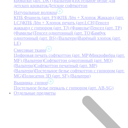
кроватки (арт. DK) (Вальтери)
Постельное белье для
детских кроваток
Детские софткоттон
Натуральные волокна
КПБ Фланель (арт. FS)
КПБ Лён + Хлопок Жаккард (арт.
LCJ)
КПБ Лён + Хлопок печать (арт.LCH)
Тенсел
жаккард с гипюром (арт. TJ) (Фамилье)
Тенсел (арт. ТР)
(Фамилье)
Тенсел однотонный (арт. TO)
Бамбук
однотонный (арт. BS) (Вальтери)
Варёный хлопок (арт.
LE)
Смесовые ткани
Цифровая печать софткоттон (арт. MP)
Микрофибра (арт.
MF) (Вальтери)
Софткоттон однотонный (арт. MO)
(Вальтери)
Софткоттон печатный (арт. MР)
(Вальтери)
Постельное белье софткоттон с гипюром (арт.
MG)
Полисатин 3D (арт. SF) (Вальтери)
Вышивка, гипюр
Постельное белье перкаль с гипюром (арт. AB-SG)
Отдельные предметы