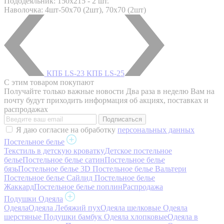
Пододеяльник: 150x215 - 2 шт.
Наволочка: 4шт-50х70 (2шт), 70х70 (2шт)
КПБ LS-23
КПБ LS-25
С этим товаром покупают
Получайте только важные новости
Два раза в неделю Вам на
почту будут приходить информация об акциях, поставках и
распродажах
Я даю согласие на обработку
персональных данных
Постельное белье
Текстиль в детскую кроватку
Детское постельное
белье
Постельное белье сатин
Постельное белье
бязь
Постельное белье 3D
Постельное белье Вальтери
Постельное белье Сайлид
Постельное белье
Жаккард
Постельное белье поплин
Распродажа
Подушки Одеяла
Одеяла
Одеяла Лебяжий пух
Одеяла шелковые
Одеяла
шерстяные
Подушки бамбук
Одеяла хлопковые
Одеяла в