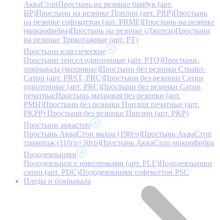
АкваСтоп
Простынь на резинке бамбук (арт.
BP)
Простыни на резинке Поплин (арт. PRP)
Простынь
на резинке софткоттон (арт. PRMF)
Простынь на резинке
(микрофибра)
Простынь на резинке (Джерси)
Простыни
на резинке Трикотажные (арт. РТ)
Простыни классические
Простыни тенсел однотонные (арт. PTO)
Простыни-
покрывала (махровые)
Простыни без резинки Страйп-
Сатин (арт. PRST, PRC)
Простыни без резинки Сатин
однотонные (арт. PRC)
Простыни без резинки Сатин
печатные
Простынь махровая без резинки (арт.
PMH)
Простыни без резинки Поплин печатные (арт.
PKPP)
Простыни без резинки Поплин (арт. PKP)
Простыни аквастоп
Простынь АкваСтоп махра (190гр)
Простынь АкваСтоп
трикотаж (110гр+30гр)
Простынь АкваСтоп микрофибра
Пододеяльники
Пододеяльник с наволочками (арт. PLE)
Пододеяльники
сатин (арт. PDC)
Пододеяльники софткоттон PSC
Пледы и покрывала