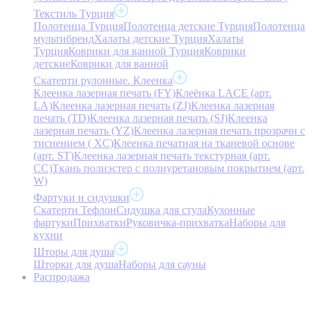
Текстиль Турция
Полотенца Турция
Полотенца детские Турция
Полотенца
мультибренд
Халаты детские Турция
Халаты
Турция
Коврики для ванной Турция
Коврики
детские
Коврики для ванной
Скатерти рулонные. Клеенка
Клеенка лазерная печать (FY)
Клеёнка LACE (арт.
LA)
Клеенка лазерная печать (ZJ)
Клеенка лазерная
печать (TD)
Клеенка лазерная печать (SJ)
Клеенка
лазерная печать (YZ)
Клеенка лазерная печать прозрачн с
тиснением ( XC)
Клеенка печатная на тканевой основе
(арт. ST)
Клеенка лазерная печать текстурная (арт.
CC)
Ткань полиэстер с полиуретановым покрытием (арт.
W)
Фартуки и сидушки
Скатерти Тефлон
Сидушка для стула
Кухонные
фартуки
Прихватки
Руковичка-прихватка
Наборы для
кухни
Шторы для душа
Шторки для душа
Наборы для сауны
Распродажа