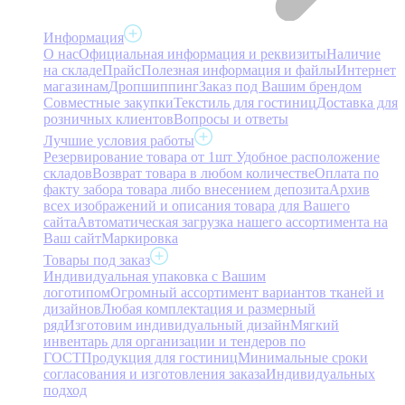
Информация
О нас
Официальная информация и реквизиты
Наличие
на складе
Прайс
Полезная информация и файлы
Интернет
магазинам
Дропшиппинг
Заказ под Вашим брендом
Совместные закупки
Текстиль для гостиниц
Доставка для
розничных клиентов
Вопросы и ответы
Лучшие условия работы
Резервирование товара от 1шт
Удобное расположение
складов
Возврат товара в любом количестве
Оплата по
факту забора товара либо внесением депозита
Архив
всех изображений и описания товара для Вашего
сайта
Автоматическая загрузка нашего ассортимента на
Ваш сайт
Маркировка
Товары под заказ
Индивидуальная упаковка с Вашим
логотипом
Огромный ассортимент вариантов тканей и
дизайнов
Любая комплектация и размерный
ряд
Изготовим индивидуальный дизайн
Мягкий
инвентарь для организации и тендеров по
ГОСТ
Продукция для гостиниц
Минимальные сроки
согласования и изготовления заказа
Индивидуальных
подход