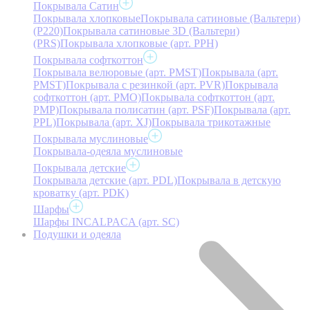
Покрывала Сатин
Покрывала хлопковые
Покрывала сатиновые (Вальтери)
(P220)
Покрывала сатиновые 3D (Вальтери)
(PRS)
Покрывала хлопковые (арт. PPH)
Покрывала софткоттон
Покрывала велюровые (арт. PMST)
Покрывала (арт.
PMST)
Покрывала с резинкой (арт. PVR)
Покрывала
софткоттон (арт. PMO)
Покрывала софткоттон (арт.
PMP)
Покрывала полисатин (арт. PSF)
Покрывала (арт.
PPL)
Покрывала (арт. XJ)
Покрывала трикотажные
Покрывала муслиновые
Покрывала-одеяла муслиновые
Покрывала детские
Покрывала детские (арт. PDL)
Покрывала в детскую
кроватку (арт. PDK)
Шарфы
Шарфы INCALPACA (арт. SC)
Подушки и одеяла