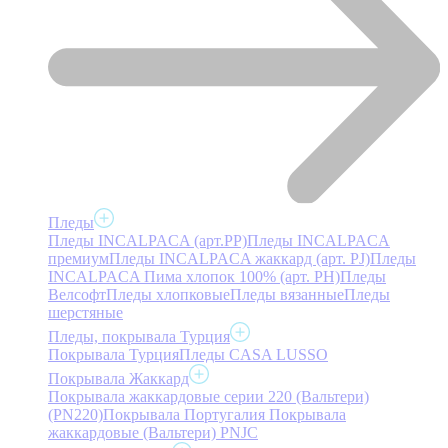
Пледы
Пледы INCALPACA (арт.PP)
Пледы INCALPACA
премиум
Пледы INCALPACA жаккард (арт. PJ)
Пледы
INCALPACA Пима хлопок 100% (арт. PH)
Пледы
Велсофт
Пледы хлопковые
Пледы вязанные
Пледы
шерстяные
Пледы, покрывала Турция
Покрывала Турция
Пледы CASA LUSSO
Покрывала Жаккард
Покрывала жаккардовые серии 220 (Вальтери)
(PN220)
Покрывала Португалия
Покрывала
жаккардовые (Вальтери) PNJC