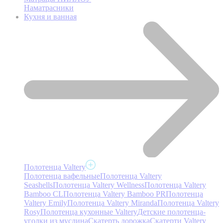
Наматрасники
Кухня и ванная
Полотенца Valtery
Полотенца вафельные
Полотенца Valtery
Seashells
Полотенца Valtery Wellness
Полотенца Valtery
Bamboo CL
Полотенца Valtery Bamboo PR
Полотенца
Valtery Emily
Полотенца Valtery Miranda
Полотенца Valtery
Rosy
Полотенца кухонные Valtery
Детские полотенца-
уголки из муслина
Скатерть дорожка
Скатерти Valtery