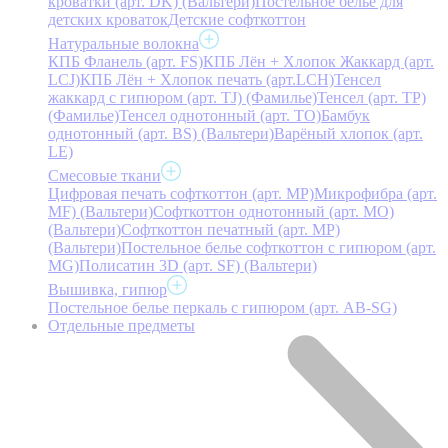
кроватки (арт. DK) (Вальтери)
Постельное белье для
детских кроваток
Детские софткоттон
Натуральные волокна
КПБ Фланель (арт. FS)
КПБ Лён + Хлопок Жаккард (арт.
LCJ)
КПБ Лён + Хлопок печать (арт.LCH)
Тенсел
жаккард с гипюром (арт. TJ) (Фамилье)
Тенсел (арт. ТР)
(Фамилье)
Тенсел однотонный (арт. TO)
Бамбук
однотонный (арт. BS) (Вальтери)
Варёный хлопок (арт.
LE)
Смесовые ткани
Цифровая печать софткоттон (арт. MP)
Микрофибра (арт.
MF) (Вальтери)
Софткоттон однотонный (арт. MO)
(Вальтери)
Софткоттон печатный (арт. MР)
(Вальтери)
Постельное белье софткоттон с гипюром (арт.
MG)
Полисатин 3D (арт. SF) (Вальтери)
Вышивка, гипюр
Постельное белье перкаль с гипюром (арт. AB-SG)
Отдельные предметы