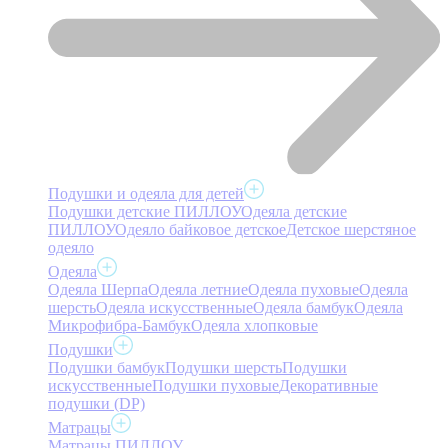
Подушки и одеяла для детей
Подушки детские ПИЛЛОУ
Одеяла детские
ПИЛЛОУ
Одеяло байковое детское
Детское шерстяное
одеяло
Одеяла
Одеяла Шерпа
Одеяла летние
Одеяла пуховые
Одеяла
шерсть
Одеяла искусственные
Одеяла бамбук
Одеяла
Микрофибра-Бамбук
Одеяла хлопковые
Подушки
Подушки бамбук
Подушки шерсть
Подушки
искусственные
Подушки пуховые
Декоративные
подушки (DP)
Матрацы
Матрацы ПИЛЛОУ