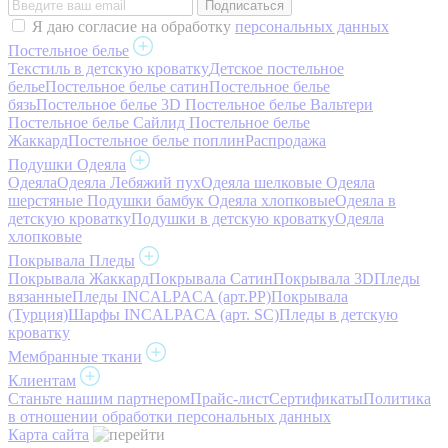
Я даю согласие на обработку
персональных данных
Постельное белье
Текстиль в детскую кроватку
Детское постельное
белье
Постельное белье сатин
Постельное белье
бязь
Постельное белье 3D
Постельное белье Вальтери
Постельное белье Сайлид
Постельное белье
Жаккард
Постельное белье поплин
Распродажа
Подушки Одеяла
Одеяла
Одеяла Лебяжий пух
Одеяла шелковые
Одеяла
шерстяные
Подушки бамбук
Одеяла хлопковые
Одеяла в
детскую кроватку
Подушки в детскую кроватку
Одеяла
хлопковые
Покрывала Пледы
Покрывала Жаккард
Покрывала Сатин
Покрывала 3D
Пледы
вязанные
Пледы INCALPACA (арт.PP)
Покрывала
(Турция)
Шарфы INCALPACA (арт. SC)
Пледы в детскую
кроватку
Мембранные ткани
Клиентам
Станьте нашим партнером
Прайс-лист
Сертификаты
Политика
в отношении обработки персональных данных
Карта сайта