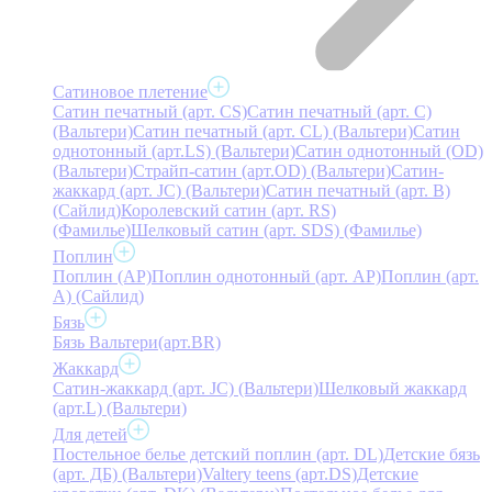
Сатиновое плетение
Сатин печатный (арт. СS)
Сатин печатный (арт. С)
(Вальтери)
Сатин печатный (арт. СL) (Вальтери)
Сатин
однотонный (арт.LS) (Вальтери)
Сатин однотонный (OD)
(Вальтери)
Страйп-сатин (арт.OD) (Вальтери)
Сатин-
жаккард (арт. JC) (Вальтери)
Сатин печатный (арт. В)
(Сайлид)
Королевский сатин (арт. RS)
(Фамилье)
Шелковый сатин (арт. SDS) (Фамилье)
Поплин
Поплин (AP)
Поплин однотонный (арт. AP)
Поплин (арт.
А) (Сайлид)
Бязь
Бязь Вальтери(арт.BR)
Жаккард
Сатин-жаккард (арт. JC) (Вальтери)
Шелковый жаккард
(арт.L) (Вальтери)
Для детей
Постельное белье детский поплин (арт. DL)
Детские бязь
(арт. ДБ) (Вальтери)
Valtery teens (арт.DS)
Детские