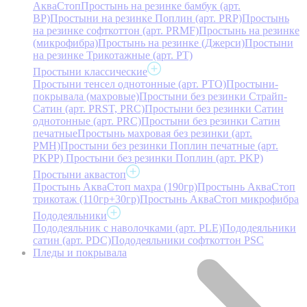
АкваСтоп
Простынь на резинке бамбук (арт.
BP)
Простыни на резинке Поплин (арт. PRP)
Простынь
на резинке софткоттон (арт. PRMF)
Простынь на резинке
(микрофибра)
Простынь на резинке (Джерси)
Простыни
на резинке Трикотажные (арт. РТ)
Простыни классические
Простыни тенсел однотонные (арт. PTO)
Простыни-
покрывала (махровые)
Простыни без резинки Страйп-
Сатин (арт. PRST, PRC)
Простыни без резинки Сатин
однотонные (арт. PRC)
Простыни без резинки Сатин
печатные
Простынь махровая без резинки (арт.
PMH)
Простыни без резинки Поплин печатные (арт.
PKPP)
Простыни без резинки Поплин (арт. PKP)
Простыни аквастоп
Простынь АкваСтоп махра (190гр)
Простынь АкваСтоп
трикотаж (110гр+30гр)
Простынь АкваСтоп микрофибра
Пододеяльники
Пододеяльник с наволочками (арт. PLE)
Пододеяльники
сатин (арт. PDC)
Пододеяльники софткоттон PSC
Пледы и покрывала