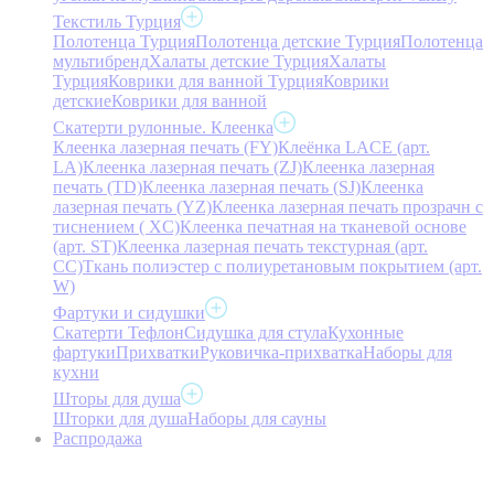
Текстиль Турция
Полотенца Турция
Полотенца детские Турция
Полотенца
мультибренд
Халаты детские Турция
Халаты
Турция
Коврики для ванной Турция
Коврики
детские
Коврики для ванной
Скатерти рулонные. Клеенка
Клеенка лазерная печать (FY)
Клеёнка LACE (арт.
LA)
Клеенка лазерная печать (ZJ)
Клеенка лазерная
печать (TD)
Клеенка лазерная печать (SJ)
Клеенка
лазерная печать (YZ)
Клеенка лазерная печать прозрачн с
тиснением ( XC)
Клеенка печатная на тканевой основе
(арт. ST)
Клеенка лазерная печать текстурная (арт.
CC)
Ткань полиэстер с полиуретановым покрытием (арт.
W)
Фартуки и сидушки
Скатерти Тефлон
Сидушка для стула
Кухонные
фартуки
Прихватки
Руковичка-прихватка
Наборы для
кухни
Шторы для душа
Шторки для душа
Наборы для сауны
Распродажа