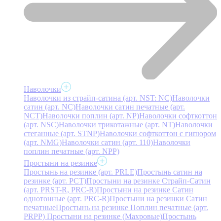
Наволочки
Наволочки из страйп-сатина (арт. NST: NC)
Наволочки
сатин (арт. NC)
Наволочки сатин печатные (арт.
NCT)
Наволочки поплин (арт. NP)
Наволочки софткоттон
(арт. NSC)
Наволочки трикотажные (арт. NT)
Наволочки
стеганные (арт. STNP)
Наволочки софткоттон с гипюром
(арт. NMG)
Наволочки сатин (арт. 110)
Наволочки
поплин печатные (арт. NPP)
Простыни на резинке
Простынь на резинке (арт. PRLE)
Простынь сатин на
резинке (арт. PCT)
Простыни на резинке Страйп-Сатин
(арт. PRST-R, PRC-R)
Простыни на резинке Сатин
однотонные (арт. PRC-R)
Простыни на резинки Сатин
печатные
Простынь на резинке Поплин печатные (арт.
PRPP)
Простыни на резинке (Махровые)
Простынь