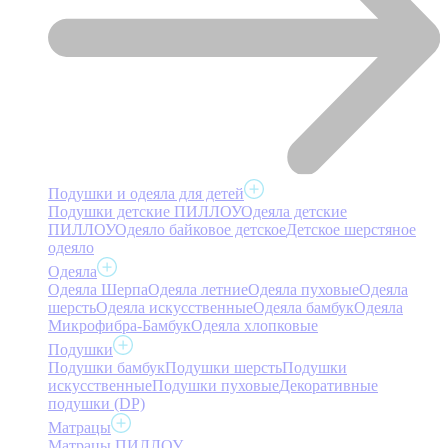
Подушки и одеяла для детей
Подушки детские ПИЛЛОУ
Одеяла детские
ПИЛЛОУ
Одеяло байковое детское
Детское шерстяное
одеяло
Одеяла
Одеяла Шерпа
Одеяла летние
Одеяла пуховые
Одеяла
шерсть
Одеяла искусственные
Одеяла бамбук
Одеяла
Микрофибра-Бамбук
Одеяла хлопковые
Подушки
Подушки бамбук
Подушки шерсть
Подушки
искусственные
Подушки пуховые
Декоративные
подушки (DP)
Матрацы
Матрацы ПИЛЛОУ