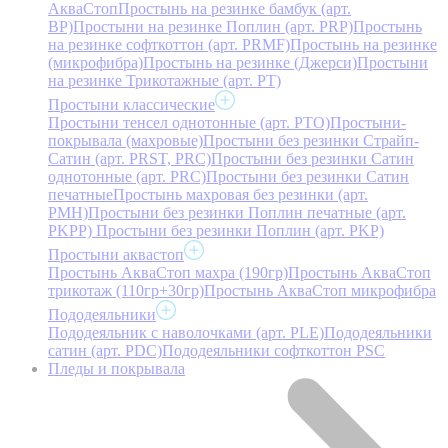
АкваСтоп
Простынь на резинке бамбук (арт.
BP)
Простыни на резинке Поплин (арт. PRP)
Простынь
на резинке софткоттон (арт. PRMF)
Простынь на резинке
(микрофибра)
Простынь на резинке (Джерси)
Простыни
на резинке Трикотажные (арт. РТ)
Простыни классические
Простыни тенсел однотонные (арт. PTO)
Простыни-
покрывала (махровые)
Простыни без резинки Страйп-
Сатин (арт. PRST, PRC)
Простыни без резинки Сатин
однотонные (арт. PRC)
Простыни без резинки Сатин
печатные
Простынь махровая без резинки (арт.
PMH)
Простыни без резинки Поплин печатные (арт.
PKPP)
Простыни без резинки Поплин (арт. PKP)
Простыни аквастоп
Простынь АкваСтоп махра (190гр)
Простынь АкваСтоп
трикотаж (110гр+30гр)
Простынь АкваСтоп микрофибра
Пододеяльники
Пододеяльник с наволочками (арт. PLE)
Пододеяльники
сатин (арт. PDC)
Пододеяльники софткоттон PSC
Пледы и покрывала