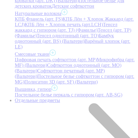
кроватки (арт. DK) (Вальтери)
Постельное белье для
детских кроваток
Детские софткоттон
Натуральные волокна
КПБ Фланель (арт. FS)
КПБ Лён + Хлопок Жаккард (арт.
LCJ)
КПБ Лён + Хлопок печать (арт.LCH)
Тенсел
жаккард с гипюром (арт. TJ) (Фамилье)
Тенсел (арт. ТР)
(Фамилье)
Тенсел однотонный (арт. TO)
Бамбук
однотонный (арт. BS) (Вальтери)
Варёный хлопок (арт.
LE)
Смесовые ткани
Цифровая печать софткоттон (арт. MP)
Микрофибра (арт.
MF) (Вальтери)
Софткоттон однотонный (арт. MO)
(Вальтери)
Софткоттон печатный (арт. MР)
(Вальтери)
Постельное белье софткоттон с гипюром (арт.
MG)
Полисатин 3D (арт. SF) (Вальтери)
Вышивка, гипюр
Постельное белье перкаль с гипюром (арт. AB-SG)
Отдельные предметы