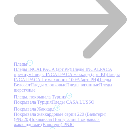
Пледы
Пледы INCALPACA (арт.PP)
Пледы INCALPACA
премиум
Пледы INCALPACA жаккард (арт. PJ)
Пледы
INCALPACA Пима хлопок 100% (арт. PH)
Пледы
Велсофт
Пледы хлопковые
Пледы вязанные
Пледы
шерстяные
Пледы, покрывала Турция
Покрывала Турция
Пледы CASA LUSSO
Покрывала Жаккард
Покрывала жаккардовые серии 220 (Вальтери)
(PN220)
Покрывала Португалия
Покрывала
жаккардовые (Вальтери) PNJC