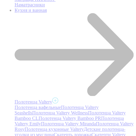
Наматрасники
Кухня и ванная
Полотенца Valtery
Полотенца вафельные
Полотенца Valtery
Seashells
Полотенца Valtery Wellness
Полотенца Valtery
Bamboo CL
Полотенца Valtery Bamboo PR
Полотенца
Valtery Emily
Полотенца Valtery Miranda
Полотенца Valtery
Rosy
Полотенца кухонные Valtery
Детские полотенца-
уголки из муслина
Скатерть дорожка
Скатерти Valtery