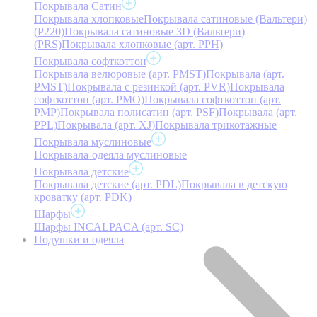
Покрывала Сатин
Покрывала хлопковые
Покрывала сатиновые (Вальтери)
(P220)
Покрывала сатиновые 3D (Вальтери)
(PRS)
Покрывала хлопковые (арт. PPH)
Покрывала софткоттон
Покрывала велюровые (арт. PMST)
Покрывала (арт.
PMST)
Покрывала с резинкой (арт. PVR)
Покрывала
софткоттон (арт. PMO)
Покрывала софткоттон (арт.
PMP)
Покрывала полисатин (арт. PSF)
Покрывала (арт.
PPL)
Покрывала (арт. XJ)
Покрывала трикотажные
Покрывала муслиновые
Покрывала-одеяла муслиновые
Покрывала детские
Покрывала детские (арт. PDL)
Покрывала в детскую
кроватку (арт. PDK)
Шарфы
Шарфы INCALPACA (арт. SC)
Подушки и одеяла