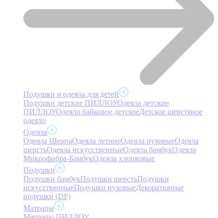
Подушки и одеяла для детей
Подушки детские ПИЛЛОУ
Одеяла детские
ПИЛЛОУ
Одеяло байковое детское
Детское шерстяное
одеяло
Одеяла
Одеяла Шерпа
Одеяла летние
Одеяла пуховые
Одеяла
шерсть
Одеяла искусственные
Одеяла бамбук
Одеяла
Микрофибра-Бамбук
Одеяла хлопковые
Подушки
Подушки бамбук
Подушки шерсть
Подушки
искусственные
Подушки пуховые
Декоративные
подушки (DP)
Матрацы
Матрацы ПИЛЛОУ