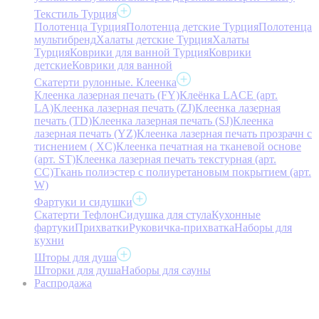
Текстиль Турция
Полотенца Турция
Полотенца детские Турция
Полотенца
мультибренд
Халаты детские Турция
Халаты
Турция
Коврики для ванной Турция
Коврики
детские
Коврики для ванной
Скатерти рулонные. Клеенка
Клеенка лазерная печать (FY)
Клеёнка LACE (арт.
LA)
Клеенка лазерная печать (ZJ)
Клеенка лазерная
печать (TD)
Клеенка лазерная печать (SJ)
Клеенка
лазерная печать (YZ)
Клеенка лазерная печать прозрачн с
тиснением ( XC)
Клеенка печатная на тканевой основе
(арт. ST)
Клеенка лазерная печать текстурная (арт.
CC)
Ткань полиэстер с полиуретановым покрытием (арт.
W)
Фартуки и сидушки
Скатерти Тефлон
Сидушка для стула
Кухонные
фартуки
Прихватки
Руковичка-прихватка
Наборы для
кухни
Шторы для душа
Шторки для душа
Наборы для сауны
Распродажа