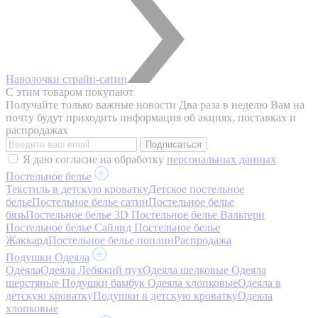
Наволочки страйп-сатин
С этим товаром покупают
Получайте только важные новости
Два раза в неделю Вам на
почту будут приходить информация об акциях, поставках и
распродажах
Я даю согласие на обработку
персональных данных
Постельное белье
Текстиль в детскую кроватку
Детское постельное
белье
Постельное белье сатин
Постельное белье
бязь
Постельное белье 3D
Постельное белье Вальтери
Постельное белье Сайлид
Постельное белье
Жаккард
Постельное белье поплин
Распродажа
Подушки Одеяла
Одеяла
Одеяла Лебяжий пух
Одеяла шелковые
Одеяла
шерстяные
Подушки бамбук
Одеяла хлопковые
Одеяла в
детскую кроватку
Подушки в детскую кроватку
Одеяла
хлопковые