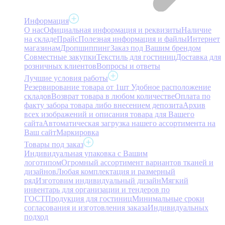
Информация
О нас
Официальная информация и реквизиты
Наличие
на складе
Прайс
Полезная информация и файлы
Интернет
магазинам
Дропшиппинг
Заказ под Вашим брендом
Совместные закупки
Текстиль для гостиниц
Доставка для
розничных клиентов
Вопросы и ответы
Лучшие условия работы
Резервирование товара от 1шт
Удобное расположение
складов
Возврат товара в любом количестве
Оплата по
факту забора товара либо внесением депозита
Архив
всех изображений и описания товара для Вашего
сайта
Автоматическая загрузка нашего ассортимента на
Ваш сайт
Маркировка
Товары под заказ
Индивидуальная упаковка с Вашим
логотипом
Огромный ассортимент вариантов тканей и
дизайнов
Любая комплектация и размерный
ряд
Изготовим индивидуальный дизайн
Мягкий
инвентарь для организации и тендеров по
ГОСТ
Продукция для гостиниц
Минимальные сроки
согласования и изготовления заказа
Индивидуальных
подход