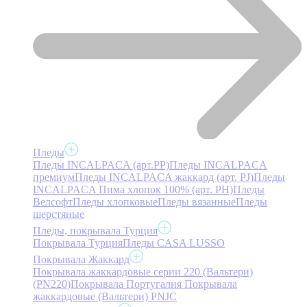
Пледы
Пледы INCALPACA (арт.PP)
Пледы INCALPACA
премиум
Пледы INCALPACA жаккард (арт. PJ)
Пледы
INCALPACA Пима хлопок 100% (арт. PH)
Пледы
Велсофт
Пледы хлопковые
Пледы вязанные
Пледы
шерстяные
Пледы, покрывала Турция
Покрывала Турция
Пледы CASA LUSSO
Покрывала Жаккард
Покрывала жаккардовые серии 220 (Вальтери)
(PN220)
Покрывала Португалия
Покрывала
жаккардовые (Вальтери) PNJC