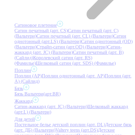
Сатиновое плетение
Сатин печатный (арт. СS)
Сатин печатный (арт. С)
(Вальтери)
Сатин печатный (арт. СL) (Вальтери)
Сатин
однотонный (арт.LS) (Вальтери)
Сатин однотонный (OD)
(Вальтери)
Страйп-сатин (арт.OD) (Вальтери)
Сатин-
жаккард (арт. JC) (Вальтери)
Сатин печатный (арт. В)
(Сайлид)
Королевский сатин (арт. RS)
(Фамилье)
Шелковый сатин (арт. SDS) (Фамилье)
Поплин
Поплин (AP)
Поплин однотонный (арт. AP)
Поплин (арт.
А) (Сайлид)
Бязь
Бязь Вальтери(арт.BR)
Жаккард
Сатин-жаккард (арт. JC) (Вальтери)
Шелковый жаккард
(арт.L) (Вальтери)
Для детей
Постельное белье детский поплин (арт. DL)
Детские бязь
(арт. ДБ) (Вальтери)
Valtery teens (арт.DS)
Детские