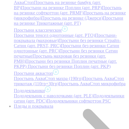
АкваСтоп
Простынь на резинке бамбук (арт.
BP)
Простыни на резинке Поплин (арт. PRP)
Простынь
на резинке софткоттон (арт. PRMF)
Простынь на резинке
(микрофибра)
Простынь на резинке (Джерси)
Простыни
на резинке Трикотажные (арт. РТ)
Простыни классические
Простыни тенсел однотонные (арт. PTO)
Простыни-
покрывала (махровые)
Простыни без резинки Страйп-
Сатин (арт. PRST, PRC)
Простыни без резинки Сатин
однотонные (арт. PRC)
Простыни без резинки Сатин
печатные
Простынь махровая без резинки (арт.
PMH)
Простыни без резинки Поплин печатные (арт.
PKPP)
Простыни без резинки Поплин (арт. PKP)
Простыни аквастоп
Простынь АкваСтоп махра (190гр)
Простынь АкваСтоп
трикотаж (110гр+30гр)
Простынь АкваСтоп микрофибра
Пододеяльники
Пододеяльник с наволочками (арт. PLE)
Пододеяльники
сатин (арт. PDC)
Пододеяльники софткоттон PSC
Пледы и покрывала