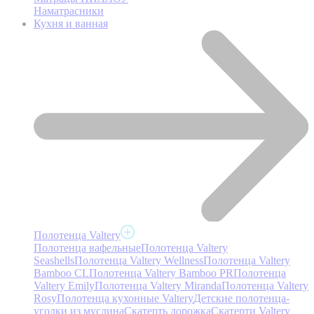
Наматрасники
Кухня и ванная
Полотенца Valtery
Полотенца вафельные
Полотенца Valtery
Seashells
Полотенца Valtery Wellness
Полотенца Valtery
Bamboo CL
Полотенца Valtery Bamboo PR
Полотенца
Valtery Emily
Полотенца Valtery Miranda
Полотенца Valtery
Rosy
Полотенца кухонные Valtery
Детские полотенца-
уголки из муслина
Скатерть дорожка
Скатерти Valtery