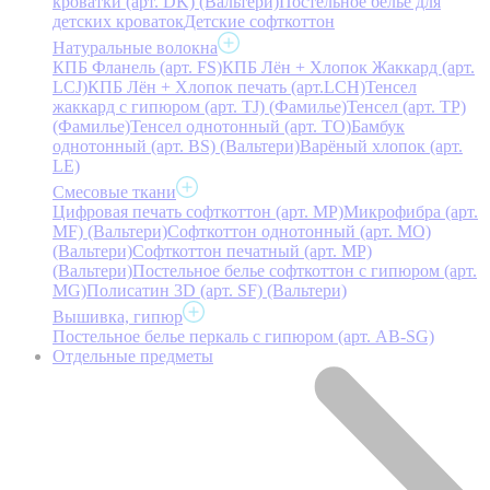
кроватки (арт. DK) (Вальтери)
Постельное белье для
детских кроваток
Детские софткоттон
Натуральные волокна
КПБ Фланель (арт. FS)
КПБ Лён + Хлопок Жаккард (арт.
LCJ)
КПБ Лён + Хлопок печать (арт.LCH)
Тенсел
жаккард с гипюром (арт. TJ) (Фамилье)
Тенсел (арт. ТР)
(Фамилье)
Тенсел однотонный (арт. TO)
Бамбук
однотонный (арт. BS) (Вальтери)
Варёный хлопок (арт.
LE)
Смесовые ткани
Цифровая печать софткоттон (арт. MP)
Микрофибра (арт.
MF) (Вальтери)
Софткоттон однотонный (арт. MO)
(Вальтери)
Софткоттон печатный (арт. MР)
(Вальтери)
Постельное белье софткоттон с гипюром (арт.
MG)
Полисатин 3D (арт. SF) (Вальтери)
Вышивка, гипюр
Постельное белье перкаль с гипюром (арт. AB-SG)
Отдельные предметы