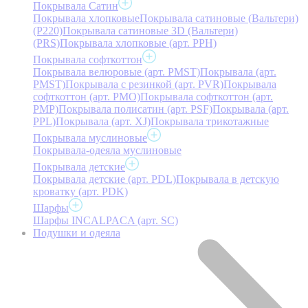
Покрывала Сатин
Покрывала хлопковые
Покрывала сатиновые (Вальтери)
(P220)
Покрывала сатиновые 3D (Вальтери)
(PRS)
Покрывала хлопковые (арт. PPH)
Покрывала софткоттон
Покрывала велюровые (арт. PMST)
Покрывала (арт.
PMST)
Покрывала с резинкой (арт. PVR)
Покрывала
софткоттон (арт. PMO)
Покрывала софткоттон (арт.
PMP)
Покрывала полисатин (арт. PSF)
Покрывала (арт.
PPL)
Покрывала (арт. XJ)
Покрывала трикотажные
Покрывала муслиновые
Покрывала-одеяла муслиновые
Покрывала детские
Покрывала детские (арт. PDL)
Покрывала в детскую
кроватку (арт. PDK)
Шарфы
Шарфы INCALPACA (арт. SC)
Подушки и одеяла