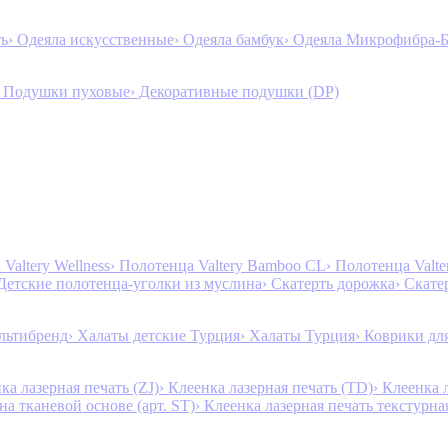
ть
› Одеяла искусственные
› Одеяла бамбук
› Одеяла Микрофибра-
› Подушки пуховые
› Декоративные подушки (DP)
Valtery Wellness
› Полотенца Valtery Bamboo CL
› Полотенца Valt
 Детские полотенца-уголки из муслина
› Скатерть дорожка
› Скате
льтибренд
› Халаты детские Турция
› Халаты Турция
› Коврики дл
ка лазерная печать (ZJ)
› Клеенка лазерная печать (TD)
› Клеенка 
на тканевой основе (арт. ST)
› Клеенка лазерная печать текстурная