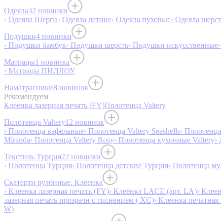
Одеяла
32 новинки
› Одеяла Шерпа
› Одеяла летние
› Одеяла пуховые
› Одеяла шерс
Подушки
4 новинки
› Подушки бамбук
› Подушки шерсть
› Подушки искусственные
Матрацы
1 новинка
› Матрацы ПИЛЛОУ
Наматрасники
8 новинок
Рекомендуем
Клеенка лазерная печать (FY)
Полотенца Valtery
Полотенца Valtery
12 новинок
› Полотенца вафельные
› Полотенца Valtery Seashells
› Полотенца 
Miranda
› Полотенца Valtery Rosy
› Полотенца кухонные Valtery
›
Текстиль Турция
22 новинки
› Полотенца Турция
› Полотенца детские Турция
› Полотенца му
Скатерти рулонные. Клеенка
› Клеенка лазерная печать (FY)
› Клеёнка LACE (арт. LA)
› Клеен
лазерная печать прозрачн с тиснением ( XC)
› Клеенка печатная 
W)