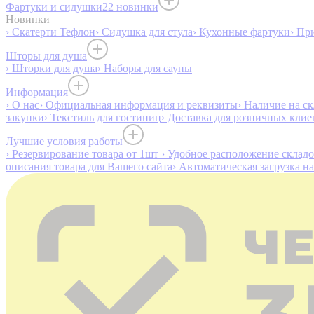
Фартуки и сидушки
22 новинки
Новинки
› Скатерти Тефлон
› Сидушка для стула
› Кухонные фартуки
› Пр
Шторы для душа
› Шторки для душа
› Наборы для сауны
Информация
› О нас
› Официальная информация и реквизиты
› Наличие на ск
закупки
› Текстиль для гостиниц
› Доставка для розничных клие
Лучшие условия работы
› Резервирование товара от 1шт
› Удобное расположение склад
описания товара для Вашего сайта
› Автоматическая загрузка н