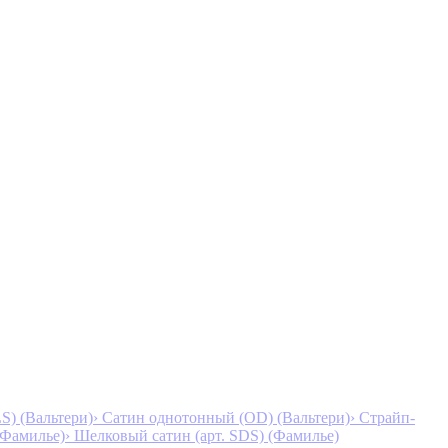
S) (Вальтери)
› Сатин однотонный (OD) (Вальтери)
› Страйп-
 (Фамилье)
› Шелковый сатин (арт. SDS) (Фамилье)