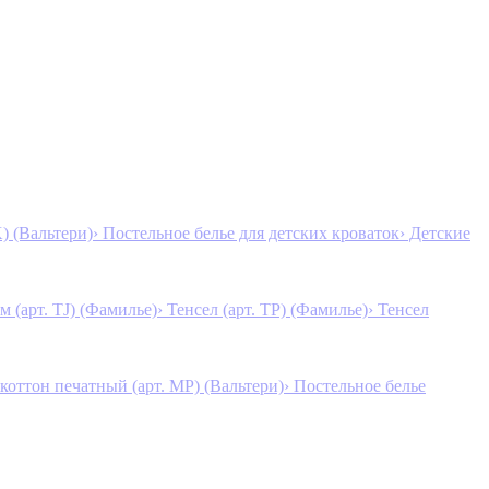
K) (Вальтери)
› Постельное белье для детских кроваток
› Детские
м (арт. TJ) (Фамилье)
› Тенсел (арт. ТР) (Фамилье)
› Тенсел
коттон печатный (арт. MР) (Вальтери)
› Постельное белье