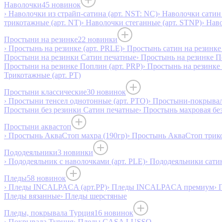
Наволочки
45 новинок
› Наволочки из страйп-сатина (арт. NST: NC)
› Наволочки сатин 
трикотажные (арт. NT)
› Наволочки стеганные (арт. STNP)
› Нав
Простыни на резинке
22 новинки
› Простынь на резинке (арт. PRLE)
› Простынь сатин на резинке 
Простыни на резинки Сатин печатные
› Простынь на резинке 
Простыни на резинке Поплин (арт. PRP)
› Простынь на резинке
Трикотажные (арт. РТ)
Простыни классические
30 новинок
› Простыни тенсел однотонные (арт. PTO)
› Простыни-покрывал
Простыни без резинки Сатин печатные
› Простынь махровая бе
Простыни аквастоп
› Простынь АкваСтоп махра (190гр)
› Простынь АкваСтоп трико
Пододеяльники
3 новинки
› Пододеяльник с наволочками (арт. PLE)
› Пододеяльники сатин
Пледы
58 новинок
› Пледы INCALPACA (арт.PP)
› Пледы INCALPACA премиум
› 
Пледы вязанные
› Пледы шерстяные
Пледы, покрывала Турция
16 новинок
› Покрывала Турция
› Пледы CASA LUSSO