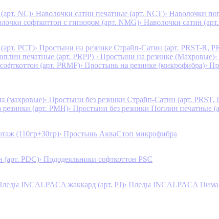
(арт. NC)
› Наволочки сатин печатные (арт. NCT)
› Наволочки поп
олочки софткоттон с гипюром (арт. NMG)
› Наволочки сатин (арт.
(арт. PCT)
› Простыни на резинке Страйп-Сатин (арт. PRST-R, P
Поплин печатные (арт. PRPP)
› Простыни на резинке (Махровые)
›
 софткоттон (арт. PRMF)
› Простынь на резинке (микрофибра)
› П
а (махровые)
› Простыни без резинки Страйп-Сатин (арт. PRST,
з резинки (арт. PMH)
› Простыни без резинки Поплин печатные (
таж (110гр+30гр)
› Простынь АкваСтоп микрофибра
 (арт. PDC)
› Пододеяльники софткоттон PSC
Пледы INCALPACA жаккард (арт. PJ)
› Пледы INCALPACA Пима х