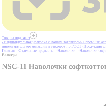
Товары под заказ
› Индивидуальная упаковка с Вашим логотипом
› Огромный асс
инвентарь для организации и тендеров по ГОСТ
› Продукция д
Главная >
Отдельные предметы >
Наволочки >
Наволочки софт
Вальтери
NSC-11 Наволочки софткотто