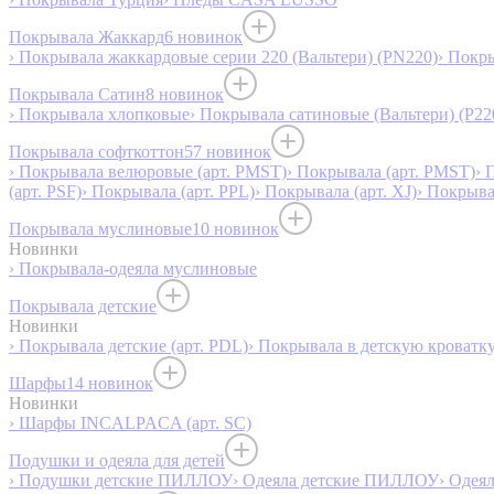
Покрывала Жаккард
6 новинок
› Покрывала жаккардовые серии 220 (Вальтери) (PN220)
› Покр
Покрывала Сатин
8 новинок
› Покрывала хлопковые
› Покрывала сатиновые (Вальтери) (P22
Покрывала софткоттон
57 новинок
› Покрывала велюровые (арт. PMST)
› Покрывала (арт. PMST)
› 
(арт. PSF)
› Покрывала (арт. PPL)
› Покрывала (арт. XJ)
› Покрыв
Покрывала муслиновые
10 новинок
Новинки
› Покрывала-одеяла муслиновые
Покрывала детские
Новинки
› Покрывала детские (арт. PDL)
› Покрывала в детскую кроватку
Шарфы
14 новинок
Новинки
› Шарфы INCALPACA (арт. SC)
Подушки и одеяла для детей
› Подушки детские ПИЛЛОУ
› Одеяла детские ПИЛЛОУ
› Одея