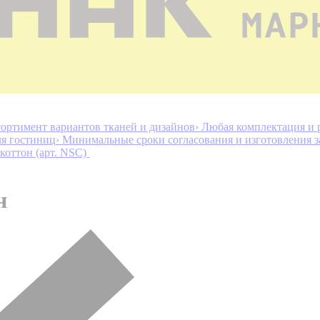
ортимент вариантов тканей и дизайнов
› Любая комплектация и 
ля гостиниц
› Минимальные сроки согласования и изготовления з
коттон (арт. NSC)
н