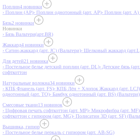
Поплин
4 новинки
› Поплин (AP)
› Поплин однотонный (арт. AP)
› Поплин (арт. А)
Бязь
2 новинки
Новинки
› Бязь Вальтери(арт.BR)
Жаккард
4 новинки
› Сатин-жаккард (арт. JC) (Вальтери)
› Шелковый жаккард (арт.L
Для детей
21 новинка
› Постельное белье детский поплин (арт. DL)
› Детские бязь (арт
софткоттон
Натуральные волокна
34 новинки
› КПБ Фланель (арт. FS)
› КПБ Лён + Хлопок Жаккард (арт. LCJ)
однотонный (арт. TO)
› Бамбук однотонный (арт. BS) (Вальтери)
Смесовые ткани
13 новинок
› Цифровая печать софткоттон (арт. MP)
› Микрофибра (арт. MF)
софткоттон с гипюром (арт. MG)
› Полисатин 3D (арт. SF) (Валь
Вышивка, гипюр
› Постельное белье перкаль с гипюром (арт. AB-SG)