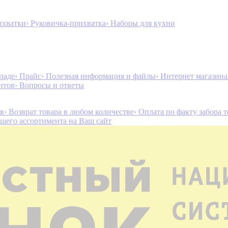
ихватки
› Руковичка-прихватка
› Наборы для кухни
ладе
› Прайс
› Полезная информация и файлы
› Интернет магазин
нтов
› Вопросы и ответы
ов
› Возврат товара в любом количестве
› Оплата по факту забора 
ашего ассортимента на Ваш сайт