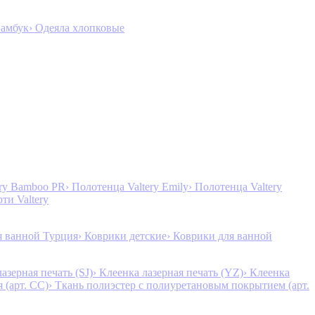
Бамбук
› Одеяла хлопковые
ery Bamboo PR
› Полотенца Valtery Emily
› Полотенца Valtery
рти Valtery
я ванной Турция
› Коврики детские
› Коврики для ванной
лазерная печать (SJ)
› Клеенка лазерная печать (YZ)
› Клеенка
 (арт. CC)
› Ткань полиэстер с полиуретановым покрытием (арт.