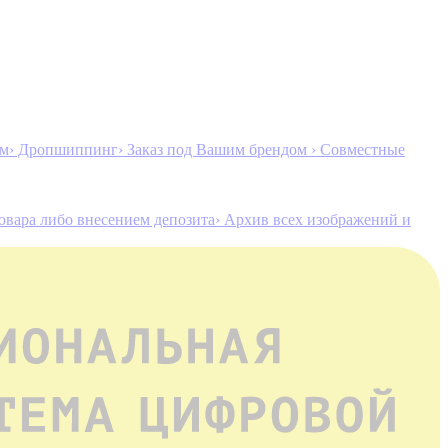
ам
› Дропшиппинг
› Заказ под Вашим брендом
› Совместные
товара либо внесением депозита
› Архив всех изображений и