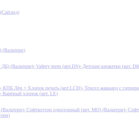
 (Сайлид)
) (Вальтери)
. ДБ) (Вальтери)
› Valtery teens (арт.DS)
› Детские кроватки (арт. D
› КПБ Лён + Хлопок печать (арт.LCH)
› Тенсел жаккард с гипюро
› Варёный хлопок (арт. LE)
 (Вальтери)
› Софткоттон однотонный (арт. MO) (Вальтери)
› Софт
тери)