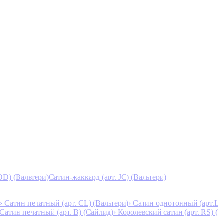
D) (Вальтери)
Сатин-жаккард (арт. JC) (Вальтери)
› Сатин печатный (арт. СL) (Вальтери)
› Сатин однотонный (арт.L
 Сатин печатный (арт. В) (Сайлид)
› Королевский сатин (арт. RS)