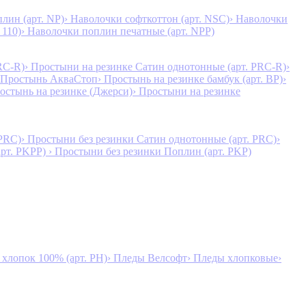
лин (арт. NP)
› Наволочки софткоттон (арт. NSC)
› Наволочки
 110)
› Наволочки поплин печатные (арт. NPP)
RC-R)
› Простыни на резинке Сатин однотонные (арт. PRC-R)
›
 Простынь АкваСтоп
› Простынь на резинке бамбук (арт. BP)
›
ростынь на резинке (Джерси)
› Простыни на резинке
 PRC)
› Простыни без резинки Сатин однотонные (арт. PRC)
›
арт. PKPP)
› Простыни без резинки Поплин (арт. PKP)
лопок 100% (арт. PH)
› Пледы Велсофт
› Пледы хлопковые
›