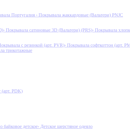
ывала Португалия
› Покрывала жаккардовые (Вальтери) PNJC
0)
› Покрывала сатиновые 3D (Вальтери) (PRS)
› Покрывала хлопк
Покрывала с резинкой (арт. PVR)
› Покрывала софткоттон (арт. P
ала трикотажные
 (арт. PDK)
ло байковое детское
› Детское шерстяное одеяло