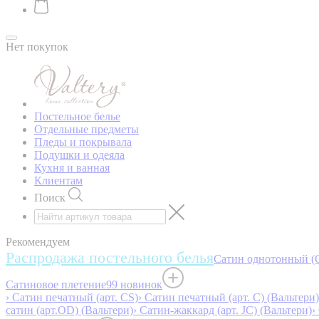
Нет покупок
Постельное белье
Отдельные предметы
Пледы и покрывала
Подушки и одеяла
Кухня и ванная
Клиентам
Поиск
Рекомендуем
Распродажа постельного белья
Сатин однотонный (O
Сатиновое плетение
99 новинок
› Сатин печатный (арт. СS)
› Сатин печатный (арт. С) (Вальтери)
сатин (арт.OD) (Вальтери)
› Сатин-жаккард (арт. JC) (Вальтери)
›