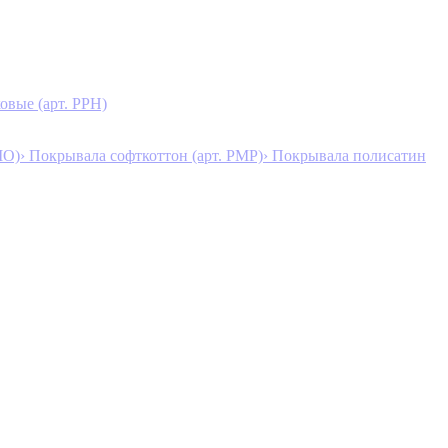
овые (арт. PPH)
MO)
› Покрывала софткоттон (арт. PMP)
› Покрывала полисатин