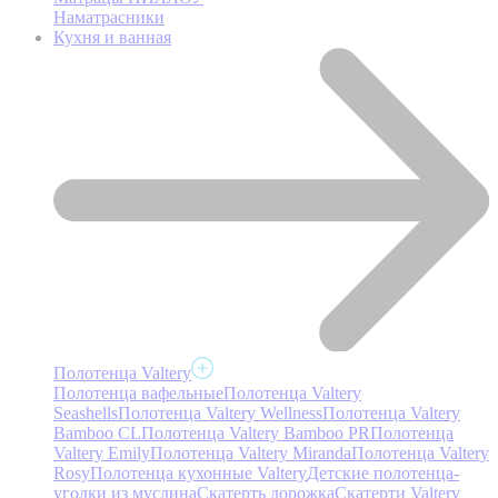
Наматрасники
Кухня и ванная
Полотенца Valtery
Полотенца вафельные
Полотенца Valtery
Seashells
Полотенца Valtery Wellness
Полотенца Valtery
Bamboo CL
Полотенца Valtery Bamboo PR
Полотенца
Valtery Emily
Полотенца Valtery Miranda
Полотенца Valtery
Rosy
Полотенца кухонные Valtery
Детские полотенца-
уголки из муслина
Скатерть дорожка
Скатерти Valtery