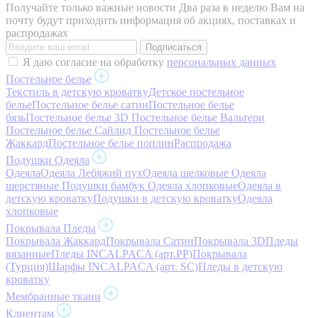
Получайте только важные новости
Два раза в неделю Вам на
почту будут приходить информация об акциях, поставках и
распродажах
Я даю согласие на обработку
персональных данных
Постельное белье
Текстиль в детскую кроватку
Детское постельное
белье
Постельное белье сатин
Постельное белье
бязь
Постельное белье 3D
Постельное белье Вальтери
Постельное белье Сайлид
Постельное белье
Жаккард
Постельное белье поплин
Распродажа
Подушки Одеяла
Одеяла
Одеяла Лебяжий пух
Одеяла шелковые
Одеяла
шерстяные
Подушки бамбук
Одеяла хлопковые
Одеяла в
детскую кроватку
Подушки в детскую кроватку
Одеяла
хлопковые
Покрывала Пледы
Покрывала Жаккард
Покрывала Сатин
Покрывала 3D
Пледы
вязанные
Пледы INCALPACA (арт.PP)
Покрывала
(Турция)
Шарфы INCALPACA (арт. SC)
Пледы в детскую
кроватку
Мембранные ткани
Клиентам