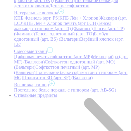
кроватки (арт. DK) (Вальтери)
Постельное белье для
детских кроваток
Детские софткоттон
Натуральные волокна
КПБ Фланель (арт. FS)
КПБ Лён + Хлопок Жаккард (арт.
LCJ)
КПБ Лён + Хлопок печать (арт.LCH)
Тенсел
жаккард с гипюром (арт. TJ) (Фамилье)
Тенсел (арт. ТР)
(Фамилье)
Тенсел однотонный (арт. TO)
Бамбук
однотонный (арт. BS) (Вальтери)
Варёный хлопок (арт.
LE)
Смесовые ткани
Цифровая печать софткоттон (арт. MP)
Микрофибра (арт.
MF) (Вальтери)
Софткоттон однотонный (арт. MO)
(Вальтери)
Софткоттон печатный (арт. MР)
(Вальтери)
Постельное белье софткоттон с гипюром (арт.
MG)
Полисатин 3D (арт. SF) (Вальтери)
Вышивка, гипюр
Постельное белье перкаль с гипюром (арт. AB-SG)
Отдельные предметы