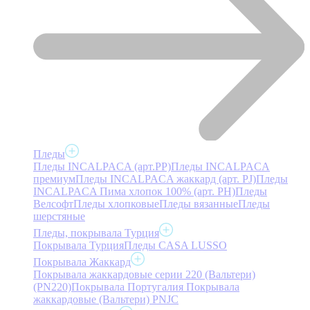
Пледы
Пледы INCALPACA (арт.PP)
Пледы INCALPACA
премиум
Пледы INCALPACA жаккард (арт. PJ)
Пледы
INCALPACA Пима хлопок 100% (арт. PH)
Пледы
Велсофт
Пледы хлопковые
Пледы вязанные
Пледы
шерстяные
Пледы, покрывала Турция
Покрывала Турция
Пледы CASA LUSSO
Покрывала Жаккард
Покрывала жаккардовые серии 220 (Вальтери)
(PN220)
Покрывала Португалия
Покрывала
жаккардовые (Вальтери) PNJC