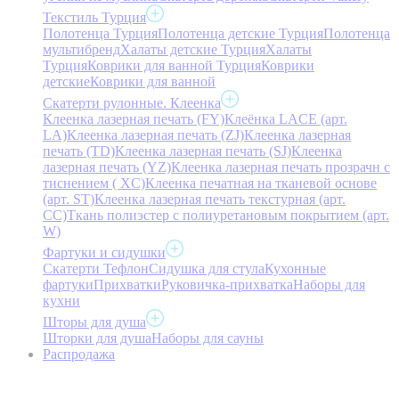
Текстиль Турция
Полотенца Турция
Полотенца детские Турция
Полотенца
мультибренд
Халаты детские Турция
Халаты
Турция
Коврики для ванной Турция
Коврики
детские
Коврики для ванной
Скатерти рулонные. Клеенка
Клеенка лазерная печать (FY)
Клеёнка LACE (арт.
LA)
Клеенка лазерная печать (ZJ)
Клеенка лазерная
печать (TD)
Клеенка лазерная печать (SJ)
Клеенка
лазерная печать (YZ)
Клеенка лазерная печать прозрачн с
тиснением ( XC)
Клеенка печатная на тканевой основе
(арт. ST)
Клеенка лазерная печать текстурная (арт.
CC)
Ткань полиэстер с полиуретановым покрытием (арт.
W)
Фартуки и сидушки
Скатерти Тефлон
Сидушка для стула
Кухонные
фартуки
Прихватки
Руковичка-прихватка
Наборы для
кухни
Шторы для душа
Шторки для душа
Наборы для сауны
Распродажа