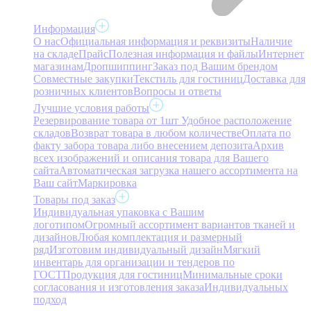
Информация
О нас
Официальная информация и реквизиты
Наличие
на складе
Прайс
Полезная информация и файлы
Интернет
магазинам
Дропшиппинг
Заказ под Вашим брендом
Совместные закупки
Текстиль для гостиниц
Доставка для
розничных клиентов
Вопросы и ответы
Лучшие условия работы
Резервирование товара от 1шт
Удобное расположение
складов
Возврат товара в любом количестве
Оплата по
факту забора товара либо внесением депозита
Архив
всех изображений и описания товара для Вашего
сайта
Автоматическая загрузка нашего ассортимента на
Ваш сайт
Маркировка
Товары под заказ
Индивидуальная упаковка с Вашим
логотипом
Огромный ассортимент вариантов тканей и
дизайнов
Любая комплектация и размерный
ряд
Изготовим индивидуальный дизайн
Мягкий
инвентарь для организации и тендеров по
ГОСТ
Продукция для гостиниц
Минимальные сроки
согласования и изготовления заказа
Индивидуальных
подход