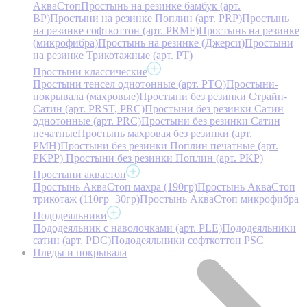
АкваСтоп
Простынь на резинке бамбук (арт.
BP)
Простыни на резинке Поплин (арт. PRP)
Простынь
на резинке софткоттон (арт. PRMF)
Простынь на резинке
(микрофибра)
Простынь на резинке (Джерси)
Простыни
на резинке Трикотажные (арт. РТ)
Простыни классические
Простыни тенсел однотонные (арт. PTO)
Простыни-
покрывала (махровые)
Простыни без резинки Страйп-
Сатин (арт. PRST, PRC)
Простыни без резинки Сатин
однотонные (арт. PRC)
Простыни без резинки Сатин
печатные
Простынь махровая без резинки (арт.
PMH)
Простыни без резинки Поплин печатные (арт.
PKPP)
Простыни без резинки Поплин (арт. PKP)
Простыни аквастоп
Простынь АкваСтоп махра (190гр)
Простынь АкваСтоп
трикотаж (110гр+30гр)
Простынь АкваСтоп микрофибра
Пододеяльники
Пододеяльник с наволочками (арт. PLE)
Пододеяльники
сатин (арт. PDC)
Пододеяльники софткоттон PSC
Пледы и покрывала