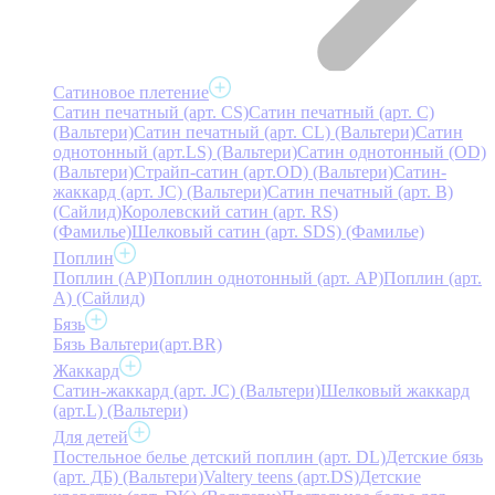
Сатиновое плетение
Сатин печатный (арт. СS)
Сатин печатный (арт. С)
(Вальтери)
Сатин печатный (арт. СL) (Вальтери)
Сатин
однотонный (арт.LS) (Вальтери)
Сатин однотонный (OD)
(Вальтери)
Страйп-сатин (арт.OD) (Вальтери)
Сатин-
жаккард (арт. JC) (Вальтери)
Сатин печатный (арт. В)
(Сайлид)
Королевский сатин (арт. RS)
(Фамилье)
Шелковый сатин (арт. SDS) (Фамилье)
Поплин
Поплин (AP)
Поплин однотонный (арт. AP)
Поплин (арт.
А) (Сайлид)
Бязь
Бязь Вальтери(арт.BR)
Жаккард
Сатин-жаккард (арт. JC) (Вальтери)
Шелковый жаккард
(арт.L) (Вальтери)
Для детей
Постельное белье детский поплин (арт. DL)
Детские бязь
(арт. ДБ) (Вальтери)
Valtery teens (арт.DS)
Детские