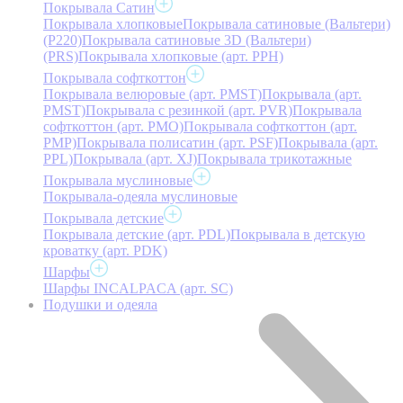
Покрывала Сатин
Покрывала хлопковые
Покрывала сатиновые (Вальтери)
(P220)
Покрывала сатиновые 3D (Вальтери)
(PRS)
Покрывала хлопковые (арт. PPH)
Покрывала софткоттон
Покрывала велюровые (арт. PMST)
Покрывала (арт.
PMST)
Покрывала с резинкой (арт. PVR)
Покрывала
софткоттон (арт. PMO)
Покрывала софткоттон (арт.
PMP)
Покрывала полисатин (арт. PSF)
Покрывала (арт.
PPL)
Покрывала (арт. XJ)
Покрывала трикотажные
Покрывала муслиновые
Покрывала-одеяла муслиновые
Покрывала детские
Покрывала детские (арт. PDL)
Покрывала в детскую
кроватку (арт. PDK)
Шарфы
Шарфы INCALPACA (арт. SC)
Подушки и одеяла