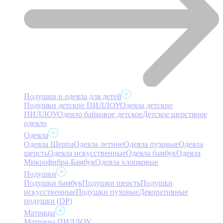
Подушки и одеяла для детей
Подушки детские ПИЛЛОУ
Одеяла детские
ПИЛЛОУ
Одеяло байковое детское
Детское шерстяное
одеяло
Одеяла
Одеяла Шерпа
Одеяла летние
Одеяла пуховые
Одеяла
шерсть
Одеяла искусственные
Одеяла бамбук
Одеяла
Микрофибра-Бамбук
Одеяла хлопковые
Подушки
Подушки бамбук
Подушки шерсть
Подушки
искусственные
Подушки пуховые
Декоративные
подушки (DP)
Матрацы
Матрацы ПИЛЛОУ