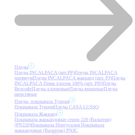
Пледы
Пледы INCALPACA (арт.PP)
Пледы INCALPACA
премиум
Пледы INCALPACA жаккард (арт. PJ)
Пледы
INCALPACA Пима хлопок 100% (арт. PH)
Пледы
Велсофт
Пледы хлопковые
Пледы вязанные
Пледы
шерстяные
Пледы, покрывала Турция
Покрывала Турция
Пледы CASA LUSSO
Покрывала Жаккард
Покрывала жаккардовые серии 220 (Вальтери)
(PN220)
Покрывала Португалия
Покрывала
жаккардовые (Вальтери) PNJC