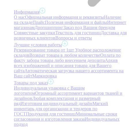
Информация
О нас
Официальная информация и реквизиты
Наличие
на складе
Прайс
Полезная информация и файлы
Интернет
магазинам
Дропшиппинг
Заказ под Вашим брендом
Совместные закупки
Текстиль для гостиниц
Доставка для
розничных клиентов
Вопросы и ответы
Лучшие условия работы
Резервирование товара от 1шт
Удобное расположение
складов
Возврат товара в любом количестве
Оплата по
факту забора товара либо внесением депозита
Архив
всех изображений и описания товара для Вашего
сайта
Автоматическая загрузка нашего ассортимента на
Ваш сайт
Маркировка
Товары под заказ
Индивидуальная упаковка с Вашим
логотипом
Огромный ассортимент вариантов тканей и
дизайнов
Любая комплектация и размерный
ряд
Изготовим индивидуальный дизайн
Мягкий
инвентарь для организации и тендеров по
ГОСТ
Продукция для гостиниц
Минимальные сроки
согласования и изготовления заказа
Индивидуальных
подход