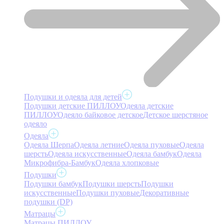
Подушки и одеяла для детей
Подушки детские ПИЛЛОУ
Одеяла детские
ПИЛЛОУ
Одеяло байковое детское
Детское шерстяное
одеяло
Одеяла
Одеяла Шерпа
Одеяла летние
Одеяла пуховые
Одеяла
шерсть
Одеяла искусственные
Одеяла бамбук
Одеяла
Микрофибра-Бамбук
Одеяла хлопковые
Подушки
Подушки бамбук
Подушки шерсть
Подушки
искусственные
Подушки пуховые
Декоративные
подушки (DP)
Матрацы
Матрацы ПИЛЛОУ