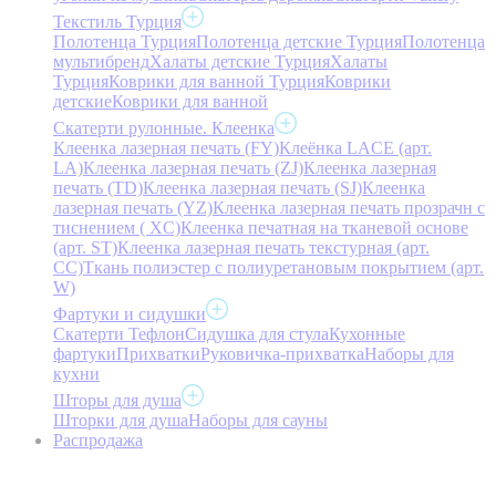
Текстиль Турция
Полотенца Турция
Полотенца детские Турция
Полотенца
мультибренд
Халаты детские Турция
Халаты
Турция
Коврики для ванной Турция
Коврики
детские
Коврики для ванной
Скатерти рулонные. Клеенка
Клеенка лазерная печать (FY)
Клеёнка LACE (арт.
LA)
Клеенка лазерная печать (ZJ)
Клеенка лазерная
печать (TD)
Клеенка лазерная печать (SJ)
Клеенка
лазерная печать (YZ)
Клеенка лазерная печать прозрачн с
тиснением ( XC)
Клеенка печатная на тканевой основе
(арт. ST)
Клеенка лазерная печать текстурная (арт.
CC)
Ткань полиэстер с полиуретановым покрытием (арт.
W)
Фартуки и сидушки
Скатерти Тефлон
Сидушка для стула
Кухонные
фартуки
Прихватки
Руковичка-прихватка
Наборы для
кухни
Шторы для душа
Шторки для душа
Наборы для сауны
Распродажа