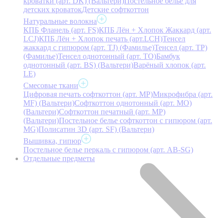
кроватки (арт. DK) (Вальтери)
Постельное белье для
детских кроваток
Детские софткоттон
Натуральные волокна
КПБ Фланель (арт. FS)
КПБ Лён + Хлопок Жаккард (арт.
LCJ)
КПБ Лён + Хлопок печать (арт.LCH)
Тенсел
жаккард с гипюром (арт. TJ) (Фамилье)
Тенсел (арт. ТР)
(Фамилье)
Тенсел однотонный (арт. TO)
Бамбук
однотонный (арт. BS) (Вальтери)
Варёный хлопок (арт.
LE)
Смесовые ткани
Цифровая печать софткоттон (арт. MP)
Микрофибра (арт.
MF) (Вальтери)
Софткоттон однотонный (арт. MO)
(Вальтери)
Софткоттон печатный (арт. MР)
(Вальтери)
Постельное белье софткоттон с гипюром (арт.
MG)
Полисатин 3D (арт. SF) (Вальтери)
Вышивка, гипюр
Постельное белье перкаль с гипюром (арт. AB-SG)
Отдельные предметы