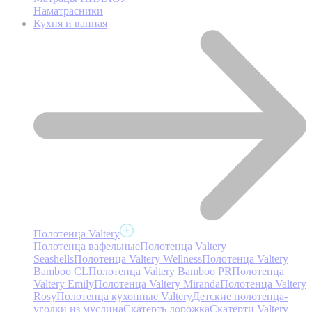
Наматрасники
Кухня и ванная
Полотенца Valtery
Полотенца вафельные
Полотенца Valtery
Seashells
Полотенца Valtery Wellness
Полотенца Valtery
Bamboo CL
Полотенца Valtery Bamboo PR
Полотенца
Valtery Emily
Полотенца Valtery Miranda
Полотенца Valtery
Rosy
Полотенца кухонные Valtery
Детские полотенца-
уголки из муслина
Скатерть дорожка
Скатерти Valtery