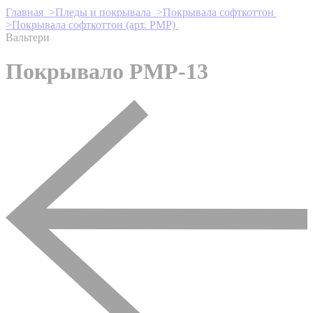
Главная >
Пледы и покрывала >
Покрывала софткоттон
>
Покрывала софткоттон (арт. PMP)
Вальтери
Покрывало PMP-13