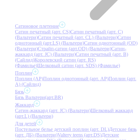
Сатиновое плетение
Сатин печатный (арт. СS)
Сатин печатный (арт. С)
(Вальтери)
Сатин печатный (арт. СL) (Вальтери)
Сатин
однотонный (арт.LS) (Вальтери)
Сатин однотонный (OD)
(Вальтери)
Страйп-сатин (арт.OD) (Вальтери)
Сатин-
жаккард (арт. JC) (Вальтери)
Сатин печатный (арт. В)
(Сайлид)
Королевский сатин (арт. RS)
(Фамилье)
Шелковый сатин (арт. SDS) (Фамилье)
Поплин
Поплин (AP)
Поплин однотонный (арт. AP)
Поплин (арт.
А) (Сайлид)
Бязь
Бязь Вальтери(арт.BR)
Жаккард
Сатин-жаккард (арт. JC) (Вальтери)
Шелковый жаккард
(арт.L) (Вальтери)
Для детей
Постельное белье детский поплин (арт. DL)
Детские бязь
(арт. ДБ) (Вальтери)
Valtery teens (арт.DS)
Детские