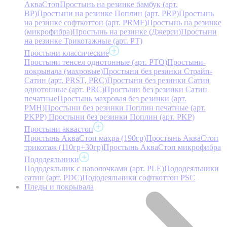
АкваСтоп
Простынь на резинке бамбук (арт.
BP)
Простыни на резинке Поплин (арт. PRP)
Простынь
на резинке софткоттон (арт. PRMF)
Простынь на резинке
(микрофибра)
Простынь на резинке (Джерси)
Простыни
на резинке Трикотажные (арт. РТ)
Простыни классические
Простыни тенсел однотонные (арт. PTO)
Простыни-
покрывала (махровые)
Простыни без резинки Страйп-
Сатин (арт. PRST, PRC)
Простыни без резинки Сатин
однотонные (арт. PRC)
Простыни без резинки Сатин
печатные
Простынь махровая без резинки (арт.
PMH)
Простыни без резинки Поплин печатные (арт.
PKPP)
Простыни без резинки Поплин (арт. PKP)
Простыни аквастоп
Простынь АкваСтоп махра (190гр)
Простынь АкваСтоп
трикотаж (110гр+30гр)
Простынь АкваСтоп микрофибра
Пододеяльники
Пододеяльник с наволочками (арт. PLE)
Пододеяльники
сатин (арт. PDC)
Пододеяльники софткоттон PSC
Пледы и покрывала