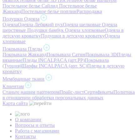
бязь
Постельное белье 3D
Постельное белье Вальтери
Постельное белье Сайлид
Постельное белье
Жаккард
Постельное белье поплин
Распродажа
Подушки Одеяла
Одеяла
Одеяла Лебяжий пух
Одеяла шелковые
Одеяла
шерстяные
Подушки бамбук
Одеяла хлопковые
Одеяла в
детскую кроватку
Подушки в детскую кроватку
Одеяла
хлопковые
Покрывала Пледы
Покрывала Жаккард
Покрывала Сатин
Покрывала 3D
Пледы
вязанные
Пледы INCALPACA (арт.PP)
Покрывала
(Турция)
Шарфы INCALPACA (арт. SC)
Пледы в детскую
кроватку
Мембранные ткани
Клиентам
Станьте нашим партнером
Прайс-лист
Сертификаты
Политика
в отношении обработки персональных данных
Карта сайта
О компании
Вопросы и ответы
Работа с магазинами
Контакты