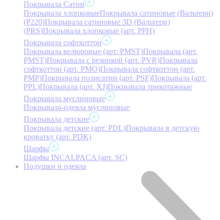
Покрывала Сатин
Покрывала хлопковые
Покрывала сатиновые (Вальтери)
(P220)
Покрывала сатиновые 3D (Вальтери)
(PRS)
Покрывала хлопковые (арт. PPH)
Покрывала софткоттон
Покрывала велюровые (арт. PMST)
Покрывала (арт.
PMST)
Покрывала с резинкой (арт. PVR)
Покрывала
софткоттон (арт. PMO)
Покрывала софткоттон (арт.
PMP)
Покрывала полисатин (арт. PSF)
Покрывала (арт.
PPL)
Покрывала (арт. XJ)
Покрывала трикотажные
Покрывала муслиновые
Покрывала-одеяла муслиновые
Покрывала детские
Покрывала детские (арт. PDL)
Покрывала в детскую
кроватку (арт. PDK)
Шарфы
Шарфы INCALPACA (арт. SC)
Подушки и одеяла