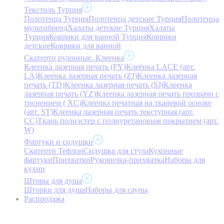
Текстиль Турция
Полотенца Турция
Полотенца детские Турция
Полотенца
мультибренд
Халаты детские Турция
Халаты
Турция
Коврики для ванной Турция
Коврики
детские
Коврики для ванной
Скатерти рулонные. Клеенка
Клеенка лазерная печать (FY)
Клеёнка LACE (арт.
LA)
Клеенка лазерная печать (ZJ)
Клеенка лазерная
печать (TD)
Клеенка лазерная печать (SJ)
Клеенка
лазерная печать (YZ)
Клеенка лазерная печать прозрачн с
тиснением ( XC)
Клеенка печатная на тканевой основе
(арт. ST)
Клеенка лазерная печать текстурная (арт.
CC)
Ткань полиэстер с полиуретановым покрытием (арт.
W)
Фартуки и сидушки
Скатерти Тефлон
Сидушка для стула
Кухонные
фартуки
Прихватки
Руковичка-прихватка
Наборы для
кухни
Шторы для душа
Шторки для душа
Наборы для сауны
Распродажа