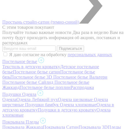
Простынь страйп-сатин (темно-синий)
С этим товаром покупают
Получайте только важные новости
Два раза в неделю Вам на
почту будут приходить информация об акциях, поставках и
распродажах
Я даю согласие на обработку
персональных данных
Постельное белье
Текстиль в детскую кроватку
Детское постельное
белье
Постельное белье сатин
Постельное белье
бязь
Постельное белье 3D
Постельное белье Вальтери
Постельное белье Сайлид
Постельное белье
Жаккард
Постельное белье поплин
Распродажа
Подушки Одеяла
Одеяла
Одеяла Лебяжий пух
Одеяла шелковые
Одеяла
шерстяные
Подушки бамбук
Одеяла хлопковые
Одеяла в
детскую кроватку
Подушки в детскую кроватку
Одеяла
хлопковые
Покрывала Пледы
Покрывала Жаккард
Покрывала Сатин
Покрывала 3D
Пледы