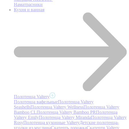
Наматрасники
Кухня и ванная
Полотенца Valtery
Полотенца вафельные
Полотенца Valtery
Seashells
Полотенца Valtery Wellness
Полотенца Valtery
Bamboo CL
Полотенца Valtery Bamboo PR
Полотенца
Valtery Emily
Полотенца Valtery Miranda
Полотенца Valtery
Rosy
Полотенца кухонные Valtery
Детские полотенца-
уголки из муслина
Скатерть дорожка
Скатерти Valtery