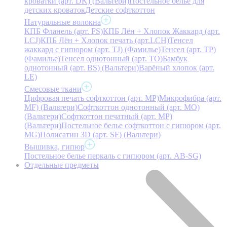
кроватки (арт. DK) (Вальтери)
Постельное белье для
детских кроваток
Детские софткоттон
Натуральные волокна
КПБ Фланель (арт. FS)
КПБ Лён + Хлопок Жаккард (арт.
LCJ)
КПБ Лён + Хлопок печать (арт.LCH)
Тенсел
жаккард с гипюром (арт. TJ) (Фамилье)
Тенсел (арт. ТР)
(Фамилье)
Тенсел однотонный (арт. TO)
Бамбук
однотонный (арт. BS) (Вальтери)
Варёный хлопок (арт.
LE)
Смесовые ткани
Цифровая печать софткоттон (арт. MP)
Микрофибра (арт.
MF) (Вальтери)
Софткоттон однотонный (арт. MO)
(Вальтери)
Софткоттон печатный (арт. MР)
(Вальтери)
Постельное белье софткоттон с гипюром (арт.
MG)
Полисатин 3D (арт. SF) (Вальтери)
Вышивка, гипюр
Постельное белье перкаль с гипюром (арт. AB-SG)
Отдельные предметы