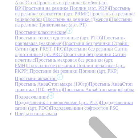
АкваСтоп
Простынь на резинке бамбук (арт.
BP)
Простыни на резинке Поплин (арт. PRP)
Простынь
на резинке софткоттон (арт. PRMF)
Простынь на резинке
(микрофибра)
Простынь на резинке (Джерси)
Простыни
на резинке Трикотажные (арт. РТ)
Простыни классические
Простыни тенсел однотонные (арт. PTO)
Простыни-
покрывала (махровые)
Простыни без резинки Страйп-
Сатин (арт. PRST, PRC)
Простыни без резинки Сатин
однотонные (арт. PRC)
Простыни без резинки Сатин
печатные
Простынь махровая без резинки (арт.
PMH)
Простыни без резинки Поплин печатные (арт.
PKPP)
Простыни без резинки Поплин (арт. PKP)
Простыни аквастоп
Простынь АкваСтоп махра (190гр)
Простынь АкваСтоп
трикотаж (110гр+30гр)
Простынь АкваСтоп микрофибра
Пододеяльники
Пододеяльник с наволочками (арт. PLE)
Пододеяльники
сатин (арт. PDC)
Пододеяльники софткоттон PSC
Пледы и покрывала