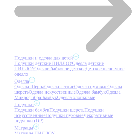
Подушки и одеяла для детей
Подушки детские ПИЛЛОУ
Одеяла детские
ПИЛЛОУ
Одеяло байковое детское
Детское шерстяное
одеяло
Одеяла
Одеяла Шерпа
Одеяла летние
Одеяла пуховые
Одеяла
шерсть
Одеяла искусственные
Одеяла бамбук
Одеяла
Микрофибра-Бамбук
Одеяла хлопковые
Подушки
Подушки бамбук
Подушки шерсть
Подушки
искусственные
Подушки пуховые
Декоративные
подушки (DP)
Матрацы
Матрацы ПИЛЛОУ