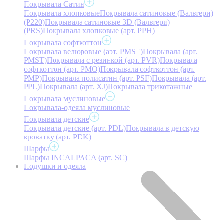
Покрывала Сатин
Покрывала хлопковые
Покрывала сатиновые (Вальтери)
(P220)
Покрывала сатиновые 3D (Вальтери)
(PRS)
Покрывала хлопковые (арт. PPH)
Покрывала софткоттон
Покрывала велюровые (арт. PMST)
Покрывала (арт.
PMST)
Покрывала с резинкой (арт. PVR)
Покрывала
софткоттон (арт. PMO)
Покрывала софткоттон (арт.
PMP)
Покрывала полисатин (арт. PSF)
Покрывала (арт.
PPL)
Покрывала (арт. XJ)
Покрывала трикотажные
Покрывала муслиновые
Покрывала-одеяла муслиновые
Покрывала детские
Покрывала детские (арт. PDL)
Покрывала в детскую
кроватку (арт. PDK)
Шарфы
Шарфы INCALPACA (арт. SC)
Подушки и одеяла