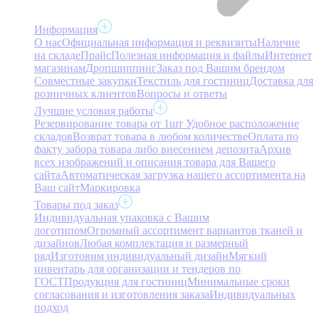
Информация
О нас
Официальная информация и реквизиты
Наличие
на складе
Прайс
Полезная информация и файлы
Интернет
магазинам
Дропшиппинг
Заказ под Вашим брендом
Совместные закупки
Текстиль для гостиниц
Доставка для
розничных клиентов
Вопросы и ответы
Лучшие условия работы
Резервирование товара от 1шт
Удобное расположение
складов
Возврат товара в любом количестве
Оплата по
факту забора товара либо внесением депозита
Архив
всех изображений и описания товара для Вашего
сайта
Автоматическая загрузка нашего ассортимента на
Ваш сайт
Маркировка
Товары под заказ
Индивидуальная упаковка с Вашим
логотипом
Огромный ассортимент вариантов тканей и
дизайнов
Любая комплектация и размерный
ряд
Изготовим индивидуальный дизайн
Мягкий
инвентарь для организации и тендеров по
ГОСТ
Продукция для гостиниц
Минимальные сроки
согласования и изготовления заказа
Индивидуальных
подход