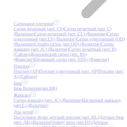
Сатиновое плетение
Сатин печатный (арт. СS)
Сатин печатный (арт. С)
(Вальтери)
Сатин печатный (арт. СL) (Вальтери)
Сатин
однотонный (арт.LS) (Вальтери)
Сатин однотонный (OD)
(Вальтери)
Страйп-сатин (арт.OD) (Вальтери)
Сатин-
жаккард (арт. JC) (Вальтери)
Сатин печатный (арт. В)
(Сайлид)
Королевский сатин (арт. RS)
(Фамилье)
Шелковый сатин (арт. SDS) (Фамилье)
Поплин
Поплин (AP)
Поплин однотонный (арт. AP)
Поплин (арт.
А) (Сайлид)
Бязь
Бязь Вальтери(арт.BR)
Жаккард
Сатин-жаккард (арт. JC) (Вальтери)
Шелковый жаккард
(арт.L) (Вальтери)
Для детей
Постельное белье детский поплин (арт. DL)
Детские бязь
(арт. ДБ) (Вальтери)
Valtery teens (арт.DS)
Детские