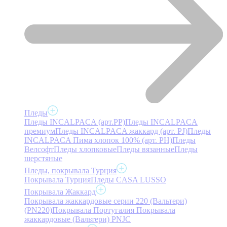
Пледы
Пледы INCALPACA (арт.PP)
Пледы INCALPACA
премиум
Пледы INCALPACA жаккард (арт. PJ)
Пледы
INCALPACA Пима хлопок 100% (арт. PH)
Пледы
Велсофт
Пледы хлопковые
Пледы вязанные
Пледы
шерстяные
Пледы, покрывала Турция
Покрывала Турция
Пледы CASA LUSSO
Покрывала Жаккард
Покрывала жаккардовые серии 220 (Вальтери)
(PN220)
Покрывала Португалия
Покрывала
жаккардовые (Вальтери) PNJC