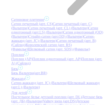
Сатиновое плетение
Сатин печатный (арт. СS)
Сатин печатный (арт. С)
(Вальтери)
Сатин печатный (арт. СL) (Вальтери)
Сатин
однотонный (арт.LS) (Вальтери)
Сатин однотонный (OD)
(Вальтери)
Страйп-сатин (арт.OD) (Вальтери)
Сатин-
жаккард (арт. JC) (Вальтери)
Сатин печатный (арт. В)
(Сайлид)
Королевский сатин (арт. RS)
(Фамилье)
Шелковый сатин (арт. SDS) (Фамилье)
Поплин
Поплин (AP)
Поплин однотонный (арт. AP)
Поплин (арт.
А) (Сайлид)
Бязь
Бязь Вальтери(арт.BR)
Жаккард
Сатин-жаккард (арт. JC) (Вальтери)
Шелковый жаккард
(арт.L) (Вальтери)
Для детей
Постельное белье детский поплин (арт. DL)
Детские бязь
(арт. ДБ) (Вальтери)
Valtery teens (арт.DS)
Детские