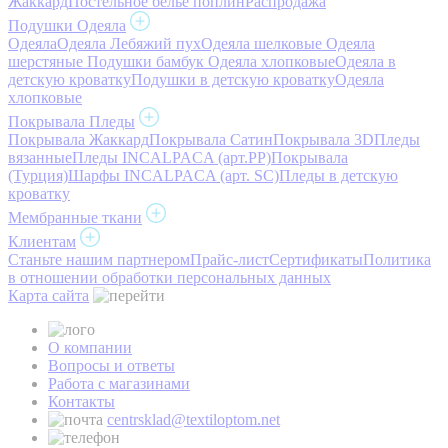
Жаккард
Постельное белье поплин
Распродажа
Подушки Одеяла
Одеяла
Одеяла Лебяжий пух
Одеяла шелковые
Одеяла
шерстяные
Подушки бамбук
Одеяла хлопковые
Одеяла в
детскую кроватку
Подушки в детскую кроватку
Одеяла
хлопковые
Покрывала Пледы
Покрывала Жаккард
Покрывала Сатин
Покрывала 3D
Пледы
вязанные
Пледы INCALPACA (арт.PP)
Покрывала
(Турция)
Шарфы INCALPACA (арт. SC)
Пледы в детскую
кроватку
Мембранные ткани
Клиентам
Станьте нашим партнером
Прайс-лист
Сертификаты
Политика
в отношении обработки персональных данных
Карта сайта
О компании
Вопросы и ответы
Работа с магазинами
Контакты
centrsklad@textiloptom.net