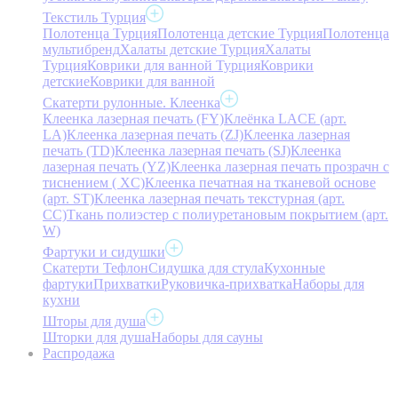
Текстиль Турция
Полотенца Турция
Полотенца детские Турция
Полотенца
мультибренд
Халаты детские Турция
Халаты
Турция
Коврики для ванной Турция
Коврики
детские
Коврики для ванной
Скатерти рулонные. Клеенка
Клеенка лазерная печать (FY)
Клеёнка LACE (арт.
LA)
Клеенка лазерная печать (ZJ)
Клеенка лазерная
печать (TD)
Клеенка лазерная печать (SJ)
Клеенка
лазерная печать (YZ)
Клеенка лазерная печать прозрачн с
тиснением ( XC)
Клеенка печатная на тканевой основе
(арт. ST)
Клеенка лазерная печать текстурная (арт.
CC)
Ткань полиэстер с полиуретановым покрытием (арт.
W)
Фартуки и сидушки
Скатерти Тефлон
Сидушка для стула
Кухонные
фартуки
Прихватки
Руковичка-прихватка
Наборы для
кухни
Шторы для душа
Шторки для душа
Наборы для сауны
Распродажа