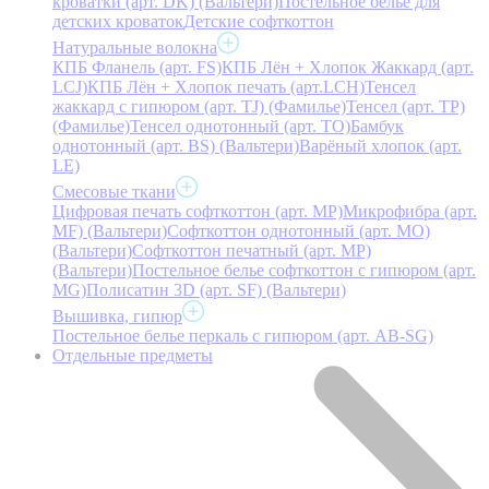
кроватки (арт. DK) (Вальтери)
Постельное белье для
детских кроваток
Детские софткоттон
Натуральные волокна
КПБ Фланель (арт. FS)
КПБ Лён + Хлопок Жаккард (арт.
LCJ)
КПБ Лён + Хлопок печать (арт.LCH)
Тенсел
жаккард с гипюром (арт. TJ) (Фамилье)
Тенсел (арт. ТР)
(Фамилье)
Тенсел однотонный (арт. TO)
Бамбук
однотонный (арт. BS) (Вальтери)
Варёный хлопок (арт.
LE)
Смесовые ткани
Цифровая печать софткоттон (арт. MP)
Микрофибра (арт.
MF) (Вальтери)
Софткоттон однотонный (арт. MO)
(Вальтери)
Софткоттон печатный (арт. MР)
(Вальтери)
Постельное белье софткоттон с гипюром (арт.
MG)
Полисатин 3D (арт. SF) (Вальтери)
Вышивка, гипюр
Постельное белье перкаль с гипюром (арт. AB-SG)
Отдельные предметы