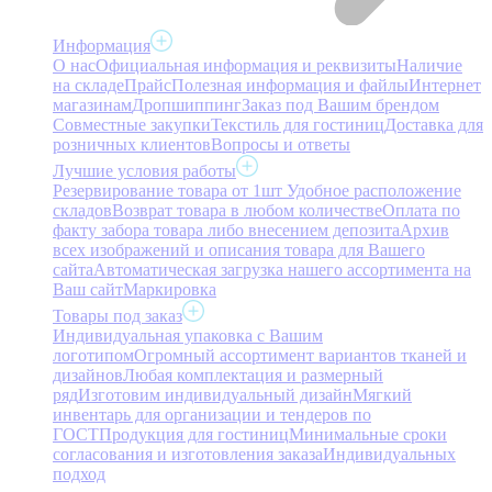
Информация
О нас
Официальная информация и реквизиты
Наличие
на складе
Прайс
Полезная информация и файлы
Интернет
магазинам
Дропшиппинг
Заказ под Вашим брендом
Совместные закупки
Текстиль для гостиниц
Доставка для
розничных клиентов
Вопросы и ответы
Лучшие условия работы
Резервирование товара от 1шт
Удобное расположение
складов
Возврат товара в любом количестве
Оплата по
факту забора товара либо внесением депозита
Архив
всех изображений и описания товара для Вашего
сайта
Автоматическая загрузка нашего ассортимента на
Ваш сайт
Маркировка
Товары под заказ
Индивидуальная упаковка с Вашим
логотипом
Огромный ассортимент вариантов тканей и
дизайнов
Любая комплектация и размерный
ряд
Изготовим индивидуальный дизайн
Мягкий
инвентарь для организации и тендеров по
ГОСТ
Продукция для гостиниц
Минимальные сроки
согласования и изготовления заказа
Индивидуальных
подход