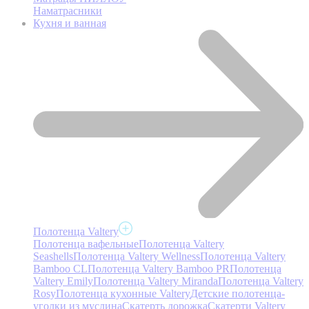
Наматрасники
Кухня и ванная
Полотенца Valtery
Полотенца вафельные
Полотенца Valtery
Seashells
Полотенца Valtery Wellness
Полотенца Valtery
Bamboo CL
Полотенца Valtery Bamboo PR
Полотенца
Valtery Emily
Полотенца Valtery Miranda
Полотенца Valtery
Rosy
Полотенца кухонные Valtery
Детские полотенца-
уголки из муслина
Скатерть дорожка
Скатерти Valtery