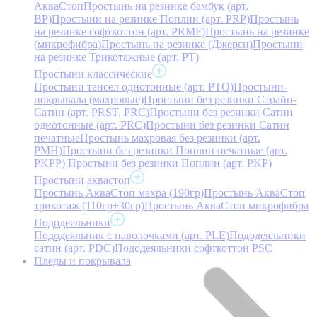
АкваСтоп
Простынь на резинке бамбук (арт.
BP)
Простыни на резинке Поплин (арт. PRP)
Простынь
на резинке софткоттон (арт. PRMF)
Простынь на резинке
(микрофибра)
Простынь на резинке (Джерси)
Простыни
на резинке Трикотажные (арт. РТ)
Простыни классические
Простыни тенсел однотонные (арт. PTO)
Простыни-
покрывала (махровые)
Простыни без резинки Страйп-
Сатин (арт. PRST, PRC)
Простыни без резинки Сатин
однотонные (арт. PRC)
Простыни без резинки Сатин
печатные
Простынь махровая без резинки (арт.
PMH)
Простыни без резинки Поплин печатные (арт.
PKPP)
Простыни без резинки Поплин (арт. PKP)
Простыни аквастоп
Простынь АкваСтоп махра (190гр)
Простынь АкваСтоп
трикотаж (110гр+30гр)
Простынь АкваСтоп микрофибра
Пододеяльники
Пододеяльник с наволочками (арт. PLE)
Пододеяльники
сатин (арт. PDC)
Пододеяльники софткоттон PSC
Пледы и покрывала