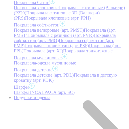
Покрывала Сатин
Покрывала хлопковые
Покрывала сатиновые (Вальтери)
(P220)
Покрывала сатиновые 3D (Вальтери)
(PRS)
Покрывала хлопковые (арт. PPH)
Покрывала софткоттон
Покрывала велюровые (арт. PMST)
Покрывала (арт.
PMST)
Покрывала с резинкой (арт. PVR)
Покрывала
софткоттон (арт. PMO)
Покрывала софткоттон (арт.
PMP)
Покрывала полисатин (арт. PSF)
Покрывала (арт.
PPL)
Покрывала (арт. XJ)
Покрывала трикотажные
Покрывала муслиновые
Покрывала-одеяла муслиновые
Покрывала детские
Покрывала детские (арт. PDL)
Покрывала в детскую
кроватку (арт. PDK)
Шарфы
Шарфы INCALPACA (арт. SC)
Подушки и одеяла