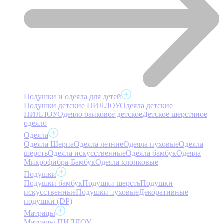
Подушки и одеяла для детей
Подушки детские ПИЛЛОУ
Одеяла детские
ПИЛЛОУ
Одеяло байковое детское
Детское шерстяное
одеяло
Одеяла
Одеяла Шерпа
Одеяла летние
Одеяла пуховые
Одеяла
шерсть
Одеяла искусственные
Одеяла бамбук
Одеяла
Микрофибра-Бамбук
Одеяла хлопковые
Подушки
Подушки бамбук
Подушки шерсть
Подушки
искусственные
Подушки пуховые
Декоративные
подушки (DP)
Матрацы
Матрацы ПИЛЛОУ