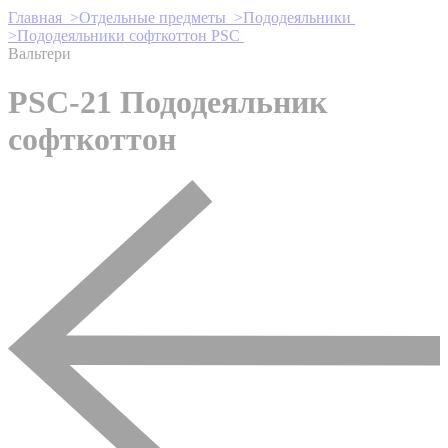
Главная >
Отдельные предметы >
Пододеяльники
>
Пододеяльники софткоттон PSC
Вальтери
PSC-21 Пододеяльник
софткоттон