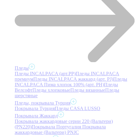
Пледы
Пледы INCALPACA (арт.PP)
Пледы INCALPACA
премиум
Пледы INCALPACA жаккард (арт. PJ)
Пледы
INCALPACA Пима хлопок 100% (арт. PH)
Пледы
Велсофт
Пледы хлопковые
Пледы вязанные
Пледы
шерстяные
Пледы, покрывала Турция
Покрывала Турция
Пледы CASA LUSSO
Покрывала Жаккард
Покрывала жаккардовые серии 220 (Вальтери)
(PN220)
Покрывала Португалия
Покрывала
жаккардовые (Вальтери) PNJC