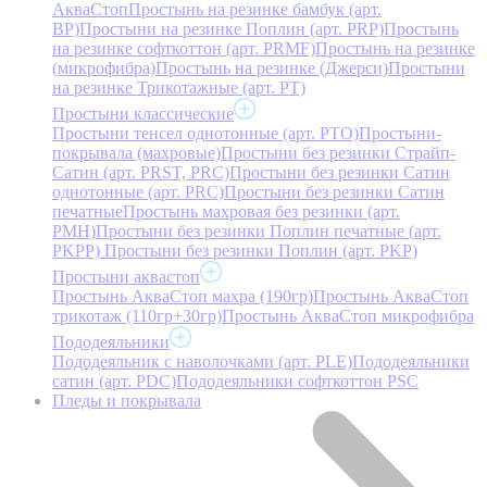
АкваСтоп
Простынь на резинке бамбук (арт.
BP)
Простыни на резинке Поплин (арт. PRP)
Простынь
на резинке софткоттон (арт. PRMF)
Простынь на резинке
(микрофибра)
Простынь на резинке (Джерси)
Простыни
на резинке Трикотажные (арт. РТ)
Простыни классические
Простыни тенсел однотонные (арт. PTO)
Простыни-
покрывала (махровые)
Простыни без резинки Страйп-
Сатин (арт. PRST, PRC)
Простыни без резинки Сатин
однотонные (арт. PRC)
Простыни без резинки Сатин
печатные
Простынь махровая без резинки (арт.
PMH)
Простыни без резинки Поплин печатные (арт.
PKPP)
Простыни без резинки Поплин (арт. PKP)
Простыни аквастоп
Простынь АкваСтоп махра (190гр)
Простынь АкваСтоп
трикотаж (110гр+30гр)
Простынь АкваСтоп микрофибра
Пододеяльники
Пододеяльник с наволочками (арт. PLE)
Пододеяльники
сатин (арт. PDC)
Пододеяльники софткоттон PSC
Пледы и покрывала