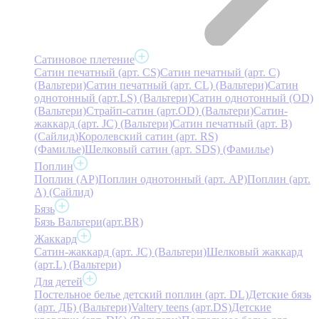
Сатиновое плетение
Сатин печатный (арт. СS)
Сатин печатный (арт. С)
(Вальтери)
Сатин печатный (арт. СL) (Вальтери)
Сатин
однотонный (арт.LS) (Вальтери)
Сатин однотонный (OD)
(Вальтери)
Страйп-сатин (арт.OD) (Вальтери)
Сатин-
жаккард (арт. JC) (Вальтери)
Сатин печатный (арт. В)
(Сайлид)
Королевский сатин (арт. RS)
(Фамилье)
Шелковый сатин (арт. SDS) (Фамилье)
Поплин
Поплин (AP)
Поплин однотонный (арт. AP)
Поплин (арт.
А) (Сайлид)
Бязь
Бязь Вальтери(арт.BR)
Жаккард
Сатин-жаккард (арт. JC) (Вальтери)
Шелковый жаккард
(арт.L) (Вальтери)
Для детей
Постельное белье детский поплин (арт. DL)
Детские бязь
(арт. ДБ) (Вальтери)
Valtery teens (арт.DS)
Детские