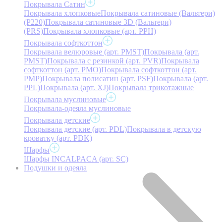
Покрывала Сатин
Покрывала хлопковые
Покрывала сатиновые (Вальтери)
(P220)
Покрывала сатиновые 3D (Вальтери)
(PRS)
Покрывала хлопковые (арт. PPH)
Покрывала софткоттон
Покрывала велюровые (арт. PMST)
Покрывала (арт.
PMST)
Покрывала с резинкой (арт. PVR)
Покрывала
софткоттон (арт. PMO)
Покрывала софткоттон (арт.
PMP)
Покрывала полисатин (арт. PSF)
Покрывала (арт.
PPL)
Покрывала (арт. XJ)
Покрывала трикотажные
Покрывала муслиновые
Покрывала-одеяла муслиновые
Покрывала детские
Покрывала детские (арт. PDL)
Покрывала в детскую
кроватку (арт. PDK)
Шарфы
Шарфы INCALPACA (арт. SC)
Подушки и одеяла