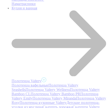
Наматрасники
Кухня и ванная
Полотенца Valtery
Полотенца вафельные
Полотенца Valtery
Seashells
Полотенца Valtery Wellness
Полотенца Valtery
Bamboo CL
Полотенца Valtery Bamboo PR
Полотенца
Valtery Emily
Полотенца Valtery Miranda
Полотенца Valtery
Rosy
Полотенца кухонные Valtery
Детские полотенца-
уголки из муслина
Скатерть дорожка
Скатерти Valtery