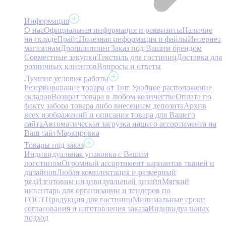
Информация
О нас
Официальная информация и реквизиты
Наличие
на складе
Прайс
Полезная информация и файлы
Интернет
магазинам
Дропшиппинг
Заказ под Вашим брендом
Совместные закупки
Текстиль для гостиниц
Доставка для
розничных клиентов
Вопросы и ответы
Лучшие условия работы
Резервирование товара от 1шт
Удобное расположение
складов
Возврат товара в любом количестве
Оплата по
факту забора товара либо внесением депозита
Архив
всех изображений и описания товара для Вашего
сайта
Автоматическая загрузка нашего ассортимента на
Ваш сайт
Маркировка
Товары под заказ
Индивидуальная упаковка с Вашим
логотипом
Огромный ассортимент вариантов тканей и
дизайнов
Любая комплектация и размерный
ряд
Изготовим индивидуальный дизайн
Мягкий
инвентарь для организации и тендеров по
ГОСТ
Продукция для гостиниц
Минимальные сроки
согласования и изготовления заказа
Индивидуальных
подход