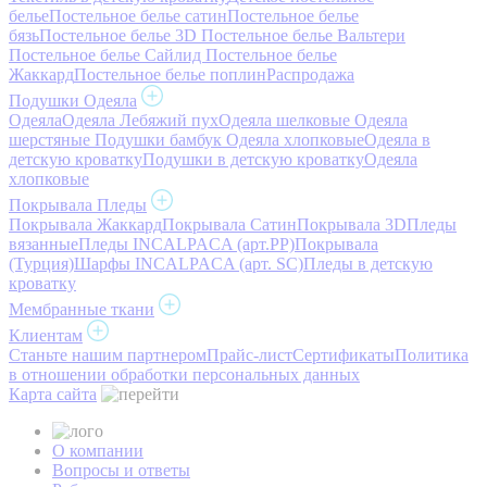
белье
Постельное белье сатин
Постельное белье
бязь
Постельное белье 3D
Постельное белье Вальтери
Постельное белье Сайлид
Постельное белье
Жаккард
Постельное белье поплин
Распродажа
Подушки Одеяла
Одеяла
Одеяла Лебяжий пух
Одеяла шелковые
Одеяла
шерстяные
Подушки бамбук
Одеяла хлопковые
Одеяла в
детскую кроватку
Подушки в детскую кроватку
Одеяла
хлопковые
Покрывала Пледы
Покрывала Жаккард
Покрывала Сатин
Покрывала 3D
Пледы
вязанные
Пледы INCALPACA (арт.PP)
Покрывала
(Турция)
Шарфы INCALPACA (арт. SC)
Пледы в детскую
кроватку
Мембранные ткани
Клиентам
Станьте нашим партнером
Прайс-лист
Сертификаты
Политика
в отношении обработки персональных данных
Карта сайта
О компании
Вопросы и ответы