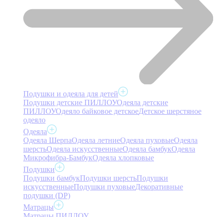
Подушки и одеяла для детей
Подушки детские ПИЛЛОУ
Одеяла детские
ПИЛЛОУ
Одеяло байковое детское
Детское шерстяное
одеяло
Одеяла
Одеяла Шерпа
Одеяла летние
Одеяла пуховые
Одеяла
шерсть
Одеяла искусственные
Одеяла бамбук
Одеяла
Микрофибра-Бамбук
Одеяла хлопковые
Подушки
Подушки бамбук
Подушки шерсть
Подушки
искусственные
Подушки пуховые
Декоративные
подушки (DP)
Матрацы
Матрацы ПИЛЛОУ