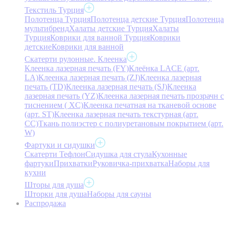
Текстиль Турция
Полотенца Турция
Полотенца детские Турция
Полотенца
мультибренд
Халаты детские Турция
Халаты
Турция
Коврики для ванной Турция
Коврики
детские
Коврики для ванной
Скатерти рулонные. Клеенка
Клеенка лазерная печать (FY)
Клеёнка LACE (арт.
LA)
Клеенка лазерная печать (ZJ)
Клеенка лазерная
печать (TD)
Клеенка лазерная печать (SJ)
Клеенка
лазерная печать (YZ)
Клеенка лазерная печать прозрачн с
тиснением ( XC)
Клеенка печатная на тканевой основе
(арт. ST)
Клеенка лазерная печать текстурная (арт.
CC)
Ткань полиэстер с полиуретановым покрытием (арт.
W)
Фартуки и сидушки
Скатерти Тефлон
Сидушка для стула
Кухонные
фартуки
Прихватки
Руковичка-прихватка
Наборы для
кухни
Шторы для душа
Шторки для душа
Наборы для сауны
Распродажа