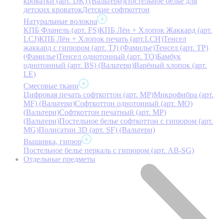
кроватки (арт. DK) (Вальтери)
Постельное белье для
детских кроваток
Детские софткоттон
Натуральные волокна
КПБ Фланель (арт. FS)
КПБ Лён + Хлопок Жаккард (арт.
LCJ)
КПБ Лён + Хлопок печать (арт.LCH)
Тенсел
жаккард с гипюром (арт. TJ) (Фамилье)
Тенсел (арт. ТР)
(Фамилье)
Тенсел однотонный (арт. TO)
Бамбук
однотонный (арт. BS) (Вальтери)
Варёный хлопок (арт.
LE)
Смесовые ткани
Цифровая печать софткоттон (арт. MP)
Микрофибра (арт.
MF) (Вальтери)
Софткоттон однотонный (арт. MO)
(Вальтери)
Софткоттон печатный (арт. MР)
(Вальтери)
Постельное белье софткоттон с гипюром (арт.
MG)
Полисатин 3D (арт. SF) (Вальтери)
Вышивка, гипюр
Постельное белье перкаль с гипюром (арт. AB-SG)
Отдельные предметы