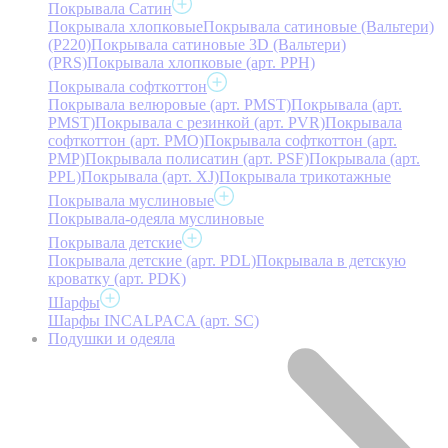
Покрывала Сатин
Покрывала хлопковые
Покрывала сатиновые (Вальтери)
(P220)
Покрывала сатиновые 3D (Вальтери)
(PRS)
Покрывала хлопковые (арт. PPH)
Покрывала софткоттон
Покрывала велюровые (арт. PMST)
Покрывала (арт.
PMST)
Покрывала с резинкой (арт. PVR)
Покрывала
софткоттон (арт. PMO)
Покрывала софткоттон (арт.
PMP)
Покрывала полисатин (арт. PSF)
Покрывала (арт.
PPL)
Покрывала (арт. XJ)
Покрывала трикотажные
Покрывала муслиновые
Покрывала-одеяла муслиновые
Покрывала детские
Покрывала детские (арт. PDL)
Покрывала в детскую
кроватку (арт. PDK)
Шарфы
Шарфы INCALPACA (арт. SC)
Подушки и одеяла