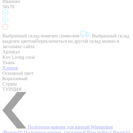
Иваново
50х70
Выбранный склад помечен символом
.
Выбранный склад
выделен цветом
Переключиться на другой склад можно в
заголовке сайта
Артикул
Kov Living coral
Ткань
Хлопок
Основной цвет
Коралловый
Страна
ТУРЦИЯ
Полотенце-коврик для ванной Winetasting
(Винный)
Полотенце-коврик для ванной Blue indigo ( Индиго)