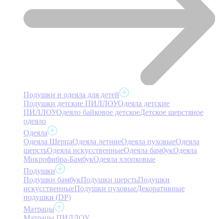
Подушки и одеяла для детей
Подушки детские ПИЛЛОУ
Одеяла детские
ПИЛЛОУ
Одеяло байковое детское
Детское шерстяное
одеяло
Одеяла
Одеяла Шерпа
Одеяла летние
Одеяла пуховые
Одеяла
шерсть
Одеяла искусственные
Одеяла бамбук
Одеяла
Микрофибра-Бамбук
Одеяла хлопковые
Подушки
Подушки бамбук
Подушки шерсть
Подушки
искусственные
Подушки пуховые
Декоративные
подушки (DP)
Матрацы
Матрацы ПИЛЛОУ