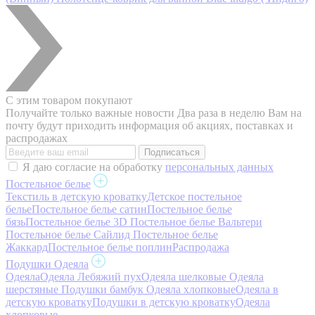
С этим товаром покупают
Получайте только важные новости
Два раза в неделю Вам на
почту будут приходить информация об акциях, поставках и
распродажах
Я даю согласие на обработку
персональных данных
Постельное белье
Текстиль в детскую кроватку
Детское постельное
белье
Постельное белье сатин
Постельное белье
бязь
Постельное белье 3D
Постельное белье Вальтери
Постельное белье Сайлид
Постельное белье
Жаккард
Постельное белье поплин
Распродажа
Подушки Одеяла
Одеяла
Одеяла Лебяжий пух
Одеяла шелковые
Одеяла
шерстяные
Подушки бамбук
Одеяла хлопковые
Одеяла в
детскую кроватку
Подушки в детскую кроватку
Одеяла
хлопковые