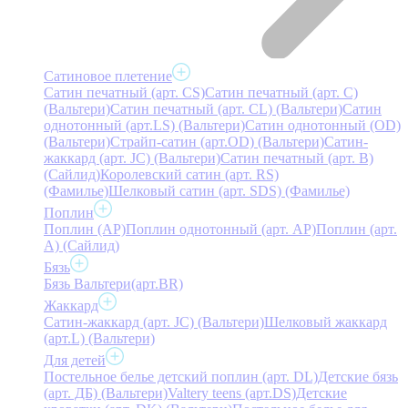
Сатиновое плетение
Сатин печатный (арт. СS)
Сатин печатный (арт. С)
(Вальтери)
Сатин печатный (арт. СL) (Вальтери)
Сатин
однотонный (арт.LS) (Вальтери)
Сатин однотонный (OD)
(Вальтери)
Страйп-сатин (арт.OD) (Вальтери)
Сатин-
жаккард (арт. JC) (Вальтери)
Сатин печатный (арт. В)
(Сайлид)
Королевский сатин (арт. RS)
(Фамилье)
Шелковый сатин (арт. SDS) (Фамилье)
Поплин
Поплин (AP)
Поплин однотонный (арт. AP)
Поплин (арт.
А) (Сайлид)
Бязь
Бязь Вальтери(арт.BR)
Жаккард
Сатин-жаккард (арт. JC) (Вальтери)
Шелковый жаккард
(арт.L) (Вальтери)
Для детей
Постельное белье детский поплин (арт. DL)
Детские бязь
(арт. ДБ) (Вальтери)
Valtery teens (арт.DS)
Детские