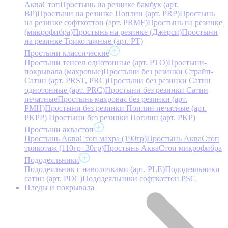
АкваСтоп
Простынь на резинке бамбук (арт.
BP)
Простыни на резинке Поплин (арт. PRP)
Простынь
на резинке софткоттон (арт. PRMF)
Простынь на резинке
(микрофибра)
Простынь на резинке (Джерси)
Простыни
на резинке Трикотажные (арт. РТ)
Простыни классические
Простыни тенсел однотонные (арт. PTO)
Простыни-
покрывала (махровые)
Простыни без резинки Страйп-
Сатин (арт. PRST, PRC)
Простыни без резинки Сатин
однотонные (арт. PRC)
Простыни без резинки Сатин
печатные
Простынь махровая без резинки (арт.
PMH)
Простыни без резинки Поплин печатные (арт.
PKPP)
Простыни без резинки Поплин (арт. PKP)
Простыни аквастоп
Простынь АкваСтоп махра (190гр)
Простынь АкваСтоп
трикотаж (110гр+30гр)
Простынь АкваСтоп микрофибра
Пододеяльники
Пододеяльник с наволочками (арт. PLE)
Пододеяльники
сатин (арт. PDC)
Пододеяльники софткоттон PSC
Пледы и покрывала