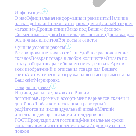
Информация
О нас
Официальная информация и реквизиты
Наличие
на складе
Прайс
Полезная информация и файлы
Интернет
магазинам
Дропшиппинг
Заказ под Вашим брендом
Совместные закупки
Текстиль для гостиниц
Доставка для
розничных клиентов
Вопросы и ответы
Лучшие условия работы
Резервирование товара от 1шт
Удобное расположение
складов
Возврат товара в любом количестве
Оплата по
факту забора товара либо внесением депозита
Архив
всех изображений и описания товара для Вашего
сайта
Автоматическая загрузка нашего ассортимента на
Ваш сайт
Маркировка
Товары под заказ
Индивидуальная упаковка с Вашим
логотипом
Огромный ассортимент вариантов тканей и
дизайнов
Любая комплектация и размерный
ряд
Изготовим индивидуальный дизайн
Мягкий
инвентарь для организации и тендеров по
ГОСТ
Продукция для гостиниц
Минимальные сроки
согласования и изготовления заказа
Индивидуальных
подход