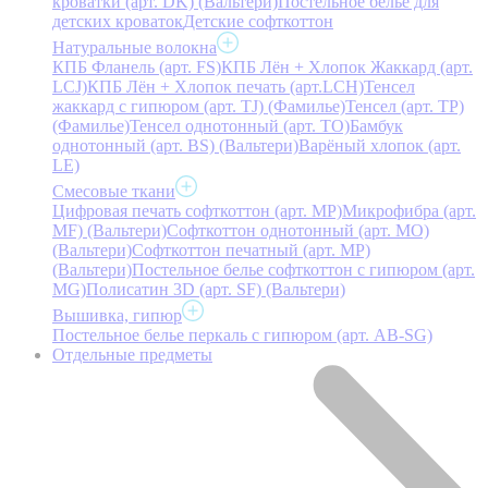
кроватки (арт. DK) (Вальтери)
Постельное белье для
детских кроваток
Детские софткоттон
Натуральные волокна
КПБ Фланель (арт. FS)
КПБ Лён + Хлопок Жаккард (арт.
LCJ)
КПБ Лён + Хлопок печать (арт.LCH)
Тенсел
жаккард с гипюром (арт. TJ) (Фамилье)
Тенсел (арт. ТР)
(Фамилье)
Тенсел однотонный (арт. TO)
Бамбук
однотонный (арт. BS) (Вальтери)
Варёный хлопок (арт.
LE)
Смесовые ткани
Цифровая печать софткоттон (арт. MP)
Микрофибра (арт.
MF) (Вальтери)
Софткоттон однотонный (арт. MO)
(Вальтери)
Софткоттон печатный (арт. MР)
(Вальтери)
Постельное белье софткоттон с гипюром (арт.
MG)
Полисатин 3D (арт. SF) (Вальтери)
Вышивка, гипюр
Постельное белье перкаль с гипюром (арт. AB-SG)
Отдельные предметы