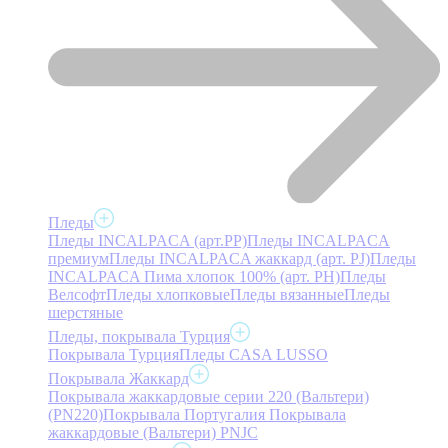
Пледы
Пледы INCALPACA (арт.PP)
Пледы INCALPACA
премиум
Пледы INCALPACA жаккард (арт. PJ)
Пледы
INCALPACA Пима хлопок 100% (арт. PH)
Пледы
Велсофт
Пледы хлопковые
Пледы вязанные
Пледы
шерстяные
Пледы, покрывала Турция
Покрывала Турция
Пледы CASA LUSSO
Покрывала Жаккард
Покрывала жаккардовые серии 220 (Вальтери)
(PN220)
Покрывала Португалия
Покрывала
жаккардовые (Вальтери) PNJC