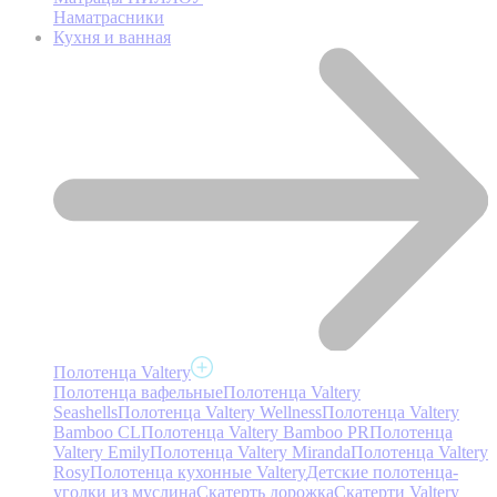
Наматрасники
Кухня и ванная
Полотенца Valtery
Полотенца вафельные
Полотенца Valtery
Seashells
Полотенца Valtery Wellness
Полотенца Valtery
Bamboo CL
Полотенца Valtery Bamboo PR
Полотенца
Valtery Emily
Полотенца Valtery Miranda
Полотенца Valtery
Rosy
Полотенца кухонные Valtery
Детские полотенца-
уголки из муслина
Скатерть дорожка
Скатерти Valtery