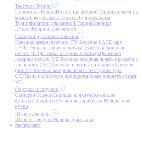
Текстиль Турция
Полотенца Турция
Полотенца детские Турция
Полотенца
мультибренд
Халаты детские Турция
Халаты
Турция
Коврики для ванной Турция
Коврики
детские
Коврики для ванной
Скатерти рулонные. Клеенка
Клеенка лазерная печать (FY)
Клеёнка LACE (арт.
LA)
Клеенка лазерная печать (ZJ)
Клеенка лазерная
печать (TD)
Клеенка лазерная печать (SJ)
Клеенка
лазерная печать (YZ)
Клеенка лазерная печать прозрачн с
тиснением ( XC)
Клеенка печатная на тканевой основе
(арт. ST)
Клеенка лазерная печать текстурная (арт.
CC)
Ткань полиэстер с полиуретановым покрытием (арт.
W)
Фартуки и сидушки
Скатерти Тефлон
Сидушка для стула
Кухонные
фартуки
Прихватки
Руковичка-прихватка
Наборы для
кухни
Шторы для душа
Шторки для душа
Наборы для сауны
Распродажа