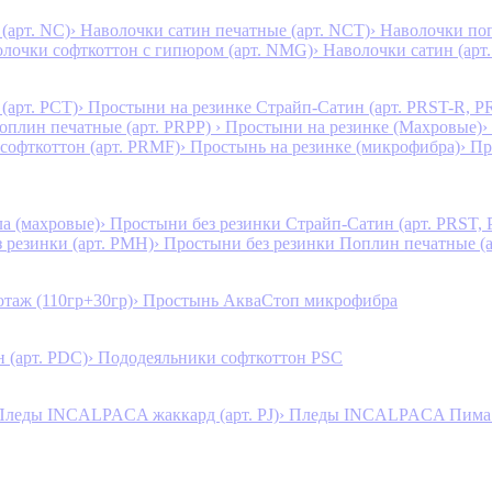
(арт. NC)
› Наволочки сатин печатные (арт. NCT)
› Наволочки поп
олочки софткоттон с гипюром (арт. NMG)
› Наволочки сатин (арт.
(арт. PCT)
› Простыни на резинке Страйп-Сатин (арт. PRST-R, P
Поплин печатные (арт. PRPP)
› Простыни на резинке (Махровые)
›
 софткоттон (арт. PRMF)
› Простынь на резинке (микрофибра)
› П
а (махровые)
› Простыни без резинки Страйп-Сатин (арт. PRST,
з резинки (арт. PMH)
› Простыни без резинки Поплин печатные (
таж (110гр+30гр)
› Простынь АкваСтоп микрофибра
 (арт. PDC)
› Пододеяльники софткоттон PSC
Пледы INCALPACA жаккард (арт. PJ)
› Пледы INCALPACA Пима х