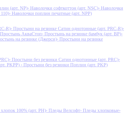
лин (арт. NP)
› Наволочки софткоттон (арт. NSC)
› Наволочки
 110)
› Наволочки поплин печатные (арт. NPP)
RC-R)
› Простыни на резинке Сатин однотонные (арт. PRC-R)
›
 Простынь АкваСтоп
› Простынь на резинке бамбук (арт. BP)
›
ростынь на резинке (Джерси)
› Простыни на резинке
 PRC)
› Простыни без резинки Сатин однотонные (арт. PRC)
›
арт. PKPP)
› Простыни без резинки Поплин (арт. PKP)
лопок 100% (арт. PH)
› Пледы Велсофт
› Пледы хлопковые
›