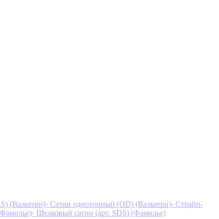
S) (Вальтери)
› Сатин однотонный (OD) (Вальтери)
› Страйп-
 (Фамилье)
› Шелковый сатин (арт. SDS) (Фамилье)