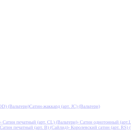
D) (Вальтери)
Сатин-жаккард (арт. JC) (Вальтери)
› Сатин печатный (арт. СL) (Вальтери)
› Сатин однотонный (арт.L
 Сатин печатный (арт. В) (Сайлид)
› Королевский сатин (арт. RS)