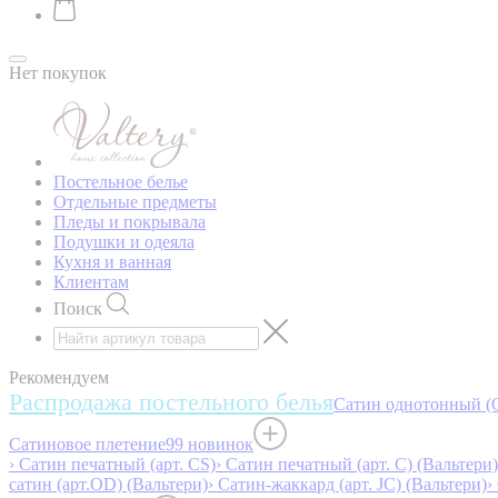
Нет покупок
Постельное белье
Отдельные предметы
Пледы и покрывала
Подушки и одеяла
Кухня и ванная
Клиентам
Поиск
Рекомендуем
Распродажа постельного белья
Сатин однотонный (O
Сатиновое плетение
99 новинок
› Сатин печатный (арт. СS)
› Сатин печатный (арт. С) (Вальтери)
сатин (арт.OD) (Вальтери)
› Сатин-жаккард (арт. JC) (Вальтери)
›