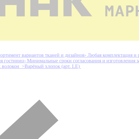
ортимент вариантов тканей и дизайнов
› Любая комплектация и 
ля гостиниц
› Минимальные сроки согласования и изготовления з
х волокон >
Варёный хлопок (арт. LE)