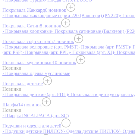
Покрывала Жаккард
6 новинок
› Покрывала жаккардовые серии 220 (Вальтери) (PN220)
› Покр
Покрывала Сатин
8 новинок
› Покрывала хлопковые
› Покрывала сатиновые (Вальтери) (P22
Покрывала софткоттон
57 новинок
› Покрывала велюровые (арт. PMST)
› Покрывала (арт. PMST)
› 
(арт. PSF)
› Покрывала (арт. PPL)
› Покрывала (арт. XJ)
› Покрыв
Покрывала муслиновые
10 новинок
Новинки
› Покрывала-одеяла муслиновые
Покрывала детские
Новинки
› Покрывала детские (арт. PDL)
› Покрывала в детскую кроватку
Шарфы
14 новинок
Новинки
› Шарфы INCALPACA (арт. SC)
Подушки и одеяла для детей
› Подушки детские ПИЛЛОУ
› Одеяла детские ПИЛЛОУ
› Одея