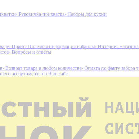
ихватки
› Руковичка-прихватка
› Наборы для кухни
ладе
› Прайс
› Полезная информация и файлы
› Интернет магазин
нтов
› Вопросы и ответы
ов
› Возврат товара в любом количестве
› Оплата по факту забора 
ашего ассортимента на Ваш сайт