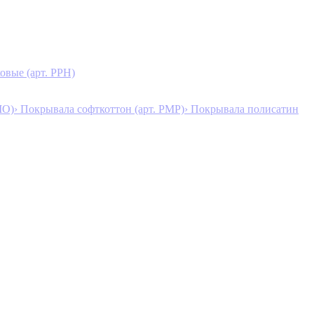
овые (арт. PPH)
MO)
› Покрывала софткоттон (арт. PMP)
› Покрывала полисатин