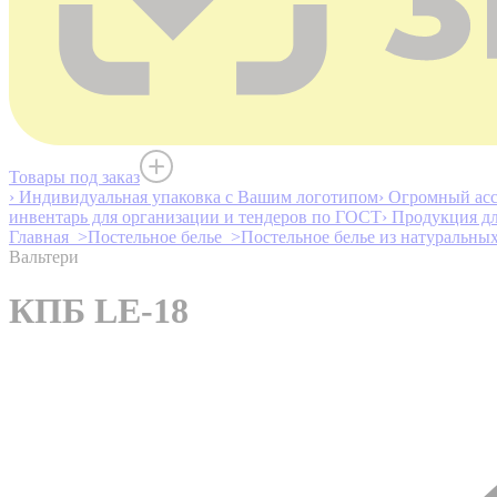
Товары под заказ
› Индивидуальная упаковка с Вашим логотипом
› Огромный асс
инвентарь для организации и тендеров по ГОСТ
› Продукция д
Главная >
Постельное белье >
Постельное белье из натуральны
Вальтери
КПБ LE-18