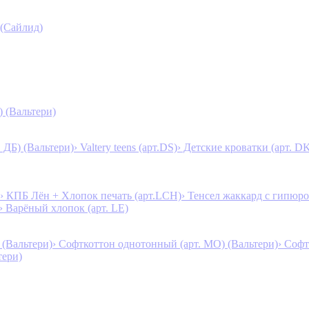
 (Сайлид)
) (Вальтери)
. ДБ) (Вальтери)
› Valtery teens (арт.DS)
› Детские кроватки (арт. D
› КПБ Лён + Хлопок печать (арт.LCH)
› Тенсел жаккард с гипюро
› Варёный хлопок (арт. LE)
 (Вальтери)
› Софткоттон однотонный (арт. MO) (Вальтери)
› Софт
тери)