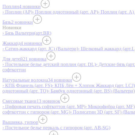
Поплин
4 новинки
› Поплин (AP)
› Поплин однотонный (арт. AP)
› Поплин (арт. А)
Бязь
2 новинки
Новинки
› Бязь Вальтери(арт.BR)
Жаккард
4 новинки
› Сатин-жаккард (арт. JC) (Вальтери)
› Шелковый жаккард (арт.L
Для детей
21 новинка
› Постельное белье детский поплин (арт. DL)
› Детские бязь (арт
софткоттон
Натуральные волокна
34 новинки
› КПБ Фланель (арт. FS)
› КПБ Лён + Хлопок Жаккард (арт. LCJ)
однотонный (арт. TO)
› Бамбук однотонный (арт. BS) (Вальтери)
Смесовые ткани
13 новинок
› Цифровая печать софткоттон (арт. MP)
› Микрофибра (арт. MF)
софткоттон с гипюром (арт. MG)
› Полисатин 3D (арт. SF) (Валь
Вышивка, гипюр
› Постельное белье перкаль с гипюром (арт. AB-SG)