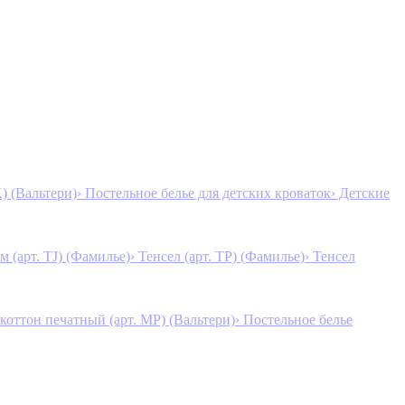
K) (Вальтери)
› Постельное белье для детских кроваток
› Детские
м (арт. TJ) (Фамилье)
› Тенсел (арт. ТР) (Фамилье)
› Тенсел
коттон печатный (арт. MР) (Вальтери)
› Постельное белье