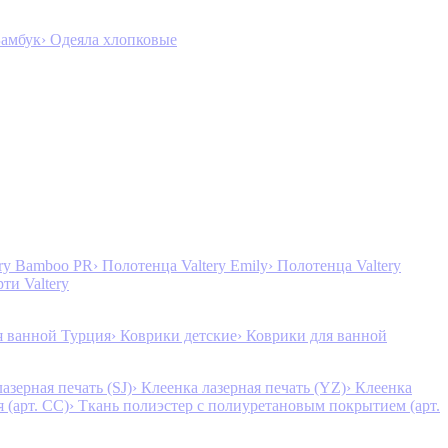
Бамбук
› Одеяла хлопковые
ery Bamboo PR
› Полотенца Valtery Emily
› Полотенца Valtery
рти Valtery
я ванной Турция
› Коврики детские
› Коврики для ванной
лазерная печать (SJ)
› Клеенка лазерная печать (YZ)
› Клеенка
 (арт. CC)
› Ткань полиэстер с полиуретановым покрытием (арт.