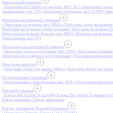
Наволочки
45 новинок
› Наволочки из страйп-сатина (арт. NST: NC)
› Наволочки сатин 
трикотажные (арт. NT)
› Наволочки стеганные (арт. STNP)
› Нав
Простыни на резинке
22 новинки
› Простынь на резинке (арт. PRLE)
› Простынь сатин на резинке 
Простыни на резинки Сатин печатные
› Простынь на резинке 
Простыни на резинке Поплин (арт. PRP)
› Простынь на резинке
Трикотажные (арт. РТ)
Простыни классические
30 новинок
› Простыни тенсел однотонные (арт. PTO)
› Простыни-покрывал
Простыни без резинки Сатин печатные
› Простынь махровая бе
Простыни аквастоп
› Простынь АкваСтоп махра (190гр)
› Простынь АкваСтоп трико
Пододеяльники
3 новинки
› Пододеяльник с наволочками (арт. PLE)
› Пододеяльники сатин
Пледы
58 новинок
› Пледы INCALPACA (арт.PP)
› Пледы INCALPACA премиум
› 
Пледы вязанные
› Пледы шерстяные
Пледы, покрывала Турция
16 новинок
› Покрывала Турция
› Пледы CASA LUSSO