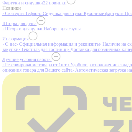
Фартуки и сидушки
22 новинки
Новинки
› Скатерти Тефлон
› Сидушка для стула
› Кухонные фартуки
› Пр
Шторы для душа
› Шторки для душа
› Наборы для сауны
Информация
› О нас
› Официальная информация и реквизиты
› Наличие на ск
закупки
› Текстиль для гостиниц
› Доставка для розничных клие
Лучшие условия работы
› Резервирование товара от 1шт
› Удобное расположение склад
описания товара для Вашего сайта
› Автоматическая загрузка н