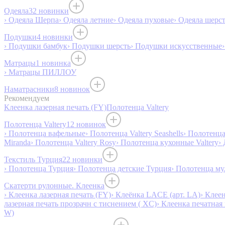
Одеяла
32 новинки
› Одеяла Шерпа
› Одеяла летние
› Одеяла пуховые
› Одеяла шерс
Подушки
4 новинки
› Подушки бамбук
› Подушки шерсть
› Подушки искусственные
Матрацы
1 новинка
› Матрацы ПИЛЛОУ
Наматрасники
8 новинок
Рекомендуем
Клеенка лазерная печать (FY)
Полотенца Valtery
Полотенца Valtery
12 новинок
› Полотенца вафельные
› Полотенца Valtery Seashells
› Полотенца 
Miranda
› Полотенца Valtery Rosy
› Полотенца кухонные Valtery
›
Текстиль Турция
22 новинки
› Полотенца Турция
› Полотенца детские Турция
› Полотенца му
Скатерти рулонные. Клеенка
› Клеенка лазерная печать (FY)
› Клеёнка LACE (арт. LA)
› Клеен
лазерная печать прозрачн с тиснением ( XC)
› Клеенка печатная 
W)