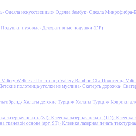
ть
› Одеяла искусственные
› Одеяла бамбук
› Одеяла Микрофибра-
› Подушки пуховые
› Декоративные подушки (DP)
Valtery Wellness
› Полотенца Valtery Bamboo CL
› Полотенца Valt
 Детские полотенца-уголки из муслина
› Скатерть дорожка
› Скате
льтибренд
› Халаты детские Турция
› Халаты Турция
› Коврики дл
ка лазерная печать (ZJ)
› Клеенка лазерная печать (TD)
› Клеенка 
на тканевой основе (арт. ST)
› Клеенка лазерная печать текстурная