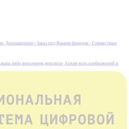
ам
› Дропшиппинг
› Заказ под Вашим брендом
› Совместные
товара либо внесением депозита
› Архив всех изображений и