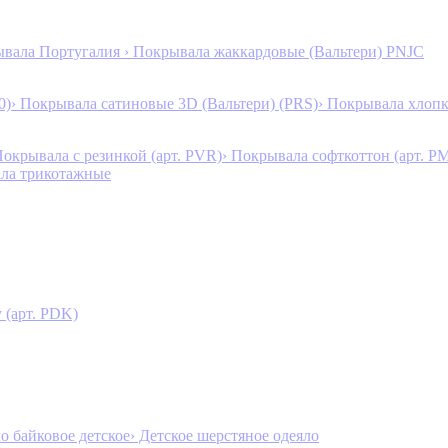
ывала Португалия
› Покрывала жаккардовые (Вальтери) PNJC
0)
› Покрывала сатиновые 3D (Вальтери) (PRS)
› Покрывала хлопк
Покрывала с резинкой (арт. PVR)
› Покрывала софткоттон (арт. P
ала трикотажные
 (арт. PDK)
ло байковое детское
› Детское шерстяное одеяло