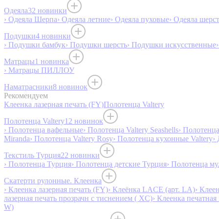
Одеяла
32 новинки
› Одеяла Шерпа
› Одеяла летние
› Одеяла пуховые
› Одеяла шерс
Подушки
4 новинки
› Подушки бамбук
› Подушки шерсть
› Подушки искусственные
Матрацы
1 новинка
› Матрацы ПИЛЛОУ
Наматрасники
8 новинок
Рекомендуем
Клеенка лазерная печать (FY)
Полотенца Valtery
Полотенца Valtery
12 новинок
› Полотенца вафельные
› Полотенца Valtery Seashells
› Полотенца 
Miranda
› Полотенца Valtery Rosy
› Полотенца кухонные Valtery
›
Текстиль Турция
22 новинки
› Полотенца Турция
› Полотенца детские Турция
› Полотенца му
Скатерти рулонные. Клеенка
› Клеенка лазерная печать (FY)
› Клеёнка LACE (арт. LA)
› Клеен
лазерная печать прозрачн с тиснением ( XC)
› Клеенка печатная 
W)