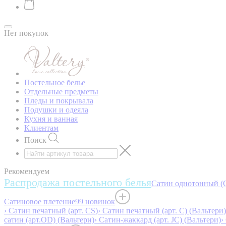
Нет покупок
Постельное белье
Отдельные предметы
Пледы и покрывала
Подушки и одеяла
Кухня и ванная
Клиентам
Поиск
Рекомендуем
Распродажа постельного белья
Сатин однотонный (O
Сатиновое плетение
99 новинок
› Сатин печатный (арт. СS)
› Сатин печатный (арт. С) (Вальтери)
сатин (арт.OD) (Вальтери)
› Сатин-жаккард (арт. JC) (Вальтери)
›