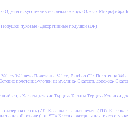
ть
› Одеяла искусственные
› Одеяла бамбук
› Одеяла Микрофибра-
› Подушки пуховые
› Декоративные подушки (DP)
Valtery Wellness
› Полотенца Valtery Bamboo CL
› Полотенца Valt
 Детские полотенца-уголки из муслина
› Скатерть дорожка
› Скате
льтибренд
› Халаты детские Турция
› Халаты Турция
› Коврики дл
ка лазерная печать (ZJ)
› Клеенка лазерная печать (TD)
› Клеенка 
на тканевой основе (арт. ST)
› Клеенка лазерная печать текстурная