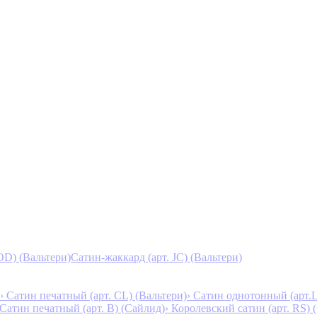
D) (Вальтери)
Сатин-жаккард (арт. JC) (Вальтери)
› Сатин печатный (арт. СL) (Вальтери)
› Сатин однотонный (арт.L
 Сатин печатный (арт. В) (Сайлид)
› Королевский сатин (арт. RS)