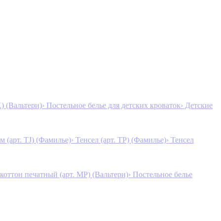
K) (Вальтери)
› Постельное белье для детских кроваток
› Детские
м (арт. TJ) (Фамилье)
› Тенсел (арт. ТР) (Фамилье)
› Тенсел
коттон печатный (арт. MР) (Вальтери)
› Постельное белье