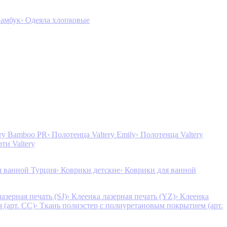
Бамбук
› Одеяла хлопковые
ery Bamboo PR
› Полотенца Valtery Emily
› Полотенца Valtery
рти Valtery
я ванной Турция
› Коврики детские
› Коврики для ванной
лазерная печать (SJ)
› Клеенка лазерная печать (YZ)
› Клеенка
 (арт. CC)
› Ткань полиэстер с полиуретановым покрытием (арт.