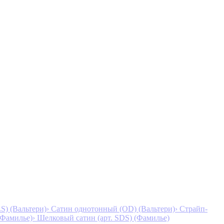
S) (Вальтери)
› Сатин однотонный (OD) (Вальтери)
› Страйп-
 (Фамилье)
› Шелковый сатин (арт. SDS) (Фамилье)