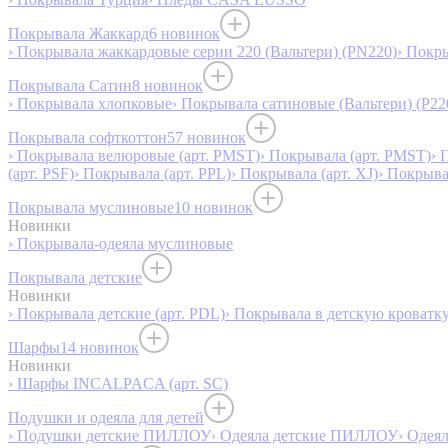
Покрывала Жаккард
6 новинок
› Покрывала жаккардовые серии 220 (Вальтери) (PN220)
› Покр
Покрывала Сатин
8 новинок
› Покрывала хлопковые
› Покрывала сатиновые (Вальтери) (P22
Покрывала софткоттон
57 новинок
› Покрывала велюровые (арт. PMST)
› Покрывала (арт. PMST)
› 
(арт. PSF)
› Покрывала (арт. PPL)
› Покрывала (арт. XJ)
› Покрыв
Покрывала муслиновые
10 новинок
Новинки
› Покрывала-одеяла муслиновые
Покрывала детские
Новинки
› Покрывала детские (арт. PDL)
› Покрывала в детскую кроватку
Шарфы
14 новинок
Новинки
› Шарфы INCALPACA (арт. SC)
Подушки и одеяла для детей
› Подушки детские ПИЛЛОУ
› Одеяла детские ПИЛЛОУ
› Одея