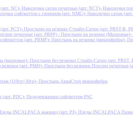
(арт. NC)
› Наволочки сатин печатные (арт. NCT)
› Наволочки поп
олочки софткоттон с гипюром (арт. NMG)
› Наволочки сатин (арт.
(арт. PCT)
› Простыни на резинке Страйп-Сатин (арт. PRST-R, P
Поплин печатные (арт. PRPP)
› Простыни на резинке (Махровые)
›
 софткоттон (арт. PRMF)
› Простынь на резинке (микрофибра)
› П
а (махровые)
› Простыни без резинки Страйп-Сатин (арт. PRST,
з резинки (арт. PMH)
› Простыни без резинки Поплин печатные (
таж (110гр+30гр)
› Простынь АкваСтоп микрофибра
 (арт. PDC)
› Пододеяльники софткоттон PSC
Пледы INCALPACA жаккард (арт. PJ)
› Пледы INCALPACA Пима х