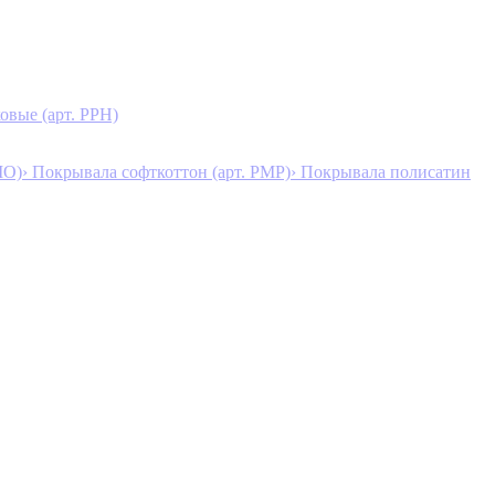
овые (арт. PPH)
MO)
› Покрывала софткоттон (арт. PMP)
› Покрывала полисатин