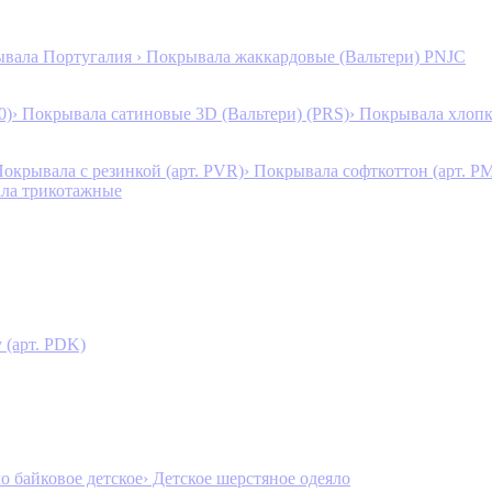
ывала Португалия
› Покрывала жаккардовые (Вальтери) PNJC
0)
› Покрывала сатиновые 3D (Вальтери) (PRS)
› Покрывала хлопк
Покрывала с резинкой (арт. PVR)
› Покрывала софткоттон (арт. P
ала трикотажные
 (арт. PDK)
ло байковое детское
› Детское шерстяное одеяло