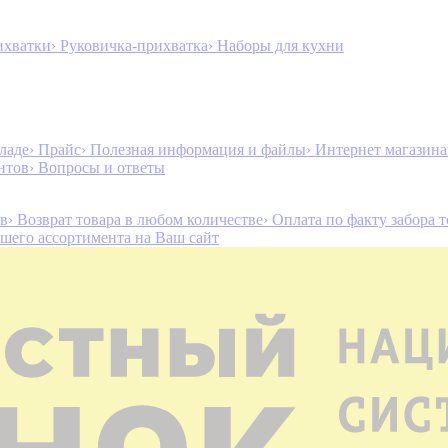
ихватки
› Руковичка-прихватка
› Наборы для кухни
ладе
› Прайс
› Полезная информация и файлы
› Интернет магазин
нтов
› Вопросы и ответы
ов
› Возврат товара в любом количестве
› Оплата по факту забора 
ашего ассортимента на Ваш сайт