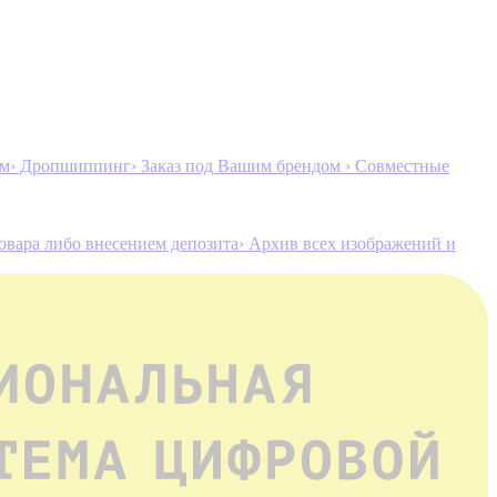
ам
› Дропшиппинг
› Заказ под Вашим брендом
› Совместные
товара либо внесением депозита
› Архив всех изображений и