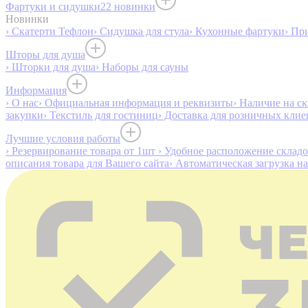
Фартуки и сидушки
22 новинки
Новинки
› Скатерти Тефлон
› Сидушка для стула
› Кухонные фартуки
› Пр
Шторы для душа
› Шторки для душа
› Наборы для сауны
Информация
› О нас
› Официальная информация и реквизиты
› Наличие на ск
закупки
› Текстиль для гостиниц
› Доставка для розничных клие
Лучшие условия работы
› Резервирование товара от 1шт
› Удобное расположение склад
описания товара для Вашего сайта
› Автоматическая загрузка н