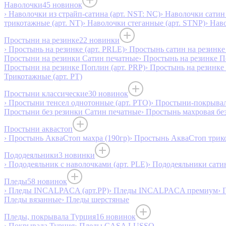
Наволочки
45 новинок
› Наволочки из страйп-сатина (арт. NST: NC)
› Наволочки сатин 
трикотажные (арт. NT)
› Наволочки стеганные (арт. STNP)
› Нав
Простыни на резинке
22 новинки
› Простынь на резинке (арт. PRLE)
› Простынь сатин на резинке 
Простыни на резинки Сатин печатные
› Простынь на резинке 
Простыни на резинке Поплин (арт. PRP)
› Простынь на резинке
Трикотажные (арт. РТ)
Простыни классические
30 новинок
› Простыни тенсел однотонные (арт. PTO)
› Простыни-покрывал
Простыни без резинки Сатин печатные
› Простынь махровая бе
Простыни аквастоп
› Простынь АкваСтоп махра (190гр)
› Простынь АкваСтоп трико
Пододеяльники
3 новинки
› Пододеяльник с наволочками (арт. PLE)
› Пододеяльники сатин
Пледы
58 новинок
› Пледы INCALPACA (арт.PP)
› Пледы INCALPACA премиум
› 
Пледы вязанные
› Пледы шерстяные
Пледы, покрывала Турция
16 новинок
› Покрывала Турция
› Пледы CASA LUSSO