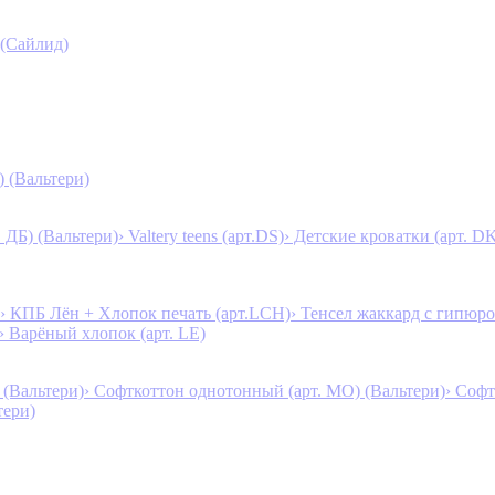
 (Сайлид)
) (Вальтери)
. ДБ) (Вальтери)
› Valtery teens (арт.DS)
› Детские кроватки (арт. D
› КПБ Лён + Хлопок печать (арт.LCH)
› Тенсел жаккард с гипюро
› Варёный хлопок (арт. LE)
 (Вальтери)
› Софткоттон однотонный (арт. MO) (Вальтери)
› Софт
тери)