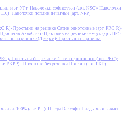
лин (арт. NP)
› Наволочки софткоттон (арт. NSC)
› Наволочки
 110)
› Наволочки поплин печатные (арт. NPP)
RC-R)
› Простыни на резинке Сатин однотонные (арт. PRC-R)
›
 Простынь АкваСтоп
› Простынь на резинке бамбук (арт. BP)
›
ростынь на резинке (Джерси)
› Простыни на резинке
 PRC)
› Простыни без резинки Сатин однотонные (арт. PRC)
›
арт. PKPP)
› Простыни без резинки Поплин (арт. PKP)
лопок 100% (арт. PH)
› Пледы Велсофт
› Пледы хлопковые
›