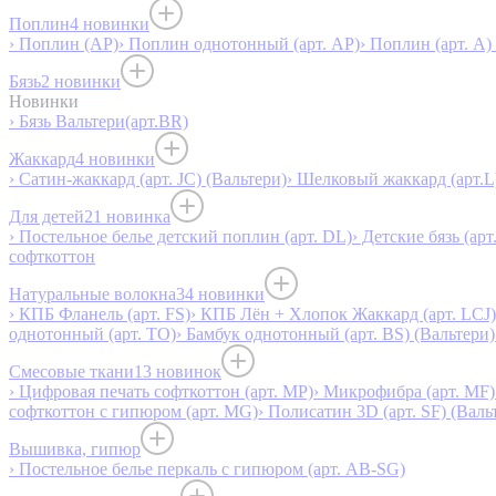
Поплин
4 новинки
› Поплин (AP)
› Поплин однотонный (арт. AP)
› Поплин (арт. А)
Бязь
2 новинки
Новинки
› Бязь Вальтери(арт.BR)
Жаккард
4 новинки
› Сатин-жаккард (арт. JC) (Вальтери)
› Шелковый жаккард (арт.L
Для детей
21 новинка
› Постельное белье детский поплин (арт. DL)
› Детские бязь (арт
софткоттон
Натуральные волокна
34 новинки
› КПБ Фланель (арт. FS)
› КПБ Лён + Хлопок Жаккард (арт. LCJ)
однотонный (арт. TO)
› Бамбук однотонный (арт. BS) (Вальтери)
Смесовые ткани
13 новинок
› Цифровая печать софткоттон (арт. MP)
› Микрофибра (арт. MF)
софткоттон с гипюром (арт. MG)
› Полисатин 3D (арт. SF) (Валь
Вышивка, гипюр
› Постельное белье перкаль с гипюром (арт. AB-SG)