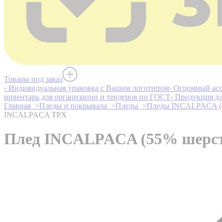
Товары под заказ
› Индивидуальная упаковка с Вашим логотипом
› Огромный асс
инвентарь для организации и тендеров по ГОСТ
› Продукция д
Главная >
Пледы и покрывала >
Пледы >
Пледы INCALPACA (
INCALPACA TPX
Плед INCALPACA (55% шерсть