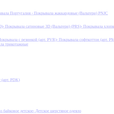
ывала Португалия
› Покрывала жаккардовые (Вальтери) PNJC
0)
› Покрывала сатиновые 3D (Вальтери) (PRS)
› Покрывала хлопк
Покрывала с резинкой (арт. PVR)
› Покрывала софткоттон (арт. P
ала трикотажные
 (арт. PDK)
ло байковое детское
› Детское шерстяное одеяло