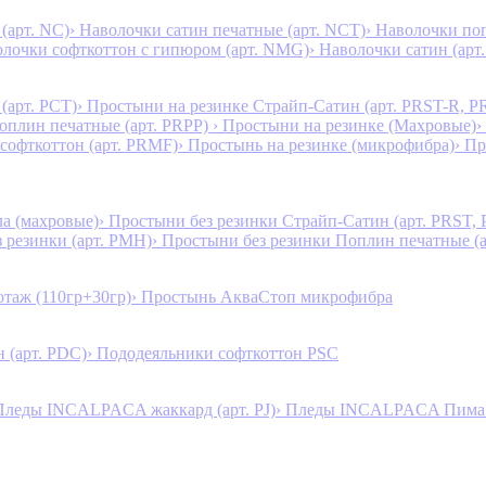
(арт. NC)
› Наволочки сатин печатные (арт. NCT)
› Наволочки поп
олочки софткоттон с гипюром (арт. NMG)
› Наволочки сатин (арт.
(арт. PCT)
› Простыни на резинке Страйп-Сатин (арт. PRST-R, P
Поплин печатные (арт. PRPP)
› Простыни на резинке (Махровые)
›
 софткоттон (арт. PRMF)
› Простынь на резинке (микрофибра)
› П
а (махровые)
› Простыни без резинки Страйп-Сатин (арт. PRST,
з резинки (арт. PMH)
› Простыни без резинки Поплин печатные (
таж (110гр+30гр)
› Простынь АкваСтоп микрофибра
 (арт. PDC)
› Пододеяльники софткоттон PSC
Пледы INCALPACA жаккард (арт. PJ)
› Пледы INCALPACA Пима х