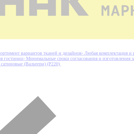
ортимент вариантов тканей и дизайнов
› Любая комплектация и 
ля гостиниц
› Минимальные сроки согласования и изготовления з
сатиновые (Вальтери) (P220)