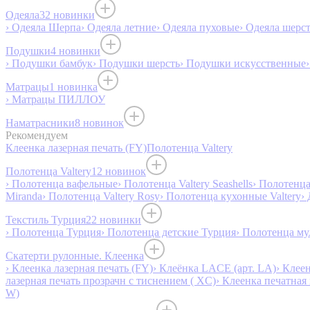
Одеяла
32 новинки
› Одеяла Шерпа
› Одеяла летние
› Одеяла пуховые
› Одеяла шерс
Подушки
4 новинки
› Подушки бамбук
› Подушки шерсть
› Подушки искусственные
Матрацы
1 новинка
› Матрацы ПИЛЛОУ
Наматрасники
8 новинок
Рекомендуем
Клеенка лазерная печать (FY)
Полотенца Valtery
Полотенца Valtery
12 новинок
› Полотенца вафельные
› Полотенца Valtery Seashells
› Полотенца 
Miranda
› Полотенца Valtery Rosy
› Полотенца кухонные Valtery
›
Текстиль Турция
22 новинки
› Полотенца Турция
› Полотенца детские Турция
› Полотенца му
Скатерти рулонные. Клеенка
› Клеенка лазерная печать (FY)
› Клеёнка LACE (арт. LA)
› Клеен
лазерная печать прозрачн с тиснением ( XC)
› Клеенка печатная 
W)