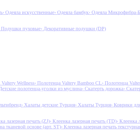
ть
› Одеяла искусственные
› Одеяла бамбук
› Одеяла Микрофибра-
› Подушки пуховые
› Декоративные подушки (DP)
Valtery Wellness
› Полотенца Valtery Bamboo CL
› Полотенца Valt
 Детские полотенца-уголки из муслина
› Скатерть дорожка
› Скате
льтибренд
› Халаты детские Турция
› Халаты Турция
› Коврики дл
ка лазерная печать (ZJ)
› Клеенка лазерная печать (TD)
› Клеенка 
на тканевой основе (арт. ST)
› Клеенка лазерная печать текстурная