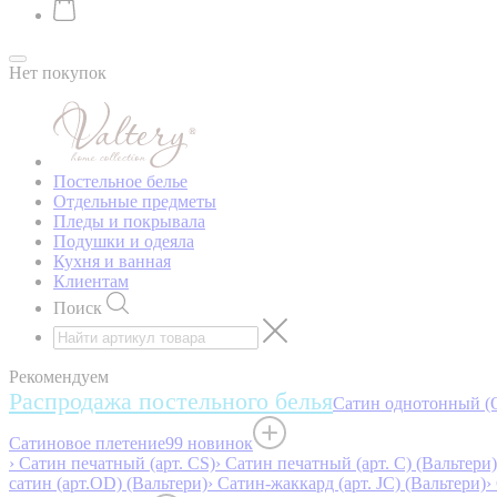
Нет покупок
Постельное белье
Отдельные предметы
Пледы и покрывала
Подушки и одеяла
Кухня и ванная
Клиентам
Поиск
Рекомендуем
Распродажа постельного белья
Сатин однотонный (O
Сатиновое плетение
99 новинок
› Сатин печатный (арт. СS)
› Сатин печатный (арт. С) (Вальтери)
сатин (арт.OD) (Вальтери)
› Сатин-жаккард (арт. JC) (Вальтери)
›