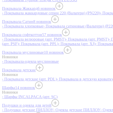
Покрывала Жаккард
6 новинок
› Покрывала жаккардовые серии 220 (Вальтери) (PN220)
› Покр
Покрывала Сатин
8 новинок
› Покрывала хлопковые
› Покрывала сатиновые (Вальтери) (P22
Покрывала софткоттон
57 новинок
› Покрывала велюровые (арт. PMST)
› Покрывала (арт. PMST)
› 
(арт. PSF)
› Покрывала (арт. PPL)
› Покрывала (арт. XJ)
› Покрыв
Покрывала муслиновые
10 новинок
Новинки
› Покрывала-одеяла муслиновые
Покрывала детские
Новинки
› Покрывала детские (арт. PDL)
› Покрывала в детскую кроватку
Шарфы
14 новинок
Новинки
› Шарфы INCALPACA (арт. SC)
Подушки и одеяла для детей
› Подушки детские ПИЛЛОУ
› Одеяла детские ПИЛЛОУ
› Одея