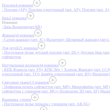
Поплин
4 новинки
› Поплин (AP)
› Поплин однотонный (арт. AP)
› Поплин (арт. А)
Бязь
2 новинки
Новинки
› Бязь Вальтери(арт.BR)
Жаккард
4 новинки
› Сатин-жаккард (арт. JC) (Вальтери)
› Шелковый жаккард (арт.L
Для детей
21 новинка
› Постельное белье детский поплин (арт. DL)
› Детские бязь (арт
софткоттон
Натуральные волокна
34 новинки
› КПБ Фланель (арт. FS)
› КПБ Лён + Хлопок Жаккард (арт. LCJ)
однотонный (арт. TO)
› Бамбук однотонный (арт. BS) (Вальтери)
Смесовые ткани
13 новинок
› Цифровая печать софткоттон (арт. MP)
› Микрофибра (арт. MF)
софткоттон с гипюром (арт. MG)
› Полисатин 3D (арт. SF) (Валь
Вышивка, гипюр
› Постельное белье перкаль с гипюром (арт. AB-SG)