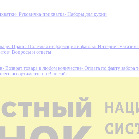
ихватки
› Руковичка-прихватка
› Наборы для кухни
ладе
› Прайс
› Полезная информация и файлы
› Интернет магазин
нтов
› Вопросы и ответы
ов
› Возврат товара в любом количестве
› Оплата по факту забора 
ашего ассортимента на Ваш сайт