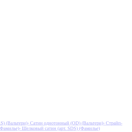
S) (Вальтери)
› Сатин однотонный (OD) (Вальтери)
› Страйп-
 (Фамилье)
› Шелковый сатин (арт. SDS) (Фамилье)