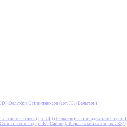
D) (Вальтери)
Сатин-жаккард (арт. JC) (Вальтери)
› Сатин печатный (арт. СL) (Вальтери)
› Сатин однотонный (арт.L
 Сатин печатный (арт. В) (Сайлид)
› Королевский сатин (арт. RS)