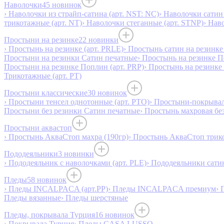
Наволочки
45 новинок
› Наволочки из страйп-сатина (арт. NST: NC)
› Наволочки сатин 
трикотажные (арт. NT)
› Наволочки стеганные (арт. STNP)
› Нав
Простыни на резинке
22 новинки
› Простынь на резинке (арт. PRLE)
› Простынь сатин на резинке 
Простыни на резинки Сатин печатные
› Простынь на резинке 
Простыни на резинке Поплин (арт. PRP)
› Простынь на резинке
Трикотажные (арт. РТ)
Простыни классические
30 новинок
› Простыни тенсел однотонные (арт. PTO)
› Простыни-покрывал
Простыни без резинки Сатин печатные
› Простынь махровая бе
Простыни аквастоп
› Простынь АкваСтоп махра (190гр)
› Простынь АкваСтоп трико
Пододеяльники
3 новинки
› Пододеяльник с наволочками (арт. PLE)
› Пододеяльники сатин
Пледы
58 новинок
› Пледы INCALPACA (арт.PP)
› Пледы INCALPACA премиум
› 
Пледы вязанные
› Пледы шерстяные
Пледы, покрывала Турция
16 новинок
› Покрывала Турция
› Пледы CASA LUSSO