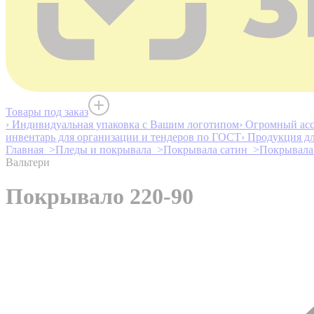
Товары под заказ
› Индивидуальная упаковка с Вашим логотипом
› Огромный асс
инвентарь для организации и тендеров по ГОСТ
› Продукция д
Главная >
Пледы и покрывала >
Покрывала сатин >
Покрывала 
Вальтери
Покрывало 220-90