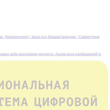
ам
› Дропшиппинг
› Заказ под Вашим брендом
› Совместные
товара либо внесением депозита
› Архив всех изображений и