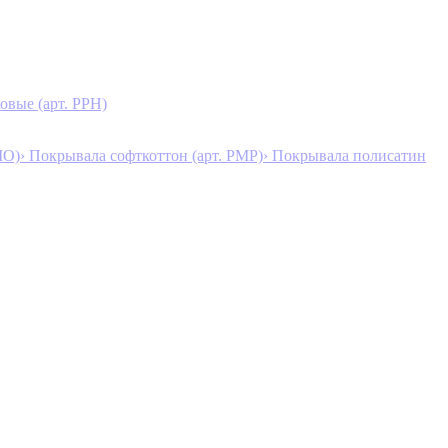
овые (арт. PPH)
MO)
› Покрывала софткоттон (арт. PMP)
› Покрывала полисатин