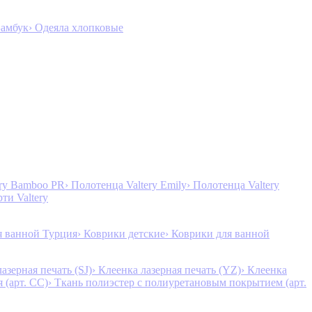
Бамбук
› Одеяла хлопковые
ery Bamboo PR
› Полотенца Valtery Emily
› Полотенца Valtery
рти Valtery
я ванной Турция
› Коврики детские
› Коврики для ванной
лазерная печать (SJ)
› Клеенка лазерная печать (YZ)
› Клеенка
 (арт. CC)
› Ткань полиэстер с полиуретановым покрытием (арт.