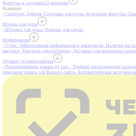
Фартуки и сидушки
22 новинки
Новинки
› Скатерти Тефлон
› Сидушка для стула
› Кухонные фартуки
› Пр
Шторы для душа
› Шторки для душа
› Наборы для сауны
Информация
› О нас
› Официальная информация и реквизиты
› Наличие на ск
закупки
› Текстиль для гостиниц
› Доставка для розничных клие
Лучшие условия работы
› Резервирование товара от 1шт
› Удобное расположение склад
описания товара для Вашего сайта
› Автоматическая загрузка н