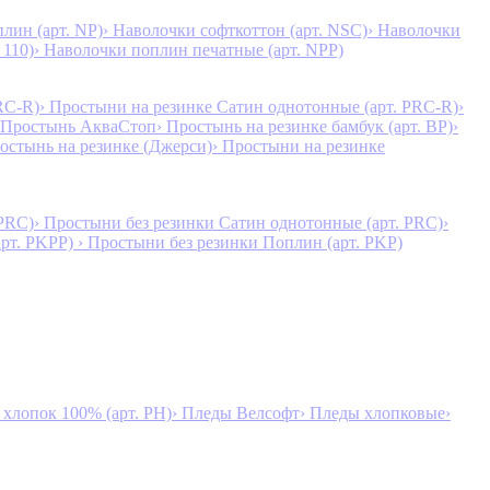
лин (арт. NP)
› Наволочки софткоттон (арт. NSC)
› Наволочки
 110)
› Наволочки поплин печатные (арт. NPP)
RC-R)
› Простыни на резинке Сатин однотонные (арт. PRC-R)
›
 Простынь АкваСтоп
› Простынь на резинке бамбук (арт. BP)
›
ростынь на резинке (Джерси)
› Простыни на резинке
 PRC)
› Простыни без резинки Сатин однотонные (арт. PRC)
›
арт. PKPP)
› Простыни без резинки Поплин (арт. PKP)
лопок 100% (арт. PH)
› Пледы Велсофт
› Пледы хлопковые
›