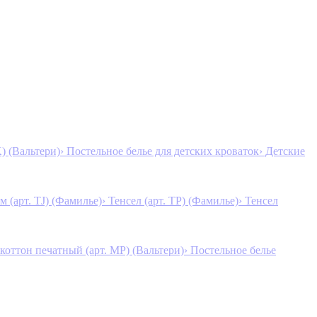
K) (Вальтери)
› Постельное белье для детских кроваток
› Детские
м (арт. TJ) (Фамилье)
› Тенсел (арт. ТР) (Фамилье)
› Тенсел
коттон печатный (арт. MР) (Вальтери)
› Постельное белье