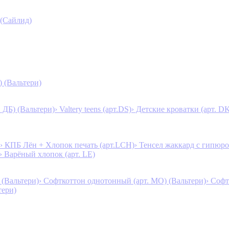
 (Сайлид)
) (Вальтери)
. ДБ) (Вальтери)
› Valtery teens (арт.DS)
› Детские кроватки (арт. D
› КПБ Лён + Хлопок печать (арт.LCH)
› Тенсел жаккард с гипюро
› Варёный хлопок (арт. LE)
 (Вальтери)
› Софткоттон однотонный (арт. MO) (Вальтери)
› Софт
тери)