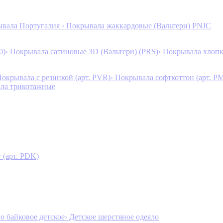
ывала Португалия
› Покрывала жаккардовые (Вальтери) PNJC
0)
› Покрывала сатиновые 3D (Вальтери) (PRS)
› Покрывала хлопк
Покрывала с резинкой (арт. PVR)
› Покрывала софткоттон (арт. P
ала трикотажные
 (арт. PDK)
ло байковое детское
› Детское шерстяное одеяло