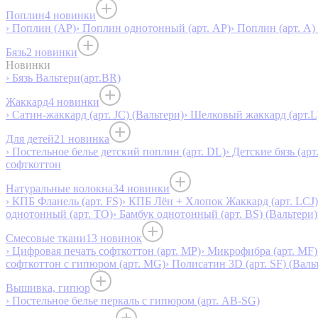
Поплин
4 новинки
› Поплин (AP)
› Поплин однотонный (арт. AP)
› Поплин (арт. А)
Бязь
2 новинки
Новинки
› Бязь Вальтери(арт.BR)
Жаккард
4 новинки
› Сатин-жаккард (арт. JC) (Вальтери)
› Шелковый жаккард (арт.L
Для детей
21 новинка
› Постельное белье детский поплин (арт. DL)
› Детские бязь (арт
софткоттон
Натуральные волокна
34 новинки
› КПБ Фланель (арт. FS)
› КПБ Лён + Хлопок Жаккард (арт. LCJ)
однотонный (арт. TO)
› Бамбук однотонный (арт. BS) (Вальтери)
Смесовые ткани
13 новинок
› Цифровая печать софткоттон (арт. MP)
› Микрофибра (арт. MF)
софткоттон с гипюром (арт. MG)
› Полисатин 3D (арт. SF) (Валь
Вышивка, гипюр
› Постельное белье перкаль с гипюром (арт. AB-SG)