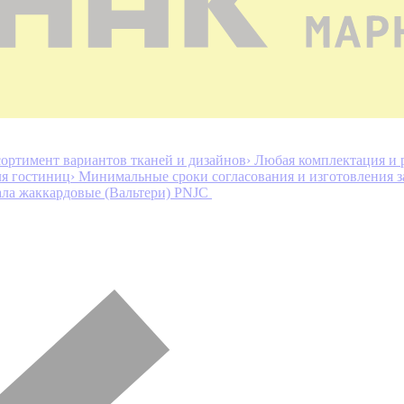
ортимент вариантов тканей и дизайнов
› Любая комплектация и 
ля гостиниц
› Минимальные сроки согласования и изготовления з
ла жаккардовые (Вальтери) PNJC