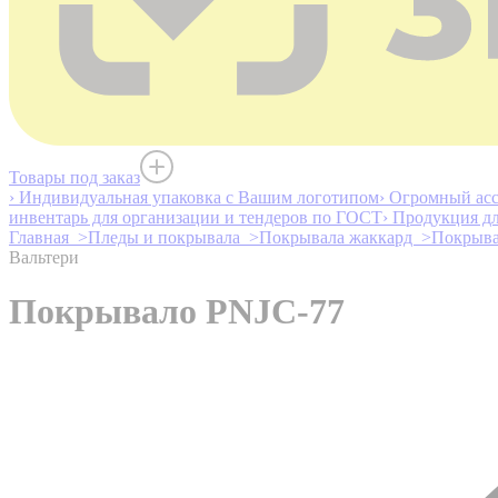
Товары под заказ
› Индивидуальная упаковка с Вашим логотипом
› Огромный асс
инвентарь для организации и тендеров по ГОСТ
› Продукция д
Главная >
Пледы и покрывала >
Покрывала жаккард >
Покрыва
Вальтери
Покрывало PNJC-77