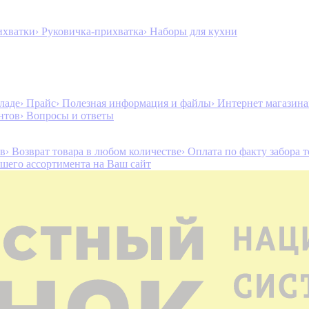
ихватки
› Руковичка-прихватка
› Наборы для кухни
ладе
› Прайс
› Полезная информация и файлы
› Интернет магазин
нтов
› Вопросы и ответы
ов
› Возврат товара в любом количестве
› Оплата по факту забора 
ашего ассортимента на Ваш сайт