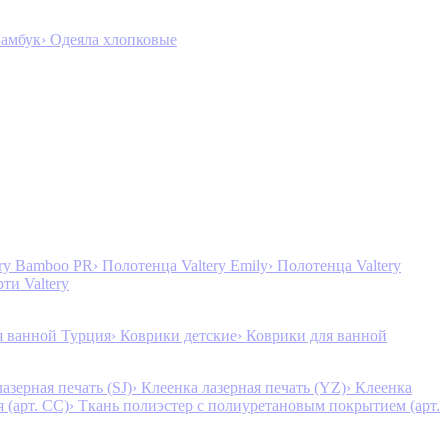
Бамбук
› Одеяла хлопковые
ery Bamboo PR
› Полотенца Valtery Emily
› Полотенца Valtery
рти Valtery
я ванной Турция
› Коврики детские
› Коврики для ванной
лазерная печать (SJ)
› Клеенка лазерная печать (YZ)
› Клеенка
 (арт. CC)
› Ткань полиэстер с полиуретановым покрытием (арт.