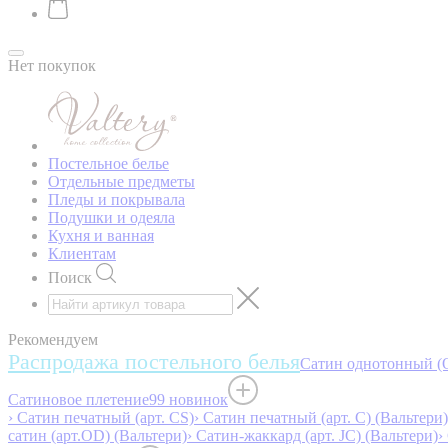
Нет покупок
Постельное белье
Отдельные предметы
Пледы и покрывала
Подушки и одеяла
Кухня и ванная
Клиентам
Поиск
Рекомендуем
Распродажа постельного белья
Сатин однотонный (O
Сатиновое плетение
99 новинок
› Сатин печатный (арт. СS)
› Сатин печатный (арт. С) (Вальтери)
сатин (арт.OD) (Вальтери)
› Сатин-жаккард (арт. JC) (Вальтери)
›