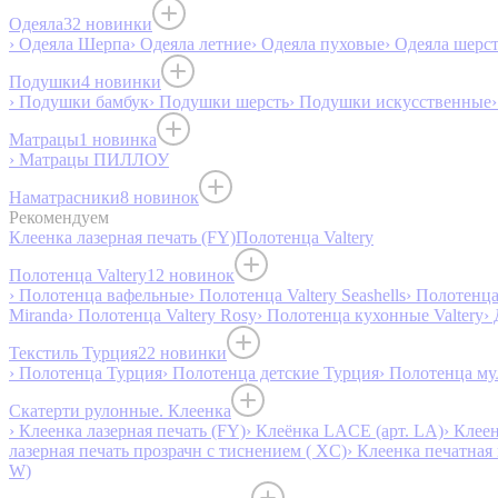
Одеяла
32 новинки
› Одеяла Шерпа
› Одеяла летние
› Одеяла пуховые
› Одеяла шерс
Подушки
4 новинки
› Подушки бамбук
› Подушки шерсть
› Подушки искусственные
Матрацы
1 новинка
› Матрацы ПИЛЛОУ
Наматрасники
8 новинок
Рекомендуем
Клеенка лазерная печать (FY)
Полотенца Valtery
Полотенца Valtery
12 новинок
› Полотенца вафельные
› Полотенца Valtery Seashells
› Полотенца 
Miranda
› Полотенца Valtery Rosy
› Полотенца кухонные Valtery
›
Текстиль Турция
22 новинки
› Полотенца Турция
› Полотенца детские Турция
› Полотенца му
Скатерти рулонные. Клеенка
› Клеенка лазерная печать (FY)
› Клеёнка LACE (арт. LA)
› Клеен
лазерная печать прозрачн с тиснением ( XC)
› Клеенка печатная 
W)