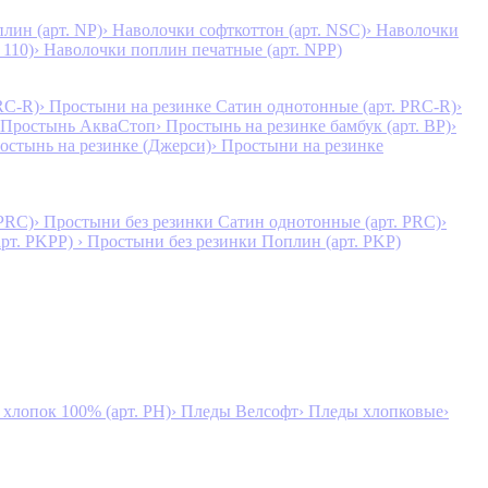
лин (арт. NP)
› Наволочки софткоттон (арт. NSC)
› Наволочки
 110)
› Наволочки поплин печатные (арт. NPP)
RC-R)
› Простыни на резинке Сатин однотонные (арт. PRC-R)
›
 Простынь АкваСтоп
› Простынь на резинке бамбук (арт. BP)
›
ростынь на резинке (Джерси)
› Простыни на резинке
 PRC)
› Простыни без резинки Сатин однотонные (арт. PRC)
›
арт. PKPP)
› Простыни без резинки Поплин (арт. PKP)
лопок 100% (арт. PH)
› Пледы Велсофт
› Пледы хлопковые
›