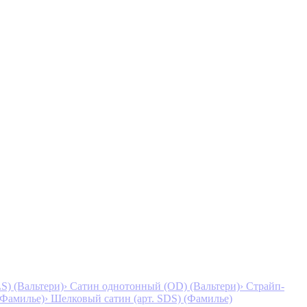
S) (Вальтери)
› Сатин однотонный (OD) (Вальтери)
› Страйп-
 (Фамилье)
› Шелковый сатин (арт. SDS) (Фамилье)