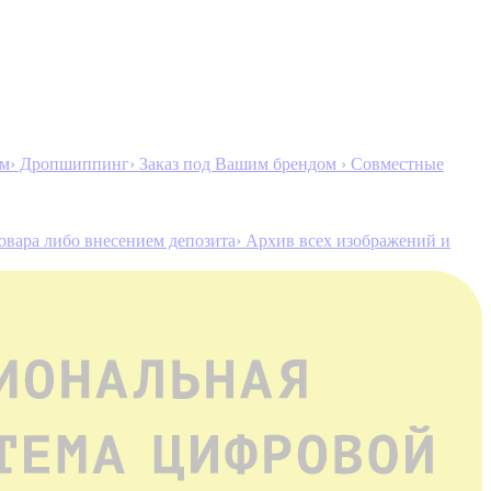
ам
› Дропшиппинг
› Заказ под Вашим брендом
› Совместные
товара либо внесением депозита
› Архив всех изображений и