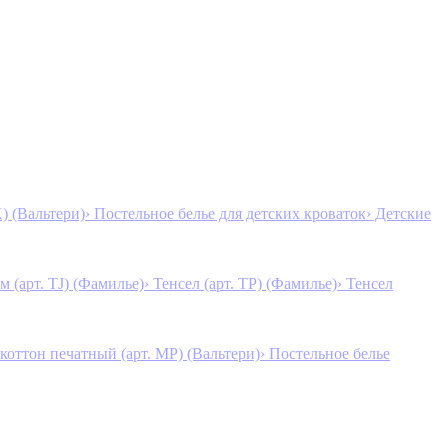
K) (Вальтери)
› Постельное белье для детских кроваток
› Детские
м (арт. TJ) (Фамилье)
› Тенсел (арт. ТР) (Фамилье)
› Тенсел
коттон печатный (арт. MР) (Вальтери)
› Постельное белье