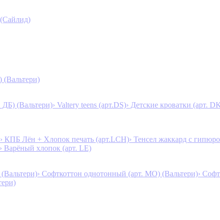
 (Сайлид)
) (Вальтери)
. ДБ) (Вальтери)
› Valtery teens (арт.DS)
› Детские кроватки (арт. D
› КПБ Лён + Хлопок печать (арт.LCH)
› Тенсел жаккард с гипюро
› Варёный хлопок (арт. LE)
 (Вальтери)
› Софткоттон однотонный (арт. MO) (Вальтери)
› Софт
тери)