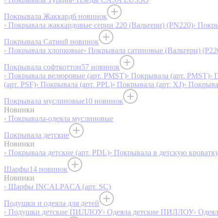
Покрывала Жаккард
6 новинок
› Покрывала жаккардовые серии 220 (Вальтери) (PN220)
› Покр
Покрывала Сатин
8 новинок
› Покрывала хлопковые
› Покрывала сатиновые (Вальтери) (P22
Покрывала софткоттон
57 новинок
› Покрывала велюровые (арт. PMST)
› Покрывала (арт. PMST)
› 
(арт. PSF)
› Покрывала (арт. PPL)
› Покрывала (арт. XJ)
› Покрыв
Покрывала муслиновые
10 новинок
Новинки
› Покрывала-одеяла муслиновые
Покрывала детские
Новинки
› Покрывала детские (арт. PDL)
› Покрывала в детскую кроватку
Шарфы
14 новинок
Новинки
› Шарфы INCALPACA (арт. SC)
Подушки и одеяла для детей
› Подушки детские ПИЛЛОУ
› Одеяла детские ПИЛЛОУ
› Одея