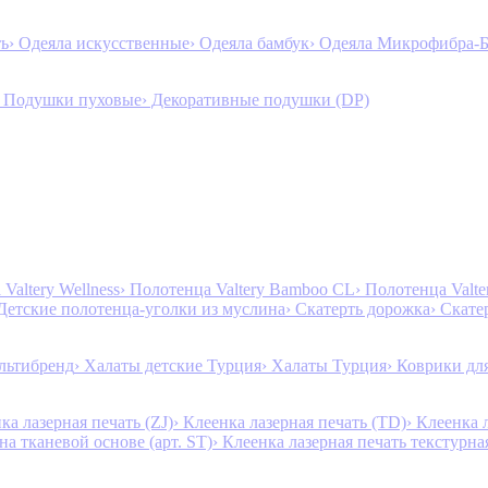
ть
› Одеяла искусственные
› Одеяла бамбук
› Одеяла Микрофибра-
› Подушки пуховые
› Декоративные подушки (DP)
Valtery Wellness
› Полотенца Valtery Bamboo CL
› Полотенца Valt
 Детские полотенца-уголки из муслина
› Скатерть дорожка
› Скате
льтибренд
› Халаты детские Турция
› Халаты Турция
› Коврики дл
ка лазерная печать (ZJ)
› Клеенка лазерная печать (TD)
› Клеенка 
на тканевой основе (арт. ST)
› Клеенка лазерная печать текстурная