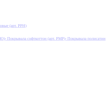
овые (арт. PPH)
MO)
› Покрывала софткоттон (арт. PMP)
› Покрывала полисатин