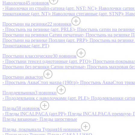
Наволочки
45 новинок
› Наволочки из страйп-сатина (арт. NST: NC)
› Наволочки сатин 
трикотажные (арт. NT)
› Наволочки стеганные (арт. STNP)
› Нав
Простыни на резинке
22 новинки
› Простынь на резинке (арт. PRLE)
› Простынь сатин на резинке 
Простыни на резинки Сатин печатные
› Простынь на резинке 
Простыни на резинке Поплин (арт. PRP)
› Простынь на резинке
Трикотажные (арт. РТ)
Простыни классические
30 новинок
› Простыни тенсел однотонные (арт. PTO)
› Простыни-покрывал
Простыни без резинки Сатин печатные
› Простынь махровая бе
Простыни аквастоп
› Простынь АкваСтоп махра (190гр)
› Простынь АкваСтоп трико
Пододеяльники
3 новинки
› Пододеяльник с наволочками (арт. PLE)
› Пододеяльники сатин
Пледы
58 новинок
› Пледы INCALPACA (арт.PP)
› Пледы INCALPACA премиум
› 
Пледы вязанные
› Пледы шерстяные
Пледы, покрывала Турция
16 новинок
› Покрывала Турция
› Пледы CASA LUSSO