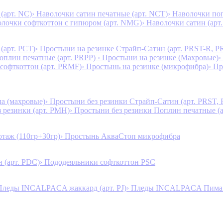
(арт. NC)
› Наволочки сатин печатные (арт. NCT)
› Наволочки поп
олочки софткоттон с гипюром (арт. NMG)
› Наволочки сатин (арт.
(арт. PCT)
› Простыни на резинке Страйп-Сатин (арт. PRST-R, P
Поплин печатные (арт. PRPP)
› Простыни на резинке (Махровые)
›
 софткоттон (арт. PRMF)
› Простынь на резинке (микрофибра)
› П
а (махровые)
› Простыни без резинки Страйп-Сатин (арт. PRST,
з резинки (арт. PMH)
› Простыни без резинки Поплин печатные (
таж (110гр+30гр)
› Простынь АкваСтоп микрофибра
 (арт. PDC)
› Пододеяльники софткоттон PSC
Пледы INCALPACA жаккард (арт. PJ)
› Пледы INCALPACA Пима х