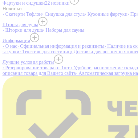
Фартуки и сидушки
22 новинки
Новинки
› Скатерти Тефлон
› Сидушка для стула
› Кухонные фартуки
› Пр
Шторы для душа
› Шторки для душа
› Наборы для сауны
Информация
› О нас
› Официальная информация и реквизиты
› Наличие на ск
закупки
› Текстиль для гостиниц
› Доставка для розничных клие
Лучшие условия работы
› Резервирование товара от 1шт
› Удобное расположение склад
описания товара для Вашего сайта
› Автоматическая загрузка н