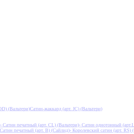
D) (Вальтери)
Сатин-жаккард (арт. JC) (Вальтери)
› Сатин печатный (арт. СL) (Вальтери)
› Сатин однотонный (арт.L
 Сатин печатный (арт. В) (Сайлид)
› Королевский сатин (арт. RS)