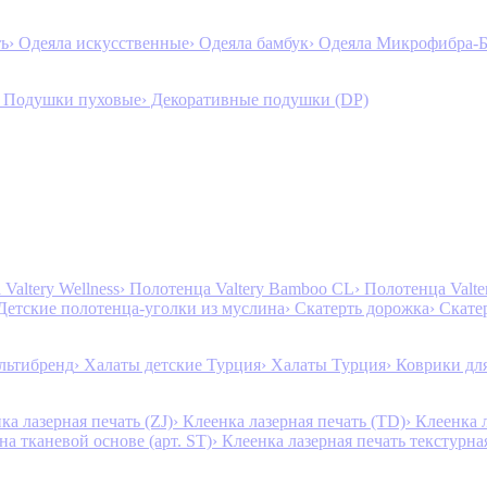
ть
› Одеяла искусственные
› Одеяла бамбук
› Одеяла Микрофибра-
› Подушки пуховые
› Декоративные подушки (DP)
Valtery Wellness
› Полотенца Valtery Bamboo CL
› Полотенца Valt
 Детские полотенца-уголки из муслина
› Скатерть дорожка
› Скате
льтибренд
› Халаты детские Турция
› Халаты Турция
› Коврики дл
ка лазерная печать (ZJ)
› Клеенка лазерная печать (TD)
› Клеенка 
на тканевой основе (арт. ST)
› Клеенка лазерная печать текстурная