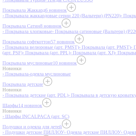
Покрывала Жаккард
6 новинок
› Покрывала жаккардовые серии 220 (Вальтери) (PN220)
› Покр
Покрывала Сатин
8 новинок
› Покрывала хлопковые
› Покрывала сатиновые (Вальтери) (P22
Покрывала софткоттон
57 новинок
› Покрывала велюровые (арт. PMST)
› Покрывала (арт. PMST)
› 
(арт. PSF)
› Покрывала (арт. PPL)
› Покрывала (арт. XJ)
› Покрыв
Покрывала муслиновые
10 новинок
Новинки
› Покрывала-одеяла муслиновые
Покрывала детские
Новинки
› Покрывала детские (арт. PDL)
› Покрывала в детскую кроватку
Шарфы
14 новинок
Новинки
› Шарфы INCALPACA (арт. SC)
Подушки и одеяла для детей
› Подушки детские ПИЛЛОУ
› Одеяла детские ПИЛЛОУ
› Одея