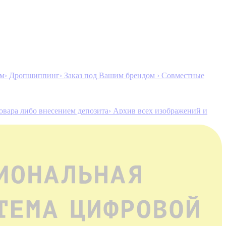
ам
› Дропшиппинг
› Заказ под Вашим брендом
› Совместные
товара либо внесением депозита
› Архив всех изображений и