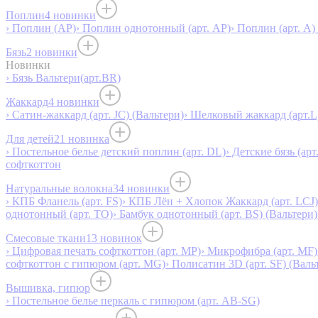
Поплин
4 новинки
› Поплин (AP)
› Поплин однотонный (арт. AP)
› Поплин (арт. А)
Бязь
2 новинки
Новинки
› Бязь Вальтери(арт.BR)
Жаккард
4 новинки
› Сатин-жаккард (арт. JC) (Вальтери)
› Шелковый жаккард (арт.L
Для детей
21 новинка
› Постельное белье детский поплин (арт. DL)
› Детские бязь (арт
софткоттон
Натуральные волокна
34 новинки
› КПБ Фланель (арт. FS)
› КПБ Лён + Хлопок Жаккард (арт. LCJ)
однотонный (арт. TO)
› Бамбук однотонный (арт. BS) (Вальтери)
Смесовые ткани
13 новинок
› Цифровая печать софткоттон (арт. MP)
› Микрофибра (арт. MF)
софткоттон с гипюром (арт. MG)
› Полисатин 3D (арт. SF) (Валь
Вышивка, гипюр
› Постельное белье перкаль с гипюром (арт. AB-SG)