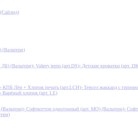
 (Сайлид)
) (Вальтери)
. ДБ) (Вальтери)
› Valtery teens (арт.DS)
› Детские кроватки (арт. D
› КПБ Лён + Хлопок печать (арт.LCH)
› Тенсел жаккард с гипюро
› Варёный хлопок (арт. LE)
 (Вальтери)
› Софткоттон однотонный (арт. MO) (Вальтери)
› Софт
тери)