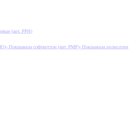
овые (арт. PPH)
MO)
› Покрывала софткоттон (арт. PMP)
› Покрывала полисатин