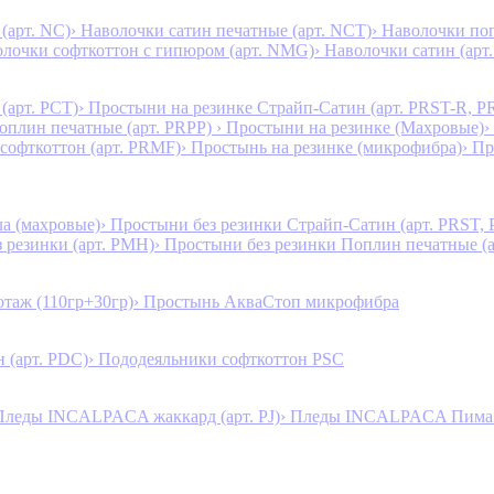
(арт. NC)
› Наволочки сатин печатные (арт. NCT)
› Наволочки поп
олочки софткоттон с гипюром (арт. NMG)
› Наволочки сатин (арт.
(арт. PCT)
› Простыни на резинке Страйп-Сатин (арт. PRST-R, P
Поплин печатные (арт. PRPP)
› Простыни на резинке (Махровые)
›
 софткоттон (арт. PRMF)
› Простынь на резинке (микрофибра)
› П
а (махровые)
› Простыни без резинки Страйп-Сатин (арт. PRST,
з резинки (арт. PMH)
› Простыни без резинки Поплин печатные (
таж (110гр+30гр)
› Простынь АкваСтоп микрофибра
 (арт. PDC)
› Пододеяльники софткоттон PSC
Пледы INCALPACA жаккард (арт. PJ)
› Пледы INCALPACA Пима х