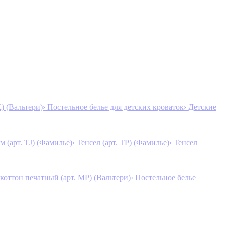
K) (Вальтери)
› Постельное белье для детских кроваток
› Детские
м (арт. TJ) (Фамилье)
› Тенсел (арт. ТР) (Фамилье)
› Тенсел
коттон печатный (арт. MР) (Вальтери)
› Постельное белье