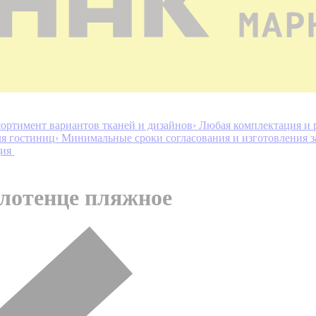
ортимент вариантов тканей и дизайнов
› Любая комплектация и 
ля гостиниц
› Минимальные сроки согласования и изготовления з
ция
лотенце пляжное