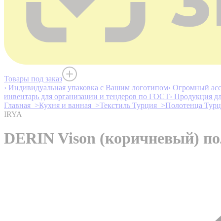
Товары под заказ
› Индивидуальная упаковка с Вашим логотипом
› Огромный асс
инвентарь для организации и тендеров по ГОСТ
› Продукция д
Главная >
Кухня и ванная >
Текстиль Турция >
Полотенца Тур
IRYA
DERIN Vison (коричневый) по