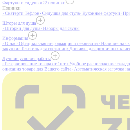
Фартуки и сидушки
22 новинки
Новинки
› Скатерти Тефлон
› Сидушка для стула
› Кухонные фартуки
› Пр
Шторы для душа
› Шторки для душа
› Наборы для сауны
Информация
› О нас
› Официальная информация и реквизиты
› Наличие на ск
закупки
› Текстиль для гостиниц
› Доставка для розничных клие
Лучшие условия работы
› Резервирование товара от 1шт
› Удобное расположение склад
описания товара для Вашего сайта
› Автоматическая загрузка н