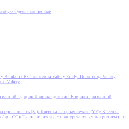
Бамбук
› Одеяла хлопковые
ery Bamboo PR
› Полотенца Valtery Emily
› Полотенца Valtery
рти Valtery
я ванной Турция
› Коврики детские
› Коврики для ванной
лазерная печать (SJ)
› Клеенка лазерная печать (YZ)
› Клеенка
 (арт. CC)
› Ткань полиэстер с полиуретановым покрытием (арт.