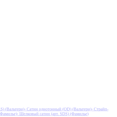
S) (Вальтери)
› Сатин однотонный (OD) (Вальтери)
› Страйп-
 (Фамилье)
› Шелковый сатин (арт. SDS) (Фамилье)