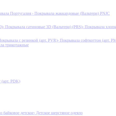
ывала Португалия
› Покрывала жаккардовые (Вальтери) PNJC
0)
› Покрывала сатиновые 3D (Вальтери) (PRS)
› Покрывала хлопк
Покрывала с резинкой (арт. PVR)
› Покрывала софткоттон (арт. P
ала трикотажные
 (арт. PDK)
ло байковое детское
› Детское шерстяное одеяло