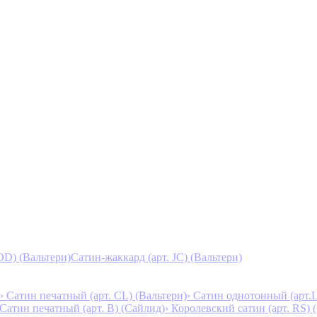
D) (Вальтери)
Сатин-жаккард (арт. JC) (Вальтери)
› Сатин печатный (арт. СL) (Вальтери)
› Сатин однотонный (арт.L
 Сатин печатный (арт. В) (Сайлид)
› Королевский сатин (арт. RS)