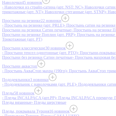
Наволочки
45 новинок
› Наволочки из страйп-сатина (арт. NST: NC)
› Наволочки сатин 
трикотажные (арт. NT)
› Наволочки стеганные (арт. STNP)
› Нав
Простыни на резинке
22 новинки
› Простынь на резинке (арт. PRLE)
› Простынь сатин на резинке 
Простыни на резинки Сатин печатные
› Простынь на резинке 
Простыни на резинке Поплин (арт. PRP)
› Простынь на резинке
Трикотажные (арт. РТ)
Простыни классические
30 новинок
› Простыни тенсел однотонные (арт. PTO)
› Простыни-покрывал
Простыни без резинки Сатин печатные
› Простынь махровая бе
Простыни аквастоп
› Простынь АкваСтоп махра (190гр)
› Простынь АкваСтоп трико
Пододеяльники
3 новинки
› Пододеяльник с наволочками (арт. PLE)
› Пододеяльники сатин
Пледы
58 новинок
› Пледы INCALPACA (арт.PP)
› Пледы INCALPACA премиум
› 
Пледы вязанные
› Пледы шерстяные
Пледы, покрывала Турция
16 новинок
› Покрывала Турция
› Пледы CASA LUSSO