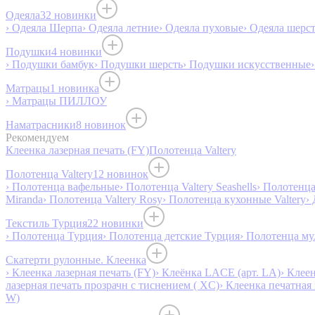
Одеяла
32 новинки
› Одеяла Шерпа
› Одеяла летние
› Одеяла пуховые
› Одеяла шерс
Подушки
4 новинки
› Подушки бамбук
› Подушки шерсть
› Подушки искусственные
Матрацы
1 новинка
› Матрацы ПИЛЛОУ
Наматрасники
8 новинок
Рекомендуем
Клеенка лазерная печать (FY)
Полотенца Valtery
Полотенца Valtery
12 новинок
› Полотенца вафельные
› Полотенца Valtery Seashells
› Полотенца 
Miranda
› Полотенца Valtery Rosy
› Полотенца кухонные Valtery
›
Текстиль Турция
22 новинки
› Полотенца Турция
› Полотенца детские Турция
› Полотенца му
Скатерти рулонные. Клеенка
› Клеенка лазерная печать (FY)
› Клеёнка LACE (арт. LA)
› Клеен
лазерная печать прозрачн с тиснением ( XC)
› Клеенка печатная 
W)