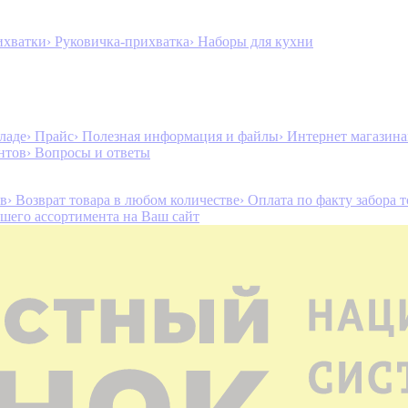
ихватки
› Руковичка-прихватка
› Наборы для кухни
ладе
› Прайс
› Полезная информация и файлы
› Интернет магазин
нтов
› Вопросы и ответы
ов
› Возврат товара в любом количестве
› Оплата по факту забора 
ашего ассортимента на Ваш сайт