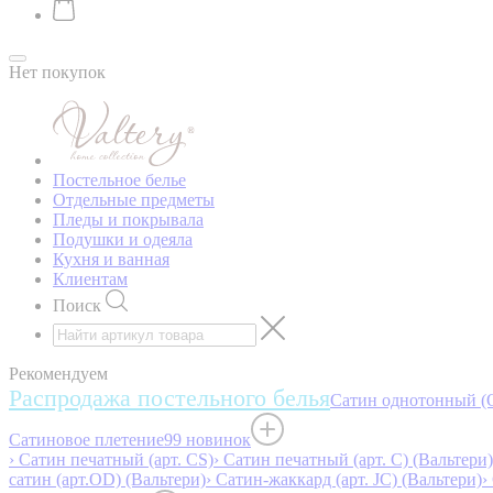
Нет покупок
Постельное белье
Отдельные предметы
Пледы и покрывала
Подушки и одеяла
Кухня и ванная
Клиентам
Поиск
Рекомендуем
Распродажа постельного белья
Сатин однотонный (O
Сатиновое плетение
99 новинок
› Сатин печатный (арт. СS)
› Сатин печатный (арт. С) (Вальтери)
сатин (арт.OD) (Вальтери)
› Сатин-жаккард (арт. JC) (Вальтери)
›