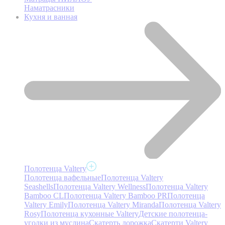
Наматрасники
Кухня и ванная
Полотенца Valtery
Полотенца вафельные
Полотенца Valtery
Seashells
Полотенца Valtery Wellness
Полотенца Valtery
Bamboo CL
Полотенца Valtery Bamboo PR
Полотенца
Valtery Emily
Полотенца Valtery Miranda
Полотенца Valtery
Rosy
Полотенца кухонные Valtery
Детские полотенца-
уголки из муслина
Скатерть дорожка
Скатерти Valtery