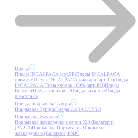
Пледы
Пледы INCALPACA (арт.PP)
Пледы INCALPACA
премиум
Пледы INCALPACA жаккард (арт. PJ)
Пледы
INCALPACA Пима хлопок 100% (арт. PH)
Пледы
Велсофт
Пледы хлопковые
Пледы вязанные
Пледы
шерстяные
Пледы, покрывала Турция
Покрывала Турция
Пледы CASA LUSSO
Покрывала Жаккард
Покрывала жаккардовые серии 220 (Вальтери)
(PN220)
Покрывала Португалия
Покрывала
жаккардовые (Вальтери) PNJC