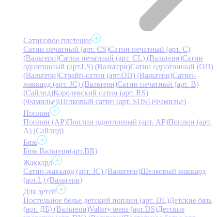
Сатиновое плетение
Сатин печатный (арт. СS)
Сатин печатный (арт. С)
(Вальтери)
Сатин печатный (арт. СL) (Вальтери)
Сатин
однотонный (арт.LS) (Вальтери)
Сатин однотонный (OD)
(Вальтери)
Страйп-сатин (арт.OD) (Вальтери)
Сатин-
жаккард (арт. JC) (Вальтери)
Сатин печатный (арт. В)
(Сайлид)
Королевский сатин (арт. RS)
(Фамилье)
Шелковый сатин (арт. SDS) (Фамилье)
Поплин
Поплин (AP)
Поплин однотонный (арт. AP)
Поплин (арт.
А) (Сайлид)
Бязь
Бязь Вальтери(арт.BR)
Жаккард
Сатин-жаккард (арт. JC) (Вальтери)
Шелковый жаккард
(арт.L) (Вальтери)
Для детей
Постельное белье детский поплин (арт. DL)
Детские бязь
(арт. ДБ) (Вальтери)
Valtery teens (арт.DS)
Детские