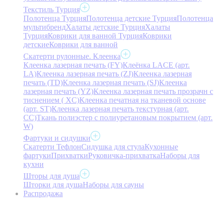
Текстиль Турция
Полотенца Турция
Полотенца детские Турция
Полотенца
мультибренд
Халаты детские Турция
Халаты
Турция
Коврики для ванной Турция
Коврики
детские
Коврики для ванной
Скатерти рулонные. Клеенка
Клеенка лазерная печать (FY)
Клеёнка LACE (арт.
LA)
Клеенка лазерная печать (ZJ)
Клеенка лазерная
печать (TD)
Клеенка лазерная печать (SJ)
Клеенка
лазерная печать (YZ)
Клеенка лазерная печать прозрачн с
тиснением ( XC)
Клеенка печатная на тканевой основе
(арт. ST)
Клеенка лазерная печать текстурная (арт.
CC)
Ткань полиэстер с полиуретановым покрытием (арт.
W)
Фартуки и сидушки
Скатерти Тефлон
Сидушка для стула
Кухонные
фартуки
Прихватки
Руковичка-прихватка
Наборы для
кухни
Шторы для душа
Шторки для душа
Наборы для сауны
Распродажа