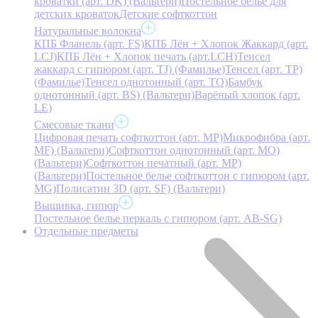
кроватки (арт. DK) (Вальтери)
Постельное белье для
детских кроваток
Детские софткоттон
Натуральные волокна
КПБ Фланель (арт. FS)
КПБ Лён + Хлопок Жаккард (арт.
LCJ)
КПБ Лён + Хлопок печать (арт.LCH)
Тенсел
жаккард с гипюром (арт. TJ) (Фамилье)
Тенсел (арт. ТР)
(Фамилье)
Тенсел однотонный (арт. TO)
Бамбук
однотонный (арт. BS) (Вальтери)
Варёный хлопок (арт.
LE)
Смесовые ткани
Цифровая печать софткоттон (арт. MP)
Микрофибра (арт.
MF) (Вальтери)
Софткоттон однотонный (арт. MO)
(Вальтери)
Софткоттон печатный (арт. MР)
(Вальтери)
Постельное белье софткоттон с гипюром (арт.
MG)
Полисатин 3D (арт. SF) (Вальтери)
Вышивка, гипюр
Постельное белье перкаль с гипюром (арт. AB-SG)
Отдельные предметы