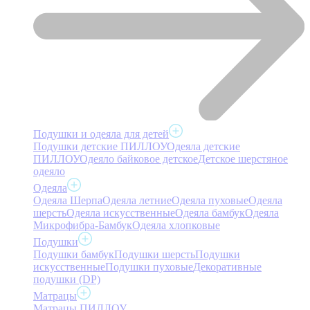
Подушки и одеяла для детей
Подушки детские ПИЛЛОУ
Одеяла детские
ПИЛЛОУ
Одеяло байковое детское
Детское шерстяное
одеяло
Одеяла
Одеяла Шерпа
Одеяла летние
Одеяла пуховые
Одеяла
шерсть
Одеяла искусственные
Одеяла бамбук
Одеяла
Микрофибра-Бамбук
Одеяла хлопковые
Подушки
Подушки бамбук
Подушки шерсть
Подушки
искусственные
Подушки пуховые
Декоративные
подушки (DP)
Матрацы
Матрацы ПИЛЛОУ