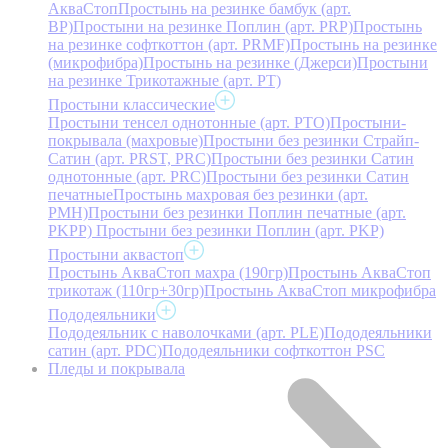
АкваСтоп
Простынь на резинке бамбук (арт.
BP)
Простыни на резинке Поплин (арт. PRP)
Простынь
на резинке софткоттон (арт. PRMF)
Простынь на резинке
(микрофибра)
Простынь на резинке (Джерси)
Простыни
на резинке Трикотажные (арт. РТ)
Простыни классические
Простыни тенсел однотонные (арт. PTO)
Простыни-
покрывала (махровые)
Простыни без резинки Страйп-
Сатин (арт. PRST, PRC)
Простыни без резинки Сатин
однотонные (арт. PRC)
Простыни без резинки Сатин
печатные
Простынь махровая без резинки (арт.
PMH)
Простыни без резинки Поплин печатные (арт.
PKPP)
Простыни без резинки Поплин (арт. PKP)
Простыни аквастоп
Простынь АкваСтоп махра (190гр)
Простынь АкваСтоп
трикотаж (110гр+30гр)
Простынь АкваСтоп микрофибра
Пододеяльники
Пододеяльник с наволочками (арт. PLE)
Пододеяльники
сатин (арт. PDC)
Пододеяльники софткоттон PSC
Пледы и покрывала