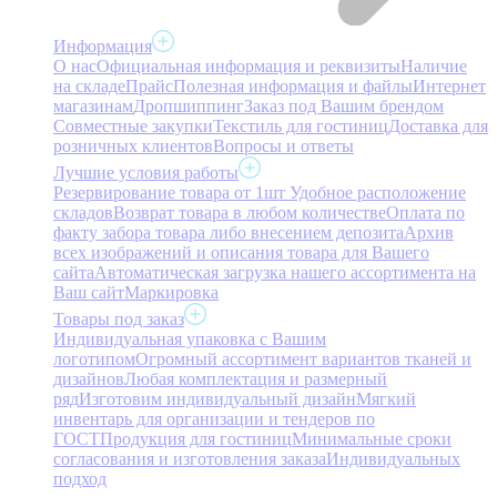
Информация
О нас
Официальная информация и реквизиты
Наличие
на складе
Прайс
Полезная информация и файлы
Интернет
магазинам
Дропшиппинг
Заказ под Вашим брендом
Совместные закупки
Текстиль для гостиниц
Доставка для
розничных клиентов
Вопросы и ответы
Лучшие условия работы
Резервирование товара от 1шт
Удобное расположение
складов
Возврат товара в любом количестве
Оплата по
факту забора товара либо внесением депозита
Архив
всех изображений и описания товара для Вашего
сайта
Автоматическая загрузка нашего ассортимента на
Ваш сайт
Маркировка
Товары под заказ
Индивидуальная упаковка с Вашим
логотипом
Огромный ассортимент вариантов тканей и
дизайнов
Любая комплектация и размерный
ряд
Изготовим индивидуальный дизайн
Мягкий
инвентарь для организации и тендеров по
ГОСТ
Продукция для гостиниц
Минимальные сроки
согласования и изготовления заказа
Индивидуальных
подход