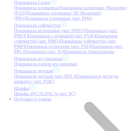
Покрывала Сатин
Покрывала хлопковые
Покрывала сатиновые (Вальтери)
(P220)
Покрывала сатиновые 3D (Вальтери)
(PRS)
Покрывала хлопковые (арт. PPH)
Покрывала софткоттон
Покрывала велюровые (арт. PMST)
Покрывала (арт.
PMST)
Покрывала с резинкой (арт. PVR)
Покрывала
софткоттон (арт. PMO)
Покрывала софткоттон (арт.
PMP)
Покрывала полисатин (арт. PSF)
Покрывала (арт.
PPL)
Покрывала (арт. XJ)
Покрывала трикотажные
Покрывала муслиновые
Покрывала-одеяла муслиновые
Покрывала детские
Покрывала детские (арт. PDL)
Покрывала в детскую
кроватку (арт. PDK)
Шарфы
Шарфы INCALPACA (арт. SC)
Подушки и одеяла