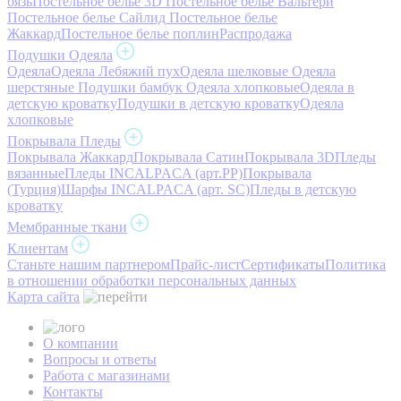
бязь
Постельное белье 3D
Постельное белье Вальтери
Постельное белье Сайлид
Постельное белье
Жаккард
Постельное белье поплин
Распродажа
Подушки Одеяла
Одеяла
Одеяла Лебяжий пух
Одеяла шелковые
Одеяла
шерстяные
Подушки бамбук
Одеяла хлопковые
Одеяла в
детскую кроватку
Подушки в детскую кроватку
Одеяла
хлопковые
Покрывала Пледы
Покрывала Жаккард
Покрывала Сатин
Покрывала 3D
Пледы
вязанные
Пледы INCALPACA (арт.PP)
Покрывала
(Турция)
Шарфы INCALPACA (арт. SC)
Пледы в детскую
кроватку
Мембранные ткани
Клиентам
Станьте нашим партнером
Прайс-лист
Сертификаты
Политика
в отношении обработки персональных данных
Карта сайта
О компании
Вопросы и ответы
Работа с магазинами
Контакты