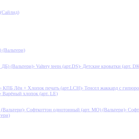
 (Сайлид)
) (Вальтери)
. ДБ) (Вальтери)
› Valtery teens (арт.DS)
› Детские кроватки (арт. D
› КПБ Лён + Хлопок печать (арт.LCH)
› Тенсел жаккард с гипюро
› Варёный хлопок (арт. LE)
 (Вальтери)
› Софткоттон однотонный (арт. MO) (Вальтери)
› Софт
тери)