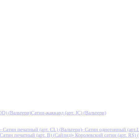
D) (Вальтери)
Сатин-жаккард (арт. JC) (Вальтери)
› Сатин печатный (арт. СL) (Вальтери)
› Сатин однотонный (арт.L
 Сатин печатный (арт. В) (Сайлид)
› Королевский сатин (арт. RS)