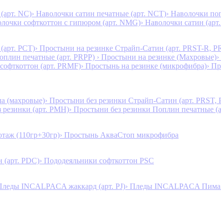
(арт. NC)
› Наволочки сатин печатные (арт. NCT)
› Наволочки поп
олочки софткоттон с гипюром (арт. NMG)
› Наволочки сатин (арт.
(арт. PCT)
› Простыни на резинке Страйп-Сатин (арт. PRST-R, P
Поплин печатные (арт. PRPP)
› Простыни на резинке (Махровые)
›
 софткоттон (арт. PRMF)
› Простынь на резинке (микрофибра)
› П
а (махровые)
› Простыни без резинки Страйп-Сатин (арт. PRST,
з резинки (арт. PMH)
› Простыни без резинки Поплин печатные (
таж (110гр+30гр)
› Простынь АкваСтоп микрофибра
 (арт. PDC)
› Пододеяльники софткоттон PSC
Пледы INCALPACA жаккард (арт. PJ)
› Пледы INCALPACA Пима х