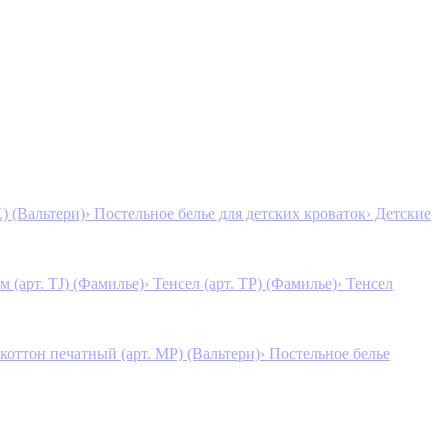
K) (Вальтери)
› Постельное белье для детских кроваток
› Детские
м (арт. TJ) (Фамилье)
› Тенсел (арт. ТР) (Фамилье)
› Тенсел
коттон печатный (арт. MР) (Вальтери)
› Постельное белье