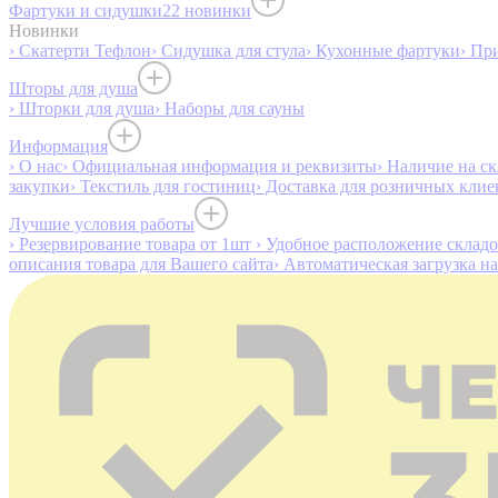
Фартуки и сидушки
22 новинки
Новинки
› Скатерти Тефлон
› Сидушка для стула
› Кухонные фартуки
› Пр
Шторы для душа
› Шторки для душа
› Наборы для сауны
Информация
› О нас
› Официальная информация и реквизиты
› Наличие на ск
закупки
› Текстиль для гостиниц
› Доставка для розничных клие
Лучшие условия работы
› Резервирование товара от 1шт
› Удобное расположение склад
описания товара для Вашего сайта
› Автоматическая загрузка н