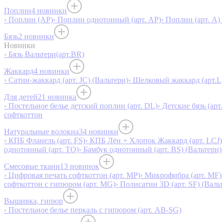
Поплин
4 новинки
› Поплин (AP)
› Поплин однотонный (арт. AP)
› Поплин (арт. А)
Бязь
2 новинки
Новинки
› Бязь Вальтери(арт.BR)
Жаккард
4 новинки
› Сатин-жаккард (арт. JC) (Вальтери)
› Шелковый жаккард (арт.L
Для детей
21 новинка
› Постельное белье детский поплин (арт. DL)
› Детские бязь (арт
софткоттон
Натуральные волокна
34 новинки
› КПБ Фланель (арт. FS)
› КПБ Лён + Хлопок Жаккард (арт. LCJ)
однотонный (арт. TO)
› Бамбук однотонный (арт. BS) (Вальтери)
Смесовые ткани
13 новинок
› Цифровая печать софткоттон (арт. MP)
› Микрофибра (арт. MF)
софткоттон с гипюром (арт. MG)
› Полисатин 3D (арт. SF) (Валь
Вышивка, гипюр
› Постельное белье перкаль с гипюром (арт. AB-SG)