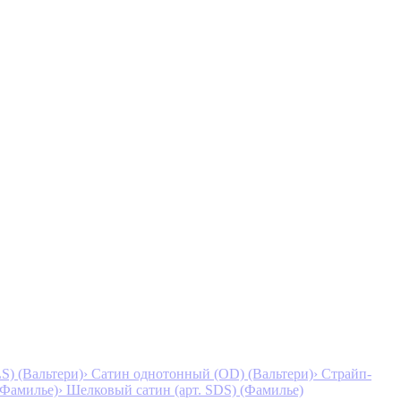
S) (Вальтери)
› Сатин однотонный (OD) (Вальтери)
› Страйп-
 (Фамилье)
› Шелковый сатин (арт. SDS) (Фамилье)