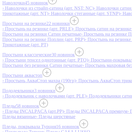
Наволочки
45 новинок
› Наволочки из страйп-сатина (арт. NST: NC)
› Наволочки сатин 
трикотажные (арт. NT)
› Наволочки стеганные (арт. STNP)
› Нав
Простыни на резинке
22 новинки
› Простынь на резинке (арт. PRLE)
› Простынь сатин на резинке 
Простыни на резинки Сатин печатные
› Простынь на резинке 
Простыни на резинке Поплин (арт. PRP)
› Простынь на резинке
Трикотажные (арт. РТ)
Простыни классические
30 новинок
› Простыни тенсел однотонные (арт. PTO)
› Простыни-покрывал
Простыни без резинки Сатин печатные
› Простынь махровая бе
Простыни аквастоп
› Простынь АкваСтоп махра (190гр)
› Простынь АкваСтоп трико
Пододеяльники
3 новинки
› Пододеяльник с наволочками (арт. PLE)
› Пододеяльники сатин
Пледы
58 новинок
› Пледы INCALPACA (арт.PP)
› Пледы INCALPACA премиум
› 
Пледы вязанные
› Пледы шерстяные
Пледы, покрывала Турция
16 новинок
› Покрывала Турция
› Пледы CASA LUSSO