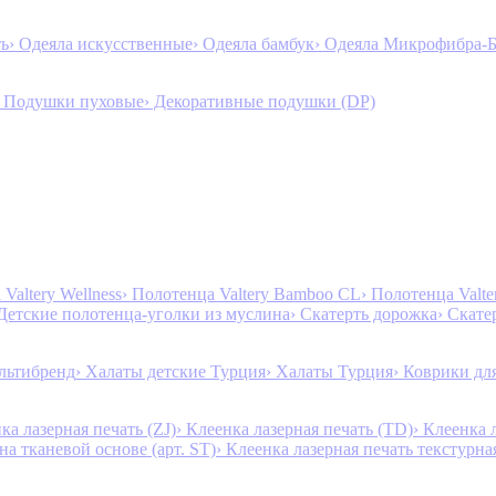
ть
› Одеяла искусственные
› Одеяла бамбук
› Одеяла Микрофибра-
› Подушки пуховые
› Декоративные подушки (DP)
Valtery Wellness
› Полотенца Valtery Bamboo CL
› Полотенца Valt
 Детские полотенца-уголки из муслина
› Скатерть дорожка
› Скате
льтибренд
› Халаты детские Турция
› Халаты Турция
› Коврики дл
ка лазерная печать (ZJ)
› Клеенка лазерная печать (TD)
› Клеенка 
на тканевой основе (арт. ST)
› Клеенка лазерная печать текстурная