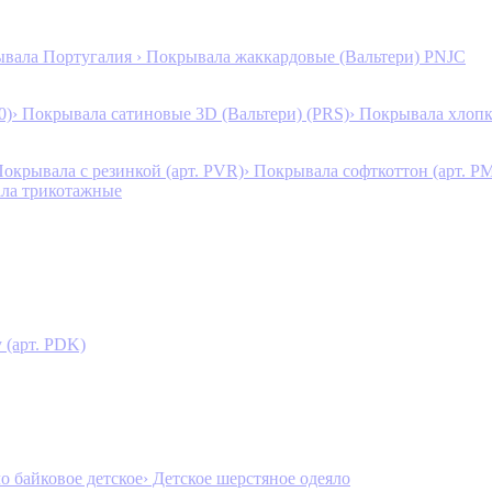
ывала Португалия
› Покрывала жаккардовые (Вальтери) PNJC
0)
› Покрывала сатиновые 3D (Вальтери) (PRS)
› Покрывала хлопк
Покрывала с резинкой (арт. PVR)
› Покрывала софткоттон (арт. P
ала трикотажные
 (арт. PDK)
ло байковое детское
› Детское шерстяное одеяло