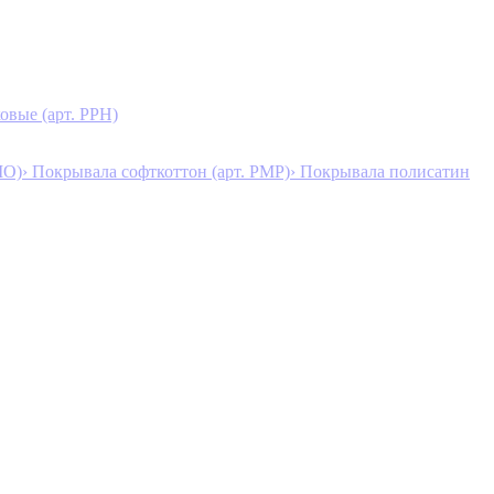
овые (арт. PPH)
MO)
› Покрывала софткоттон (арт. PMP)
› Покрывала полисатин