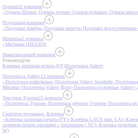
Одеяла
32 новинки
› Одеяла Шерпа
› Одеяла летние
› Одеяла пуховые
› Одеяла шерс
Подушки
4 новинки
› Подушки бамбук
› Подушки шерсть
› Подушки искусственные
Матрацы
1 новинка
› Матрацы ПИЛЛОУ
Наматрасники
8 новинок
Рекомендуем
Клеенка лазерная печать (FY)
Полотенца Valtery
Полотенца Valtery
12 новинок
› Полотенца вафельные
› Полотенца Valtery Seashells
› Полотенца 
Miranda
› Полотенца Valtery Rosy
› Полотенца кухонные Valtery
›
Текстиль Турция
22 новинки
› Полотенца Турция
› Полотенца детские Турция
› Полотенца му
Скатерти рулонные. Клеенка
› Клеенка лазерная печать (FY)
› Клеёнка LACE (арт. LA)
› Клеен
лазерная печать прозрачн с тиснением ( XC)
› Клеенка печатная 
W)