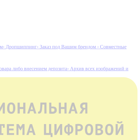
ам
› Дропшиппинг
› Заказ под Вашим брендом
› Совместные
товара либо внесением депозита
› Архив всех изображений и