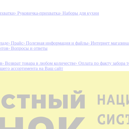
ихватки
› Руковичка-прихватка
› Наборы для кухни
ладе
› Прайс
› Полезная информация и файлы
› Интернет магазин
нтов
› Вопросы и ответы
ов
› Возврат товара в любом количестве
› Оплата по факту забора 
ашего ассортимента на Ваш сайт