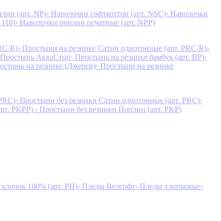
лин (арт. NP)
› Наволочки софткоттон (арт. NSC)
› Наволочки
 110)
› Наволочки поплин печатные (арт. NPP)
RC-R)
› Простыни на резинке Сатин однотонные (арт. PRC-R)
›
 Простынь АкваСтоп
› Простынь на резинке бамбук (арт. BP)
›
ростынь на резинке (Джерси)
› Простыни на резинке
 PRC)
› Простыни без резинки Сатин однотонные (арт. PRC)
›
арт. PKPP)
› Простыни без резинки Поплин (арт. PKP)
лопок 100% (арт. PH)
› Пледы Велсофт
› Пледы хлопковые
›