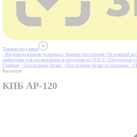
Товары под заказ
› Индивидуальная упаковка с Вашим логотипом
› Огромный асс
инвентарь для организации и тендеров по ГОСТ
› Продукция д
Главная >
Постельное белье >
Постельное белье из поплина >
П
Вальтери
КПБ AP-120