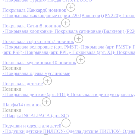
Покрывала Жаккард
6 новинок
› Покрывала жаккардовые серии 220 (Вальтери) (PN220)
› Покр
Покрывала Сатин
8 новинок
› Покрывала хлопковые
› Покрывала сатиновые (Вальтери) (P22
Покрывала софткоттон
57 новинок
› Покрывала велюровые (арт. PMST)
› Покрывала (арт. PMST)
› 
(арт. PSF)
› Покрывала (арт. PPL)
› Покрывала (арт. XJ)
› Покрыв
Покрывала муслиновые
10 новинок
Новинки
› Покрывала-одеяла муслиновые
Покрывала детские
Новинки
› Покрывала детские (арт. PDL)
› Покрывала в детскую кроватку
Шарфы
14 новинок
Новинки
› Шарфы INCALPACA (арт. SC)
Подушки и одеяла для детей
› Подушки детские ПИЛЛОУ
› Одеяла детские ПИЛЛОУ
› Одея