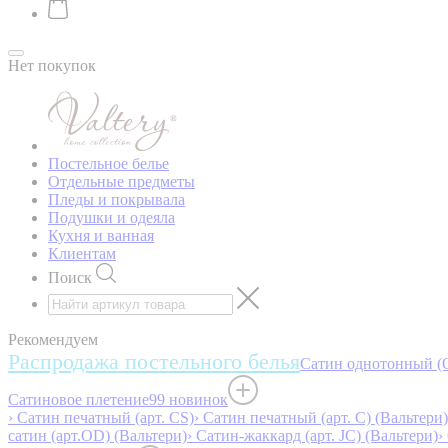
Нет покупок
Постельное белье
Отдельные предметы
Пледы и покрывала
Подушки и одеяла
Кухня и ванная
Клиентам
Поиск
Рекомендуем
Распродажа постельного белья
Сатин однотонный (O
Сатиновое плетение
99 новинок
› Сатин печатный (арт. СS)
› Сатин печатный (арт. С) (Вальтери)
сатин (арт.OD) (Вальтери)
› Сатин-жаккард (арт. JC) (Вальтери)
›