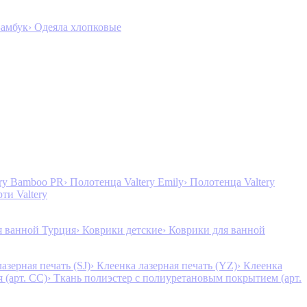
Бамбук
› Одеяла хлопковые
ery Bamboo PR
› Полотенца Valtery Emily
› Полотенца Valtery
рти Valtery
я ванной Турция
› Коврики детские
› Коврики для ванной
лазерная печать (SJ)
› Клеенка лазерная печать (YZ)
› Клеенка
 (арт. CC)
› Ткань полиэстер с полиуретановым покрытием (арт.