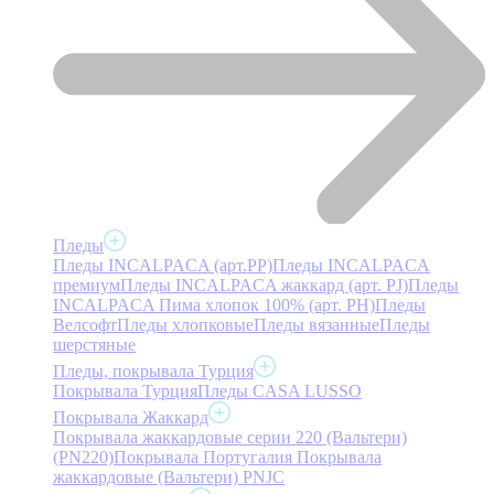
Пледы
Пледы INCALPACA (арт.PP)
Пледы INCALPACA
премиум
Пледы INCALPACA жаккард (арт. PJ)
Пледы
INCALPACA Пима хлопок 100% (арт. PH)
Пледы
Велсофт
Пледы хлопковые
Пледы вязанные
Пледы
шерстяные
Пледы, покрывала Турция
Покрывала Турция
Пледы CASA LUSSO
Покрывала Жаккард
Покрывала жаккардовые серии 220 (Вальтери)
(PN220)
Покрывала Португалия
Покрывала
жаккардовые (Вальтери) PNJC