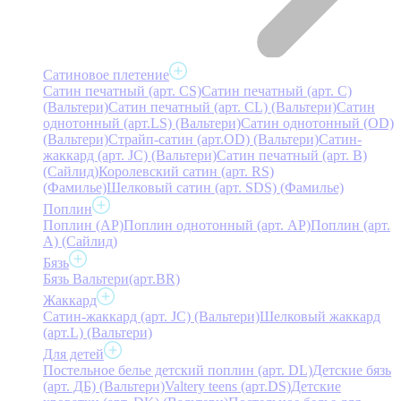
Сатиновое плетение
Сатин печатный (арт. СS)
Сатин печатный (арт. С)
(Вальтери)
Сатин печатный (арт. СL) (Вальтери)
Сатин
однотонный (арт.LS) (Вальтери)
Сатин однотонный (OD)
(Вальтери)
Страйп-сатин (арт.OD) (Вальтери)
Сатин-
жаккард (арт. JC) (Вальтери)
Сатин печатный (арт. В)
(Сайлид)
Королевский сатин (арт. RS)
(Фамилье)
Шелковый сатин (арт. SDS) (Фамилье)
Поплин
Поплин (AP)
Поплин однотонный (арт. AP)
Поплин (арт.
А) (Сайлид)
Бязь
Бязь Вальтери(арт.BR)
Жаккард
Сатин-жаккард (арт. JC) (Вальтери)
Шелковый жаккард
(арт.L) (Вальтери)
Для детей
Постельное белье детский поплин (арт. DL)
Детские бязь
(арт. ДБ) (Вальтери)
Valtery teens (арт.DS)
Детские