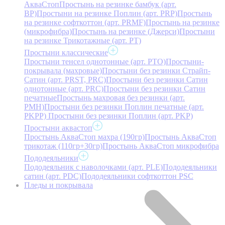
АкваСтоп
Простынь на резинке бамбук (арт.
BP)
Простыни на резинке Поплин (арт. PRP)
Простынь
на резинке софткоттон (арт. PRMF)
Простынь на резинке
(микрофибра)
Простынь на резинке (Джерси)
Простыни
на резинке Трикотажные (арт. РТ)
Простыни классические
Простыни тенсел однотонные (арт. PTO)
Простыни-
покрывала (махровые)
Простыни без резинки Страйп-
Сатин (арт. PRST, PRC)
Простыни без резинки Сатин
однотонные (арт. PRC)
Простыни без резинки Сатин
печатные
Простынь махровая без резинки (арт.
PMH)
Простыни без резинки Поплин печатные (арт.
PKPP)
Простыни без резинки Поплин (арт. PKP)
Простыни аквастоп
Простынь АкваСтоп махра (190гр)
Простынь АкваСтоп
трикотаж (110гр+30гр)
Простынь АкваСтоп микрофибра
Пододеяльники
Пододеяльник с наволочками (арт. PLE)
Пододеяльники
сатин (арт. PDC)
Пододеяльники софткоттон PSC
Пледы и покрывала