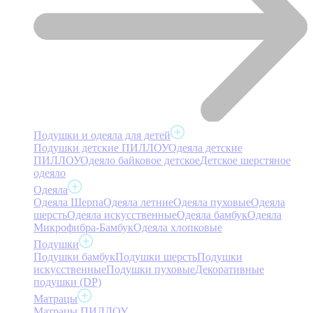
Подушки и одеяла для детей
Подушки детские ПИЛЛОУ
Одеяла детские
ПИЛЛОУ
Одеяло байковое детское
Детское шерстяное
одеяло
Одеяла
Одеяла Шерпа
Одеяла летние
Одеяла пуховые
Одеяла
шерсть
Одеяла искусственные
Одеяла бамбук
Одеяла
Микрофибра-Бамбук
Одеяла хлопковые
Подушки
Подушки бамбук
Подушки шерсть
Подушки
искусственные
Подушки пуховые
Декоративные
подушки (DP)
Матрацы
Матрацы ПИЛЛОУ