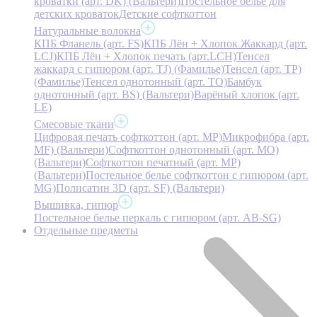
кроватки (арт. DK) (Вальтери)
Постельное белье для
детских кроваток
Детские софткоттон
Натуральные волокна
КПБ Фланель (арт. FS)
КПБ Лён + Хлопок Жаккард (арт.
LCJ)
КПБ Лён + Хлопок печать (арт.LCH)
Тенсел
жаккард с гипюром (арт. TJ) (Фамилье)
Тенсел (арт. ТР)
(Фамилье)
Тенсел однотонный (арт. TO)
Бамбук
однотонный (арт. BS) (Вальтери)
Варёный хлопок (арт.
LE)
Смесовые ткани
Цифровая печать софткоттон (арт. MP)
Микрофибра (арт.
MF) (Вальтери)
Софткоттон однотонный (арт. MO)
(Вальтери)
Софткоттон печатный (арт. MР)
(Вальтери)
Постельное белье софткоттон с гипюром (арт.
MG)
Полисатин 3D (арт. SF) (Вальтери)
Вышивка, гипюр
Постельное белье перкаль с гипюром (арт. AB-SG)
Отдельные предметы