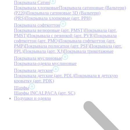
Покрывала Сатин
Покрывала хлопковые
Покрывала сатиновые (Вальтери)
(P220)
Покрывала сатиновые 3D (Вальтери)
(PRS)
Покрывала хлопковые (арт. PPH)
Покрывала софткоттон
Покрывала велюровые (арт. PMST)
Покрывала (арт.
PMST)
Покрывала с резинкой (арт. PVR)
Покрывала
софткоттон (арт. PMO)
Покрывала софткоттон (арт.
PMP)
Покрывала полисатин (арт. PSF)
Покрывала (арт.
PPL)
Покрывала (арт. XJ)
Покрывала трикотажные
Покрывала муслиновые
Покрывала-одеяла муслиновые
Покрывала детские
Покрывала детские (арт. PDL)
Покрывала в детскую
кроватку (арт. PDK)
Шарфы
Шарфы INCALPACA (арт. SC)
Подушки и одеяла