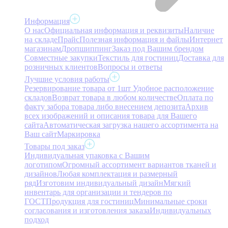
Информация
О нас
Официальная информация и реквизиты
Наличие
на складе
Прайс
Полезная информация и файлы
Интернет
магазинам
Дропшиппинг
Заказ под Вашим брендом
Совместные закупки
Текстиль для гостиниц
Доставка для
розничных клиентов
Вопросы и ответы
Лучшие условия работы
Резервирование товара от 1шт
Удобное расположение
складов
Возврат товара в любом количестве
Оплата по
факту забора товара либо внесением депозита
Архив
всех изображений и описания товара для Вашего
сайта
Автоматическая загрузка нашего ассортимента на
Ваш сайт
Маркировка
Товары под заказ
Индивидуальная упаковка с Вашим
логотипом
Огромный ассортимент вариантов тканей и
дизайнов
Любая комплектация и размерный
ряд
Изготовим индивидуальный дизайн
Мягкий
инвентарь для организации и тендеров по
ГОСТ
Продукция для гостиниц
Минимальные сроки
согласования и изготовления заказа
Индивидуальных
подход