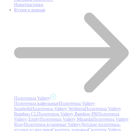
Наматрасники
Кухня и ванная
Полотенца Valtery
Полотенца вафельные
Полотенца Valtery
Seashells
Полотенца Valtery Wellness
Полотенца Valtery
Bamboo CL
Полотенца Valtery Bamboo PR
Полотенца
Valtery Emily
Полотенца Valtery Miranda
Полотенца Valtery
Rosy
Полотенца кухонные Valtery
Детские полотенца-
уголки из муслина
Скатерть дорожка
Скатерти Valtery