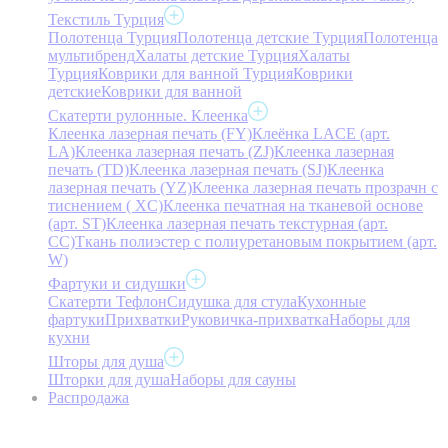
Текстиль Турция
Полотенца Турция
Полотенца детские Турция
Полотенца
мультибренд
Халаты детские Турция
Халаты
Турция
Коврики для ванной Турция
Коврики
детские
Коврики для ванной
Скатерти рулонные. Клеенка
Клеенка лазерная печать (FY)
Клеёнка LACE (арт.
LA)
Клеенка лазерная печать (ZJ)
Клеенка лазерная
печать (TD)
Клеенка лазерная печать (SJ)
Клеенка
лазерная печать (YZ)
Клеенка лазерная печать прозрачн с
тиснением ( XC)
Клеенка печатная на тканевой основе
(арт. ST)
Клеенка лазерная печать текстурная (арт.
CC)
Ткань полиэстер с полиуретановым покрытием (арт.
W)
Фартуки и сидушки
Скатерти Тефлон
Сидушка для стула
Кухонные
фартуки
Прихватки
Руковичка-прихватка
Наборы для
кухни
Шторы для душа
Шторки для душа
Наборы для сауны
Распродажа