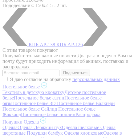
Пододеяльник: 150x215 - 2 шт.
КПБ AP-138
КПБ AP-126
С этим товаром покупают
Получайте только важные новости
Два раза в неделю Вам на
почту будут приходить информация об акциях, поставках и
распродажах
Я даю согласие на обработку
персональных данных
Постельное белье
Текстиль в детскую кроватку
Детское постельное
белье
Постельное белье сатин
Постельное белье
бязь
Постельное белье 3D
Постельное белье Вальтери
Постельное белье Сайлид
Постельное белье
Жаккард
Постельное белье поплин
Распродажа
Подушки Одеяла
Одеяла
Одеяла Лебяжий пух
Одеяла шелковые
Одеяла
шерстяные
Подушки бамбук
Одеяла хлопковые
Одеяла в