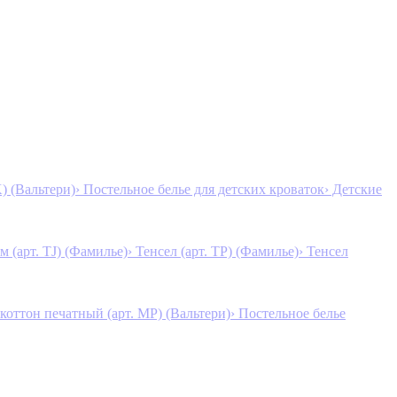
K) (Вальтери)
› Постельное белье для детских кроваток
› Детские
м (арт. TJ) (Фамилье)
› Тенсел (арт. ТР) (Фамилье)
› Тенсел
коттон печатный (арт. MР) (Вальтери)
› Постельное белье