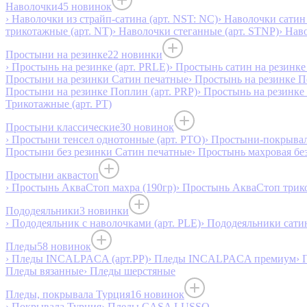
Наволочки
45 новинок
› Наволочки из страйп-сатина (арт. NST: NC)
› Наволочки сатин 
трикотажные (арт. NT)
› Наволочки стеганные (арт. STNP)
› Нав
Простыни на резинке
22 новинки
› Простынь на резинке (арт. PRLE)
› Простынь сатин на резинке 
Простыни на резинки Сатин печатные
› Простынь на резинке 
Простыни на резинке Поплин (арт. PRP)
› Простынь на резинке
Трикотажные (арт. РТ)
Простыни классические
30 новинок
› Простыни тенсел однотонные (арт. PTO)
› Простыни-покрывал
Простыни без резинки Сатин печатные
› Простынь махровая бе
Простыни аквастоп
› Простынь АкваСтоп махра (190гр)
› Простынь АкваСтоп трико
Пододеяльники
3 новинки
› Пододеяльник с наволочками (арт. PLE)
› Пододеяльники сатин
Пледы
58 новинок
› Пледы INCALPACA (арт.PP)
› Пледы INCALPACA премиум
› 
Пледы вязанные
› Пледы шерстяные
Пледы, покрывала Турция
16 новинок
› Покрывала Турция
› Пледы CASA LUSSO