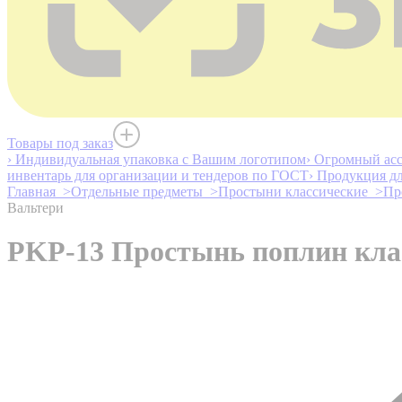
Товары под заказ
› Индивидуальная упаковка с Вашим логотипом
› Огромный асс
инвентарь для организации и тендеров по ГОСТ
› Продукция д
Главная >
Отдельные предметы >
Простыни классические >
Пр
Вальтери
PKP-13 Простынь поплин кла