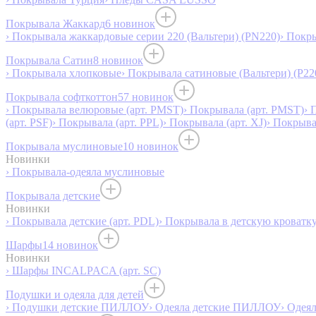
Покрывала Жаккард
6 новинок
› Покрывала жаккардовые серии 220 (Вальтери) (PN220)
› Покр
Покрывала Сатин
8 новинок
› Покрывала хлопковые
› Покрывала сатиновые (Вальтери) (P22
Покрывала софткоттон
57 новинок
› Покрывала велюровые (арт. PMST)
› Покрывала (арт. PMST)
› 
(арт. PSF)
› Покрывала (арт. PPL)
› Покрывала (арт. XJ)
› Покрыв
Покрывала муслиновые
10 новинок
Новинки
› Покрывала-одеяла муслиновые
Покрывала детские
Новинки
› Покрывала детские (арт. PDL)
› Покрывала в детскую кроватку
Шарфы
14 новинок
Новинки
› Шарфы INCALPACA (арт. SC)
Подушки и одеяла для детей
› Подушки детские ПИЛЛОУ
› Одеяла детские ПИЛЛОУ
› Одея