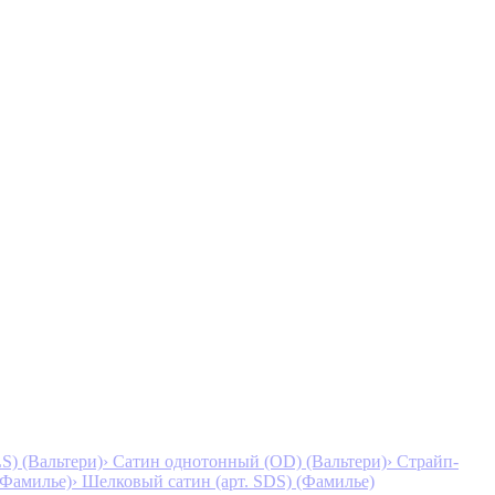
S) (Вальтери)
› Сатин однотонный (OD) (Вальтери)
› Страйп-
 (Фамилье)
› Шелковый сатин (арт. SDS) (Фамилье)