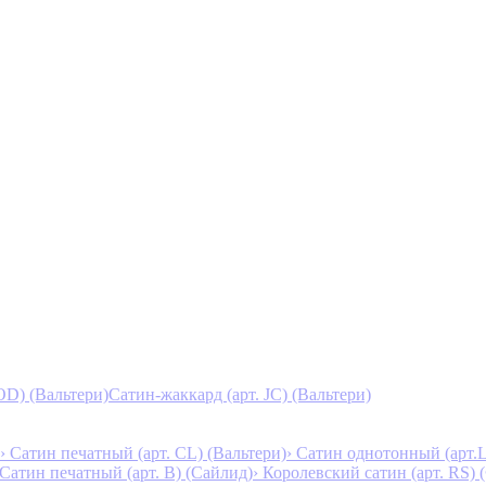
D) (Вальтери)
Сатин-жаккард (арт. JC) (Вальтери)
› Сатин печатный (арт. СL) (Вальтери)
› Сатин однотонный (арт.L
 Сатин печатный (арт. В) (Сайлид)
› Королевский сатин (арт. RS)