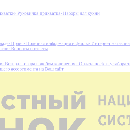
ихватки
› Руковичка-прихватка
› Наборы для кухни
ладе
› Прайс
› Полезная информация и файлы
› Интернет магазин
нтов
› Вопросы и ответы
ов
› Возврат товара в любом количестве
› Оплата по факту забора 
ашего ассортимента на Ваш сайт