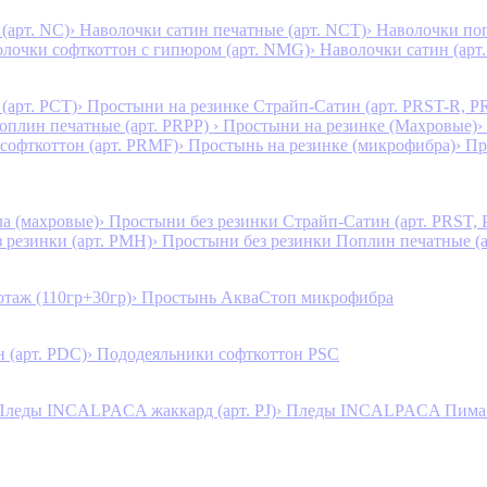
(арт. NC)
› Наволочки сатин печатные (арт. NCT)
› Наволочки поп
олочки софткоттон с гипюром (арт. NMG)
› Наволочки сатин (арт.
(арт. PCT)
› Простыни на резинке Страйп-Сатин (арт. PRST-R, P
Поплин печатные (арт. PRPP)
› Простыни на резинке (Махровые)
›
 софткоттон (арт. PRMF)
› Простынь на резинке (микрофибра)
› П
а (махровые)
› Простыни без резинки Страйп-Сатин (арт. PRST,
з резинки (арт. PMH)
› Простыни без резинки Поплин печатные (
таж (110гр+30гр)
› Простынь АкваСтоп микрофибра
 (арт. PDC)
› Пододеяльники софткоттон PSC
Пледы INCALPACA жаккард (арт. PJ)
› Пледы INCALPACA Пима х