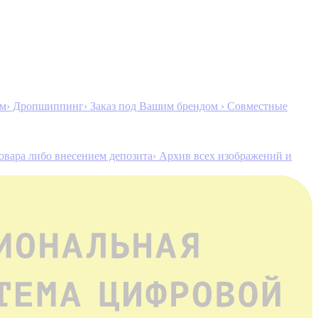
ам
› Дропшиппинг
› Заказ под Вашим брендом
› Совместные
товара либо внесением депозита
› Архив всех изображений и