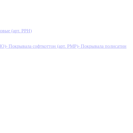
овые (арт. PPH)
MO)
› Покрывала софткоттон (арт. PMP)
› Покрывала полисатин