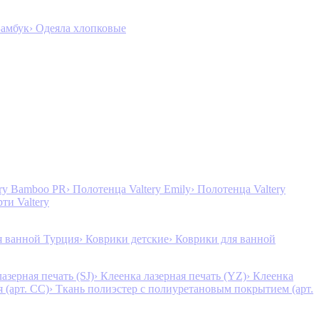
Бамбук
› Одеяла хлопковые
ery Bamboo PR
› Полотенца Valtery Emily
› Полотенца Valtery
рти Valtery
я ванной Турция
› Коврики детские
› Коврики для ванной
лазерная печать (SJ)
› Клеенка лазерная печать (YZ)
› Клеенка
 (арт. CC)
› Ткань полиэстер с полиуретановым покрытием (арт.