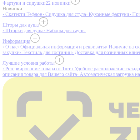
Фартуки и сидушки
22 новинки
Новинки
› Скатерти Тефлон
› Сидушка для стула
› Кухонные фартуки
› Пр
Шторы для душа
› Шторки для душа
› Наборы для сауны
Информация
› О нас
› Официальная информация и реквизиты
› Наличие на ск
закупки
› Текстиль для гостиниц
› Доставка для розничных клие
Лучшие условия работы
› Резервирование товара от 1шт
› Удобное расположение склад
описания товара для Вашего сайта
› Автоматическая загрузка н