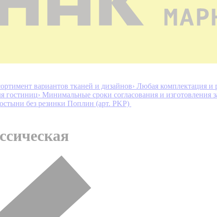
ортимент вариантов тканей и дизайнов
› Любая комплектация и 
ля гостиниц
› Минимальные сроки согласования и изготовления з
остыни без резинки Поплин (арт. PKP)
ссическая