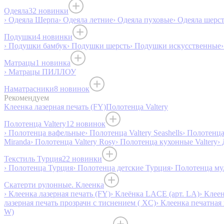
Одеяла
32 новинки
› Одеяла Шерпа
› Одеяла летние
› Одеяла пуховые
› Одеяла шерс
Подушки
4 новинки
› Подушки бамбук
› Подушки шерсть
› Подушки искусственные
Матрацы
1 новинка
› Матрацы ПИЛЛОУ
Наматрасники
8 новинок
Рекомендуем
Клеенка лазерная печать (FY)
Полотенца Valtery
Полотенца Valtery
12 новинок
› Полотенца вафельные
› Полотенца Valtery Seashells
› Полотенца 
Miranda
› Полотенца Valtery Rosy
› Полотенца кухонные Valtery
›
Текстиль Турция
22 новинки
› Полотенца Турция
› Полотенца детские Турция
› Полотенца му
Скатерти рулонные. Клеенка
› Клеенка лазерная печать (FY)
› Клеёнка LACE (арт. LA)
› Клеен
лазерная печать прозрачн с тиснением ( XC)
› Клеенка печатная 
W)