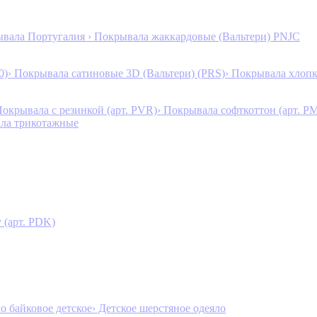
ывала Португалия
› Покрывала жаккардовые (Вальтери) PNJC
0)
› Покрывала сатиновые 3D (Вальтери) (PRS)
› Покрывала хлопк
Покрывала с резинкой (арт. PVR)
› Покрывала софткоттон (арт. P
ала трикотажные
 (арт. PDK)
ло байковое детское
› Детское шерстяное одеяло