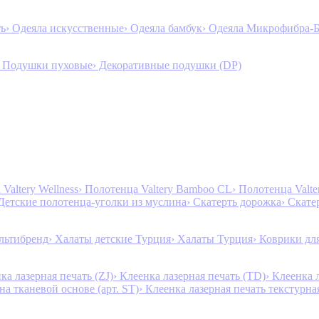
ть
› Одеяла искусственные
› Одеяла бамбук
› Одеяла Микрофибра-
› Подушки пуховые
› Декоративные подушки (DP)
Valtery Wellness
› Полотенца Valtery Bamboo CL
› Полотенца Valt
 Детские полотенца-уголки из муслина
› Скатерть дорожка
› Скате
льтибренд
› Халаты детские Турция
› Халаты Турция
› Коврики дл
ка лазерная печать (ZJ)
› Клеенка лазерная печать (TD)
› Клеенка 
на тканевой основе (арт. ST)
› Клеенка лазерная печать текстурная