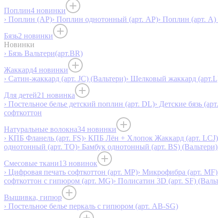
Поплин
4 новинки
› Поплин (AP)
› Поплин однотонный (арт. AP)
› Поплин (арт. А)
Бязь
2 новинки
Новинки
› Бязь Вальтери(арт.BR)
Жаккард
4 новинки
› Сатин-жаккард (арт. JC) (Вальтери)
› Шелковый жаккард (арт.L
Для детей
21 новинка
› Постельное белье детский поплин (арт. DL)
› Детские бязь (арт
софткоттон
Натуральные волокна
34 новинки
› КПБ Фланель (арт. FS)
› КПБ Лён + Хлопок Жаккард (арт. LCJ)
однотонный (арт. TO)
› Бамбук однотонный (арт. BS) (Вальтери)
Смесовые ткани
13 новинок
› Цифровая печать софткоттон (арт. MP)
› Микрофибра (арт. MF)
софткоттон с гипюром (арт. MG)
› Полисатин 3D (арт. SF) (Валь
Вышивка, гипюр
› Постельное белье перкаль с гипюром (арт. AB-SG)