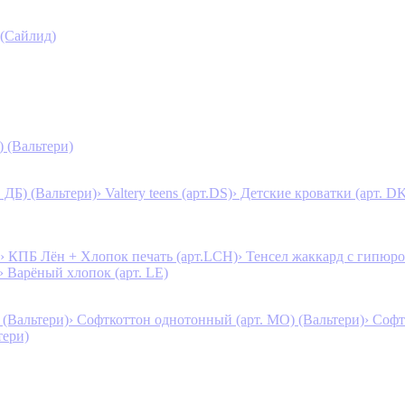
 (Сайлид)
) (Вальтери)
. ДБ) (Вальтери)
› Valtery teens (арт.DS)
› Детские кроватки (арт. D
› КПБ Лён + Хлопок печать (арт.LCH)
› Тенсел жаккард с гипюро
› Варёный хлопок (арт. LE)
 (Вальтери)
› Софткоттон однотонный (арт. MO) (Вальтери)
› Софт
тери)