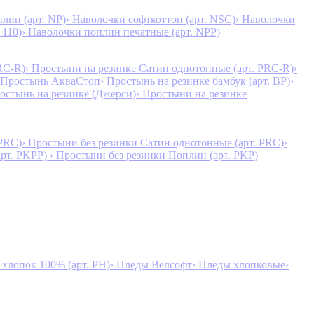
лин (арт. NP)
› Наволочки софткоттон (арт. NSC)
› Наволочки
 110)
› Наволочки поплин печатные (арт. NPP)
RC-R)
› Простыни на резинке Сатин однотонные (арт. PRC-R)
›
 Простынь АкваСтоп
› Простынь на резинке бамбук (арт. BP)
›
ростынь на резинке (Джерси)
› Простыни на резинке
 PRC)
› Простыни без резинки Сатин однотонные (арт. PRC)
›
арт. PKPP)
› Простыни без резинки Поплин (арт. PKP)
лопок 100% (арт. PH)
› Пледы Велсофт
› Пледы хлопковые
›