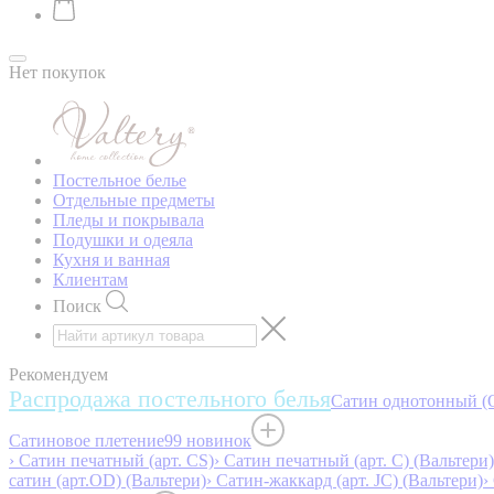
Нет покупок
Постельное белье
Отдельные предметы
Пледы и покрывала
Подушки и одеяла
Кухня и ванная
Клиентам
Поиск
Рекомендуем
Распродажа постельного белья
Сатин однотонный (O
Сатиновое плетение
99 новинок
› Сатин печатный (арт. СS)
› Сатин печатный (арт. С) (Вальтери)
сатин (арт.OD) (Вальтери)
› Сатин-жаккард (арт. JC) (Вальтери)
›