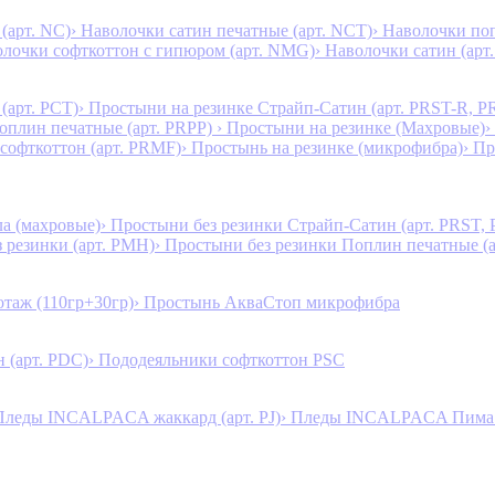
(арт. NC)
› Наволочки сатин печатные (арт. NCT)
› Наволочки поп
олочки софткоттон с гипюром (арт. NMG)
› Наволочки сатин (арт.
(арт. PCT)
› Простыни на резинке Страйп-Сатин (арт. PRST-R, P
Поплин печатные (арт. PRPP)
› Простыни на резинке (Махровые)
›
 софткоттон (арт. PRMF)
› Простынь на резинке (микрофибра)
› П
а (махровые)
› Простыни без резинки Страйп-Сатин (арт. PRST,
з резинки (арт. PMH)
› Простыни без резинки Поплин печатные (
таж (110гр+30гр)
› Простынь АкваСтоп микрофибра
 (арт. PDC)
› Пододеяльники софткоттон PSC
Пледы INCALPACA жаккард (арт. PJ)
› Пледы INCALPACA Пима х