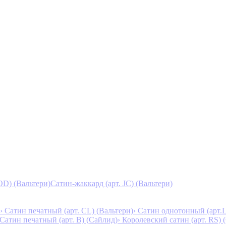
D) (Вальтери)
Сатин-жаккард (арт. JC) (Вальтери)
› Сатин печатный (арт. СL) (Вальтери)
› Сатин однотонный (арт.L
 Сатин печатный (арт. В) (Сайлид)
› Королевский сатин (арт. RS)