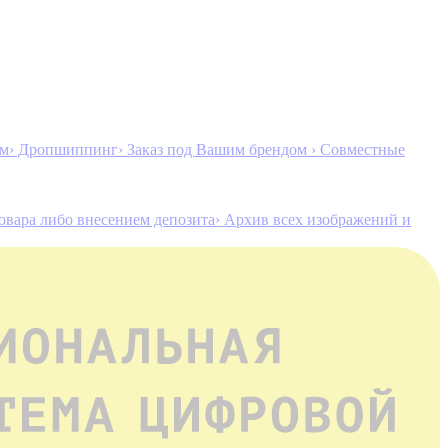
ам
› Дропшиппинг
› Заказ под Вашим брендом
› Совместные
товара либо внесением депозита
› Архив всех изображений и