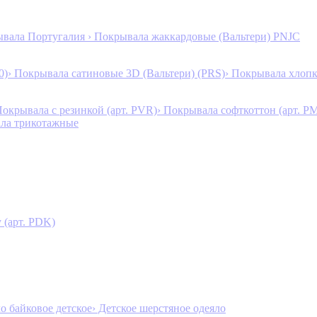
ывала Португалия
› Покрывала жаккардовые (Вальтери) PNJC
0)
› Покрывала сатиновые 3D (Вальтери) (PRS)
› Покрывала хлопк
Покрывала с резинкой (арт. PVR)
› Покрывала софткоттон (арт. P
ала трикотажные
 (арт. PDK)
ло байковое детское
› Детское шерстяное одеяло