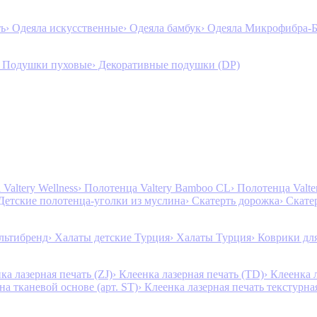
ть
› Одеяла искусственные
› Одеяла бамбук
› Одеяла Микрофибра-
› Подушки пуховые
› Декоративные подушки (DP)
Valtery Wellness
› Полотенца Valtery Bamboo CL
› Полотенца Valt
 Детские полотенца-уголки из муслина
› Скатерть дорожка
› Скате
льтибренд
› Халаты детские Турция
› Халаты Турция
› Коврики дл
ка лазерная печать (ZJ)
› Клеенка лазерная печать (TD)
› Клеенка 
на тканевой основе (арт. ST)
› Клеенка лазерная печать текстурная