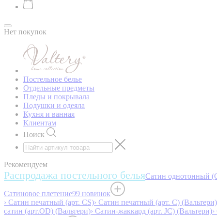
Нет покупок
Постельное белье
Отдельные предметы
Пледы и покрывала
Подушки и одеяла
Кухня и ванная
Клиентам
Поиск
Рекомендуем
Распродажа постельного белья
Сатин однотонный (O
Сатиновое плетение
99 новинок
› Сатин печатный (арт. СS)
› Сатин печатный (арт. С) (Вальтери)
сатин (арт.OD) (Вальтери)
› Сатин-жаккард (арт. JC) (Вальтери)
›