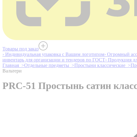
Товары под заказ
› Индивидуальная упаковка с Вашим логотипом
› Огромный асс
инвентарь для организации и тендеров по ГОСТ
› Продукция д
Главная >
Отдельные предметы >
Простыни классические >
Пр
Вальтери
PRC-51 Простынь сатин клас