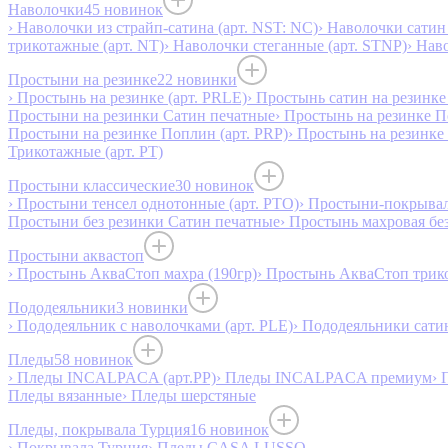
Наволочки
45 новинок
› Наволочки из страйп-сатина (арт. NST: NC)
› Наволочки сатин 
трикотажные (арт. NT)
› Наволочки стеганные (арт. STNP)
› Нав
Простыни на резинке
22 новинки
› Простынь на резинке (арт. PRLE)
› Простынь сатин на резинке 
Простыни на резинки Сатин печатные
› Простынь на резинке 
Простыни на резинке Поплин (арт. PRP)
› Простынь на резинке
Трикотажные (арт. РТ)
Простыни классические
30 новинок
› Простыни тенсел однотонные (арт. PTO)
› Простыни-покрывал
Простыни без резинки Сатин печатные
› Простынь махровая бе
Простыни аквастоп
› Простынь АкваСтоп махра (190гр)
› Простынь АкваСтоп трико
Пододеяльники
3 новинки
› Пододеяльник с наволочками (арт. PLE)
› Пододеяльники сатин
Пледы
58 новинок
› Пледы INCALPACA (арт.PP)
› Пледы INCALPACA премиум
› 
Пледы вязанные
› Пледы шерстяные
Пледы, покрывала Турция
16 новинок
› Покрывала Турция
› Пледы CASA LUSSO