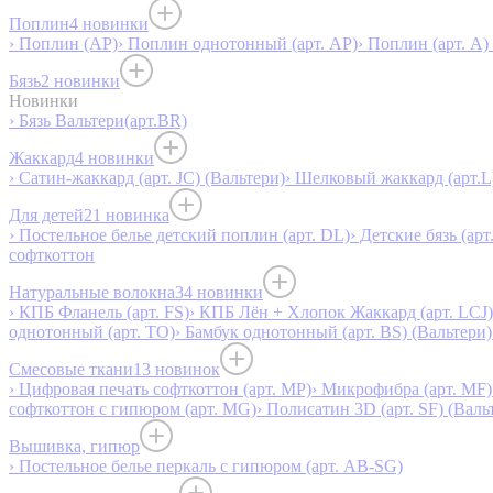
Поплин
4 новинки
› Поплин (AP)
› Поплин однотонный (арт. AP)
› Поплин (арт. А)
Бязь
2 новинки
Новинки
› Бязь Вальтери(арт.BR)
Жаккард
4 новинки
› Сатин-жаккард (арт. JC) (Вальтери)
› Шелковый жаккард (арт.L
Для детей
21 новинка
› Постельное белье детский поплин (арт. DL)
› Детские бязь (арт
софткоттон
Натуральные волокна
34 новинки
› КПБ Фланель (арт. FS)
› КПБ Лён + Хлопок Жаккард (арт. LCJ)
однотонный (арт. TO)
› Бамбук однотонный (арт. BS) (Вальтери)
Смесовые ткани
13 новинок
› Цифровая печать софткоттон (арт. MP)
› Микрофибра (арт. MF)
софткоттон с гипюром (арт. MG)
› Полисатин 3D (арт. SF) (Валь
Вышивка, гипюр
› Постельное белье перкаль с гипюром (арт. AB-SG)