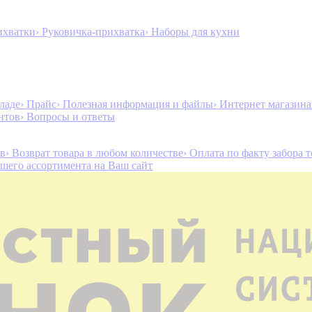
ихватки
› Руковичка-прихватка
› Наборы для кухни
ладе
› Прайс
› Полезная информация и файлы
› Интернет магазин
нтов
› Вопросы и ответы
ов
› Возврат товара в любом количестве
› Оплата по факту забора 
ашего ассортимента на Ваш сайт