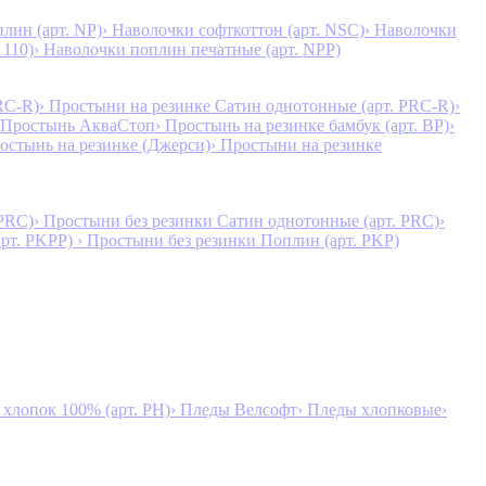
лин (арт. NP)
› Наволочки софткоттон (арт. NSC)
› Наволочки
 110)
› Наволочки поплин печатные (арт. NPP)
RC-R)
› Простыни на резинке Сатин однотонные (арт. PRC-R)
›
 Простынь АкваСтоп
› Простынь на резинке бамбук (арт. BP)
›
ростынь на резинке (Джерси)
› Простыни на резинке
 PRC)
› Простыни без резинки Сатин однотонные (арт. PRC)
›
арт. PKPP)
› Простыни без резинки Поплин (арт. PKP)
лопок 100% (арт. PH)
› Пледы Велсофт
› Пледы хлопковые
›