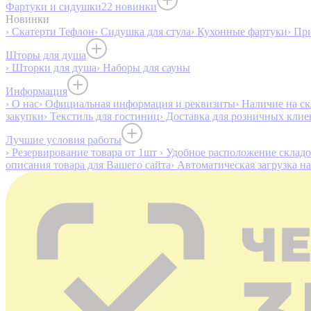
Фартуки и сидушки
22 новинки
Новинки
› Скатерти Тефлон
› Сидушка для стула
› Кухонные фартуки
› Пр
Шторы для душа
› Шторки для душа
› Наборы для сауны
Информация
› О нас
› Официальная информация и реквизиты
› Наличие на ск
закупки
› Текстиль для гостиниц
› Доставка для розничных клие
Лучшие условия работы
› Резервирование товара от 1шт
› Удобное расположение склад
описания товара для Вашего сайта
› Автоматическая загрузка н