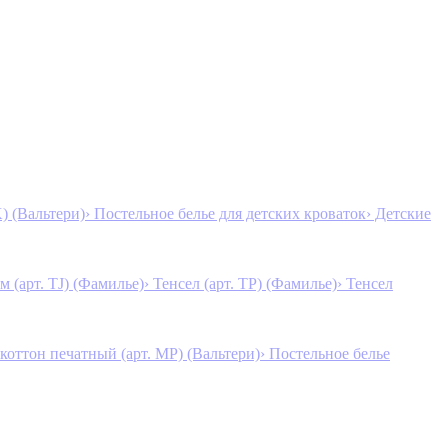
K) (Вальтери)
› Постельное белье для детских кроваток
› Детские
м (арт. TJ) (Фамилье)
› Тенсел (арт. ТР) (Фамилье)
› Тенсел
коттон печатный (арт. MР) (Вальтери)
› Постельное белье