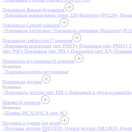
Покрывала Жаккард
6 новинок
› Покрывала жаккардовые серии 220 (Вальтери) (PN220)
› Покр
Покрывала Сатин
8 новинок
› Покрывала хлопковые
› Покрывала сатиновые (Вальтери) (P22
Покрывала софткоттон
57 новинок
› Покрывала велюровые (арт. PMST)
› Покрывала (арт. PMST)
› 
(арт. PSF)
› Покрывала (арт. PPL)
› Покрывала (арт. XJ)
› Покрыв
Покрывала муслиновые
10 новинок
Новинки
› Покрывала-одеяла муслиновые
Покрывала детские
Новинки
› Покрывала детские (арт. PDL)
› Покрывала в детскую кроватку
Шарфы
14 новинок
Новинки
› Шарфы INCALPACA (арт. SC)
Подушки и одеяла для детей
› Подушки детские ПИЛЛОУ
› Одеяла детские ПИЛЛОУ
› Одея