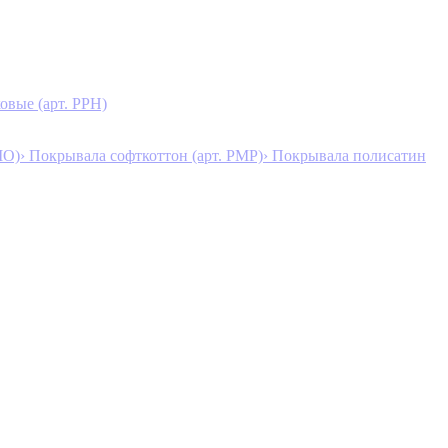
овые (арт. PPH)
MO)
› Покрывала софткоттон (арт. PMP)
› Покрывала полисатин