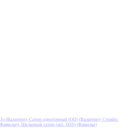
S) (Вальтери)
› Сатин однотонный (OD) (Вальтери)
› Страйп-
 (Фамилье)
› Шелковый сатин (арт. SDS) (Фамилье)