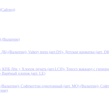
 (Сайлид)
) (Вальтери)
. ДБ) (Вальтери)
› Valtery teens (арт.DS)
› Детские кроватки (арт. D
› КПБ Лён + Хлопок печать (арт.LCH)
› Тенсел жаккард с гипюро
› Варёный хлопок (арт. LE)
 (Вальтери)
› Софткоттон однотонный (арт. MO) (Вальтери)
› Софт
тери)