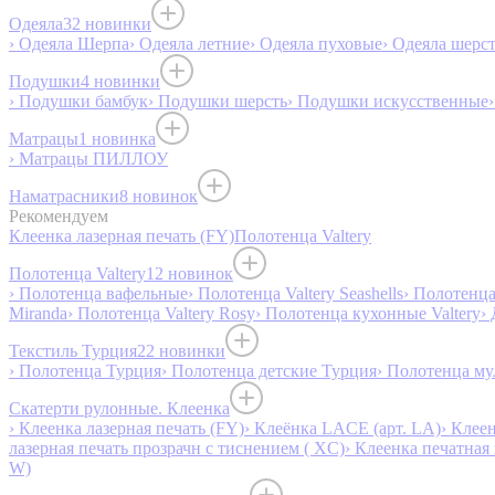
Одеяла
32 новинки
› Одеяла Шерпа
› Одеяла летние
› Одеяла пуховые
› Одеяла шерс
Подушки
4 новинки
› Подушки бамбук
› Подушки шерсть
› Подушки искусственные
Матрацы
1 новинка
› Матрацы ПИЛЛОУ
Наматрасники
8 новинок
Рекомендуем
Клеенка лазерная печать (FY)
Полотенца Valtery
Полотенца Valtery
12 новинок
› Полотенца вафельные
› Полотенца Valtery Seashells
› Полотенца 
Miranda
› Полотенца Valtery Rosy
› Полотенца кухонные Valtery
›
Текстиль Турция
22 новинки
› Полотенца Турция
› Полотенца детские Турция
› Полотенца му
Скатерти рулонные. Клеенка
› Клеенка лазерная печать (FY)
› Клеёнка LACE (арт. LA)
› Клеен
лазерная печать прозрачн с тиснением ( XC)
› Клеенка печатная 
W)