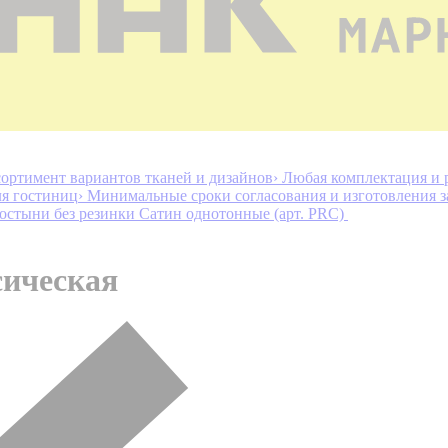
ортимент вариантов тканей и дизайнов
› Любая комплектация и 
ля гостиниц
› Минимальные сроки согласования и изготовления з
остыни без резинки Сатин однотонные (арт. PRC)
сическая