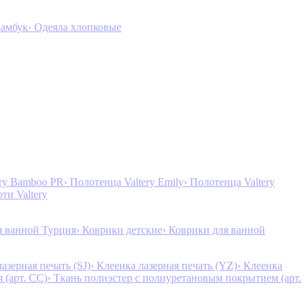
Бамбук
› Одеяла хлопковые
ery Bamboo PR
› Полотенца Valtery Emily
› Полотенца Valtery
рти Valtery
я ванной Турция
› Коврики детские
› Коврики для ванной
лазерная печать (SJ)
› Клеенка лазерная печать (YZ)
› Клеенка
 (арт. CC)
› Ткань полиэстер с полиуретановым покрытием (арт.