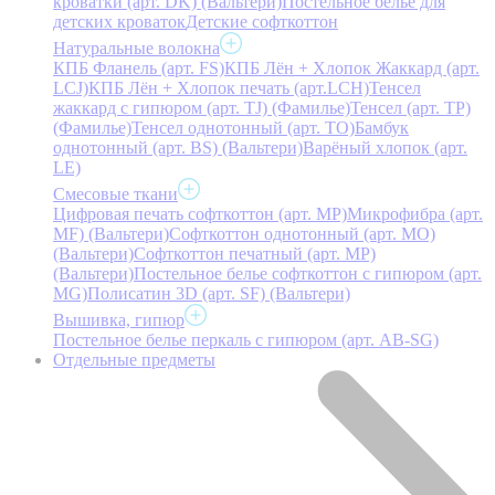
кроватки (арт. DK) (Вальтери)
Постельное белье для
детских кроваток
Детские софткоттон
Натуральные волокна
КПБ Фланель (арт. FS)
КПБ Лён + Хлопок Жаккард (арт.
LCJ)
КПБ Лён + Хлопок печать (арт.LCH)
Тенсел
жаккард с гипюром (арт. TJ) (Фамилье)
Тенсел (арт. ТР)
(Фамилье)
Тенсел однотонный (арт. TO)
Бамбук
однотонный (арт. BS) (Вальтери)
Варёный хлопок (арт.
LE)
Смесовые ткани
Цифровая печать софткоттон (арт. MP)
Микрофибра (арт.
MF) (Вальтери)
Софткоттон однотонный (арт. MO)
(Вальтери)
Софткоттон печатный (арт. MР)
(Вальтери)
Постельное белье софткоттон с гипюром (арт.
MG)
Полисатин 3D (арт. SF) (Вальтери)
Вышивка, гипюр
Постельное белье перкаль с гипюром (арт. AB-SG)
Отдельные предметы