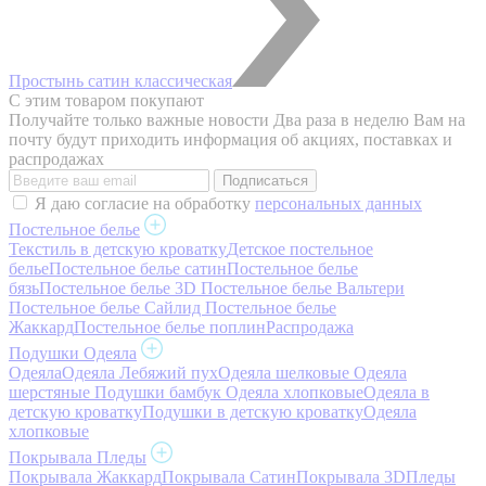
Простынь сатин классическая
С этим товаром покупают
Получайте только важные новости
Два раза в неделю Вам на
почту будут приходить информация об акциях, поставках и
распродажах
Я даю согласие на обработку
персональных данных
Постельное белье
Текстиль в детскую кроватку
Детское постельное
белье
Постельное белье сатин
Постельное белье
бязь
Постельное белье 3D
Постельное белье Вальтери
Постельное белье Сайлид
Постельное белье
Жаккард
Постельное белье поплин
Распродажа
Подушки Одеяла
Одеяла
Одеяла Лебяжий пух
Одеяла шелковые
Одеяла
шерстяные
Подушки бамбук
Одеяла хлопковые
Одеяла в
детскую кроватку
Подушки в детскую кроватку
Одеяла
хлопковые
Покрывала Пледы
Покрывала Жаккард
Покрывала Сатин
Покрывала 3D
Пледы