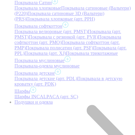
Покрывала Сатин
Покрывала хлопковые
Покрывала сатиновые (Вальтери)
(P220)
Покрывала сатиновые 3D (Вальтери)
(PRS)
Покрывала хлопковые (арт. PPH)
Покрывала софткоттон
Покрывала велюровые (арт. PMST)
Покрывала (арт.
PMST)
Покрывала с резинкой (арт. PVR)
Покрывала
софткоттон (арт. PMO)
Покрывала софткоттон (арт.
PMP)
Покрывала полисатин (арт. PSF)
Покрывала (арт.
PPL)
Покрывала (арт. XJ)
Покрывала трикотажные
Покрывала муслиновые
Покрывала-одеяла муслиновые
Покрывала детские
Покрывала детские (арт. PDL)
Покрывала в детскую
кроватку (арт. PDK)
Шарфы
Шарфы INCALPACA (арт. SC)
Подушки и одеяла