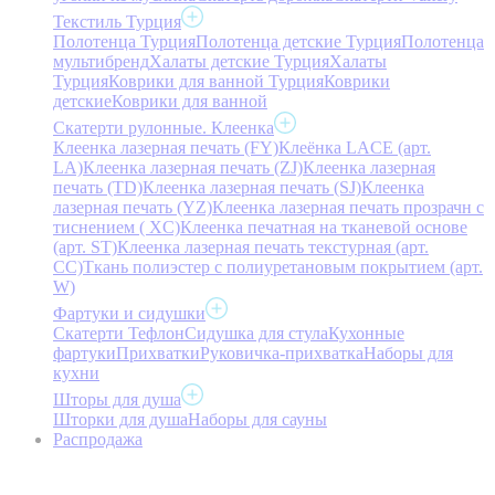
Текстиль Турция
Полотенца Турция
Полотенца детские Турция
Полотенца
мультибренд
Халаты детские Турция
Халаты
Турция
Коврики для ванной Турция
Коврики
детские
Коврики для ванной
Скатерти рулонные. Клеенка
Клеенка лазерная печать (FY)
Клеёнка LACE (арт.
LA)
Клеенка лазерная печать (ZJ)
Клеенка лазерная
печать (TD)
Клеенка лазерная печать (SJ)
Клеенка
лазерная печать (YZ)
Клеенка лазерная печать прозрачн с
тиснением ( XC)
Клеенка печатная на тканевой основе
(арт. ST)
Клеенка лазерная печать текстурная (арт.
CC)
Ткань полиэстер с полиуретановым покрытием (арт.
W)
Фартуки и сидушки
Скатерти Тефлон
Сидушка для стула
Кухонные
фартуки
Прихватки
Руковичка-прихватка
Наборы для
кухни
Шторы для душа
Шторки для душа
Наборы для сауны
Распродажа