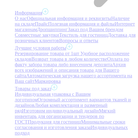
Информация
О нас
Официальная информация и реквизиты
Наличие
на складе
Прайс
Полезная информация и файлы
Интернет
магазинам
Дропшиппинг
Заказ под Вашим брендом
Совместные закупки
Текстиль для гостиниц
Доставка для
розничных клиентов
Вопросы и ответы
Лучшие условия работы
Резервирование товара от 1шт
Удобное расположение
складов
Возврат товара в любом количестве
Оплата по
факту забора товара либо внесением депозита
Архив
всех изображений и описания товара для Вашего
сайта
Автоматическая загрузка нашего ассортимента на
Ваш сайт
Маркировка
Товары под заказ
Индивидуальная упаковка с Вашим
логотипом
Огромный ассортимент вариантов тканей и
дизайнов
Любая комплектация и размерный
ряд
Изготовим индивидуальный дизайн
Мягкий
инвентарь для организации и тендеров по
ГОСТ
Продукция для гостиниц
Минимальные сроки
согласования и изготовления заказа
Индивидуальных
подход