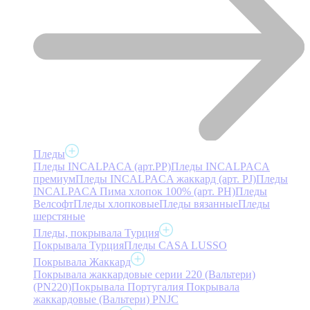
Пледы
Пледы INCALPACA (арт.PP)
Пледы INCALPACA
премиум
Пледы INCALPACA жаккард (арт. PJ)
Пледы
INCALPACA Пима хлопок 100% (арт. PH)
Пледы
Велсофт
Пледы хлопковые
Пледы вязанные
Пледы
шерстяные
Пледы, покрывала Турция
Покрывала Турция
Пледы CASA LUSSO
Покрывала Жаккард
Покрывала жаккардовые серии 220 (Вальтери)
(PN220)
Покрывала Португалия
Покрывала
жаккардовые (Вальтери) PNJC