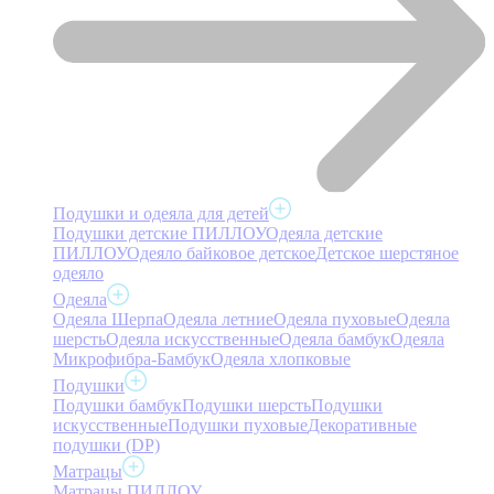
Подушки и одеяла для детей
Подушки детские ПИЛЛОУ
Одеяла детские
ПИЛЛОУ
Одеяло байковое детское
Детское шерстяное
одеяло
Одеяла
Одеяла Шерпа
Одеяла летние
Одеяла пуховые
Одеяла
шерсть
Одеяла искусственные
Одеяла бамбук
Одеяла
Микрофибра-Бамбук
Одеяла хлопковые
Подушки
Подушки бамбук
Подушки шерсть
Подушки
искусственные
Подушки пуховые
Декоративные
подушки (DP)
Матрацы
Матрацы ПИЛЛОУ