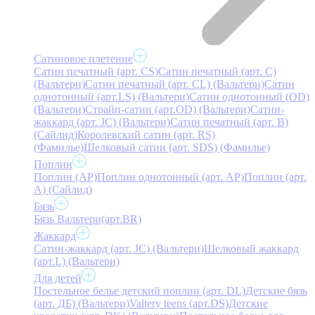
Сатиновое плетение
Сатин печатный (арт. СS)
Сатин печатный (арт. С)
(Вальтери)
Сатин печатный (арт. СL) (Вальтери)
Сатин
однотонный (арт.LS) (Вальтери)
Сатин однотонный (OD)
(Вальтери)
Страйп-сатин (арт.OD) (Вальтери)
Сатин-
жаккард (арт. JC) (Вальтери)
Сатин печатный (арт. В)
(Сайлид)
Королевский сатин (арт. RS)
(Фамилье)
Шелковый сатин (арт. SDS) (Фамилье)
Поплин
Поплин (AP)
Поплин однотонный (арт. AP)
Поплин (арт.
А) (Сайлид)
Бязь
Бязь Вальтери(арт.BR)
Жаккард
Сатин-жаккард (арт. JC) (Вальтери)
Шелковый жаккард
(арт.L) (Вальтери)
Для детей
Постельное белье детский поплин (арт. DL)
Детские бязь
(арт. ДБ) (Вальтери)
Valtery teens (арт.DS)
Детские