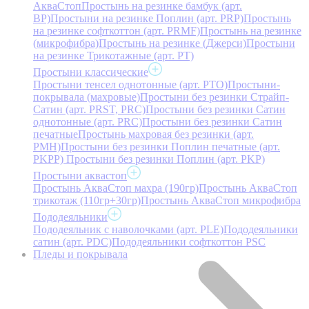
АкваСтоп
Простынь на резинке бамбук (арт.
BP)
Простыни на резинке Поплин (арт. PRP)
Простынь
на резинке софткоттон (арт. PRMF)
Простынь на резинке
(микрофибра)
Простынь на резинке (Джерси)
Простыни
на резинке Трикотажные (арт. РТ)
Простыни классические
Простыни тенсел однотонные (арт. PTO)
Простыни-
покрывала (махровые)
Простыни без резинки Страйп-
Сатин (арт. PRST, PRC)
Простыни без резинки Сатин
однотонные (арт. PRC)
Простыни без резинки Сатин
печатные
Простынь махровая без резинки (арт.
PMH)
Простыни без резинки Поплин печатные (арт.
PKPP)
Простыни без резинки Поплин (арт. PKP)
Простыни аквастоп
Простынь АкваСтоп махра (190гр)
Простынь АкваСтоп
трикотаж (110гр+30гр)
Простынь АкваСтоп микрофибра
Пододеяльники
Пододеяльник с наволочками (арт. PLE)
Пододеяльники
сатин (арт. PDC)
Пододеяльники софткоттон PSC
Пледы и покрывала