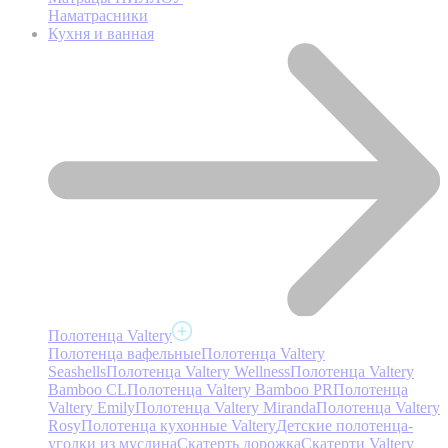
Наматрасники
Кухня и ванная
Полотенца Valtery
Полотенца вафельные
Полотенца Valtery
Seashells
Полотенца Valtery Wellness
Полотенца Valtery
Bamboo CL
Полотенца Valtery Bamboo PR
Полотенца
Valtery Emily
Полотенца Valtery Miranda
Полотенца Valtery
Rosy
Полотенца кухонные Valtery
Детские полотенца-
уголки из муслина
Скатерть дорожка
Скатерти Valtery