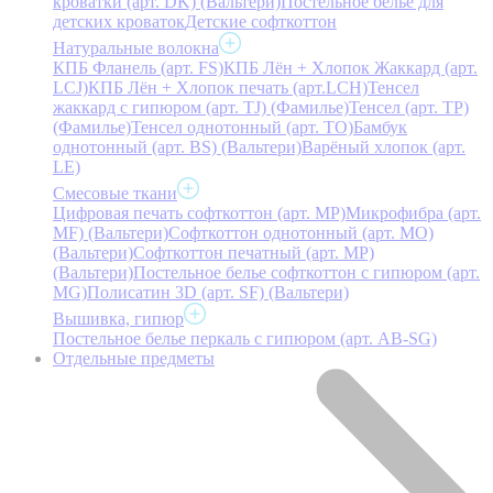
кроватки (арт. DK) (Вальтери)
Постельное белье для
детских кроваток
Детские софткоттон
Натуральные волокна
КПБ Фланель (арт. FS)
КПБ Лён + Хлопок Жаккард (арт.
LCJ)
КПБ Лён + Хлопок печать (арт.LCH)
Тенсел
жаккард с гипюром (арт. TJ) (Фамилье)
Тенсел (арт. ТР)
(Фамилье)
Тенсел однотонный (арт. TO)
Бамбук
однотонный (арт. BS) (Вальтери)
Варёный хлопок (арт.
LE)
Смесовые ткани
Цифровая печать софткоттон (арт. MP)
Микрофибра (арт.
MF) (Вальтери)
Софткоттон однотонный (арт. MO)
(Вальтери)
Софткоттон печатный (арт. MР)
(Вальтери)
Постельное белье софткоттон с гипюром (арт.
MG)
Полисатин 3D (арт. SF) (Вальтери)
Вышивка, гипюр
Постельное белье перкаль с гипюром (арт. AB-SG)
Отдельные предметы