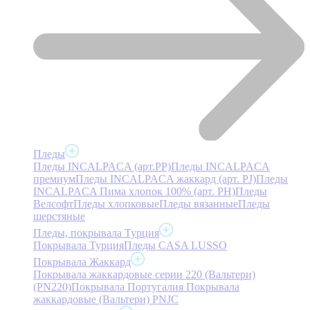
Пледы
Пледы INCALPACA (арт.PP)
Пледы INCALPACA
премиум
Пледы INCALPACA жаккард (арт. PJ)
Пледы
INCALPACA Пима хлопок 100% (арт. PH)
Пледы
Велсофт
Пледы хлопковые
Пледы вязанные
Пледы
шерстяные
Пледы, покрывала Турция
Покрывала Турция
Пледы CASA LUSSO
Покрывала Жаккард
Покрывала жаккардовые серии 220 (Вальтери)
(PN220)
Покрывала Португалия
Покрывала
жаккардовые (Вальтери) PNJC