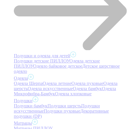
Подушки и одеяла для детей
Подушки детские ПИЛЛОУ
Одеяла детские
ПИЛЛОУ
Одеяло байковое детское
Детское шерстяное
одеяло
Одеяла
Одеяла Шерпа
Одеяла летние
Одеяла пуховые
Одеяла
шерсть
Одеяла искусственные
Одеяла бамбук
Одеяла
Микрофибра-Бамбук
Одеяла хлопковые
Подушки
Подушки бамбук
Подушки шерсть
Подушки
искусственные
Подушки пуховые
Декоративные
подушки (DP)
Матрацы
Матрацы ПИЛЛОУ