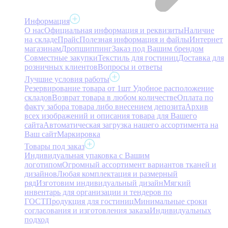
Информация
О нас
Официальная информация и реквизиты
Наличие
на складе
Прайс
Полезная информация и файлы
Интернет
магазинам
Дропшиппинг
Заказ под Вашим брендом
Совместные закупки
Текстиль для гостиниц
Доставка для
розничных клиентов
Вопросы и ответы
Лучшие условия работы
Резервирование товара от 1шт
Удобное расположение
складов
Возврат товара в любом количестве
Оплата по
факту забора товара либо внесением депозита
Архив
всех изображений и описания товара для Вашего
сайта
Автоматическая загрузка нашего ассортимента на
Ваш сайт
Маркировка
Товары под заказ
Индивидуальная упаковка с Вашим
логотипом
Огромный ассортимент вариантов тканей и
дизайнов
Любая комплектация и размерный
ряд
Изготовим индивидуальный дизайн
Мягкий
инвентарь для организации и тендеров по
ГОСТ
Продукция для гостиниц
Минимальные сроки
согласования и изготовления заказа
Индивидуальных
подход