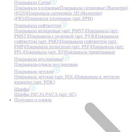
Покрывала Сатин
Покрывала хлопковые
Покрывала сатиновые (Вальтери)
(P220)
Покрывала сатиновые 3D (Вальтери)
(PRS)
Покрывала хлопковые (арт. PPH)
Покрывала софткоттон
Покрывала велюровые (арт. PMST)
Покрывала (арт.
PMST)
Покрывала с резинкой (арт. PVR)
Покрывала
софткоттон (арт. PMO)
Покрывала софткоттон (арт.
PMP)
Покрывала полисатин (арт. PSF)
Покрывала (арт.
PPL)
Покрывала (арт. XJ)
Покрывала трикотажные
Покрывала муслиновые
Покрывала-одеяла муслиновые
Покрывала детские
Покрывала детские (арт. PDL)
Покрывала в детскую
кроватку (арт. PDK)
Шарфы
Шарфы INCALPACA (арт. SC)
Подушки и одеяла