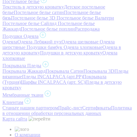
Постельное белье
Текстиль в детскую кроватку
Детское постельное
белье
Постельное белье сатин
Постельное белье
бязь
Постельное белье 3D
Постельное белье Вальтери
Постельное белье Сайлид
Постельное белье
Жаккард
Постельное белье поплин
Распродажа
Подушки Одеяла
Одеяла
Одеяла Лебяжий пух
Одеяла шелковые
Одеяла
шерстяные
Подушки бамбук
Одеяла хлопковые
Одеяла в
детскую кроватку
Подушки в детскую кроватку
Одеяла
хлопковые
Покрывала Пледы
Покрывала Жаккард
Покрывала Сатин
Покрывала 3D
Пледы
вязанные
Пледы INCALPACA (арт.PP)
Покрывала
(Турция)
Шарфы INCALPACA (арт. SC)
Пледы в детскую
кроватку
Мембранные ткани
Клиентам
Станьте нашим партнером
Прайс-лист
Сертификаты
Политика
в отношении обработки персональных данных
Карта сайта
О компании