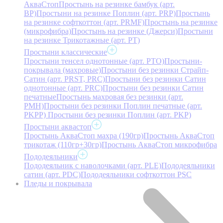
АкваСтоп
Простынь на резинке бамбук (арт.
BP)
Простыни на резинке Поплин (арт. PRP)
Простынь
на резинке софткоттон (арт. PRMF)
Простынь на резинке
(микрофибра)
Простынь на резинке (Джерси)
Простыни
на резинке Трикотажные (арт. РТ)
Простыни классические
Простыни тенсел однотонные (арт. PTO)
Простыни-
покрывала (махровые)
Простыни без резинки Страйп-
Сатин (арт. PRST, PRC)
Простыни без резинки Сатин
однотонные (арт. PRC)
Простыни без резинки Сатин
печатные
Простынь махровая без резинки (арт.
PMH)
Простыни без резинки Поплин печатные (арт.
PKPP)
Простыни без резинки Поплин (арт. PKP)
Простыни аквастоп
Простынь АкваСтоп махра (190гр)
Простынь АкваСтоп
трикотаж (110гр+30гр)
Простынь АкваСтоп микрофибра
Пододеяльники
Пододеяльник с наволочками (арт. PLE)
Пододеяльники
сатин (арт. PDC)
Пододеяльники софткоттон PSC
Пледы и покрывала