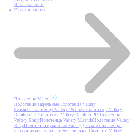
Наматрасники
Кухня и ванная
Полотенца Valtery
Полотенца вафельные
Полотенца Valtery
Seashells
Полотенца Valtery Wellness
Полотенца Valtery
Bamboo CL
Полотенца Valtery Bamboo PR
Полотенца
Valtery Emily
Полотенца Valtery Miranda
Полотенца Valtery
Rosy
Полотенца кухонные Valtery
Детские полотенца-
уголки из муслина
Скатерть дорожка
Скатерти Valtery