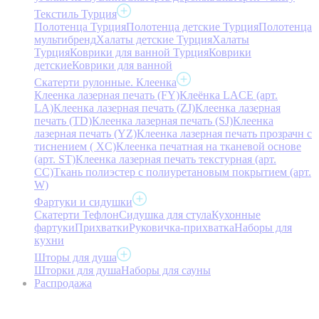
Текстиль Турция
Полотенца Турция
Полотенца детские Турция
Полотенца
мультибренд
Халаты детские Турция
Халаты
Турция
Коврики для ванной Турция
Коврики
детские
Коврики для ванной
Скатерти рулонные. Клеенка
Клеенка лазерная печать (FY)
Клеёнка LACE (арт.
LA)
Клеенка лазерная печать (ZJ)
Клеенка лазерная
печать (TD)
Клеенка лазерная печать (SJ)
Клеенка
лазерная печать (YZ)
Клеенка лазерная печать прозрачн с
тиснением ( XC)
Клеенка печатная на тканевой основе
(арт. ST)
Клеенка лазерная печать текстурная (арт.
CC)
Ткань полиэстер с полиуретановым покрытием (арт.
W)
Фартуки и сидушки
Скатерти Тефлон
Сидушка для стула
Кухонные
фартуки
Прихватки
Руковичка-прихватка
Наборы для
кухни
Шторы для душа
Шторки для душа
Наборы для сауны
Распродажа