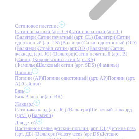
Сатиновое плетение
Сатин печатный (арт. СS)
Сатин печатный (арт. С)
(Вальтери)
Сатин печатный (арт. СL) (Вальтери)
Сатин
однотонный (арт.LS) (Вальтери)
Сатин однотонный (OD)
(Вальтери)
Страйп-сатин (арт.OD) (Вальтери)
Сатин-
жаккард (арт. JC) (Вальтери)
Сатин печатный (арт. В)
(Сайлид)
Королевский сатин (арт. RS)
(Фамилье)
Шелковый сатин (арт. SDS) (Фамилье)
Поплин
Поплин (AP)
Поплин однотонный (арт. AP)
Поплин (арт.
А) (Сайлид)
Бязь
Бязь Вальтери(арт.BR)
Жаккард
Сатин-жаккард (арт. JC) (Вальтери)
Шелковый жаккард
(арт.L) (Вальтери)
Для детей
Постельное белье детский поплин (арт. DL)
Детские бязь
(арт. ДБ) (Вальтери)
Valtery teens (арт.DS)
Детские