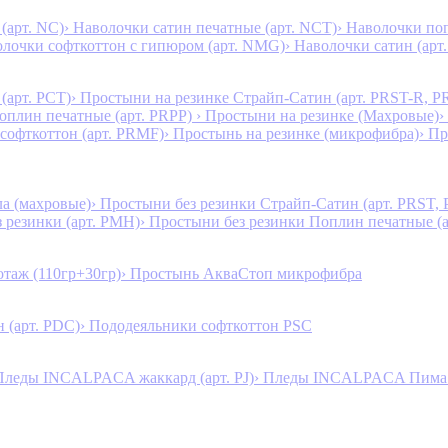
(арт. NC)
› Наволочки сатин печатные (арт. NCT)
› Наволочки поп
олочки софткоттон с гипюром (арт. NMG)
› Наволочки сатин (арт.
(арт. PCT)
› Простыни на резинке Страйп-Сатин (арт. PRST-R, P
Поплин печатные (арт. PRPP)
› Простыни на резинке (Махровые)
›
 софткоттон (арт. PRMF)
› Простынь на резинке (микрофибра)
› П
а (махровые)
› Простыни без резинки Страйп-Сатин (арт. PRST,
з резинки (арт. PMH)
› Простыни без резинки Поплин печатные (
таж (110гр+30гр)
› Простынь АкваСтоп микрофибра
 (арт. PDC)
› Пододеяльники софткоттон PSC
Пледы INCALPACA жаккард (арт. PJ)
› Пледы INCALPACA Пима х