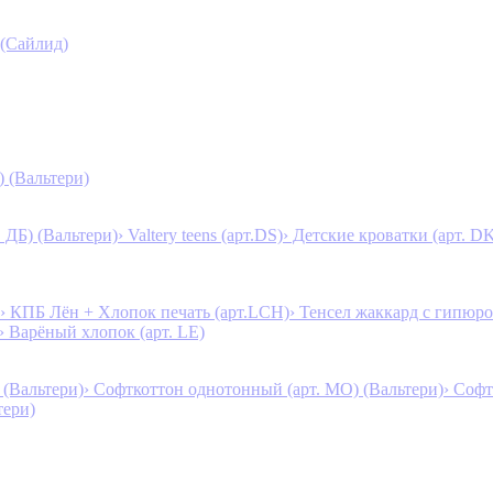
 (Сайлид)
) (Вальтери)
. ДБ) (Вальтери)
› Valtery teens (арт.DS)
› Детские кроватки (арт. D
› КПБ Лён + Хлопок печать (арт.LCH)
› Тенсел жаккард с гипюро
› Варёный хлопок (арт. LE)
 (Вальтери)
› Софткоттон однотонный (арт. MO) (Вальтери)
› Софт
тери)