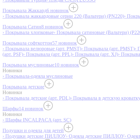
Покрывала Жаккард
6 новинок
› Покрывала жаккардовые серии 220 (Вальтери) (PN220)
› Покр
Покрывала Сатин
8 новинок
› Покрывала хлопковые
› Покрывала сатиновые (Вальтери) (P22
Покрывала софткоттон
57 новинок
› Покрывала велюровые (арт. PMST)
› Покрывала (арт. PMST)
› 
(арт. PSF)
› Покрывала (арт. PPL)
› Покрывала (арт. XJ)
› Покрыв
Покрывала муслиновые
10 новинок
Новинки
› Покрывала-одеяла муслиновые
Покрывала детские
Новинки
› Покрывала детские (арт. PDL)
› Покрывала в детскую кроватку
Шарфы
14 новинок
Новинки
› Шарфы INCALPACA (арт. SC)
Подушки и одеяла для детей
› Подушки детские ПИЛЛОУ
› Одеяла детские ПИЛЛОУ
› Одея