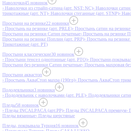
Наволочки
45 новинок
› Наволочки из страйп-сатина (арт. NST: NC)
› Наволочки сатин 
трикотажные (арт. NT)
› Наволочки стеганные (арт. STNP)
› Нав
Простыни на резинке
22 новинки
› Простынь на резинке (арт. PRLE)
› Простынь сатин на резинке 
Простыни на резинки Сатин печатные
› Простынь на резинке 
Простыни на резинке Поплин (арт. PRP)
› Простынь на резинке
Трикотажные (арт. РТ)
Простыни классические
30 новинок
› Простыни тенсел однотонные (арт. PTO)
› Простыни-покрывал
Простыни без резинки Сатин печатные
› Простынь махровая бе
Простыни аквастоп
› Простынь АкваСтоп махра (190гр)
› Простынь АкваСтоп трико
Пододеяльники
3 новинки
› Пододеяльник с наволочками (арт. PLE)
› Пододеяльники сатин
Пледы
58 новинок
› Пледы INCALPACA (арт.PP)
› Пледы INCALPACA премиум
› 
Пледы вязанные
› Пледы шерстяные
Пледы, покрывала Турция
16 новинок
› Покрывала Турция
› Пледы CASA LUSSO