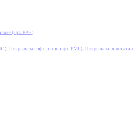
овые (арт. PPH)
MO)
› Покрывала софткоттон (арт. PMP)
› Покрывала полисатин