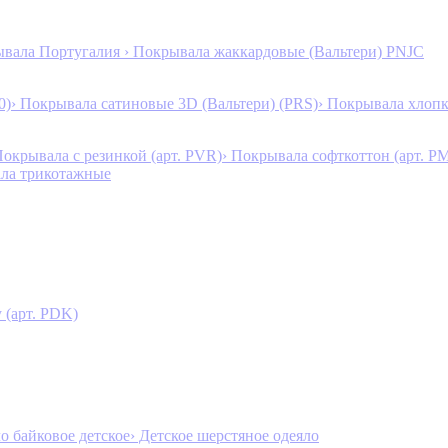
ывала Португалия
› Покрывала жаккардовые (Вальтери) PNJC
0)
› Покрывала сатиновые 3D (Вальтери) (PRS)
› Покрывала хлопк
Покрывала с резинкой (арт. PVR)
› Покрывала софткоттон (арт. P
ала трикотажные
 (арт. PDK)
ло байковое детское
› Детское шерстяное одеяло