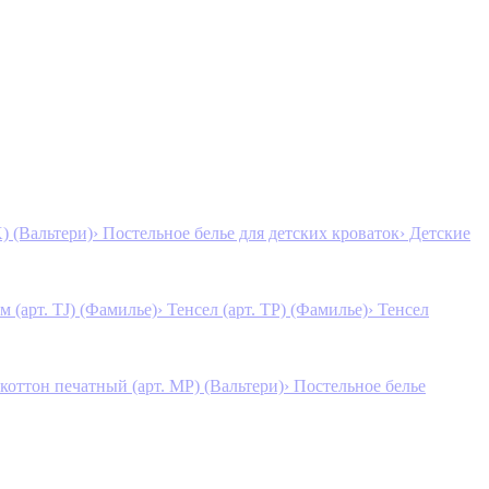
K) (Вальтери)
› Постельное белье для детских кроваток
› Детские
м (арт. TJ) (Фамилье)
› Тенсел (арт. ТР) (Фамилье)
› Тенсел
коттон печатный (арт. MР) (Вальтери)
› Постельное белье