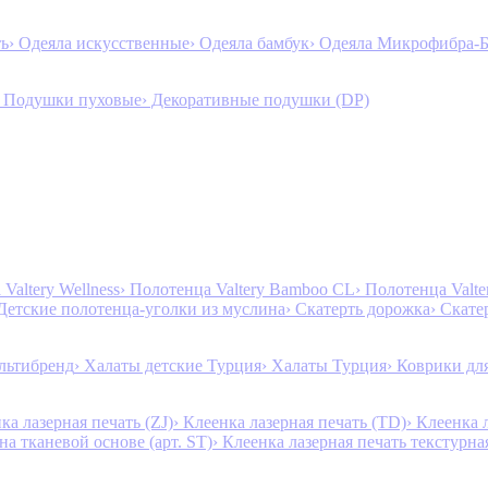
ть
› Одеяла искусственные
› Одеяла бамбук
› Одеяла Микрофибра-
› Подушки пуховые
› Декоративные подушки (DP)
Valtery Wellness
› Полотенца Valtery Bamboo CL
› Полотенца Valt
 Детские полотенца-уголки из муслина
› Скатерть дорожка
› Скате
льтибренд
› Халаты детские Турция
› Халаты Турция
› Коврики дл
ка лазерная печать (ZJ)
› Клеенка лазерная печать (TD)
› Клеенка 
на тканевой основе (арт. ST)
› Клеенка лазерная печать текстурная