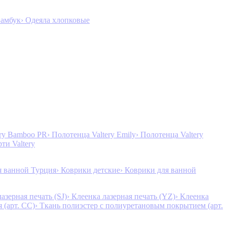
Бамбук
› Одеяла хлопковые
ery Bamboo PR
› Полотенца Valtery Emily
› Полотенца Valtery
рти Valtery
я ванной Турция
› Коврики детские
› Коврики для ванной
лазерная печать (SJ)
› Клеенка лазерная печать (YZ)
› Клеенка
 (арт. CC)
› Ткань полиэстер с полиуретановым покрытием (арт.