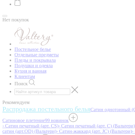
Нет покупок
Постельное белье
Отдельные предметы
Пледы и покрывала
Подушки и одеяла
Кухня и ванная
Клиентам
Поиск
Рекомендуем
Распродажа постельного белья
Сатин однотонный (O
Сатиновое плетение
99 новинок
› Сатин печатный (арт. СS)
› Сатин печатный (арт. С) (Вальтери)
сатин (арт.OD) (Вальтери)
› Сатин-жаккард (арт. JC) (Вальтери)
›