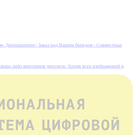
ам
› Дропшиппинг
› Заказ под Вашим брендом
› Совместные
товара либо внесением депозита
› Архив всех изображений и