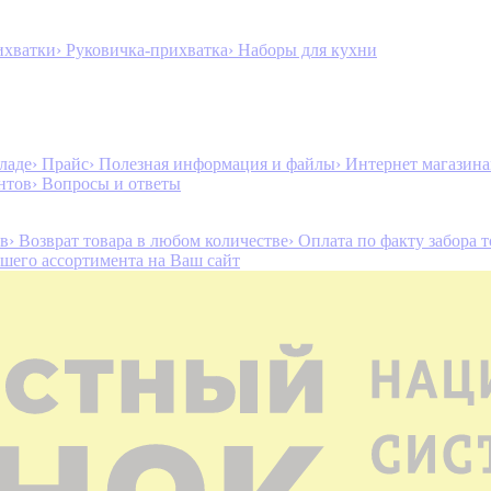
ихватки
› Руковичка-прихватка
› Наборы для кухни
ладе
› Прайс
› Полезная информация и файлы
› Интернет магазин
нтов
› Вопросы и ответы
ов
› Возврат товара в любом количестве
› Оплата по факту забора 
ашего ассортимента на Ваш сайт