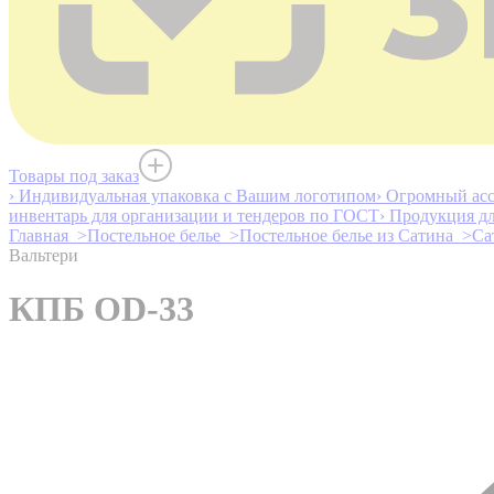
Товары под заказ
› Индивидуальная упаковка с Вашим логотипом
› Огромный асс
инвентарь для организации и тендеров по ГОСТ
› Продукция д
Главная >
Постельное белье >
Постельное белье из Сатина >
Са
Вальтери
КПБ OD-33