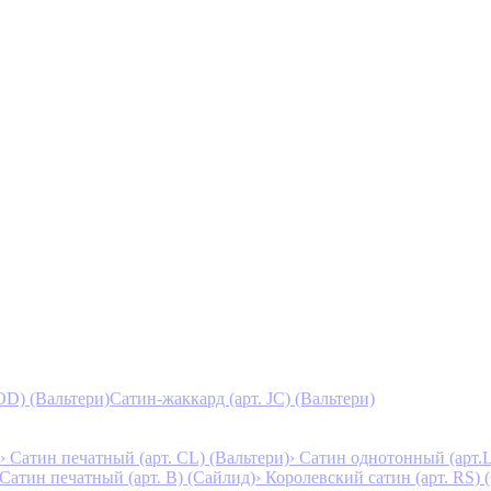
D) (Вальтери)
Сатин-жаккард (арт. JC) (Вальтери)
› Сатин печатный (арт. СL) (Вальтери)
› Сатин однотонный (арт.L
 Сатин печатный (арт. В) (Сайлид)
› Королевский сатин (арт. RS)