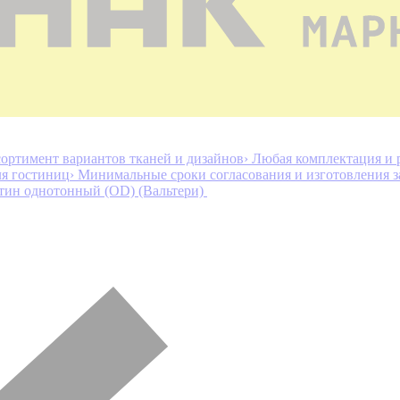
ортимент вариантов тканей и дизайнов
› Любая комплектация и 
ля гостиниц
› Минимальные сроки согласования и изготовления з
тин однотонный (OD) (Вальтери)