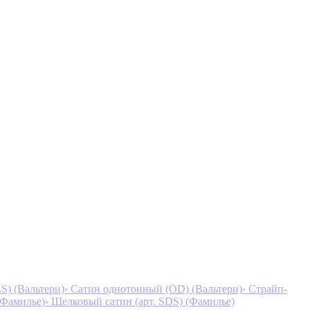
S) (Вальтери)
› Сатин однотонный (OD) (Вальтери)
› Страйп-
 (Фамилье)
› Шелковый сатин (арт. SDS) (Фамилье)