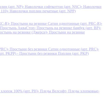
лин (арт. NP)
› Наволочки софткоттон (арт. NSC)
› Наволочки
 110)
› Наволочки поплин печатные (арт. NPP)
RC-R)
› Простыни на резинке Сатин однотонные (арт. PRC-R)
›
 Простынь АкваСтоп
› Простынь на резинке бамбук (арт. BP)
›
ростынь на резинке (Джерси)
› Простыни на резинке
 PRC)
› Простыни без резинки Сатин однотонные (арт. PRC)
›
арт. PKPP)
› Простыни без резинки Поплин (арт. PKP)
лопок 100% (арт. PH)
› Пледы Велсофт
› Пледы хлопковые
›