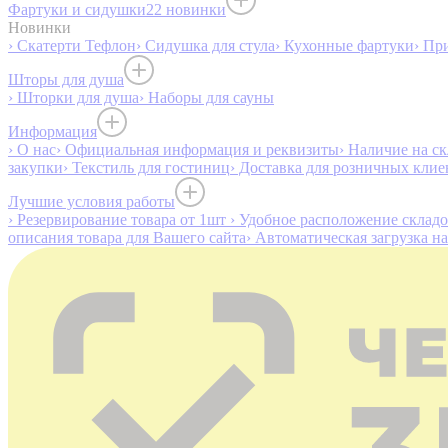
Фартуки и сидушки
22 новинки
Новинки
› Скатерти Тефлон
› Сидушка для стула
› Кухонные фартуки
› Пр
Шторы для душа
› Шторки для душа
› Наборы для сауны
Информация
› О нас
› Официальная информация и реквизиты
› Наличие на ск
закупки
› Текстиль для гостиниц
› Доставка для розничных клие
Лучшие условия работы
› Резервирование товара от 1шт
› Удобное расположение склад
описания товара для Вашего сайта
› Автоматическая загрузка н