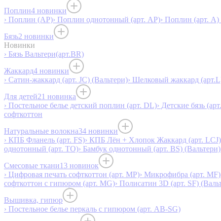
Поплин
4 новинки
› Поплин (AP)
› Поплин однотонный (арт. AP)
› Поплин (арт. А)
Бязь
2 новинки
Новинки
› Бязь Вальтери(арт.BR)
Жаккард
4 новинки
› Сатин-жаккард (арт. JC) (Вальтери)
› Шелковый жаккард (арт.L
Для детей
21 новинка
› Постельное белье детский поплин (арт. DL)
› Детские бязь (арт
софткоттон
Натуральные волокна
34 новинки
› КПБ Фланель (арт. FS)
› КПБ Лён + Хлопок Жаккард (арт. LCJ)
однотонный (арт. TO)
› Бамбук однотонный (арт. BS) (Вальтери)
Смесовые ткани
13 новинок
› Цифровая печать софткоттон (арт. MP)
› Микрофибра (арт. MF)
софткоттон с гипюром (арт. MG)
› Полисатин 3D (арт. SF) (Валь
Вышивка, гипюр
› Постельное белье перкаль с гипюром (арт. AB-SG)