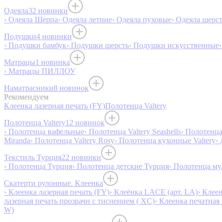
Одеяла
32 новинки
› Одеяла Шерпа
› Одеяла летние
› Одеяла пуховые
› Одеяла шерс
Подушки
4 новинки
› Подушки бамбук
› Подушки шерсть
› Подушки искусственные
Матрацы
1 новинка
› Матрацы ПИЛЛОУ
Наматрасники
8 новинок
Рекомендуем
Клеенка лазерная печать (FY)
Полотенца Valtery
Полотенца Valtery
12 новинок
› Полотенца вафельные
› Полотенца Valtery Seashells
› Полотенца 
Miranda
› Полотенца Valtery Rosy
› Полотенца кухонные Valtery
›
Текстиль Турция
22 новинки
› Полотенца Турция
› Полотенца детские Турция
› Полотенца му
Скатерти рулонные. Клеенка
› Клеенка лазерная печать (FY)
› Клеёнка LACE (арт. LA)
› Клеен
лазерная печать прозрачн с тиснением ( XC)
› Клеенка печатная 
W)