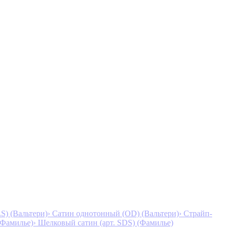
S) (Вальтери)
› Сатин однотонный (OD) (Вальтери)
› Страйп-
 (Фамилье)
› Шелковый сатин (арт. SDS) (Фамилье)