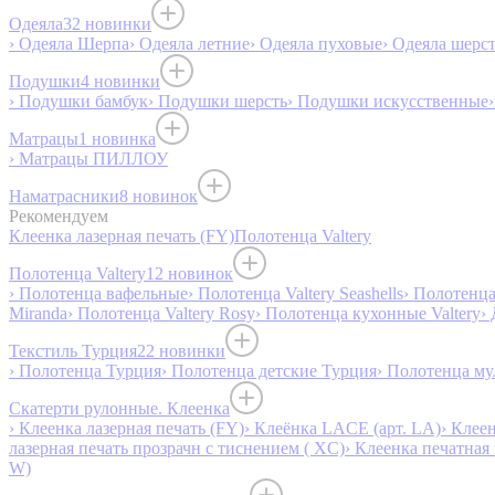
Одеяла
32 новинки
› Одеяла Шерпа
› Одеяла летние
› Одеяла пуховые
› Одеяла шерс
Подушки
4 новинки
› Подушки бамбук
› Подушки шерсть
› Подушки искусственные
Матрацы
1 новинка
› Матрацы ПИЛЛОУ
Наматрасники
8 новинок
Рекомендуем
Клеенка лазерная печать (FY)
Полотенца Valtery
Полотенца Valtery
12 новинок
› Полотенца вафельные
› Полотенца Valtery Seashells
› Полотенца 
Miranda
› Полотенца Valtery Rosy
› Полотенца кухонные Valtery
›
Текстиль Турция
22 новинки
› Полотенца Турция
› Полотенца детские Турция
› Полотенца му
Скатерти рулонные. Клеенка
› Клеенка лазерная печать (FY)
› Клеёнка LACE (арт. LA)
› Клеен
лазерная печать прозрачн с тиснением ( XC)
› Клеенка печатная 
W)