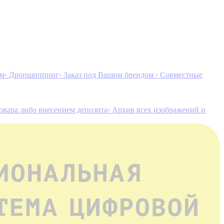
ам
› Дропшиппинг
› Заказ под Вашим брендом
› Совместные
товара либо внесением депозита
› Архив всех изображений и