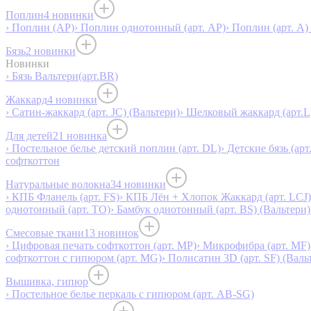
Поплин
4 новинки
› Поплин (AP)
› Поплин однотонный (арт. AP)
› Поплин (арт. А)
Бязь
2 новинки
Новинки
› Бязь Вальтери(арт.BR)
Жаккард
4 новинки
› Сатин-жаккард (арт. JC) (Вальтери)
› Шелковый жаккард (арт.L
Для детей
21 новинка
› Постельное белье детский поплин (арт. DL)
› Детские бязь (арт
софткоттон
Натуральные волокна
34 новинки
› КПБ Фланель (арт. FS)
› КПБ Лён + Хлопок Жаккард (арт. LCJ)
однотонный (арт. TO)
› Бамбук однотонный (арт. BS) (Вальтери)
Смесовые ткани
13 новинок
› Цифровая печать софткоттон (арт. MP)
› Микрофибра (арт. MF)
софткоттон с гипюром (арт. MG)
› Полисатин 3D (арт. SF) (Валь
Вышивка, гипюр
› Постельное белье перкаль с гипюром (арт. AB-SG)