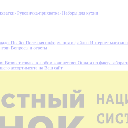
ихватки
› Руковичка-прихватка
› Наборы для кухни
ладе
› Прайс
› Полезная информация и файлы
› Интернет магазин
нтов
› Вопросы и ответы
ов
› Возврат товара в любом количестве
› Оплата по факту забора 
ашего ассортимента на Ваш сайт