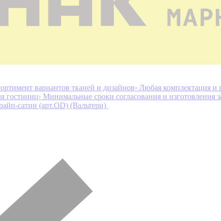
ортимент вариантов тканей и дизайнов
› Любая комплектация и 
ля гостиниц
› Минимальные сроки согласования и изготовления з
райп-сатин (арт.OD) (Вальтери)