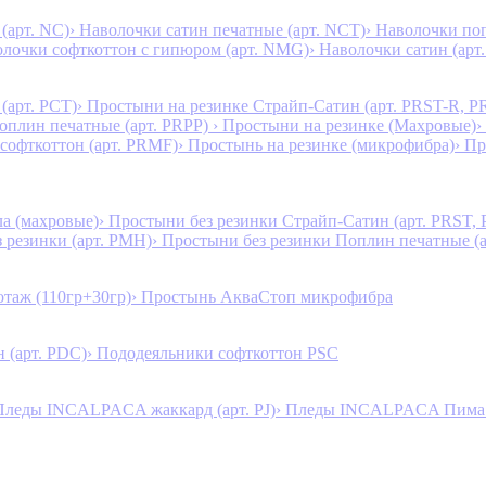
(арт. NC)
› Наволочки сатин печатные (арт. NCT)
› Наволочки поп
олочки софткоттон с гипюром (арт. NMG)
› Наволочки сатин (арт.
(арт. PCT)
› Простыни на резинке Страйп-Сатин (арт. PRST-R, P
Поплин печатные (арт. PRPP)
› Простыни на резинке (Махровые)
›
 софткоттон (арт. PRMF)
› Простынь на резинке (микрофибра)
› П
а (махровые)
› Простыни без резинки Страйп-Сатин (арт. PRST,
з резинки (арт. PMH)
› Простыни без резинки Поплин печатные (
таж (110гр+30гр)
› Простынь АкваСтоп микрофибра
 (арт. PDC)
› Пододеяльники софткоттон PSC
Пледы INCALPACA жаккард (арт. PJ)
› Пледы INCALPACA Пима х