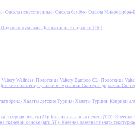
ть
› Одеяла искусственные
› Одеяла бамбук
› Одеяла Микрофибра-
› Подушки пуховые
› Декоративные подушки (DP)
Valtery Wellness
› Полотенца Valtery Bamboo CL
› Полотенца Valt
 Детские полотенца-уголки из муслина
› Скатерть дорожка
› Скате
льтибренд
› Халаты детские Турция
› Халаты Турция
› Коврики дл
ка лазерная печать (ZJ)
› Клеенка лазерная печать (TD)
› Клеенка 
на тканевой основе (арт. ST)
› Клеенка лазерная печать текстурная