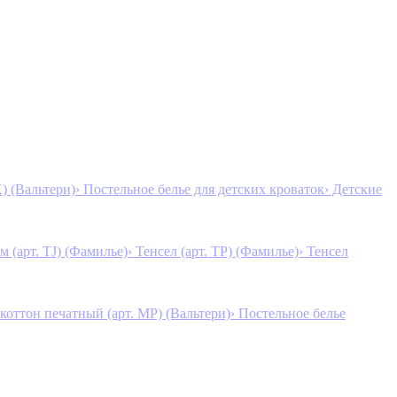
K) (Вальтери)
› Постельное белье для детских кроваток
› Детские
м (арт. TJ) (Фамилье)
› Тенсел (арт. ТР) (Фамилье)
› Тенсел
коттон печатный (арт. MР) (Вальтери)
› Постельное белье