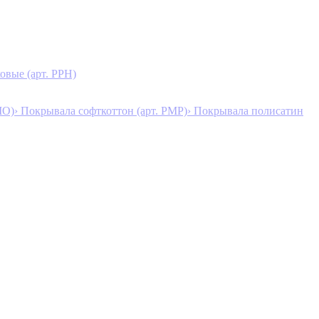
овые (арт. PPH)
MO)
› Покрывала софткоттон (арт. PMP)
› Покрывала полисатин