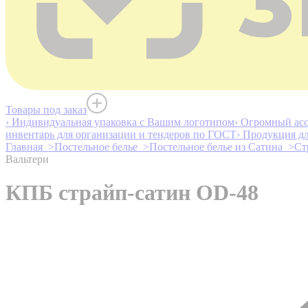
Товары под заказ
› Индивидуальная упаковка с Вашим логотипом
› Огромный асс
инвентарь для организации и тендеров по ГОСТ
› Продукция д
Главная >
Постельное белье >
Постельное белье из Сатина >
Ст
Вальтери
КПБ страйп-сатин OD-48