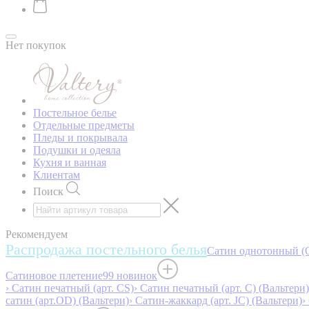
Нет покупок
Постельное белье
Отдельные предметы
Пледы и покрывала
Подушки и одеяла
Кухня и ванная
Клиентам
Поиск
Рекомендуем
Распродажа постельного белья
Сатин однотонный (O
Сатиновое плетение
99 новинок
› Сатин печатный (арт. СS)
› Сатин печатный (арт. С) (Вальтери)
сатин (арт.OD) (Вальтери)
› Сатин-жаккард (арт. JC) (Вальтери)
›