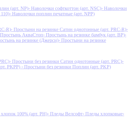
лин (арт. NP)
› Наволочки софткоттон (арт. NSC)
› Наволочки
 110)
› Наволочки поплин печатные (арт. NPP)
RC-R)
› Простыни на резинке Сатин однотонные (арт. PRC-R)
›
 Простынь АкваСтоп
› Простынь на резинке бамбук (арт. BP)
›
ростынь на резинке (Джерси)
› Простыни на резинке
 PRC)
› Простыни без резинки Сатин однотонные (арт. PRC)
›
арт. PKPP)
› Простыни без резинки Поплин (арт. PKP)
лопок 100% (арт. PH)
› Пледы Велсофт
› Пледы хлопковые
›