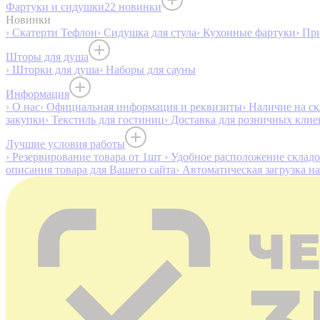
Фартуки и сидушки
22 новинки
Новинки
› Скатерти Тефлон
› Сидушка для стула
› Кухонные фартуки
› Пр
Шторы для душа
› Шторки для душа
› Наборы для сауны
Информация
› О нас
› Официальная информация и реквизиты
› Наличие на ск
закупки
› Текстиль для гостиниц
› Доставка для розничных клие
Лучшие условия работы
› Резервирование товара от 1шт
› Удобное расположение склад
описания товара для Вашего сайта
› Автоматическая загрузка н