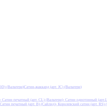
D) (Вальтери)
Сатин-жаккард (арт. JC) (Вальтери)
› Сатин печатный (арт. СL) (Вальтери)
› Сатин однотонный (арт.L
 Сатин печатный (арт. В) (Сайлид)
› Королевский сатин (арт. RS)