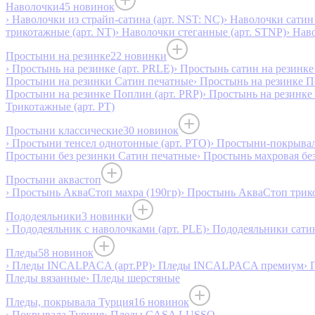
Наволочки
45 новинок
› Наволочки из страйп-сатина (арт. NST: NC)
› Наволочки сатин 
трикотажные (арт. NT)
› Наволочки стеганные (арт. STNP)
› Нав
Простыни на резинке
22 новинки
› Простынь на резинке (арт. PRLE)
› Простынь сатин на резинке 
Простыни на резинки Сатин печатные
› Простынь на резинке 
Простыни на резинке Поплин (арт. PRP)
› Простынь на резинке
Трикотажные (арт. РТ)
Простыни классические
30 новинок
› Простыни тенсел однотонные (арт. PTO)
› Простыни-покрывал
Простыни без резинки Сатин печатные
› Простынь махровая бе
Простыни аквастоп
› Простынь АкваСтоп махра (190гр)
› Простынь АкваСтоп трико
Пододеяльники
3 новинки
› Пододеяльник с наволочками (арт. PLE)
› Пододеяльники сатин
Пледы
58 новинок
› Пледы INCALPACA (арт.PP)
› Пледы INCALPACA премиум
› 
Пледы вязанные
› Пледы шерстяные
Пледы, покрывала Турция
16 новинок
› Покрывала Турция
› Пледы CASA LUSSO