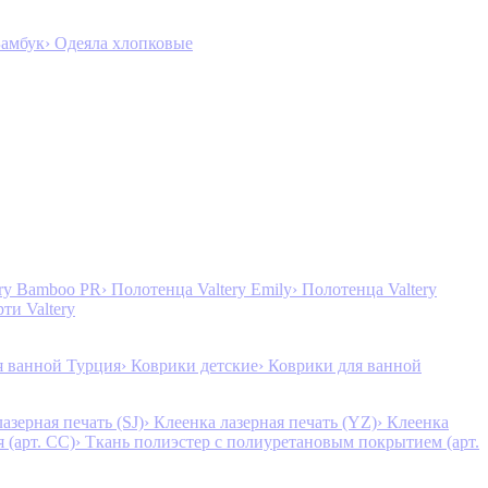
Бамбук
› Одеяла хлопковые
ery Bamboo PR
› Полотенца Valtery Emily
› Полотенца Valtery
рти Valtery
я ванной Турция
› Коврики детские
› Коврики для ванной
лазерная печать (SJ)
› Клеенка лазерная печать (YZ)
› Клеенка
 (арт. CC)
› Ткань полиэстер с полиуретановым покрытием (арт.