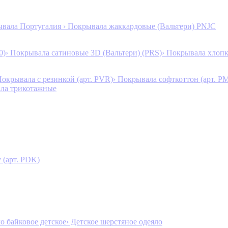
ывала Португалия
› Покрывала жаккардовые (Вальтери) PNJC
0)
› Покрывала сатиновые 3D (Вальтери) (PRS)
› Покрывала хлопк
Покрывала с резинкой (арт. PVR)
› Покрывала софткоттон (арт. P
ала трикотажные
 (арт. PDK)
ло байковое детское
› Детское шерстяное одеяло