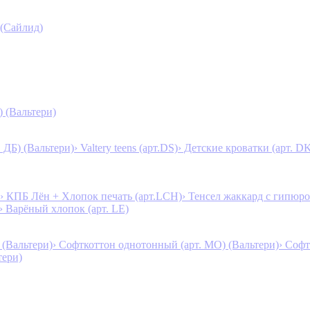
 (Сайлид)
) (Вальтери)
. ДБ) (Вальтери)
› Valtery teens (арт.DS)
› Детские кроватки (арт. D
› КПБ Лён + Хлопок печать (арт.LCH)
› Тенсел жаккард с гипюро
› Варёный хлопок (арт. LE)
 (Вальтери)
› Софткоттон однотонный (арт. MO) (Вальтери)
› Софт
тери)