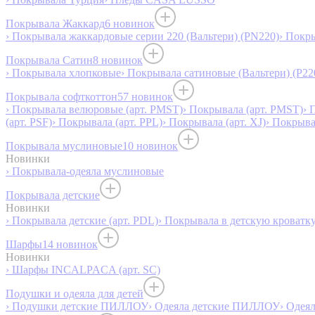
Покрывала Жаккард
6 новинок
› Покрывала жаккардовые серии 220 (Вальтери) (PN220)
› Покр
Покрывала Сатин
8 новинок
› Покрывала хлопковые
› Покрывала сатиновые (Вальтери) (P22
Покрывала софткоттон
57 новинок
› Покрывала велюровые (арт. PMST)
› Покрывала (арт. PMST)
› 
(арт. PSF)
› Покрывала (арт. PPL)
› Покрывала (арт. XJ)
› Покрыв
Покрывала муслиновые
10 новинок
Новинки
› Покрывала-одеяла муслиновые
Покрывала детские
Новинки
› Покрывала детские (арт. PDL)
› Покрывала в детскую кроватку
Шарфы
14 новинок
Новинки
› Шарфы INCALPACA (арт. SC)
Подушки и одеяла для детей
› Подушки детские ПИЛЛОУ
› Одеяла детские ПИЛЛОУ
› Одея