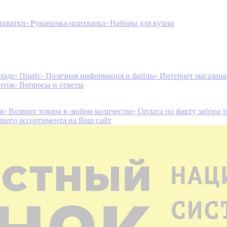
ихватки
› Руковичка-прихватка
› Наборы для кухни
ладе
› Прайс
› Полезная информация и файлы
› Интернет магазин
нтов
› Вопросы и ответы
ов
› Возврат товара в любом количестве
› Оплата по факту забора 
ашего ассортимента на Ваш сайт