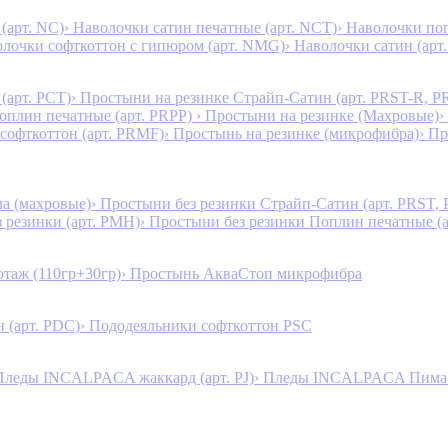
(арт. NC)
› Наволочки сатин печатные (арт. NCT)
› Наволочки поп
олочки софткоттон с гипюром (арт. NMG)
› Наволочки сатин (арт.
(арт. PCT)
› Простыни на резинке Страйп-Сатин (арт. PRST-R, P
Поплин печатные (арт. PRPP)
› Простыни на резинке (Махровые)
›
 софткоттон (арт. PRMF)
› Простынь на резинке (микрофибра)
› П
а (махровые)
› Простыни без резинки Страйп-Сатин (арт. PRST,
з резинки (арт. PMH)
› Простыни без резинки Поплин печатные (
таж (110гр+30гр)
› Простынь АкваСтоп микрофибра
 (арт. PDC)
› Пододеяльники софткоттон PSC
Пледы INCALPACA жаккард (арт. PJ)
› Пледы INCALPACA Пима х