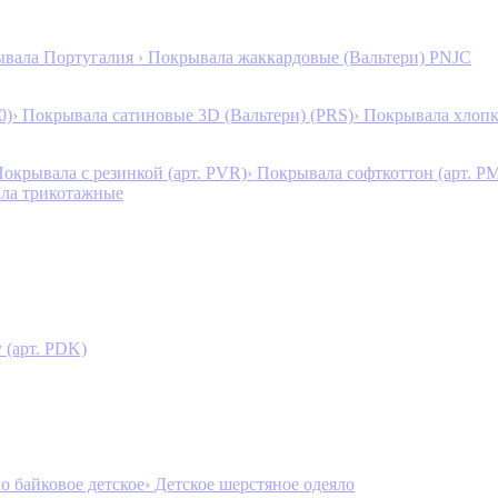
ывала Португалия
› Покрывала жаккардовые (Вальтери) PNJC
0)
› Покрывала сатиновые 3D (Вальтери) (PRS)
› Покрывала хлопк
Покрывала с резинкой (арт. PVR)
› Покрывала софткоттон (арт. P
ала трикотажные
 (арт. PDK)
ло байковое детское
› Детское шерстяное одеяло