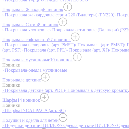
Покрывала Жаккард
6 новинок
› Покрывала жаккардовые серии 220 (Вальтери) (PN220)
› Покр
Покрывала Сатин
8 новинок
› Покрывала хлопковые
› Покрывала сатиновые (Вальтери) (P22
Покрывала софткоттон
57 новинок
› Покрывала велюровые (арт. PMST)
› Покрывала (арт. PMST)
› 
(арт. PSF)
› Покрывала (арт. PPL)
› Покрывала (арт. XJ)
› Покрыв
Покрывала муслиновые
10 новинок
Новинки
› Покрывала-одеяла муслиновые
Покрывала детские
Новинки
› Покрывала детские (арт. PDL)
› Покрывала в детскую кроватку
Шарфы
14 новинок
Новинки
› Шарфы INCALPACA (арт. SC)
Подушки и одеяла для детей
› Подушки детские ПИЛЛОУ
› Одеяла детские ПИЛЛОУ
› Одея