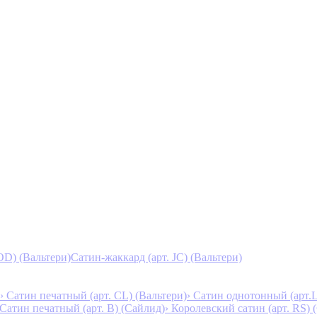
D) (Вальтери)
Сатин-жаккард (арт. JC) (Вальтери)
› Сатин печатный (арт. СL) (Вальтери)
› Сатин однотонный (арт.L
 Сатин печатный (арт. В) (Сайлид)
› Королевский сатин (арт. RS)