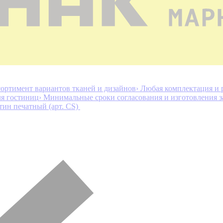
ортимент вариантов тканей и дизайнов
› Любая комплектация и 
ля гостиниц
› Минимальные сроки согласования и изготовления з
тин печатный (арт. СS)