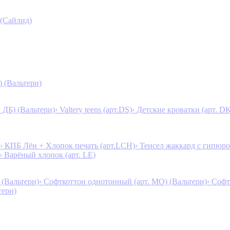
 (Сайлид)
) (Вальтери)
. ДБ) (Вальтери)
› Valtery teens (арт.DS)
› Детские кроватки (арт. D
› КПБ Лён + Хлопок печать (арт.LCH)
› Тенсел жаккард с гипюро
› Варёный хлопок (арт. LE)
 (Вальтери)
› Софткоттон однотонный (арт. MO) (Вальтери)
› Софт
тери)