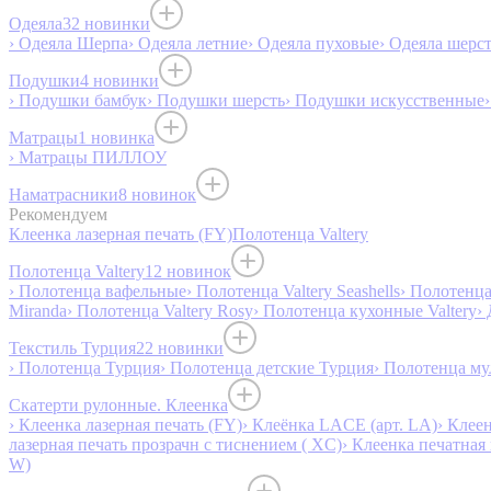
Одеяла
32 новинки
› Одеяла Шерпа
› Одеяла летние
› Одеяла пуховые
› Одеяла шерс
Подушки
4 новинки
› Подушки бамбук
› Подушки шерсть
› Подушки искусственные
Матрацы
1 новинка
› Матрацы ПИЛЛОУ
Наматрасники
8 новинок
Рекомендуем
Клеенка лазерная печать (FY)
Полотенца Valtery
Полотенца Valtery
12 новинок
› Полотенца вафельные
› Полотенца Valtery Seashells
› Полотенца 
Miranda
› Полотенца Valtery Rosy
› Полотенца кухонные Valtery
›
Текстиль Турция
22 новинки
› Полотенца Турция
› Полотенца детские Турция
› Полотенца му
Скатерти рулонные. Клеенка
› Клеенка лазерная печать (FY)
› Клеёнка LACE (арт. LA)
› Клеен
лазерная печать прозрачн с тиснением ( XC)
› Клеенка печатная 
W)