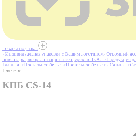
Товары под заказ
› Индивидуальная упаковка с Вашим логотипом
› Огромный асс
инвентарь для организации и тендеров по ГОСТ
› Продукция д
Главная >
Постельное белье >
Постельное белье из Сатина >
Са
Вальтери
КПБ CS-14