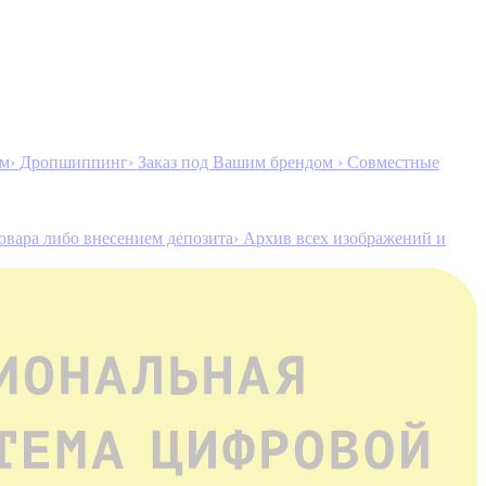
ам
› Дропшиппинг
› Заказ под Вашим брендом
› Совместные
товара либо внесением депозита
› Архив всех изображений и