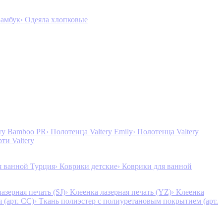
Бамбук
› Одеяла хлопковые
ery Bamboo PR
› Полотенца Valtery Emily
› Полотенца Valtery
рти Valtery
я ванной Турция
› Коврики детские
› Коврики для ванной
лазерная печать (SJ)
› Клеенка лазерная печать (YZ)
› Клеенка
 (арт. CC)
› Ткань полиэстер с полиуретановым покрытием (арт.