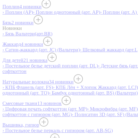
Поплин
4 новинки
› Поплин (AP)
› Поплин однотонный (арт. AP)
› Поплин (арт. А)
Бязь
2 новинки
Новинки
› Бязь Вальтери(арт.BR)
Жаккард
4 новинки
› Сатин-жаккард (арт. JC) (Вальтери)
› Шелковый жаккард (арт.L
Для детей
21 новинка
› Постельное белье детский поплин (арт. DL)
› Детские бязь (арт
софткоттон
Натуральные волокна
34 новинки
› КПБ Фланель (арт. FS)
› КПБ Лён + Хлопок Жаккард (арт. LCJ)
однотонный (арт. TO)
› Бамбук однотонный (арт. BS) (Вальтери)
Смесовые ткани
13 новинок
› Цифровая печать софткоттон (арт. MP)
› Микрофибра (арт. MF)
софткоттон с гипюром (арт. MG)
› Полисатин 3D (арт. SF) (Валь
Вышивка, гипюр
› Постельное белье перкаль с гипюром (арт. AB-SG)