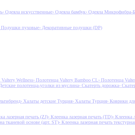
ть
› Одеяла искусственные
› Одеяла бамбук
› Одеяла Микрофибра-
› Подушки пуховые
› Декоративные подушки (DP)
Valtery Wellness
› Полотенца Valtery Bamboo CL
› Полотенца Valt
 Детские полотенца-уголки из муслина
› Скатерть дорожка
› Скате
льтибренд
› Халаты детские Турция
› Халаты Турция
› Коврики дл
ка лазерная печать (ZJ)
› Клеенка лазерная печать (TD)
› Клеенка 
на тканевой основе (арт. ST)
› Клеенка лазерная печать текстурная