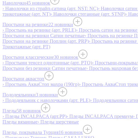
Наволочки
45 новинок
› Наволочки из страйп-сатина (арт. NST: NC)
› Наволочки сатин 
трикотажные (арт. NT)
› Наволочки стеганные (арт. STNP)
› Нав
Простыни на резинке
22 новинки
› Простынь на резинке (арт. PRLE)
› Простынь сатин на резинке 
Простыни на резинки Сатин печатные
› Простынь на резинке 
Простыни на резинке Поплин (арт. PRP)
› Простынь на резинке
Трикотажные (арт. РТ)
Простыни классические
30 новинок
› Простыни тенсел однотонные (арт. PTO)
› Простыни-покрывал
Простыни без резинки Сатин печатные
› Простынь махровая бе
Простыни аквастоп
› Простынь АкваСтоп махра (190гр)
› Простынь АкваСтоп трико
Пододеяльники
3 новинки
› Пододеяльник с наволочками (арт. PLE)
› Пододеяльники сатин
Пледы
58 новинок
› Пледы INCALPACA (арт.PP)
› Пледы INCALPACA премиум
› 
Пледы вязанные
› Пледы шерстяные
Пледы, покрывала Турция
16 новинок
› Покрывала Турция
› Пледы CASA LUSSO