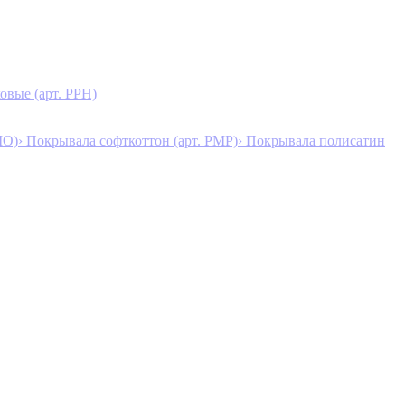
овые (арт. PPH)
MO)
› Покрывала софткоттон (арт. PMP)
› Покрывала полисатин