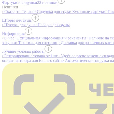
Фартуки и сидушки
22 новинки
Новинки
› Скатерти Тефлон
› Сидушка для стула
› Кухонные фартуки
› Пр
Шторы для душа
› Шторки для душа
› Наборы для сауны
Информация
› О нас
› Официальная информация и реквизиты
› Наличие на ск
закупки
› Текстиль для гостиниц
› Доставка для розничных клие
Лучшие условия работы
› Резервирование товара от 1шт
› Удобное расположение склад
описания товара для Вашего сайта
› Автоматическая загрузка н