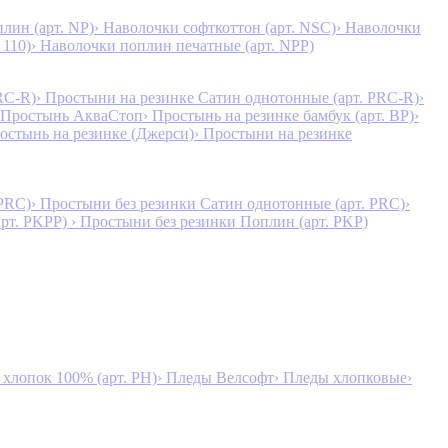
лин (арт. NP)
› Наволочки софткоттон (арт. NSC)
› Наволочки
 110)
› Наволочки поплин печатные (арт. NPP)
RC-R)
› Простыни на резинке Сатин однотонные (арт. PRC-R)
›
 Простынь АкваСтоп
› Простынь на резинке бамбук (арт. BP)
›
ростынь на резинке (Джерси)
› Простыни на резинке
 PRC)
› Простыни без резинки Сатин однотонные (арт. PRC)
›
арт. PKPP)
› Простыни без резинки Поплин (арт. PKP)
лопок 100% (арт. PH)
› Пледы Велсофт
› Пледы хлопковые
›