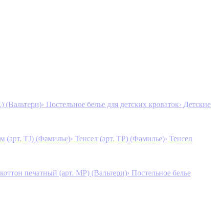
K) (Вальтери)
› Постельное белье для детских кроваток
› Детские
м (арт. TJ) (Фамилье)
› Тенсел (арт. ТР) (Фамилье)
› Тенсел
коттон печатный (арт. MР) (Вальтери)
› Постельное белье