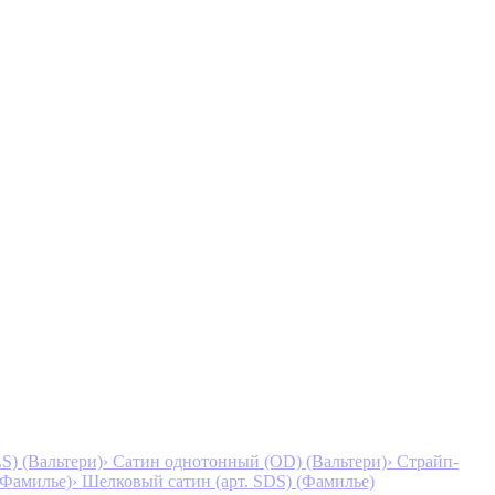
S) (Вальтери)
› Сатин однотонный (OD) (Вальтери)
› Страйп-
 (Фамилье)
› Шелковый сатин (арт. SDS) (Фамилье)