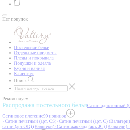
Нет покупок
Постельное белье
Отдельные предметы
Пледы и покрывала
Подушки и одеяла
Кухня и ванная
Клиентам
Поиск
Рекомендуем
Распродажа постельного белья
Сатин однотонный (O
Сатиновое плетение
99 новинок
› Сатин печатный (арт. СS)
› Сатин печатный (арт. С) (Вальтери)
сатин (арт.OD) (Вальтери)
› Сатин-жаккард (арт. JC) (Вальтери)
›