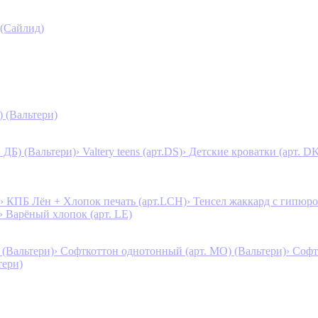
 (Сайлид)
) (Вальтери)
. ДБ) (Вальтери)
› Valtery teens (арт.DS)
› Детские кроватки (арт. D
› КПБ Лён + Хлопок печать (арт.LCH)
› Тенсел жаккард с гипюро
› Варёный хлопок (арт. LE)
 (Вальтери)
› Софткоттон однотонный (арт. MO) (Вальтери)
› Софт
тери)