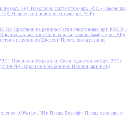
лин (арт. NP)
› Наволочки софткоттон (арт. NSC)
› Наволочки
 110)
› Наволочки поплин печатные (арт. NPP)
RC-R)
› Простыни на резинке Сатин однотонные (арт. PRC-R)
›
 Простынь АкваСтоп
› Простынь на резинке бамбук (арт. BP)
›
ростынь на резинке (Джерси)
› Простыни на резинке
 PRC)
› Простыни без резинки Сатин однотонные (арт. PRC)
›
арт. PKPP)
› Простыни без резинки Поплин (арт. PKP)
лопок 100% (арт. PH)
› Пледы Велсофт
› Пледы хлопковые
›