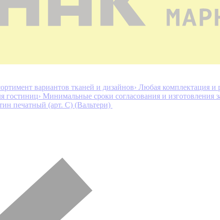
ортимент вариантов тканей и дизайнов
› Любая комплектация и 
ля гостиниц
› Минимальные сроки согласования и изготовления з
тин печатный (арт. С) (Вальтери)