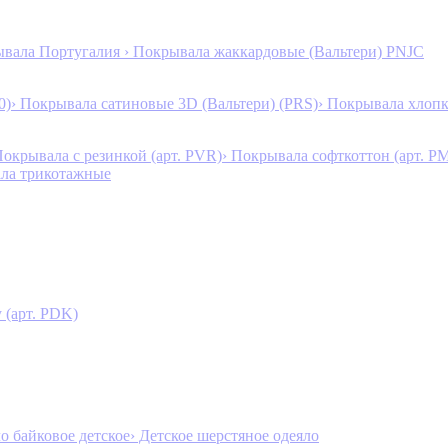
ывала Португалия
› Покрывала жаккардовые (Вальтери) PNJC
0)
› Покрывала сатиновые 3D (Вальтери) (PRS)
› Покрывала хлопк
Покрывала с резинкой (арт. PVR)
› Покрывала софткоттон (арт. P
ала трикотажные
 (арт. PDK)
ло байковое детское
› Детское шерстяное одеяло