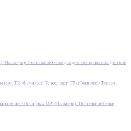
K) (Вальтери)
› Постельное белье для детских кроваток
› Детские
м (арт. TJ) (Фамилье)
› Тенсел (арт. ТР) (Фамилье)
› Тенсел
коттон печатный (арт. MР) (Вальтери)
› Постельное белье