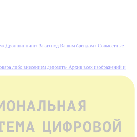
ам
› Дропшиппинг
› Заказ под Вашим брендом
› Совместные
товара либо внесением депозита
› Архив всех изображений и