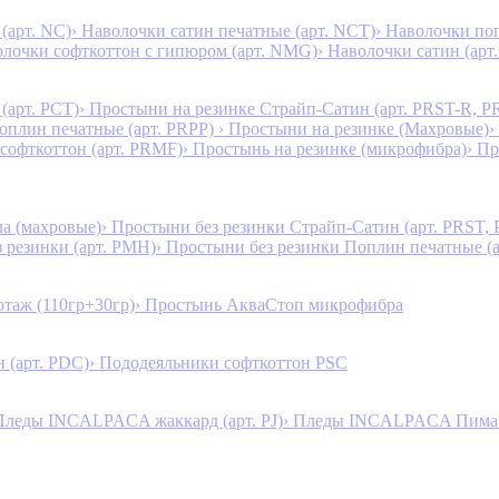
(арт. NC)
› Наволочки сатин печатные (арт. NCT)
› Наволочки поп
олочки софткоттон с гипюром (арт. NMG)
› Наволочки сатин (арт.
(арт. PCT)
› Простыни на резинке Страйп-Сатин (арт. PRST-R, P
Поплин печатные (арт. PRPP)
› Простыни на резинке (Махровые)
›
 софткоттон (арт. PRMF)
› Простынь на резинке (микрофибра)
› П
а (махровые)
› Простыни без резинки Страйп-Сатин (арт. PRST,
з резинки (арт. PMH)
› Простыни без резинки Поплин печатные (
таж (110гр+30гр)
› Простынь АкваСтоп микрофибра
 (арт. PDC)
› Пододеяльники софткоттон PSC
Пледы INCALPACA жаккард (арт. PJ)
› Пледы INCALPACA Пима х