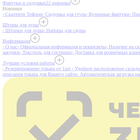
Фартуки и сидушки
22 новинки
Новинки
› Скатерти Тефлон
› Сидушка для стула
› Кухонные фартуки
› Пр
Шторы для душа
› Шторки для душа
› Наборы для сауны
Информация
› О нас
› Официальная информация и реквизиты
› Наличие на ск
закупки
› Текстиль для гостиниц
› Доставка для розничных клие
Лучшие условия работы
› Резервирование товара от 1шт
› Удобное расположение склад
описания товара для Вашего сайта
› Автоматическая загрузка н