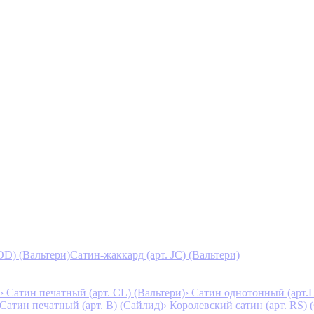
D) (Вальтери)
Сатин-жаккард (арт. JC) (Вальтери)
› Сатин печатный (арт. СL) (Вальтери)
› Сатин однотонный (арт.L
 Сатин печатный (арт. В) (Сайлид)
› Королевский сатин (арт. RS)