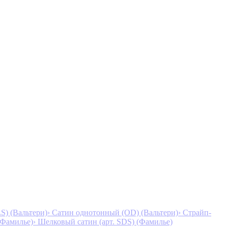
S) (Вальтери)
› Сатин однотонный (OD) (Вальтери)
› Страйп-
 (Фамилье)
› Шелковый сатин (арт. SDS) (Фамилье)