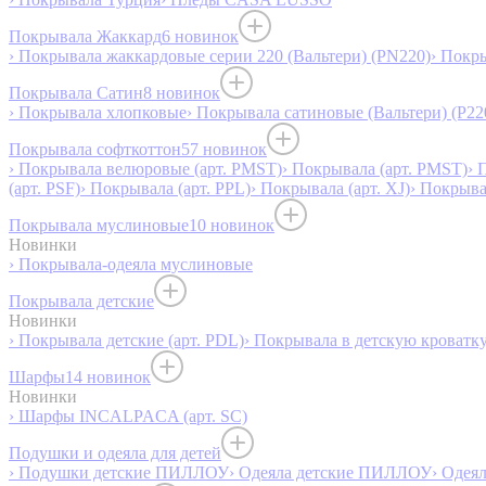
Покрывала Жаккард
6 новинок
› Покрывала жаккардовые серии 220 (Вальтери) (PN220)
› Покр
Покрывала Сатин
8 новинок
› Покрывала хлопковые
› Покрывала сатиновые (Вальтери) (P22
Покрывала софткоттон
57 новинок
› Покрывала велюровые (арт. PMST)
› Покрывала (арт. PMST)
› 
(арт. PSF)
› Покрывала (арт. PPL)
› Покрывала (арт. XJ)
› Покрыв
Покрывала муслиновые
10 новинок
Новинки
› Покрывала-одеяла муслиновые
Покрывала детские
Новинки
› Покрывала детские (арт. PDL)
› Покрывала в детскую кроватку
Шарфы
14 новинок
Новинки
› Шарфы INCALPACA (арт. SC)
Подушки и одеяла для детей
› Подушки детские ПИЛЛОУ
› Одеяла детские ПИЛЛОУ
› Одея