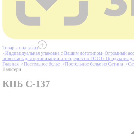
Товары под заказ
› Индивидуальная упаковка с Вашим логотипом
› Огромный асс
инвентарь для организации и тендеров по ГОСТ
› Продукция д
Главная >
Постельное белье >
Постельное белье из Сатина >
Са
Вальтери
КПБ С-137