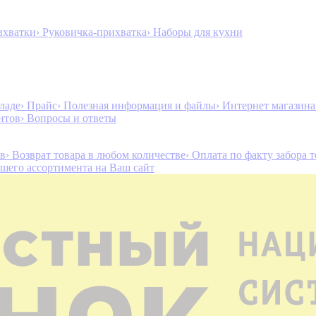
ихватки
› Руковичка-прихватка
› Наборы для кухни
ладе
› Прайс
› Полезная информация и файлы
› Интернет магазин
нтов
› Вопросы и ответы
ов
› Возврат товара в любом количестве
› Оплата по факту забора 
ашего ассортимента на Ваш сайт