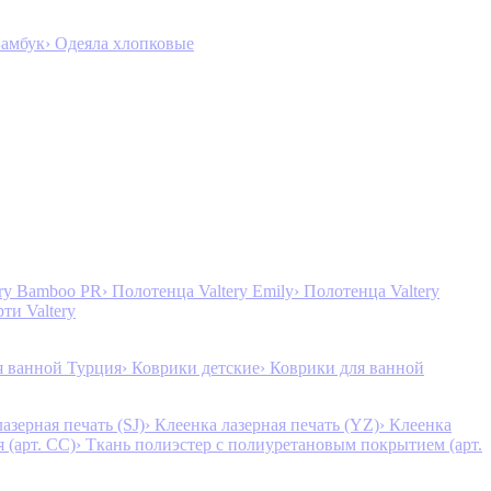
Бамбук
› Одеяла хлопковые
ery Bamboo PR
› Полотенца Valtery Emily
› Полотенца Valtery
рти Valtery
я ванной Турция
› Коврики детские
› Коврики для ванной
лазерная печать (SJ)
› Клеенка лазерная печать (YZ)
› Клеенка
 (арт. CC)
› Ткань полиэстер с полиуретановым покрытием (арт.