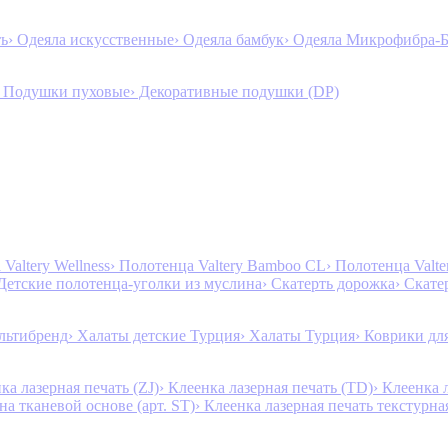
ть
› Одеяла искусственные
› Одеяла бамбук
› Одеяла Микрофибра-
› Подушки пуховые
› Декоративные подушки (DP)
Valtery Wellness
› Полотенца Valtery Bamboo CL
› Полотенца Valt
 Детские полотенца-уголки из муслина
› Скатерть дорожка
› Скате
льтибренд
› Халаты детские Турция
› Халаты Турция
› Коврики дл
ка лазерная печать (ZJ)
› Клеенка лазерная печать (TD)
› Клеенка 
на тканевой основе (арт. ST)
› Клеенка лазерная печать текстурная