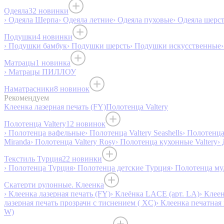
Одеяла
32 новинки
› Одеяла Шерпа
› Одеяла летние
› Одеяла пуховые
› Одеяла шерс
Подушки
4 новинки
› Подушки бамбук
› Подушки шерсть
› Подушки искусственные
Матрацы
1 новинка
› Матрацы ПИЛЛОУ
Наматрасники
8 новинок
Рекомендуем
Клеенка лазерная печать (FY)
Полотенца Valtery
Полотенца Valtery
12 новинок
› Полотенца вафельные
› Полотенца Valtery Seashells
› Полотенца 
Miranda
› Полотенца Valtery Rosy
› Полотенца кухонные Valtery
›
Текстиль Турция
22 новинки
› Полотенца Турция
› Полотенца детские Турция
› Полотенца му
Скатерти рулонные. Клеенка
› Клеенка лазерная печать (FY)
› Клеёнка LACE (арт. LA)
› Клеен
лазерная печать прозрачн с тиснением ( XC)
› Клеенка печатная 
W)