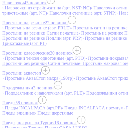
Наволочки
45 новинок
› Наволочки из страйп-сатина (арт. NST: NC)
› Наволочки сатин 
трикотажные (арт. NT)
› Наволочки стеганные (арт. STNP)
› Нав
Простыни на резинке
22 новинки
› Простынь на резинке (арт. PRLE)
› Простынь сатин на резинке 
Простыни на резинки Сатин печатные
› Простынь на резинке 
Простыни на резинке Поплин (арт. PRP)
› Простынь на резинке
Трикотажные (арт. РТ)
Простыни классические
30 новинок
› Простыни тенсел однотонные (арт. PTO)
› Простыни-покрывал
Простыни без резинки Сатин печатные
› Простынь махровая бе
Простыни аквастоп
› Простынь АкваСтоп махра (190гр)
› Простынь АкваСтоп трико
Пододеяльники
3 новинки
› Пододеяльник с наволочками (арт. PLE)
› Пододеяльники сатин
Пледы
58 новинок
› Пледы INCALPACA (арт.PP)
› Пледы INCALPACA премиум
› 
Пледы вязанные
› Пледы шерстяные
Пледы, покрывала Турция
16 новинок
› Покрывала Турция
› Пледы CASA LUSSO