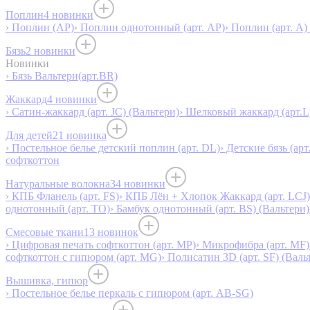
Поплин
4 новинки
› Поплин (AP)
› Поплин однотонный (арт. AP)
› Поплин (арт. А)
Бязь
2 новинки
Новинки
› Бязь Вальтери(арт.BR)
Жаккард
4 новинки
› Сатин-жаккард (арт. JC) (Вальтери)
› Шелковый жаккард (арт.L
Для детей
21 новинка
› Постельное белье детский поплин (арт. DL)
› Детские бязь (арт
софткоттон
Натуральные волокна
34 новинки
› КПБ Фланель (арт. FS)
› КПБ Лён + Хлопок Жаккард (арт. LCJ)
однотонный (арт. TO)
› Бамбук однотонный (арт. BS) (Вальтери)
Смесовые ткани
13 новинок
› Цифровая печать софткоттон (арт. MP)
› Микрофибра (арт. MF)
софткоттон с гипюром (арт. MG)
› Полисатин 3D (арт. SF) (Валь
Вышивка, гипюр
› Постельное белье перкаль с гипюром (арт. AB-SG)