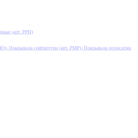
овые (арт. PPH)
MO)
› Покрывала софткоттон (арт. PMP)
› Покрывала полисатин