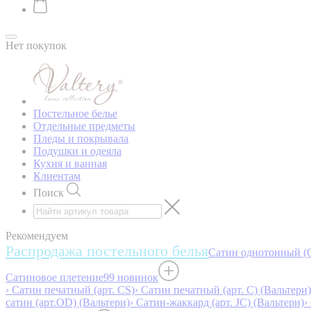
Нет покупок
Постельное белье
Отдельные предметы
Пледы и покрывала
Подушки и одеяла
Кухня и ванная
Клиентам
Поиск
Рекомендуем
Распродажа постельного белья
Сатин однотонный (O
Сатиновое плетение
99 новинок
› Сатин печатный (арт. СS)
› Сатин печатный (арт. С) (Вальтери)
сатин (арт.OD) (Вальтери)
› Сатин-жаккард (арт. JC) (Вальтери)
›