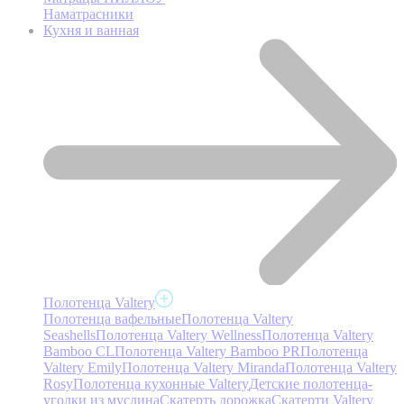
Наматрасники
Кухня и ванная
Полотенца Valtery
Полотенца вафельные
Полотенца Valtery
Seashells
Полотенца Valtery Wellness
Полотенца Valtery
Bamboo CL
Полотенца Valtery Bamboo PR
Полотенца
Valtery Emily
Полотенца Valtery Miranda
Полотенца Valtery
Rosy
Полотенца кухонные Valtery
Детские полотенца-
уголки из муслина
Скатерть дорожка
Скатерти Valtery