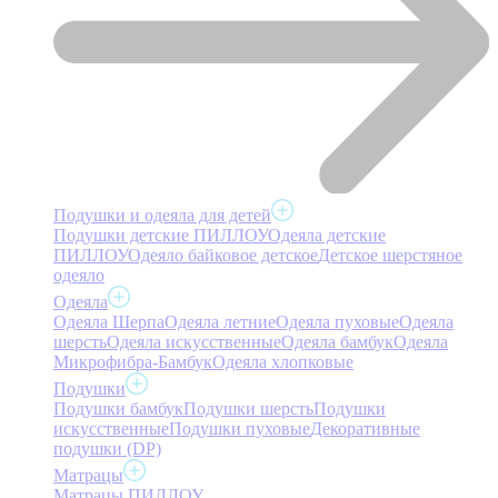
Подушки и одеяла для детей
Подушки детские ПИЛЛОУ
Одеяла детские
ПИЛЛОУ
Одеяло байковое детское
Детское шерстяное
одеяло
Одеяла
Одеяла Шерпа
Одеяла летние
Одеяла пуховые
Одеяла
шерсть
Одеяла искусственные
Одеяла бамбук
Одеяла
Микрофибра-Бамбук
Одеяла хлопковые
Подушки
Подушки бамбук
Подушки шерсть
Подушки
искусственные
Подушки пуховые
Декоративные
подушки (DP)
Матрацы
Матрацы ПИЛЛОУ