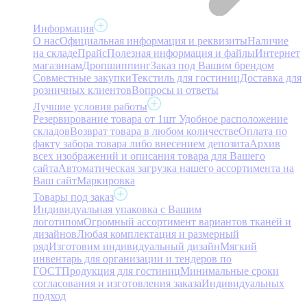
Информация
О нас
Официальная информация и реквизиты
Наличие
на складе
Прайс
Полезная информация и файлы
Интернет
магазинам
Дропшиппинг
Заказ под Вашим брендом
Совместные закупки
Текстиль для гостиниц
Доставка для
розничных клиентов
Вопросы и ответы
Лучшие условия работы
Резервирование товара от 1шт
Удобное расположение
складов
Возврат товара в любом количестве
Оплата по
факту забора товара либо внесением депозита
Архив
всех изображений и описания товара для Вашего
сайта
Автоматическая загрузка нашего ассортимента на
Ваш сайт
Маркировка
Товары под заказ
Индивидуальная упаковка с Вашим
логотипом
Огромный ассортимент вариантов тканей и
дизайнов
Любая комплектация и размерный
ряд
Изготовим индивидуальный дизайн
Мягкий
инвентарь для организации и тендеров по
ГОСТ
Продукция для гостиниц
Минимальные сроки
согласования и изготовления заказа
Индивидуальных
подход