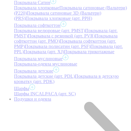
Покрывала Сатин
Покрывала хлопковые
Покрывала сатиновые (Вальтери)
(P220)
Покрывала сатиновые 3D (Вальтери)
(PRS)
Покрывала хлопковые (арт. PPH)
Покрывала софткоттон
Покрывала велюровые (арт. PMST)
Покрывала (арт.
PMST)
Покрывала с резинкой (арт. PVR)
Покрывала
софткоттон (арт. PMO)
Покрывала софткоттон (арт.
PMP)
Покрывала полисатин (арт. PSF)
Покрывала (арт.
PPL)
Покрывала (арт. XJ)
Покрывала трикотажные
Покрывала муслиновые
Покрывала-одеяла муслиновые
Покрывала детские
Покрывала детские (арт. PDL)
Покрывала в детскую
кроватку (арт. PDK)
Шарфы
Шарфы INCALPACA (арт. SC)
Подушки и одеяла