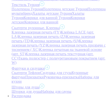
Текстиль Турция
Полотенца Турция
Полотенца детские Турция
Полотенца
мультибренд
Халаты детские Турция
Халаты
Турция
Коврики для ванной Турция
Коврики
детские
Коврики для ванной
Скатерти рулонные. Клеенка
Клеенка лазерная печать (FY)
Клеёнка LACE (арт.
LA)
Клеенка лазерная печать (ZJ)
Клеенка лазерная
печать (TD)
Клеенка лазерная печать (SJ)
Клеенка
лазерная печать (YZ)
Клеенка лазерная печать прозрачн с
тиснением ( XC)
Клеенка печатная на тканевой основе
(арт. ST)
Клеенка лазерная печать текстурная (арт.
CC)
Ткань полиэстер с полиуретановым покрытием (арт.
W)
Фартуки и сидушки
Скатерти Тефлон
Сидушка для стула
Кухонные
фартуки
Прихватки
Руковичка-прихватка
Наборы для
кухни
Шторы для душа
Шторки для душа
Наборы для сауны
Распродажа