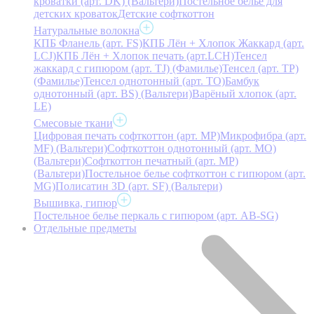
кроватки (арт. DK) (Вальтери)
Постельное белье для
детских кроваток
Детские софткоттон
Натуральные волокна
КПБ Фланель (арт. FS)
КПБ Лён + Хлопок Жаккард (арт.
LCJ)
КПБ Лён + Хлопок печать (арт.LCH)
Тенсел
жаккард с гипюром (арт. TJ) (Фамилье)
Тенсел (арт. ТР)
(Фамилье)
Тенсел однотонный (арт. TO)
Бамбук
однотонный (арт. BS) (Вальтери)
Варёный хлопок (арт.
LE)
Смесовые ткани
Цифровая печать софткоттон (арт. MP)
Микрофибра (арт.
MF) (Вальтери)
Софткоттон однотонный (арт. MO)
(Вальтери)
Софткоттон печатный (арт. MР)
(Вальтери)
Постельное белье софткоттон с гипюром (арт.
MG)
Полисатин 3D (арт. SF) (Вальтери)
Вышивка, гипюр
Постельное белье перкаль с гипюром (арт. AB-SG)
Отдельные предметы