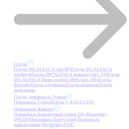
Пледы
Пледы INCALPACA (арт.PP)
Пледы INCALPACA
премиум
Пледы INCALPACA жаккард (арт. PJ)
Пледы
INCALPACA Пима хлопок 100% (арт. PH)
Пледы
Велсофт
Пледы хлопковые
Пледы вязанные
Пледы
шерстяные
Пледы, покрывала Турция
Покрывала Турция
Пледы CASA LUSSO
Покрывала Жаккард
Покрывала жаккардовые серии 220 (Вальтери)
(PN220)
Покрывала Португалия
Покрывала
жаккардовые (Вальтери) PNJC