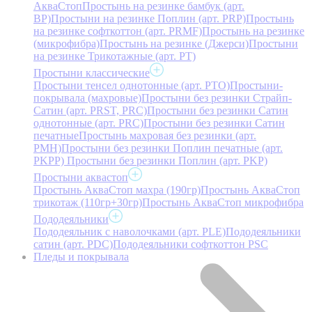
АкваСтоп
Простынь на резинке бамбук (арт.
BP)
Простыни на резинке Поплин (арт. PRP)
Простынь
на резинке софткоттон (арт. PRMF)
Простынь на резинке
(микрофибра)
Простынь на резинке (Джерси)
Простыни
на резинке Трикотажные (арт. РТ)
Простыни классические
Простыни тенсел однотонные (арт. PTO)
Простыни-
покрывала (махровые)
Простыни без резинки Страйп-
Сатин (арт. PRST, PRC)
Простыни без резинки Сатин
однотонные (арт. PRC)
Простыни без резинки Сатин
печатные
Простынь махровая без резинки (арт.
PMH)
Простыни без резинки Поплин печатные (арт.
PKPP)
Простыни без резинки Поплин (арт. PKP)
Простыни аквастоп
Простынь АкваСтоп махра (190гр)
Простынь АкваСтоп
трикотаж (110гр+30гр)
Простынь АкваСтоп микрофибра
Пододеяльники
Пододеяльник с наволочками (арт. PLE)
Пододеяльники
сатин (арт. PDC)
Пододеяльники софткоттон PSC
Пледы и покрывала