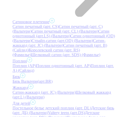
Сатиновое плетение
Сатин печатный (арт. СS)
Сатин печатный (арт. С)
(Вальтери)
Сатин печатный (арт. СL) (Вальтери)
Сатин
однотонный (арт.LS) (Вальтери)
Сатин однотонный (OD)
(Вальтери)
Страйп-сатин (арт.OD) (Вальтери)
Сатин-
жаккард (арт. JC) (Вальтери)
Сатин печатный (арт. В)
(Сайлид)
Королевский сатин (арт. RS)
(Фамилье)
Шелковый сатин (арт. SDS) (Фамилье)
Поплин
Поплин (AP)
Поплин однотонный (арт. AP)
Поплин (арт.
А) (Сайлид)
Бязь
Бязь Вальтери(арт.BR)
Жаккард
Сатин-жаккард (арт. JC) (Вальтери)
Шелковый жаккард
(арт.L) (Вальтери)
Для детей
Постельное белье детский поплин (арт. DL)
Детские бязь
(арт. ДБ) (Вальтери)
Valtery teens (арт.DS)
Детские