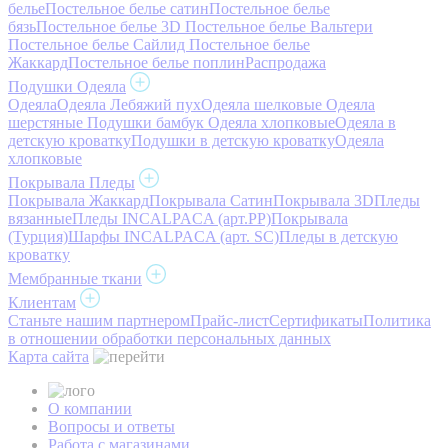
белье
Постельное белье сатин
Постельное белье
бязь
Постельное белье 3D
Постельное белье Вальтери
Постельное белье Сайлид
Постельное белье
Жаккард
Постельное белье поплин
Распродажа
Подушки Одеяла
Одеяла
Одеяла Лебяжий пух
Одеяла шелковые
Одеяла
шерстяные
Подушки бамбук
Одеяла хлопковые
Одеяла в
детскую кроватку
Подушки в детскую кроватку
Одеяла
хлопковые
Покрывала Пледы
Покрывала Жаккард
Покрывала Сатин
Покрывала 3D
Пледы
вязанные
Пледы INCALPACA (арт.PP)
Покрывала
(Турция)
Шарфы INCALPACA (арт. SC)
Пледы в детскую
кроватку
Мембранные ткани
Клиентам
Станьте нашим партнером
Прайс-лист
Сертификаты
Политика
в отношении обработки персональных данных
Карта сайта
О компании
Вопросы и ответы
Работа с магазинами