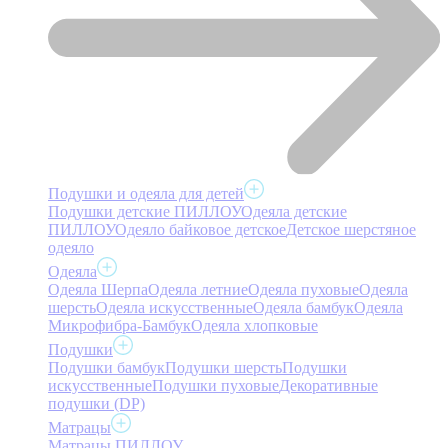
Подушки и одеяла для детей
Подушки детские ПИЛЛОУ
Одеяла детские
ПИЛЛОУ
Одеяло байковое детское
Детское шерстяное
одеяло
Одеяла
Одеяла Шерпа
Одеяла летние
Одеяла пуховые
Одеяла
шерсть
Одеяла искусственные
Одеяла бамбук
Одеяла
Микрофибра-Бамбук
Одеяла хлопковые
Подушки
Подушки бамбук
Подушки шерсть
Подушки
искусственные
Подушки пуховые
Декоративные
подушки (DP)
Матрацы
Матрацы ПИЛЛОУ