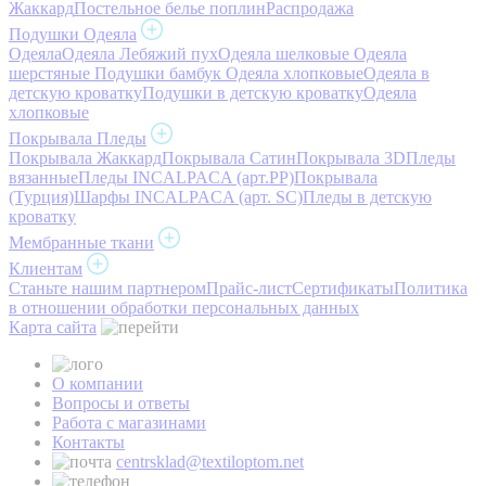
Жаккард
Постельное белье поплин
Распродажа
Подушки Одеяла
Одеяла
Одеяла Лебяжий пух
Одеяла шелковые
Одеяла
шерстяные
Подушки бамбук
Одеяла хлопковые
Одеяла в
детскую кроватку
Подушки в детскую кроватку
Одеяла
хлопковые
Покрывала Пледы
Покрывала Жаккард
Покрывала Сатин
Покрывала 3D
Пледы
вязанные
Пледы INCALPACA (арт.PP)
Покрывала
(Турция)
Шарфы INCALPACA (арт. SC)
Пледы в детскую
кроватку
Мембранные ткани
Клиентам
Станьте нашим партнером
Прайс-лист
Сертификаты
Политика
в отношении обработки персональных данных
Карта сайта
О компании
Вопросы и ответы
Работа с магазинами
Контакты
centrsklad@textiloptom.net