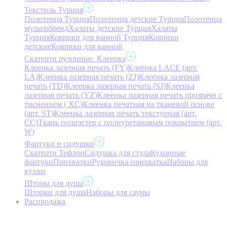
Текстиль Турция
Полотенца Турция
Полотенца детские Турция
Полотенца
мультибренд
Халаты детские Турция
Халаты
Турция
Коврики для ванной Турция
Коврики
детские
Коврики для ванной
Скатерти рулонные. Клеенка
Клеенка лазерная печать (FY)
Клеёнка LACE (арт.
LA)
Клеенка лазерная печать (ZJ)
Клеенка лазерная
печать (TD)
Клеенка лазерная печать (SJ)
Клеенка
лазерная печать (YZ)
Клеенка лазерная печать прозрачн с
тиснением ( XC)
Клеенка печатная на тканевой основе
(арт. ST)
Клеенка лазерная печать текстурная (арт.
CC)
Ткань полиэстер с полиуретановым покрытием (арт.
W)
Фартуки и сидушки
Скатерти Тефлон
Сидушка для стула
Кухонные
фартуки
Прихватки
Руковичка-прихватка
Наборы для
кухни
Шторы для душа
Шторки для душа
Наборы для сауны
Распродажа