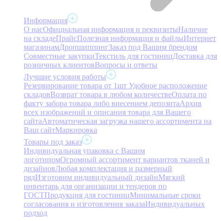
Информация
О нас
Официальная информация и реквизиты
Наличие
на складе
Прайс
Полезная информация и файлы
Интернет
магазинам
Дропшиппинг
Заказ под Вашим брендом
Совместные закупки
Текстиль для гостиниц
Доставка для
розничных клиентов
Вопросы и ответы
Лучшие условия работы
Резервирование товара от 1шт
Удобное расположение
складов
Возврат товара в любом количестве
Оплата по
факту забора товара либо внесением депозита
Архив
всех изображений и описания товара для Вашего
сайта
Автоматическая загрузка нашего ассортимента на
Ваш сайт
Маркировка
Товары под заказ
Индивидуальная упаковка с Вашим
логотипом
Огромный ассортимент вариантов тканей и
дизайнов
Любая комплектация и размерный
ряд
Изготовим индивидуальный дизайн
Мягкий
инвентарь для организации и тендеров по
ГОСТ
Продукция для гостиниц
Минимальные сроки
согласования и изготовления заказа
Индивидуальных
подход