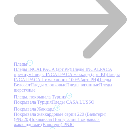
Пледы
Пледы INCALPACA (арт.PP)
Пледы INCALPACA
премиум
Пледы INCALPACA жаккард (арт. PJ)
Пледы
INCALPACA Пима хлопок 100% (арт. PH)
Пледы
Велсофт
Пледы хлопковые
Пледы вязанные
Пледы
шерстяные
Пледы, покрывала Турция
Покрывала Турция
Пледы CASA LUSSO
Покрывала Жаккард
Покрывала жаккардовые серии 220 (Вальтери)
(PN220)
Покрывала Португалия
Покрывала
жаккардовые (Вальтери) PNJC