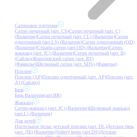
Сатиновое плетение
Сатин печатный (арт. СS)
Сатин печатный (арт. С)
(Вальтери)
Сатин печатный (арт. СL) (Вальтери)
Сатин
однотонный (арт.LS) (Вальтери)
Сатин однотонный (OD)
(Вальтери)
Страйп-сатин (арт.OD) (Вальтери)
Сатин-
жаккард (арт. JC) (Вальтери)
Сатин печатный (арт. В)
(Сайлид)
Королевский сатин (арт. RS)
(Фамилье)
Шелковый сатин (арт. SDS) (Фамилье)
Поплин
Поплин (AP)
Поплин однотонный (арт. AP)
Поплин (арт.
А) (Сайлид)
Бязь
Бязь Вальтери(арт.BR)
Жаккард
Сатин-жаккард (арт. JC) (Вальтери)
Шелковый жаккард
(арт.L) (Вальтери)
Для детей
Постельное белье детский поплин (арт. DL)
Детские бязь
(арт. ДБ) (Вальтери)
Valtery teens (арт.DS)
Детские