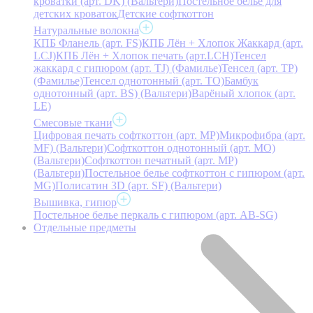
кроватки (арт. DK) (Вальтери)
Постельное белье для
детских кроваток
Детские софткоттон
Натуральные волокна
КПБ Фланель (арт. FS)
КПБ Лён + Хлопок Жаккард (арт.
LCJ)
КПБ Лён + Хлопок печать (арт.LCH)
Тенсел
жаккард с гипюром (арт. TJ) (Фамилье)
Тенсел (арт. ТР)
(Фамилье)
Тенсел однотонный (арт. TO)
Бамбук
однотонный (арт. BS) (Вальтери)
Варёный хлопок (арт.
LE)
Смесовые ткани
Цифровая печать софткоттон (арт. MP)
Микрофибра (арт.
MF) (Вальтери)
Софткоттон однотонный (арт. MO)
(Вальтери)
Софткоттон печатный (арт. MР)
(Вальтери)
Постельное белье софткоттон с гипюром (арт.
MG)
Полисатин 3D (арт. SF) (Вальтери)
Вышивка, гипюр
Постельное белье перкаль с гипюром (арт. AB-SG)
Отдельные предметы