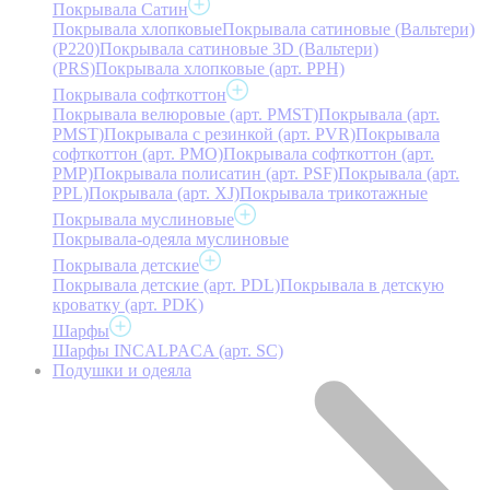
Покрывала Сатин
Покрывала хлопковые
Покрывала сатиновые (Вальтери)
(P220)
Покрывала сатиновые 3D (Вальтери)
(PRS)
Покрывала хлопковые (арт. PPH)
Покрывала софткоттон
Покрывала велюровые (арт. PMST)
Покрывала (арт.
PMST)
Покрывала с резинкой (арт. PVR)
Покрывала
софткоттон (арт. PMO)
Покрывала софткоттон (арт.
PMP)
Покрывала полисатин (арт. PSF)
Покрывала (арт.
PPL)
Покрывала (арт. XJ)
Покрывала трикотажные
Покрывала муслиновые
Покрывала-одеяла муслиновые
Покрывала детские
Покрывала детские (арт. PDL)
Покрывала в детскую
кроватку (арт. PDK)
Шарфы
Шарфы INCALPACA (арт. SC)
Подушки и одеяла