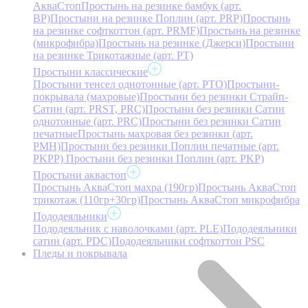
АкваСтоп
Простынь на резинке бамбук (арт.
BP)
Простыни на резинке Поплин (арт. PRP)
Простынь
на резинке софткоттон (арт. PRMF)
Простынь на резинке
(микрофибра)
Простынь на резинке (Джерси)
Простыни
на резинке Трикотажные (арт. РТ)
Простыни классические
Простыни тенсел однотонные (арт. PTO)
Простыни-
покрывала (махровые)
Простыни без резинки Страйп-
Сатин (арт. PRST, PRC)
Простыни без резинки Сатин
однотонные (арт. PRC)
Простыни без резинки Сатин
печатные
Простынь махровая без резинки (арт.
PMH)
Простыни без резинки Поплин печатные (арт.
PKPP)
Простыни без резинки Поплин (арт. PKP)
Простыни аквастоп
Простынь АкваСтоп махра (190гр)
Простынь АкваСтоп
трикотаж (110гр+30гр)
Простынь АкваСтоп микрофибра
Пододеяльники
Пододеяльник с наволочками (арт. PLE)
Пододеяльники
сатин (арт. PDC)
Пододеяльники софткоттон PSC
Пледы и покрывала