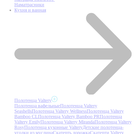
Наматрасники
Кухня и ванная
Полотенца Valtery
Полотенца вафельные
Полотенца Valtery
Seashells
Полотенца Valtery Wellness
Полотенца Valtery
Bamboo CL
Полотенца Valtery Bamboo PR
Полотенца
Valtery Emily
Полотенца Valtery Miranda
Полотенца Valtery
Rosy
Полотенца кухонные Valtery
Детские полотенца-
уголки из муслина
Скатерть дорожка
Скатерти Valtery