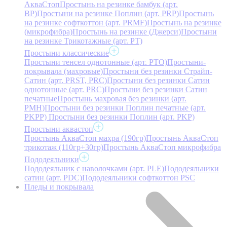
АкваСтоп
Простынь на резинке бамбук (арт.
BP)
Простыни на резинке Поплин (арт. PRP)
Простынь
на резинке софткоттон (арт. PRMF)
Простынь на резинке
(микрофибра)
Простынь на резинке (Джерси)
Простыни
на резинке Трикотажные (арт. РТ)
Простыни классические
Простыни тенсел однотонные (арт. PTO)
Простыни-
покрывала (махровые)
Простыни без резинки Страйп-
Сатин (арт. PRST, PRC)
Простыни без резинки Сатин
однотонные (арт. PRC)
Простыни без резинки Сатин
печатные
Простынь махровая без резинки (арт.
PMH)
Простыни без резинки Поплин печатные (арт.
PKPP)
Простыни без резинки Поплин (арт. PKP)
Простыни аквастоп
Простынь АкваСтоп махра (190гр)
Простынь АкваСтоп
трикотаж (110гр+30гр)
Простынь АкваСтоп микрофибра
Пододеяльники
Пододеяльник с наволочками (арт. PLE)
Пододеяльники
сатин (арт. PDC)
Пододеяльники софткоттон PSC
Пледы и покрывала