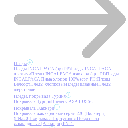
Пледы
Пледы INCALPACA (арт.PP)
Пледы INCALPACA
премиум
Пледы INCALPACA жаккард (арт. PJ)
Пледы
INCALPACA Пима хлопок 100% (арт. PH)
Пледы
Велсофт
Пледы хлопковые
Пледы вязанные
Пледы
шерстяные
Пледы, покрывала Турция
Покрывала Турция
Пледы CASA LUSSO
Покрывала Жаккард
Покрывала жаккардовые серии 220 (Вальтери)
(PN220)
Покрывала Португалия
Покрывала
жаккардовые (Вальтери) PNJC