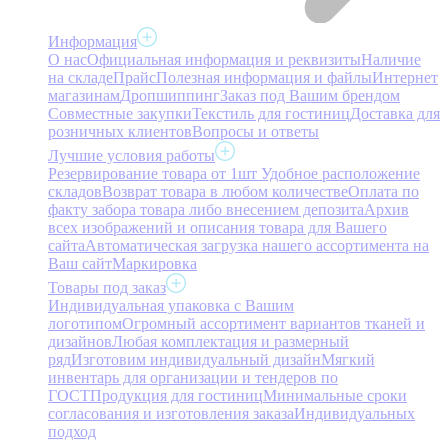
Информация
О нас
Официальная информация и реквизиты
Наличие
на складе
Прайс
Полезная информация и файлы
Интернет
магазинам
Дропшиппинг
Заказ под Вашим брендом
Совместные закупки
Текстиль для гостиниц
Доставка для
розничных клиентов
Вопросы и ответы
Лучшие условия работы
Резервирование товара от 1шт
Удобное расположение
складов
Возврат товара в любом количестве
Оплата по
факту забора товара либо внесением депозита
Архив
всех изображений и описания товара для Вашего
сайта
Автоматическая загрузка нашего ассортимента на
Ваш сайт
Маркировка
Товары под заказ
Индивидуальная упаковка с Вашим
логотипом
Огромный ассортимент вариантов тканей и
дизайнов
Любая комплектация и размерный
ряд
Изготовим индивидуальный дизайн
Мягкий
инвентарь для организации и тендеров по
ГОСТ
Продукция для гостиниц
Минимальные сроки
согласования и изготовления заказа
Индивидуальных
подход