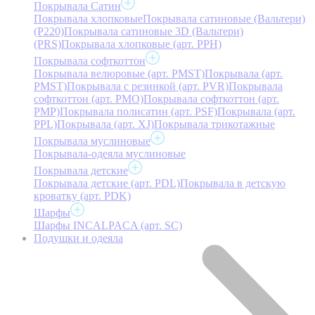
Покрывала Сатин
Покрывала хлопковые
Покрывала сатиновые (Вальтери)
(P220)
Покрывала сатиновые 3D (Вальтери)
(PRS)
Покрывала хлопковые (арт. PPH)
Покрывала софткоттон
Покрывала велюровые (арт. PMST)
Покрывала (арт.
PMST)
Покрывала с резинкой (арт. PVR)
Покрывала
софткоттон (арт. PMO)
Покрывала софткоттон (арт.
PMP)
Покрывала полисатин (арт. PSF)
Покрывала (арт.
PPL)
Покрывала (арт. XJ)
Покрывала трикотажные
Покрывала муслиновые
Покрывала-одеяла муслиновые
Покрывала детские
Покрывала детские (арт. PDL)
Покрывала в детскую
кроватку (арт. PDK)
Шарфы
Шарфы INCALPACA (арт. SC)
Подушки и одеяла