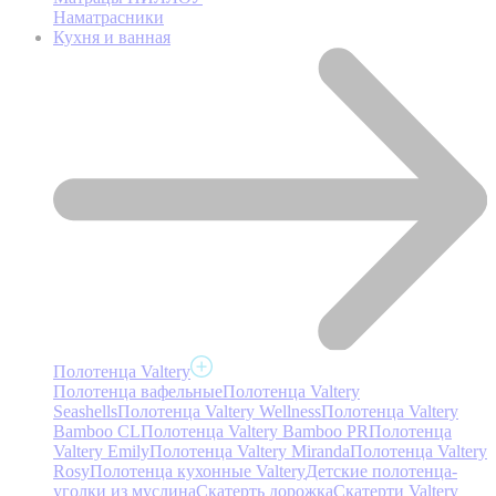
Наматрасники
Кухня и ванная
Полотенца Valtery
Полотенца вафельные
Полотенца Valtery
Seashells
Полотенца Valtery Wellness
Полотенца Valtery
Bamboo CL
Полотенца Valtery Bamboo PR
Полотенца
Valtery Emily
Полотенца Valtery Miranda
Полотенца Valtery
Rosy
Полотенца кухонные Valtery
Детские полотенца-
уголки из муслина
Скатерть дорожка
Скатерти Valtery