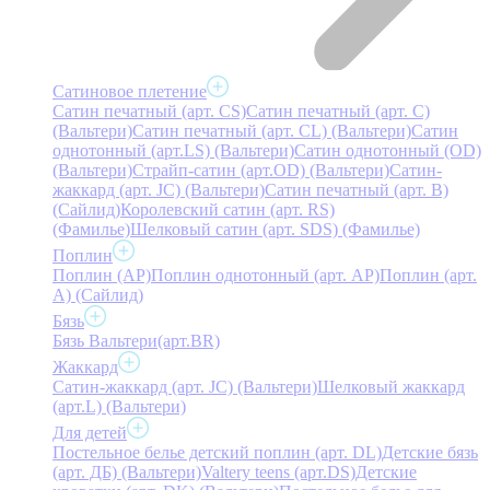
Сатиновое плетение
Сатин печатный (арт. СS)
Сатин печатный (арт. С)
(Вальтери)
Сатин печатный (арт. СL) (Вальтери)
Сатин
однотонный (арт.LS) (Вальтери)
Сатин однотонный (OD)
(Вальтери)
Страйп-сатин (арт.OD) (Вальтери)
Сатин-
жаккард (арт. JC) (Вальтери)
Сатин печатный (арт. В)
(Сайлид)
Королевский сатин (арт. RS)
(Фамилье)
Шелковый сатин (арт. SDS) (Фамилье)
Поплин
Поплин (AP)
Поплин однотонный (арт. AP)
Поплин (арт.
А) (Сайлид)
Бязь
Бязь Вальтери(арт.BR)
Жаккард
Сатин-жаккард (арт. JC) (Вальтери)
Шелковый жаккард
(арт.L) (Вальтери)
Для детей
Постельное белье детский поплин (арт. DL)
Детские бязь
(арт. ДБ) (Вальтери)
Valtery teens (арт.DS)
Детские