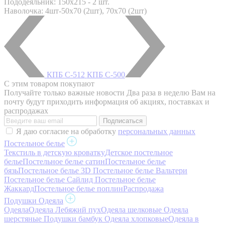
Пододеяльник: 150x215 - 2 шт.
Наволочка: 4шт-50х70 (2шт), 70х70 (2шт)
КПБ С-512
КПБ С-500
С этим товаром покупают
Получайте только важные новости
Два раза в неделю Вам на
почту будут приходить информация об акциях, поставках и
распродажах
Я даю согласие на обработку
персональных данных
Постельное белье
Текстиль в детскую кроватку
Детское постельное
белье
Постельное белье сатин
Постельное белье
бязь
Постельное белье 3D
Постельное белье Вальтери
Постельное белье Сайлид
Постельное белье
Жаккард
Постельное белье поплин
Распродажа
Подушки Одеяла
Одеяла
Одеяла Лебяжий пух
Одеяла шелковые
Одеяла
шерстяные
Подушки бамбук
Одеяла хлопковые
Одеяла в