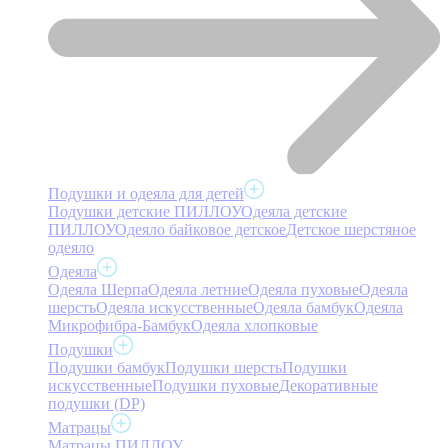
Подушки и одеяла для детей
Подушки детские ПИЛЛОУ
Одеяла детские
ПИЛЛОУ
Одеяло байковое детское
Детское шерстяное
одеяло
Одеяла
Одеяла Шерпа
Одеяла летние
Одеяла пуховые
Одеяла
шерсть
Одеяла искусственные
Одеяла бамбук
Одеяла
Микрофибра-Бамбук
Одеяла хлопковые
Подушки
Подушки бамбук
Подушки шерсть
Подушки
искусственные
Подушки пуховые
Декоративные
подушки (DP)
Матрацы
Матрацы ПИЛЛОУ