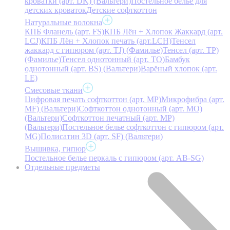
кроватки (арт. DK) (Вальтери)
Постельное белье для
детских кроваток
Детские софткоттон
Натуральные волокна
КПБ Фланель (арт. FS)
КПБ Лён + Хлопок Жаккард (арт.
LCJ)
КПБ Лён + Хлопок печать (арт.LCH)
Тенсел
жаккард с гипюром (арт. TJ) (Фамилье)
Тенсел (арт. ТР)
(Фамилье)
Тенсел однотонный (арт. TO)
Бамбук
однотонный (арт. BS) (Вальтери)
Варёный хлопок (арт.
LE)
Смесовые ткани
Цифровая печать софткоттон (арт. MP)
Микрофибра (арт.
MF) (Вальтери)
Софткоттон однотонный (арт. MO)
(Вальтери)
Софткоттон печатный (арт. MР)
(Вальтери)
Постельное белье софткоттон с гипюром (арт.
MG)
Полисатин 3D (арт. SF) (Вальтери)
Вышивка, гипюр
Постельное белье перкаль с гипюром (арт. AB-SG)
Отдельные предметы