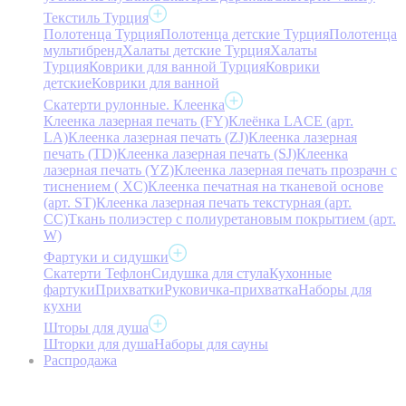
Текстиль Турция
Полотенца Турция
Полотенца детские Турция
Полотенца
мультибренд
Халаты детские Турция
Халаты
Турция
Коврики для ванной Турция
Коврики
детские
Коврики для ванной
Скатерти рулонные. Клеенка
Клеенка лазерная печать (FY)
Клеёнка LACE (арт.
LA)
Клеенка лазерная печать (ZJ)
Клеенка лазерная
печать (TD)
Клеенка лазерная печать (SJ)
Клеенка
лазерная печать (YZ)
Клеенка лазерная печать прозрачн с
тиснением ( XC)
Клеенка печатная на тканевой основе
(арт. ST)
Клеенка лазерная печать текстурная (арт.
CC)
Ткань полиэстер с полиуретановым покрытием (арт.
W)
Фартуки и сидушки
Скатерти Тефлон
Сидушка для стула
Кухонные
фартуки
Прихватки
Руковичка-прихватка
Наборы для
кухни
Шторы для душа
Шторки для душа
Наборы для сауны
Распродажа