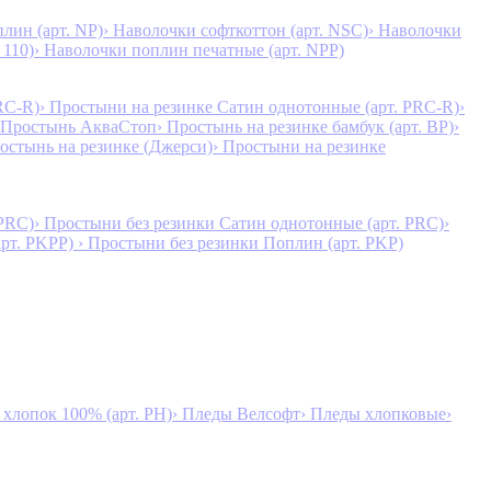
лин (арт. NP)
› Наволочки софткоттон (арт. NSC)
› Наволочки
 110)
› Наволочки поплин печатные (арт. NPP)
RC-R)
› Простыни на резинке Сатин однотонные (арт. PRC-R)
›
 Простынь АкваСтоп
› Простынь на резинке бамбук (арт. BP)
›
ростынь на резинке (Джерси)
› Простыни на резинке
 PRC)
› Простыни без резинки Сатин однотонные (арт. PRC)
›
арт. PKPP)
› Простыни без резинки Поплин (арт. PKP)
лопок 100% (арт. PH)
› Пледы Велсофт
› Пледы хлопковые
›