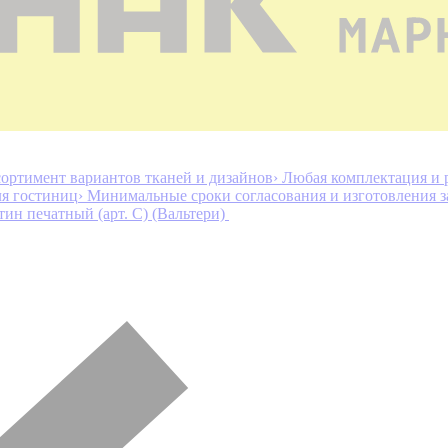
ортимент вариантов тканей и дизайнов
› Любая комплектация и 
ля гостиниц
› Минимальные сроки согласования и изготовления з
тин печатный (арт. С) (Вальтери)