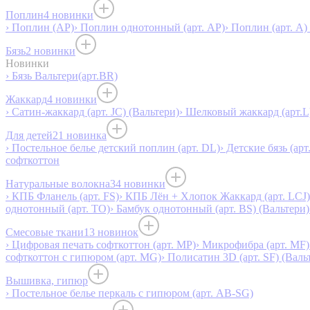
Поплин
4 новинки
› Поплин (AP)
› Поплин однотонный (арт. AP)
› Поплин (арт. А)
Бязь
2 новинки
Новинки
› Бязь Вальтери(арт.BR)
Жаккард
4 новинки
› Сатин-жаккард (арт. JC) (Вальтери)
› Шелковый жаккард (арт.L
Для детей
21 новинка
› Постельное белье детский поплин (арт. DL)
› Детские бязь (арт
софткоттон
Натуральные волокна
34 новинки
› КПБ Фланель (арт. FS)
› КПБ Лён + Хлопок Жаккард (арт. LCJ)
однотонный (арт. TO)
› Бамбук однотонный (арт. BS) (Вальтери)
Смесовые ткани
13 новинок
› Цифровая печать софткоттон (арт. MP)
› Микрофибра (арт. MF)
софткоттон с гипюром (арт. MG)
› Полисатин 3D (арт. SF) (Валь
Вышивка, гипюр
› Постельное белье перкаль с гипюром (арт. AB-SG)