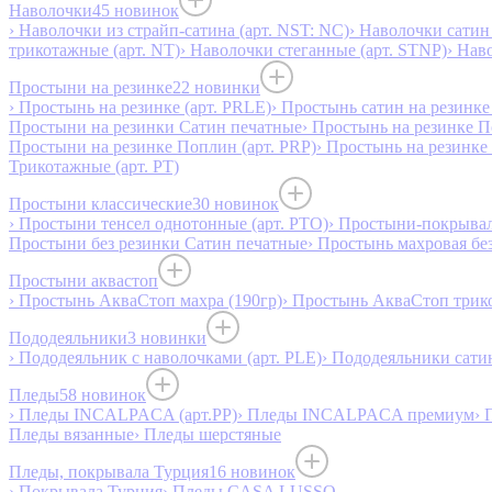
Наволочки
45 новинок
› Наволочки из страйп-сатина (арт. NST: NC)
› Наволочки сатин 
трикотажные (арт. NT)
› Наволочки стеганные (арт. STNP)
› Нав
Простыни на резинке
22 новинки
› Простынь на резинке (арт. PRLE)
› Простынь сатин на резинке 
Простыни на резинки Сатин печатные
› Простынь на резинке 
Простыни на резинке Поплин (арт. PRP)
› Простынь на резинке
Трикотажные (арт. РТ)
Простыни классические
30 новинок
› Простыни тенсел однотонные (арт. PTO)
› Простыни-покрывал
Простыни без резинки Сатин печатные
› Простынь махровая бе
Простыни аквастоп
› Простынь АкваСтоп махра (190гр)
› Простынь АкваСтоп трико
Пододеяльники
3 новинки
› Пододеяльник с наволочками (арт. PLE)
› Пододеяльники сатин
Пледы
58 новинок
› Пледы INCALPACA (арт.PP)
› Пледы INCALPACA премиум
› 
Пледы вязанные
› Пледы шерстяные
Пледы, покрывала Турция
16 новинок
› Покрывала Турция
› Пледы CASA LUSSO