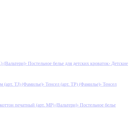
K) (Вальтери)
› Постельное белье для детских кроваток
› Детские
м (арт. TJ) (Фамилье)
› Тенсел (арт. ТР) (Фамилье)
› Тенсел
коттон печатный (арт. MР) (Вальтери)
› Постельное белье