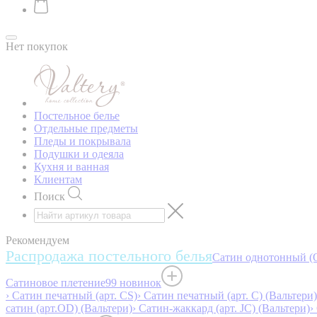
Нет покупок
Постельное белье
Отдельные предметы
Пледы и покрывала
Подушки и одеяла
Кухня и ванная
Клиентам
Поиск
Рекомендуем
Распродажа постельного белья
Сатин однотонный (O
Сатиновое плетение
99 новинок
› Сатин печатный (арт. СS)
› Сатин печатный (арт. С) (Вальтери)
сатин (арт.OD) (Вальтери)
› Сатин-жаккард (арт. JC) (Вальтери)
›