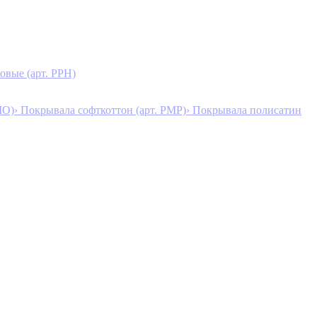
овые (арт. PPH)
MO)
› Покрывала софткоттон (арт. PMP)
› Покрывала полисатин