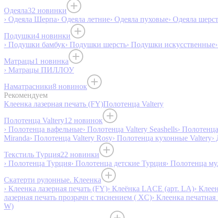
Одеяла
32 новинки
› Одеяла Шерпа
› Одеяла летние
› Одеяла пуховые
› Одеяла шерс
Подушки
4 новинки
› Подушки бамбук
› Подушки шерсть
› Подушки искусственные
Матрацы
1 новинка
› Матрацы ПИЛЛОУ
Наматрасники
8 новинок
Рекомендуем
Клеенка лазерная печать (FY)
Полотенца Valtery
Полотенца Valtery
12 новинок
› Полотенца вафельные
› Полотенца Valtery Seashells
› Полотенца 
Miranda
› Полотенца Valtery Rosy
› Полотенца кухонные Valtery
›
Текстиль Турция
22 новинки
› Полотенца Турция
› Полотенца детские Турция
› Полотенца му
Скатерти рулонные. Клеенка
› Клеенка лазерная печать (FY)
› Клеёнка LACE (арт. LA)
› Клеен
лазерная печать прозрачн с тиснением ( XC)
› Клеенка печатная 
W)