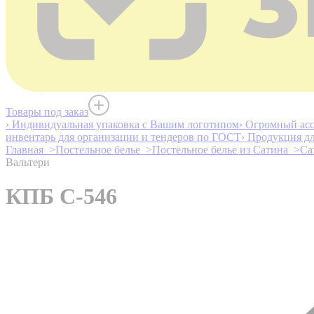
Товары под заказ
› Индивидуальная упаковка с Вашим логотипом
› Огромный асс
инвентарь для организации и тендеров по ГОСТ
› Продукция д
Главная >
Постельное белье >
Постельное белье из Сатина >
Са
Вальтери
КПБ С-546