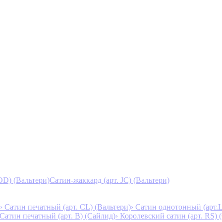
D) (Вальтери)
Сатин-жаккард (арт. JC) (Вальтери)
› Сатин печатный (арт. СL) (Вальтери)
› Сатин однотонный (арт.L
 Сатин печатный (арт. В) (Сайлид)
› Королевский сатин (арт. RS)