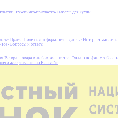
ихватки
› Руковичка-прихватка
› Наборы для кухни
ладе
› Прайс
› Полезная информация и файлы
› Интернет магазин
нтов
› Вопросы и ответы
ов
› Возврат товара в любом количестве
› Оплата по факту забора 
ашего ассортимента на Ваш сайт