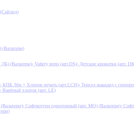
 (Сайлид)
) (Вальтери)
. ДБ) (Вальтери)
› Valtery teens (арт.DS)
› Детские кроватки (арт. D
› КПБ Лён + Хлопок печать (арт.LCH)
› Тенсел жаккард с гипюро
› Варёный хлопок (арт. LE)
 (Вальтери)
› Софткоттон однотонный (арт. MO) (Вальтери)
› Софт
тери)