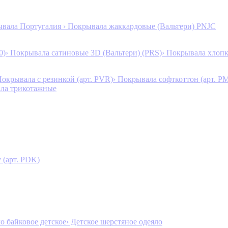
ывала Португалия
› Покрывала жаккардовые (Вальтери) PNJC
0)
› Покрывала сатиновые 3D (Вальтери) (PRS)
› Покрывала хлопк
Покрывала с резинкой (арт. PVR)
› Покрывала софткоттон (арт. P
ала трикотажные
 (арт. PDK)
ло байковое детское
› Детское шерстяное одеяло