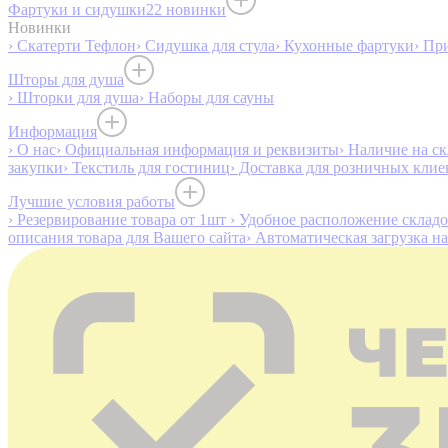
Фартуки и сидушки
22 новинки
Новинки
› Скатерти Тефлон
› Сидушка для стула
› Кухонные фартуки
› Пр
Шторы для душа
› Шторки для душа
› Наборы для сауны
Информация
› О нас
› Официальная информация и реквизиты
› Наличие на ск
закупки
› Текстиль для гостиниц
› Доставка для розничных клие
Лучшие условия работы
› Резервирование товара от 1шт
› Удобное расположение склад
описания товара для Вашего сайта
› Автоматическая загрузка н