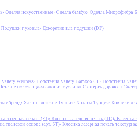
ть
› Одеяла искусственные
› Одеяла бамбук
› Одеяла Микрофибра-
› Подушки пуховые
› Декоративные подушки (DP)
Valtery Wellness
› Полотенца Valtery Bamboo CL
› Полотенца Valt
 Детские полотенца-уголки из муслина
› Скатерть дорожка
› Скате
льтибренд
› Халаты детские Турция
› Халаты Турция
› Коврики дл
ка лазерная печать (ZJ)
› Клеенка лазерная печать (TD)
› Клеенка 
на тканевой основе (арт. ST)
› Клеенка лазерная печать текстурная