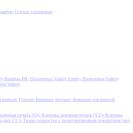
Бамбук
› Одеяла хлопковые
ery Bamboo PR
› Полотенца Valtery Emily
› Полотенца Valtery
рти Valtery
я ванной Турция
› Коврики детские
› Коврики для ванной
лазерная печать (SJ)
› Клеенка лазерная печать (YZ)
› Клеенка
 (арт. CC)
› Ткань полиэстер с полиуретановым покрытием (арт.