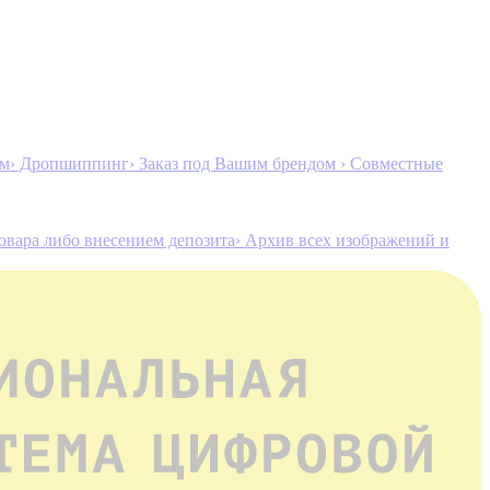
ам
› Дропшиппинг
› Заказ под Вашим брендом
› Совместные
товара либо внесением депозита
› Архив всех изображений и