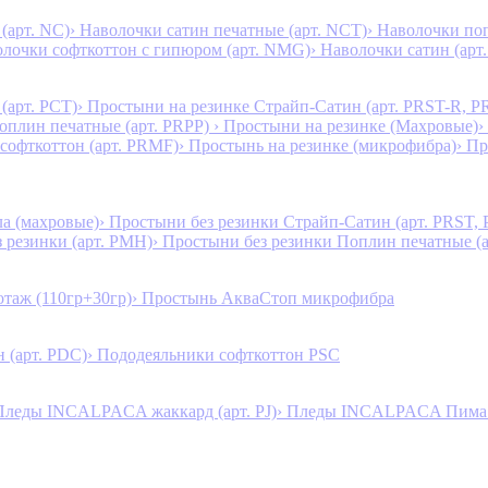
(арт. NC)
› Наволочки сатин печатные (арт. NCT)
› Наволочки поп
олочки софткоттон с гипюром (арт. NMG)
› Наволочки сатин (арт.
(арт. PCT)
› Простыни на резинке Страйп-Сатин (арт. PRST-R, P
Поплин печатные (арт. PRPP)
› Простыни на резинке (Махровые)
›
 софткоттон (арт. PRMF)
› Простынь на резинке (микрофибра)
› П
а (махровые)
› Простыни без резинки Страйп-Сатин (арт. PRST,
з резинки (арт. PMH)
› Простыни без резинки Поплин печатные (
таж (110гр+30гр)
› Простынь АкваСтоп микрофибра
 (арт. PDC)
› Пододеяльники софткоттон PSC
Пледы INCALPACA жаккард (арт. PJ)
› Пледы INCALPACA Пима х