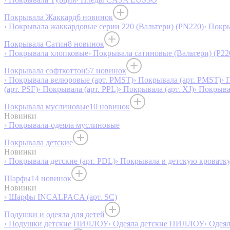
Покрывала Жаккард
6 новинок
› Покрывала жаккардовые серии 220 (Вальтери) (PN220)
› Покр
Покрывала Сатин
8 новинок
› Покрывала хлопковые
› Покрывала сатиновые (Вальтери) (P22
Покрывала софткоттон
57 новинок
› Покрывала велюровые (арт. PMST)
› Покрывала (арт. PMST)
› 
(арт. PSF)
› Покрывала (арт. PPL)
› Покрывала (арт. XJ)
› Покрыв
Покрывала муслиновые
10 новинок
Новинки
› Покрывала-одеяла муслиновые
Покрывала детские
Новинки
› Покрывала детские (арт. PDL)
› Покрывала в детскую кроватку
Шарфы
14 новинок
Новинки
› Шарфы INCALPACA (арт. SC)
Подушки и одеяла для детей
› Подушки детские ПИЛЛОУ
› Одеяла детские ПИЛЛОУ
› Одея