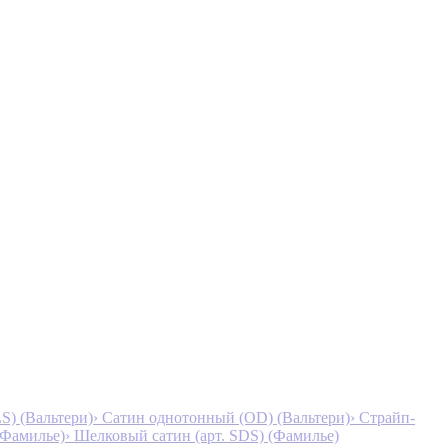
S) (Вальтери)
› Сатин однотонный (OD) (Вальтери)
› Страйп-
 (Фамилье)
› Шелковый сатин (арт. SDS) (Фамилье)