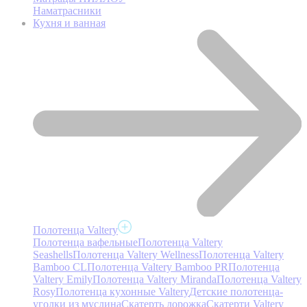
Наматрасники
Кухня и ванная
Полотенца Valtery
Полотенца вафельные
Полотенца Valtery
Seashells
Полотенца Valtery Wellness
Полотенца Valtery
Bamboo CL
Полотенца Valtery Bamboo PR
Полотенца
Valtery Emily
Полотенца Valtery Miranda
Полотенца Valtery
Rosy
Полотенца кухонные Valtery
Детские полотенца-
уголки из муслина
Скатерть дорожка
Скатерти Valtery