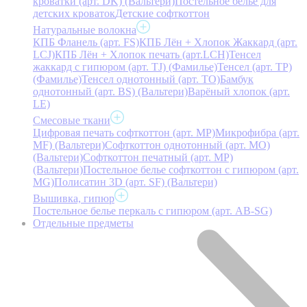
кроватки (арт. DK) (Вальтери)
Постельное белье для
детских кроваток
Детские софткоттон
Натуральные волокна
КПБ Фланель (арт. FS)
КПБ Лён + Хлопок Жаккард (арт.
LCJ)
КПБ Лён + Хлопок печать (арт.LCH)
Тенсел
жаккард с гипюром (арт. TJ) (Фамилье)
Тенсел (арт. ТР)
(Фамилье)
Тенсел однотонный (арт. TO)
Бамбук
однотонный (арт. BS) (Вальтери)
Варёный хлопок (арт.
LE)
Смесовые ткани
Цифровая печать софткоттон (арт. MP)
Микрофибра (арт.
MF) (Вальтери)
Софткоттон однотонный (арт. MO)
(Вальтери)
Софткоттон печатный (арт. MР)
(Вальтери)
Постельное белье софткоттон с гипюром (арт.
MG)
Полисатин 3D (арт. SF) (Вальтери)
Вышивка, гипюр
Постельное белье перкаль с гипюром (арт. AB-SG)
Отдельные предметы