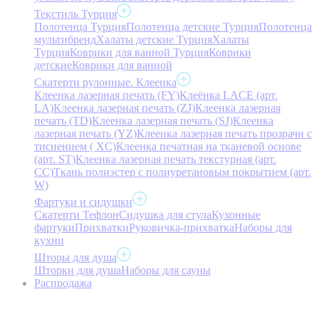
Текстиль Турция
Полотенца Турция
Полотенца детские Турция
Полотенца
мультибренд
Халаты детские Турция
Халаты
Турция
Коврики для ванной Турция
Коврики
детские
Коврики для ванной
Скатерти рулонные. Клеенка
Клеенка лазерная печать (FY)
Клеёнка LACE (арт.
LA)
Клеенка лазерная печать (ZJ)
Клеенка лазерная
печать (TD)
Клеенка лазерная печать (SJ)
Клеенка
лазерная печать (YZ)
Клеенка лазерная печать прозрачн с
тиснением ( XC)
Клеенка печатная на тканевой основе
(арт. ST)
Клеенка лазерная печать текстурная (арт.
CC)
Ткань полиэстер с полиуретановым покрытием (арт.
W)
Фартуки и сидушки
Скатерти Тефлон
Сидушка для стула
Кухонные
фартуки
Прихватки
Руковичка-прихватка
Наборы для
кухни
Шторы для душа
Шторки для душа
Наборы для сауны
Распродажа