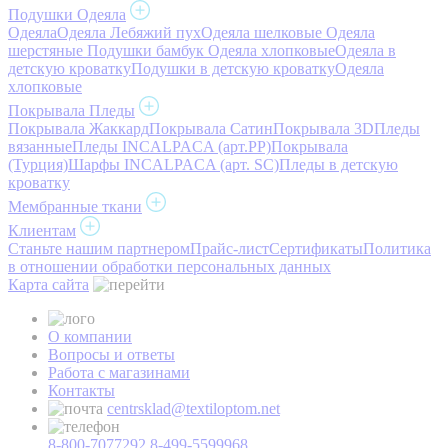
Подушки Одеяла
Одеяла
Одеяла Лебяжий пух
Одеяла шелковые
Одеяла
шерстяные
Подушки бамбук
Одеяла хлопковые
Одеяла в
детскую кроватку
Подушки в детскую кроватку
Одеяла
хлопковые
Покрывала Пледы
Покрывала Жаккард
Покрывала Сатин
Покрывала 3D
Пледы
вязанные
Пледы INCALPACA (арт.PP)
Покрывала
(Турция)
Шарфы INCALPACA (арт. SC)
Пледы в детскую
кроватку
Мембранные ткани
Клиентам
Станьте нашим партнером
Прайс-лист
Сертификаты
Политика
в отношении обработки персональных данных
Карта сайта
О компании
Вопросы и ответы
Работа с магазинами
Контакты
centrsklad@textiloptom.net
8-800-7077292
8-499-5599968