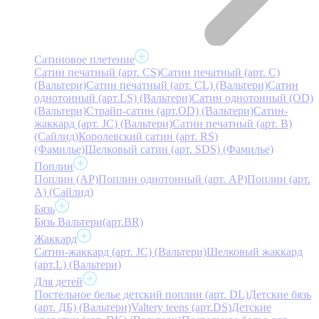
Сатиновое плетение
Сатин печатный (арт. СS)
Сатин печатный (арт. С)
(Вальтери)
Сатин печатный (арт. СL) (Вальтери)
Сатин
однотонный (арт.LS) (Вальтери)
Сатин однотонный (OD)
(Вальтери)
Страйп-сатин (арт.OD) (Вальтери)
Сатин-
жаккард (арт. JC) (Вальтери)
Сатин печатный (арт. В)
(Сайлид)
Королевский сатин (арт. RS)
(Фамилье)
Шелковый сатин (арт. SDS) (Фамилье)
Поплин
Поплин (AP)
Поплин однотонный (арт. AP)
Поплин (арт.
А) (Сайлид)
Бязь
Бязь Вальтери(арт.BR)
Жаккард
Сатин-жаккард (арт. JC) (Вальтери)
Шелковый жаккард
(арт.L) (Вальтери)
Для детей
Постельное белье детский поплин (арт. DL)
Детские бязь
(арт. ДБ) (Вальтери)
Valtery teens (арт.DS)
Детские