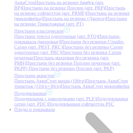
АкваСтоп
Простынь на резинке бамбук (арт.
BP)
Простыни на резинке Поплин (арт. PRP)
Простынь
на резинке софткоттон (арт. PRMF)
Простынь на резинке
(микрофибра)
Простынь на резинке (Джерси)
Простыни
на резинке Трикотажные (арт. РТ)
Простыни классические
Простыни тенсел однотонные (арт. PTO)
Простыни-
покрывала (махровые)
Простыни без резинки Страйп-
Сатин (арт. PRST, PRC)
Простыни без резинки Сатин
однотонные (арт. PRC)
Простыни без резинки Сатин
печатные
Простынь махровая без резинки (арт.
PMH)
Простыни без резинки Поплин печатные (арт.
PKPP)
Простыни без резинки Поплин (арт. PKP)
Простыни аквастоп
Простынь АкваСтоп махра (190гр)
Простынь АкваСтоп
трикотаж (110гр+30гр)
Простынь АкваСтоп микрофибра
Пододеяльники
Пододеяльник с наволочками (арт. PLE)
Пододеяльники
сатин (арт. PDC)
Пододеяльники софткоттон PSC
Пледы и покрывала