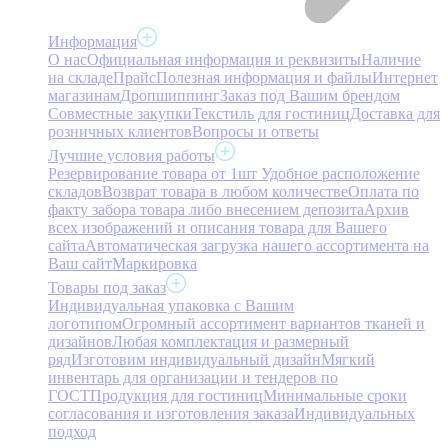
Информация
О нас
Официальная информация и реквизиты
Наличие
на складе
Прайс
Полезная информация и файлы
Интернет
магазинам
Дропшиппинг
Заказ под Вашим брендом
Совместные закупки
Текстиль для гостиниц
Доставка для
розничных клиентов
Вопросы и ответы
Лучшие условия работы
Резервирование товара от 1шт
Удобное расположение
складов
Возврат товара в любом количестве
Оплата по
факту забора товара либо внесением депозита
Архив
всех изображений и описания товара для Вашего
сайта
Автоматическая загрузка нашего ассортимента на
Ваш сайт
Маркировка
Товары под заказ
Индивидуальная упаковка с Вашим
логотипом
Огромный ассортимент вариантов тканей и
дизайнов
Любая комплектация и размерный
ряд
Изготовим индивидуальный дизайн
Мягкий
инвентарь для организации и тендеров по
ГОСТ
Продукция для гостиниц
Минимальные сроки
согласования и изготовления заказа
Индивидуальных
подход