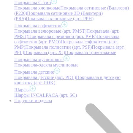
Покрывала Сатин
Покрывала хлопковые
Покрывала сатиновые (Вальтери)
(P220)
Покрывала сатиновые 3D (Вальтери)
(PRS)
Покрывала хлопковые (арт. PPH)
Покрывала софткоттон
Покрывала велюровые (арт. PMST)
Покрывала (арт.
PMST)
Покрывала с резинкой (арт. PVR)
Покрывала
софткоттон (арт. PMO)
Покрывала софткоттон (арт.
PMP)
Покрывала полисатин (арт. PSF)
Покрывала (арт.
PPL)
Покрывала (арт. XJ)
Покрывала трикотажные
Покрывала муслиновые
Покрывала-одеяла муслиновые
Покрывала детские
Покрывала детские (арт. PDL)
Покрывала в детскую
кроватку (арт. PDK)
Шарфы
Шарфы INCALPACA (арт. SC)
Подушки и одеяла