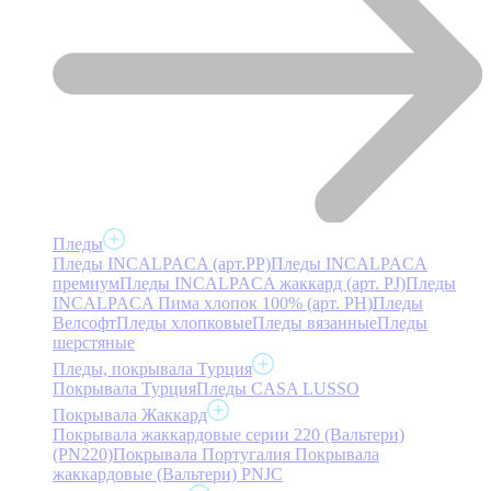
Пледы
Пледы INCALPACA (арт.PP)
Пледы INCALPACA
премиум
Пледы INCALPACA жаккард (арт. PJ)
Пледы
INCALPACA Пима хлопок 100% (арт. PH)
Пледы
Велсофт
Пледы хлопковые
Пледы вязанные
Пледы
шерстяные
Пледы, покрывала Турция
Покрывала Турция
Пледы CASA LUSSO
Покрывала Жаккард
Покрывала жаккардовые серии 220 (Вальтери)
(PN220)
Покрывала Португалия
Покрывала
жаккардовые (Вальтери) PNJC