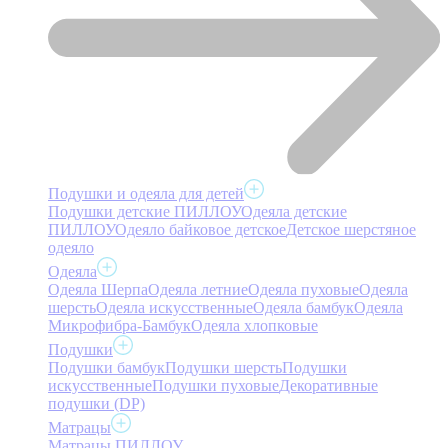
Подушки и одеяла для детей
Подушки детские ПИЛЛОУ
Одеяла детские
ПИЛЛОУ
Одеяло байковое детское
Детское шерстяное
одеяло
Одеяла
Одеяла Шерпа
Одеяла летние
Одеяла пуховые
Одеяла
шерсть
Одеяла искусственные
Одеяла бамбук
Одеяла
Микрофибра-Бамбук
Одеяла хлопковые
Подушки
Подушки бамбук
Подушки шерсть
Подушки
искусственные
Подушки пуховые
Декоративные
подушки (DP)
Матрацы
Матрацы ПИЛЛОУ