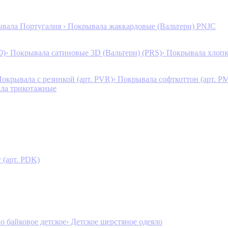
ывала Португалия
› Покрывала жаккардовые (Вальтери) PNJC
0)
› Покрывала сатиновые 3D (Вальтери) (PRS)
› Покрывала хлопк
Покрывала с резинкой (арт. PVR)
› Покрывала софткоттон (арт. P
ала трикотажные
 (арт. PDK)
ло байковое детское
› Детское шерстяное одеяло