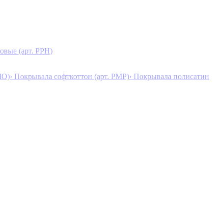
овые (арт. PPH)
MO)
› Покрывала софткоттон (арт. PMP)
› Покрывала полисатин