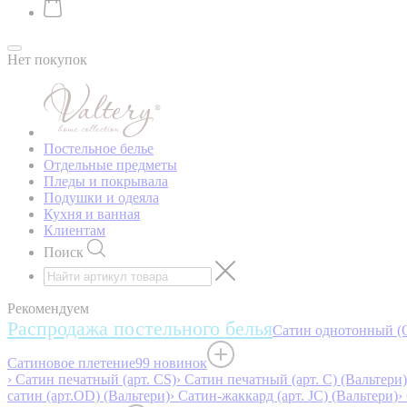
Нет покупок
Постельное белье
Отдельные предметы
Пледы и покрывала
Подушки и одеяла
Кухня и ванная
Клиентам
Поиск
Рекомендуем
Распродажа постельного белья
Сатин однотонный (O
Сатиновое плетение
99 новинок
› Сатин печатный (арт. СS)
› Сатин печатный (арт. С) (Вальтери)
сатин (арт.OD) (Вальтери)
› Сатин-жаккард (арт. JC) (Вальтери)
›