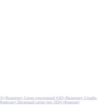
S) (Вальтери)
› Сатин однотонный (OD) (Вальтери)
› Страйп-
 (Фамилье)
› Шелковый сатин (арт. SDS) (Фамилье)