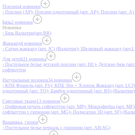
Поплин
4 новинки
› Поплин (AP)
› Поплин однотонный (арт. AP)
› Поплин (арт. А)
Бязь
2 новинки
Новинки
› Бязь Вальтери(арт.BR)
Жаккард
4 новинки
› Сатин-жаккард (арт. JC) (Вальтери)
› Шелковый жаккард (арт.L
Для детей
21 новинка
› Постельное белье детский поплин (арт. DL)
› Детские бязь (арт
софткоттон
Натуральные волокна
34 новинки
› КПБ Фланель (арт. FS)
› КПБ Лён + Хлопок Жаккард (арт. LCJ)
однотонный (арт. TO)
› Бамбук однотонный (арт. BS) (Вальтери)
Смесовые ткани
13 новинок
› Цифровая печать софткоттон (арт. MP)
› Микрофибра (арт. MF)
софткоттон с гипюром (арт. MG)
› Полисатин 3D (арт. SF) (Валь
Вышивка, гипюр
› Постельное белье перкаль с гипюром (арт. AB-SG)