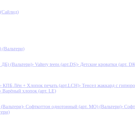
 (Сайлид)
) (Вальтери)
. ДБ) (Вальтери)
› Valtery teens (арт.DS)
› Детские кроватки (арт. D
› КПБ Лён + Хлопок печать (арт.LCH)
› Тенсел жаккард с гипюро
› Варёный хлопок (арт. LE)
 (Вальтери)
› Софткоттон однотонный (арт. MO) (Вальтери)
› Софт
тери)