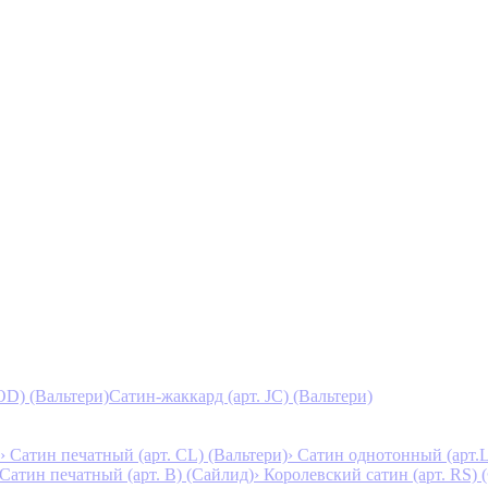
D) (Вальтери)
Сатин-жаккард (арт. JC) (Вальтери)
› Сатин печатный (арт. СL) (Вальтери)
› Сатин однотонный (арт.L
 Сатин печатный (арт. В) (Сайлид)
› Королевский сатин (арт. RS)