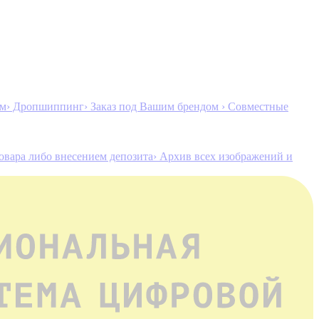
ам
› Дропшиппинг
› Заказ под Вашим брендом
› Совместные
товара либо внесением депозита
› Архив всех изображений и