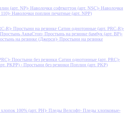
лин (арт. NP)
› Наволочки софткоттон (арт. NSC)
› Наволочки
 110)
› Наволочки поплин печатные (арт. NPP)
RC-R)
› Простыни на резинке Сатин однотонные (арт. PRC-R)
›
 Простынь АкваСтоп
› Простынь на резинке бамбук (арт. BP)
›
ростынь на резинке (Джерси)
› Простыни на резинке
 PRC)
› Простыни без резинки Сатин однотонные (арт. PRC)
›
арт. PKPP)
› Простыни без резинки Поплин (арт. PKP)
лопок 100% (арт. PH)
› Пледы Велсофт
› Пледы хлопковые
›