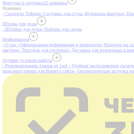
Фартуки и сидушки
22 новинки
Новинки
› Скатерти Тефлон
› Сидушка для стула
› Кухонные фартуки
› Пр
Шторы для душа
› Шторки для душа
› Наборы для сауны
Информация
› О нас
› Официальная информация и реквизиты
› Наличие на ск
закупки
› Текстиль для гостиниц
› Доставка для розничных клие
Лучшие условия работы
› Резервирование товара от 1шт
› Удобное расположение склад
описания товара для Вашего сайта
› Автоматическая загрузка н