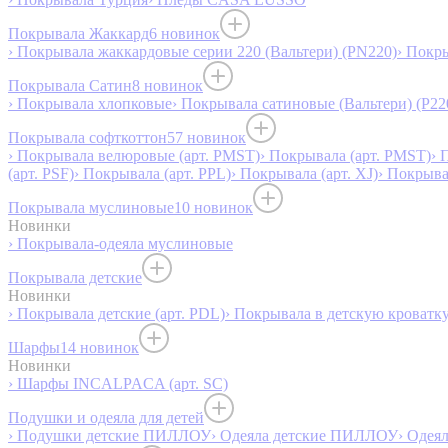
Покрывала Жаккард
6 новинок
› Покрывала жаккардовые серии 220 (Вальтери) (PN220)
› Покр
Покрывала Сатин
8 новинок
› Покрывала хлопковые
› Покрывала сатиновые (Вальтери) (P22
Покрывала софткоттон
57 новинок
› Покрывала велюровые (арт. PMST)
› Покрывала (арт. PMST)
› 
(арт. PSF)
› Покрывала (арт. PPL)
› Покрывала (арт. XJ)
› Покрыв
Покрывала муслиновые
10 новинок
Новинки
› Покрывала-одеяла муслиновые
Покрывала детские
Новинки
› Покрывала детские (арт. PDL)
› Покрывала в детскую кроватку
Шарфы
14 новинок
Новинки
› Шарфы INCALPACA (арт. SC)
Подушки и одеяла для детей
› Подушки детские ПИЛЛОУ
› Одеяла детские ПИЛЛОУ
› Одея