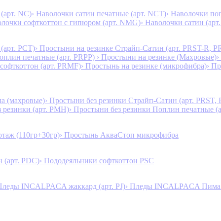
(арт. NC)
› Наволочки сатин печатные (арт. NCT)
› Наволочки поп
олочки софткоттон с гипюром (арт. NMG)
› Наволочки сатин (арт.
(арт. PCT)
› Простыни на резинке Страйп-Сатин (арт. PRST-R, P
Поплин печатные (арт. PRPP)
› Простыни на резинке (Махровые)
›
 софткоттон (арт. PRMF)
› Простынь на резинке (микрофибра)
› П
а (махровые)
› Простыни без резинки Страйп-Сатин (арт. PRST,
з резинки (арт. PMH)
› Простыни без резинки Поплин печатные (
таж (110гр+30гр)
› Простынь АкваСтоп микрофибра
 (арт. PDC)
› Пододеяльники софткоттон PSC
Пледы INCALPACA жаккард (арт. PJ)
› Пледы INCALPACA Пима х