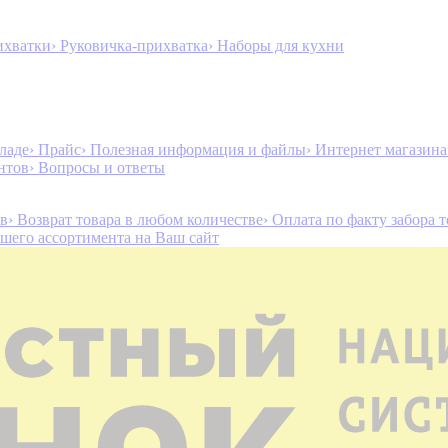
ихватки
› Руковичка-прихватка
› Наборы для кухни
ладе
› Прайс
› Полезная информация и файлы
› Интернет магазин
нтов
› Вопросы и ответы
ов
› Возврат товара в любом количестве
› Оплата по факту забора 
ашего ассортимента на Ваш сайт