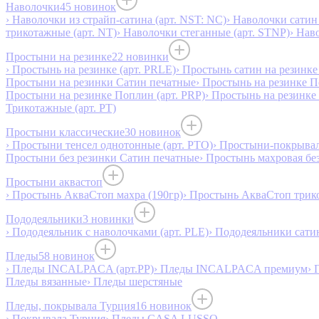
Наволочки
45 новинок
› Наволочки из страйп-сатина (арт. NST: NC)
› Наволочки сатин 
трикотажные (арт. NT)
› Наволочки стеганные (арт. STNP)
› Нав
Простыни на резинке
22 новинки
› Простынь на резинке (арт. PRLE)
› Простынь сатин на резинке 
Простыни на резинки Сатин печатные
› Простынь на резинке 
Простыни на резинке Поплин (арт. PRP)
› Простынь на резинке
Трикотажные (арт. РТ)
Простыни классические
30 новинок
› Простыни тенсел однотонные (арт. PTO)
› Простыни-покрывал
Простыни без резинки Сатин печатные
› Простынь махровая бе
Простыни аквастоп
› Простынь АкваСтоп махра (190гр)
› Простынь АкваСтоп трико
Пододеяльники
3 новинки
› Пододеяльник с наволочками (арт. PLE)
› Пододеяльники сатин
Пледы
58 новинок
› Пледы INCALPACA (арт.PP)
› Пледы INCALPACA премиум
› 
Пледы вязанные
› Пледы шерстяные
Пледы, покрывала Турция
16 новинок
› Покрывала Турция
› Пледы CASA LUSSO