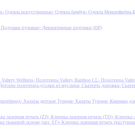
ть
› Одеяла искусственные
› Одеяла бамбук
› Одеяла Микрофибра-
› Подушки пуховые
› Декоративные подушки (DP)
Valtery Wellness
› Полотенца Valtery Bamboo CL
› Полотенца Valt
 Детские полотенца-уголки из муслина
› Скатерть дорожка
› Скате
льтибренд
› Халаты детские Турция
› Халаты Турция
› Коврики дл
ка лазерная печать (ZJ)
› Клеенка лазерная печать (TD)
› Клеенка 
на тканевой основе (арт. ST)
› Клеенка лазерная печать текстурная