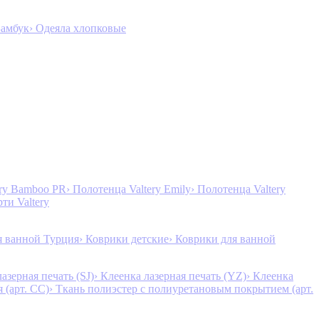
Бамбук
› Одеяла хлопковые
ery Bamboo PR
› Полотенца Valtery Emily
› Полотенца Valtery
рти Valtery
я ванной Турция
› Коврики детские
› Коврики для ванной
лазерная печать (SJ)
› Клеенка лазерная печать (YZ)
› Клеенка
 (арт. CC)
› Ткань полиэстер с полиуретановым покрытием (арт.