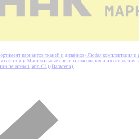
ортимент вариантов тканей и дизайнов
› Любая комплектация и 
ля гостиниц
› Минимальные сроки согласования и изготовления з
тин печатный (арт. СL) (Вальтери)