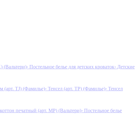
K) (Вальтери)
› Постельное белье для детских кроваток
› Детские
м (арт. TJ) (Фамилье)
› Тенсел (арт. ТР) (Фамилье)
› Тенсел
коттон печатный (арт. MР) (Вальтери)
› Постельное белье