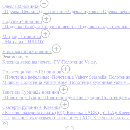
Одеяла
32 новинки
› Одеяла Шерпа
› Одеяла летние
› Одеяла пуховые
› Одеяла шерс
Подушки
4 новинки
› Подушки бамбук
› Подушки шерсть
› Подушки искусственные
Матрацы
1 новинка
› Матрацы ПИЛЛОУ
Наматрасники
8 новинок
Рекомендуем
Клеенка лазерная печать (FY)
Полотенца Valtery
Полотенца Valtery
12 новинок
› Полотенца вафельные
› Полотенца Valtery Seashells
› Полотенца 
Miranda
› Полотенца Valtery Rosy
› Полотенца кухонные Valtery
›
Текстиль Турция
22 новинки
› Полотенца Турция
› Полотенца детские Турция
› Полотенца му
Скатерти рулонные. Клеенка
› Клеенка лазерная печать (FY)
› Клеёнка LACE (арт. LA)
› Клеен
лазерная печать прозрачн с тиснением ( XC)
› Клеенка печатная 
W)