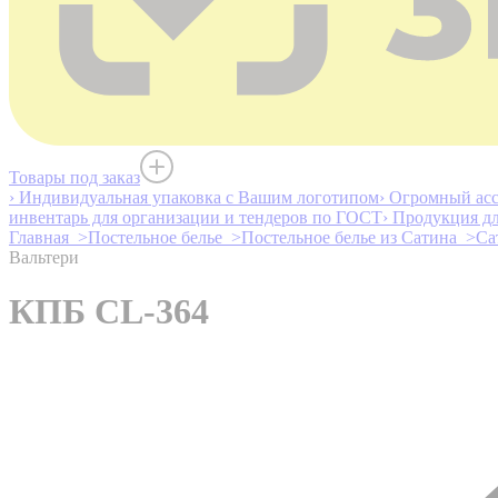
Товары под заказ
› Индивидуальная упаковка с Вашим логотипом
› Огромный асс
инвентарь для организации и тендеров по ГОСТ
› Продукция д
Главная >
Постельное белье >
Постельное белье из Сатина >
Са
Вальтери
КПБ CL-364