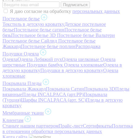
Я даю согласие на обработку
персональных данных
Постельное белье
Текстиль в детскую кроватку
Детское постельное
белье
Постельное белье сатин
Постельное белье
бязь
Постельное белье 3D
Постельное белье Вальтери
Постельное белье Сайлид
Постельное белье
Жаккард
Постельное белье поплин
Распродажа
Подушки Одеяла
Одеяла
Одеяла Лебяжий пух
Одеяла шелковые
Одеяла
шерстяные
Подушки бамбук
Одеяла хлопковые
Одеяла в
детскую кроватку
Подушки в детскую кроватку
Одеяла
хлопковые
Покрывала Пледы
Покрывала Жаккард
Покрывала Сатин
Покрывала 3D
Пледы
вязанные
Пледы INCALPACA (арт.PP)
Покрывала
(Турция)
Шарфы INCALPACA (арт. SC)
Пледы в детскую
кроватку
Мембранные ткани
Клиентам
Станьте нашим партнером
Прайс-лист
Сертификаты
Политика
в отношении обработки персональных данных
Карта сайта