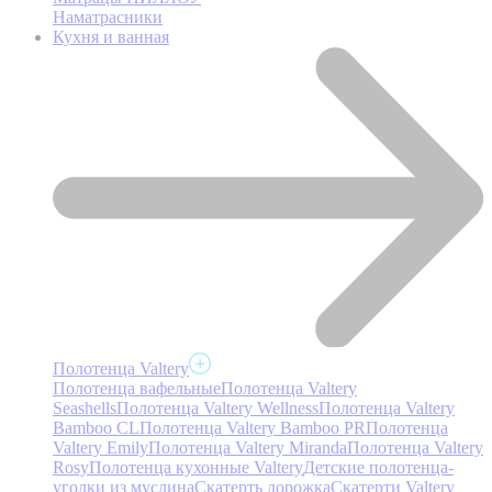
Наматрасники
Кухня и ванная
Полотенца Valtery
Полотенца вафельные
Полотенца Valtery
Seashells
Полотенца Valtery Wellness
Полотенца Valtery
Bamboo CL
Полотенца Valtery Bamboo PR
Полотенца
Valtery Emily
Полотенца Valtery Miranda
Полотенца Valtery
Rosy
Полотенца кухонные Valtery
Детские полотенца-
уголки из муслина
Скатерть дорожка
Скатерти Valtery