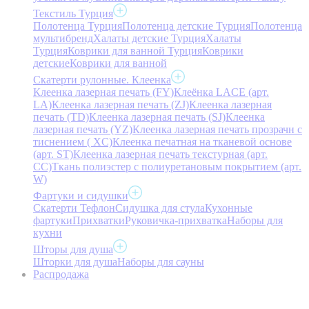
Текстиль Турция
Полотенца Турция
Полотенца детские Турция
Полотенца
мультибренд
Халаты детские Турция
Халаты
Турция
Коврики для ванной Турция
Коврики
детские
Коврики для ванной
Скатерти рулонные. Клеенка
Клеенка лазерная печать (FY)
Клеёнка LACE (арт.
LA)
Клеенка лазерная печать (ZJ)
Клеенка лазерная
печать (TD)
Клеенка лазерная печать (SJ)
Клеенка
лазерная печать (YZ)
Клеенка лазерная печать прозрачн с
тиснением ( XC)
Клеенка печатная на тканевой основе
(арт. ST)
Клеенка лазерная печать текстурная (арт.
CC)
Ткань полиэстер с полиуретановым покрытием (арт.
W)
Фартуки и сидушки
Скатерти Тефлон
Сидушка для стула
Кухонные
фартуки
Прихватки
Руковичка-прихватка
Наборы для
кухни
Шторы для душа
Шторки для душа
Наборы для сауны
Распродажа