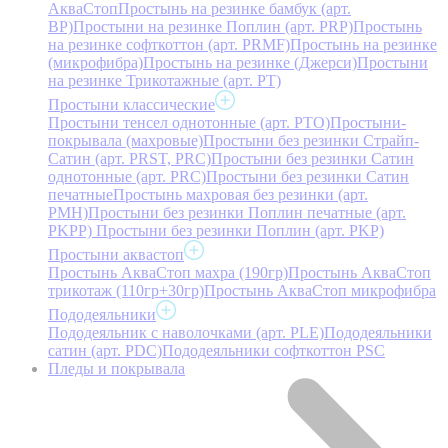
АкваСтоп
Простынь на резинке бамбук (арт.
BP)
Простыни на резинке Поплин (арт. PRP)
Простынь
на резинке софткоттон (арт. PRMF)
Простынь на резинке
(микрофибра)
Простынь на резинке (Джерси)
Простыни
на резинке Трикотажные (арт. РТ)
Простыни классические
Простыни тенсел однотонные (арт. PTO)
Простыни-
покрывала (махровые)
Простыни без резинки Страйп-
Сатин (арт. PRST, PRC)
Простыни без резинки Сатин
однотонные (арт. PRC)
Простыни без резинки Сатин
печатные
Простынь махровая без резинки (арт.
PMH)
Простыни без резинки Поплин печатные (арт.
PKPP)
Простыни без резинки Поплин (арт. PKP)
Простыни аквастоп
Простынь АкваСтоп махра (190гр)
Простынь АкваСтоп
трикотаж (110гр+30гр)
Простынь АкваСтоп микрофибра
Пододеяльники
Пододеяльник с наволочками (арт. PLE)
Пододеяльники
сатин (арт. PDC)
Пододеяльники софткоттон PSC
Пледы и покрывала