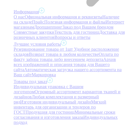
Информация
О нас
Официальная информация и реквизиты
Наличие
на складе
Прайс
Полезная информация и файлы
Интернет
магазинам
Дропшиппинг
Заказ под Вашим брендом
Совместные закупки
Текстиль для гостиниц
Доставка для
розничных клиентов
Вопросы и ответы
Лучшие условия работы
Резервирование товара от 1шт
Удобное расположение
складов
Возврат товара в любом количестве
Оплата по
факту забора товара либо внесением депозита
Архив
всех изображений и описания товара для Вашего
сайта
Автоматическая загрузка нашего ассортимента на
Ваш сайт
Маркировка
Товары под заказ
Индивидуальная упаковка с Вашим
логотипом
Огромный ассортимент вариантов тканей и
дизайнов
Любая комплектация и размерный
ряд
Изготовим индивидуальный дизайн
Мягкий
инвентарь для организации и тендеров по
ГОСТ
Продукция для гостиниц
Минимальные сроки
согласования и изготовления заказа
Индивидуальных
подход