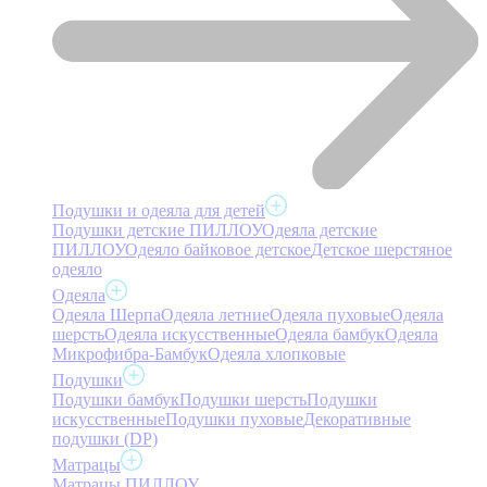
Подушки и одеяла для детей
Подушки детские ПИЛЛОУ
Одеяла детские
ПИЛЛОУ
Одеяло байковое детское
Детское шерстяное
одеяло
Одеяла
Одеяла Шерпа
Одеяла летние
Одеяла пуховые
Одеяла
шерсть
Одеяла искусственные
Одеяла бамбук
Одеяла
Микрофибра-Бамбук
Одеяла хлопковые
Подушки
Подушки бамбук
Подушки шерсть
Подушки
искусственные
Подушки пуховые
Декоративные
подушки (DP)
Матрацы
Матрацы ПИЛЛОУ