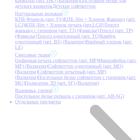
кроватки (арт. DK) (Вальтери)
Постельное белье для
детских кроваток
Детские софткоттон
Натуральные волокна
КПБ Фланель (арт. FS)
КПБ Лён + Хлопок Жаккард (арт.
LCJ)
КПБ Лён + Хлопок печать (арт.LCH)
Тенсел
жаккард с гипюром (арт. TJ) (Фамилье)
Тенсел (арт. ТР)
(Фамилье)
Тенсел однотонный (арт. TO)
Бамбук
однотонный (арт. BS) (Вальтери)
Варёный хлопок (арт.
LE)
Смесовые ткани
Цифровая печать софткоттон (арт. MP)
Микрофибра (арт.
MF) (Вальтери)
Софткоттон однотонный (арт. MO)
(Вальтери)
Софткоттон печатный (арт. MР)
(Вальтери)
Постельное белье софткоттон с гипюром (арт.
MG)
Полисатин 3D (арт. SF) (Вальтери)
Вышивка, гипюр
Постельное белье перкаль с гипюром (арт. AB-SG)
Отдельные предметы