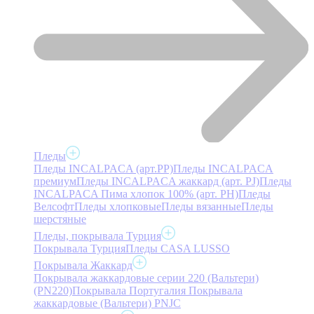
Пледы
Пледы INCALPACA (арт.PP)
Пледы INCALPACA
премиум
Пледы INCALPACA жаккард (арт. PJ)
Пледы
INCALPACA Пима хлопок 100% (арт. PH)
Пледы
Велсофт
Пледы хлопковые
Пледы вязанные
Пледы
шерстяные
Пледы, покрывала Турция
Покрывала Турция
Пледы CASA LUSSO
Покрывала Жаккард
Покрывала жаккардовые серии 220 (Вальтери)
(PN220)
Покрывала Португалия
Покрывала
жаккардовые (Вальтери) PNJC