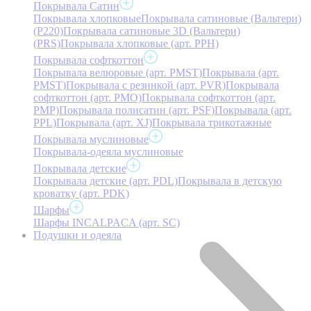
Покрывала Сатин
Покрывала хлопковые
Покрывала сатиновые (Вальтери)
(P220)
Покрывала сатиновые 3D (Вальтери)
(PRS)
Покрывала хлопковые (арт. PPH)
Покрывала софткоттон
Покрывала велюровые (арт. PMST)
Покрывала (арт.
PMST)
Покрывала с резинкой (арт. PVR)
Покрывала
софткоттон (арт. PMO)
Покрывала софткоттон (арт.
PMP)
Покрывала полисатин (арт. PSF)
Покрывала (арт.
PPL)
Покрывала (арт. XJ)
Покрывала трикотажные
Покрывала муслиновые
Покрывала-одеяла муслиновые
Покрывала детские
Покрывала детские (арт. PDL)
Покрывала в детскую
кроватку (арт. PDK)
Шарфы
Шарфы INCALPACA (арт. SC)
Подушки и одеяла