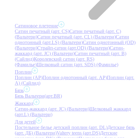
Сатиновое плетение
Сатин печатный (арт. СS)
Сатин печатный (арт. С)
(Вальтери)
Сатин печатный (арт. СL) (Вальтери)
Сатин
однотонный (арт.LS) (Вальтери)
Сатин однотонный (OD)
(Вальтери)
Страйп-сатин (арт.OD) (Вальтери)
Сатин-
жаккард (арт. JC) (Вальтери)
Сатин печатный (арт. В)
(Сайлид)
Королевский сатин (арт. RS)
(Фамилье)
Шелковый сатин (арт. SDS) (Фамилье)
Поплин
Поплин (AP)
Поплин однотонный (арт. AP)
Поплин (арт.
А) (Сайлид)
Бязь
Бязь Вальтери(арт.BR)
Жаккард
Сатин-жаккард (арт. JC) (Вальтери)
Шелковый жаккард
(арт.L) (Вальтери)
Для детей
Постельное белье детский поплин (арт. DL)
Детские бязь
(арт. ДБ) (Вальтери)
Valtery teens (арт.DS)
Детские