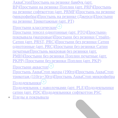
АкваСтоп
Простынь на резинке бамбук (арт.
BP)
Простыни на резинке Поплин (арт. PRP)
Простынь
на резинке софткоттон (арт. PRMF)
Простынь на резинке
(микрофибра)
Простынь на резинке (Джерси)
Простыни
на резинке Трикотажные (арт. РТ)
Простыни классические
Простыни тенсел однотонные (арт. PTO)
Простыни-
покрывала (махровые)
Простыни без резинки Страйп-
Сатин (арт. PRST, PRC)
Простыни без резинки Сатин
однотонные (арт. PRC)
Простыни без резинки Сатин
печатные
Простынь махровая без резинки (арт.
PMH)
Простыни без резинки Поплин печатные (арт.
PKPP)
Простыни без резинки Поплин (арт. PKP)
Простыни аквастоп
Простынь АкваСтоп махра (190гр)
Простынь АкваСтоп
трикотаж (110гр+30гр)
Простынь АкваСтоп микрофибра
Пододеяльники
Пододеяльник с наволочками (арт. PLE)
Пододеяльники
сатин (арт. PDC)
Пододеяльники софткоттон PSC
Пледы и покрывала