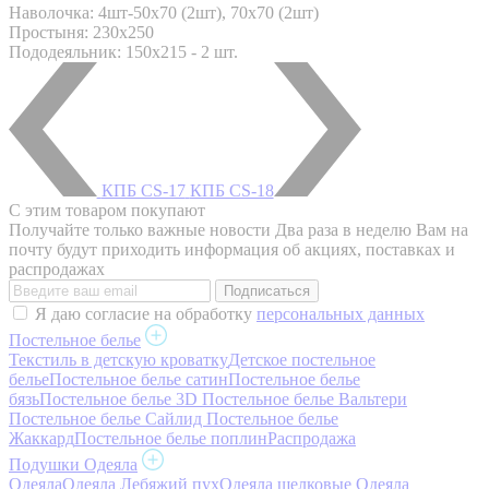
Наволочка: 4шт-50х70 (2шт), 70х70 (2шт)
Простыня: 230x250
Пододеяльник: 150x215 - 2 шт.
КПБ CS-17
КПБ CS-18
С этим товаром покупают
Получайте только важные новости
Два раза в неделю Вам на
почту будут приходить информация об акциях, поставках и
распродажах
Я даю согласие на обработку
персональных данных
Постельное белье
Текстиль в детскую кроватку
Детское постельное
белье
Постельное белье сатин
Постельное белье
бязь
Постельное белье 3D
Постельное белье Вальтери
Постельное белье Сайлид
Постельное белье
Жаккард
Постельное белье поплин
Распродажа
Подушки Одеяла
Одеяла
Одеяла Лебяжий пух
Одеяла шелковые
Одеяла