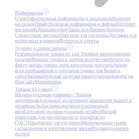
Информация
О нас
Официальная информация и реквизиты
Наличие
на складе
Прайс
Полезная информация и файлы
Интернет
магазинам
Дропшиппинг
Заказ под Вашим брендом
Совместные закупки
Текстиль для гостиниц
Доставка для
розничных клиентов
Вопросы и ответы
Лучшие условия работы
Резервирование товара от 1шт
Удобное расположение
складов
Возврат товара в любом количестве
Оплата по
факту забора товара либо внесением депозита
Архив
всех изображений и описания товара для Вашего
сайта
Автоматическая загрузка нашего ассортимента на
Ваш сайт
Маркировка
Товары под заказ
Индивидуальная упаковка с Вашим
логотипом
Огромный ассортимент вариантов тканей и
дизайнов
Любая комплектация и размерный
ряд
Изготовим индивидуальный дизайн
Мягкий
инвентарь для организации и тендеров по
ГОСТ
Продукция для гостиниц
Минимальные сроки
согласования и изготовления заказа
Индивидуальных
подход