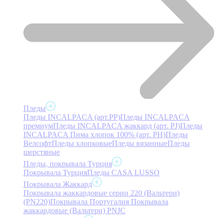
Пледы
Пледы INCALPACA (арт.PP)
Пледы INCALPACA
премиум
Пледы INCALPACA жаккард (арт. PJ)
Пледы
INCALPACA Пима хлопок 100% (арт. PH)
Пледы
Велсофт
Пледы хлопковые
Пледы вязанные
Пледы
шерстяные
Пледы, покрывала Турция
Покрывала Турция
Пледы CASA LUSSO
Покрывала Жаккард
Покрывала жаккардовые серии 220 (Вальтери)
(PN220)
Покрывала Португалия
Покрывала
жаккардовые (Вальтери) PNJC