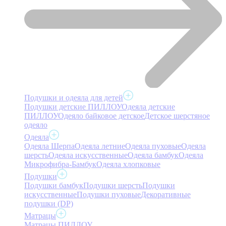
Подушки и одеяла для детей
Подушки детские ПИЛЛОУ
Одеяла детские
ПИЛЛОУ
Одеяло байковое детское
Детское шерстяное
одеяло
Одеяла
Одеяла Шерпа
Одеяла летние
Одеяла пуховые
Одеяла
шерсть
Одеяла искусственные
Одеяла бамбук
Одеяла
Микрофибра-Бамбук
Одеяла хлопковые
Подушки
Подушки бамбук
Подушки шерсть
Подушки
искусственные
Подушки пуховые
Декоративные
подушки (DP)
Матрацы
Матрацы ПИЛЛОУ