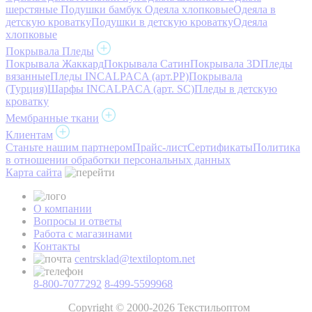
шерстяные
Подушки бамбук
Одеяла хлопковые
Одеяла в
детскую кроватку
Подушки в детскую кроватку
Одеяла
хлопковые
Покрывала Пледы
Покрывала Жаккард
Покрывала Сатин
Покрывала 3D
Пледы
вязанные
Пледы INCALPACA (арт.PP)
Покрывала
(Турция)
Шарфы INCALPACA (арт. SC)
Пледы в детскую
кроватку
Мембранные ткани
Клиентам
Станьте нашим партнером
Прайс-лист
Сертификаты
Политика
в отношении обработки персональных данных
Карта сайта
О компании
Вопросы и ответы
Работа с магазинами
Контакты
centrsklad@textiloptom.net
8-800-7077292
8-499-5599968
Copyright © 2000-2026 Текстильоптом