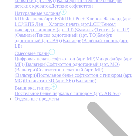
кроватки (арт. DK) (Вальтери)
Постельное белье для
детских кроваток
Детские софткоттон
Натуральные волокна
КПБ Фланель (арт. FS)
КПБ Лён + Хлопок Жаккард (арт.
LCJ)
КПБ Лён + Хлопок печать (арт.LCH)
Тенсел
жаккард с гипюром (арт. TJ) (Фамилье)
Тенсел (арт. ТР)
(Фамилье)
Тенсел однотонный (арт. TO)
Бамбук
однотонный (арт. BS) (Вальтери)
Варёный хлопок (арт.
LE)
Смесовые ткани
Цифровая печать софткоттон (арт. MP)
Микрофибра (арт.
MF) (Вальтери)
Софткоттон однотонный (арт. MO)
(Вальтери)
Софткоттон печатный (арт. MР)
(Вальтери)
Постельное белье софткоттон с гипюром (арт.
MG)
Полисатин 3D (арт. SF) (Вальтери)
Вышивка, гипюр
Постельное белье перкаль с гипюром (арт. AB-SG)
Отдельные предметы