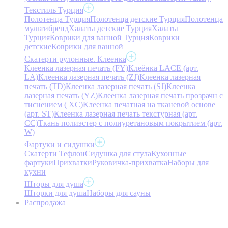
Текстиль Турция
Полотенца Турция
Полотенца детские Турция
Полотенца
мультибренд
Халаты детские Турция
Халаты
Турция
Коврики для ванной Турция
Коврики
детские
Коврики для ванной
Скатерти рулонные. Клеенка
Клеенка лазерная печать (FY)
Клеёнка LACE (арт.
LA)
Клеенка лазерная печать (ZJ)
Клеенка лазерная
печать (TD)
Клеенка лазерная печать (SJ)
Клеенка
лазерная печать (YZ)
Клеенка лазерная печать прозрачн с
тиснением ( XC)
Клеенка печатная на тканевой основе
(арт. ST)
Клеенка лазерная печать текстурная (арт.
CC)
Ткань полиэстер с полиуретановым покрытием (арт.
W)
Фартуки и сидушки
Скатерти Тефлон
Сидушка для стула
Кухонные
фартуки
Прихватки
Руковичка-прихватка
Наборы для
кухни
Шторы для душа
Шторки для душа
Наборы для сауны
Распродажа