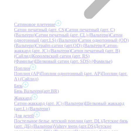
Сатиновое плетение
Сатин печатный (арт. СS)
Сатин печатный (арт. С)
(Вальтери)
Сатин печатный (арт. СL) (Вальтери)
Сатин
однотонный (арт.LS) (Вальтери)
Сатин однотонный (OD)
(Вальтери)
Страйп-сатин (арт.OD) (Вальтери)
Сатин-
жаккард (арт. JC) (Вальтери)
Сатин печатный (арт. В)
(Сайлид)
Королевский сатин (арт. RS)
(Фамилье)
Шелковый сатин (арт. SDS) (Фамилье)
Поплин
Поплин (AP)
Поплин однотонный (арт. AP)
Поплин (арт.
А) (Сайлид)
Бязь
Бязь Вальтери(арт.BR)
Жаккард
Сатин-жаккард (арт. JC) (Вальтери)
Шелковый жаккард
(арт.L) (Вальтери)
Для детей
Постельное белье детский поплин (арт. DL)
Детские бязь
(арт. ДБ) (Вальтери)
Valtery teens (арт.DS)
Детские