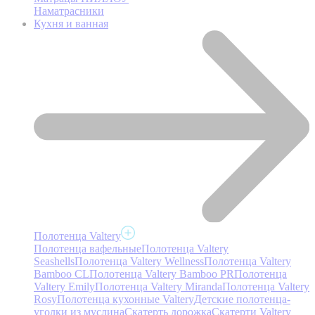
Наматрасники
Кухня и ванная
Полотенца Valtery
Полотенца вафельные
Полотенца Valtery
Seashells
Полотенца Valtery Wellness
Полотенца Valtery
Bamboo CL
Полотенца Valtery Bamboo PR
Полотенца
Valtery Emily
Полотенца Valtery Miranda
Полотенца Valtery
Rosy
Полотенца кухонные Valtery
Детские полотенца-
уголки из муслина
Скатерть дорожка
Скатерти Valtery