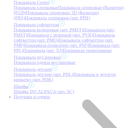
Покрывала Сатин
Покрывала хлопковые
Покрывала сатиновые (Вальтери)
(P220)
Покрывала сатиновые 3D (Вальтери)
(PRS)
Покрывала хлопковые (арт. PPH)
Покрывала софткоттон
Покрывала велюровые (арт. PMST)
Покрывала (арт.
PMST)
Покрывала с резинкой (арт. PVR)
Покрывала
софткоттон (арт. PMO)
Покрывала софткоттон (арт.
PMP)
Покрывала полисатин (арт. PSF)
Покрывала (арт.
PPL)
Покрывала (арт. XJ)
Покрывала трикотажные
Покрывала муслиновые
Покрывала-одеяла муслиновые
Покрывала детские
Покрывала детские (арт. PDL)
Покрывала в детскую
кроватку (арт. PDK)
Шарфы
Шарфы INCALPACA (арт. SC)
Подушки и одеяла