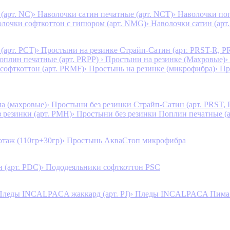
(арт. NC)
› Наволочки сатин печатные (арт. NCT)
› Наволочки поп
олочки софткоттон с гипюром (арт. NMG)
› Наволочки сатин (арт.
(арт. PCT)
› Простыни на резинке Страйп-Сатин (арт. PRST-R, P
Поплин печатные (арт. PRPP)
› Простыни на резинке (Махровые)
›
 софткоттон (арт. PRMF)
› Простынь на резинке (микрофибра)
› П
а (махровые)
› Простыни без резинки Страйп-Сатин (арт. PRST,
з резинки (арт. PMH)
› Простыни без резинки Поплин печатные (
таж (110гр+30гр)
› Простынь АкваСтоп микрофибра
 (арт. PDC)
› Пододеяльники софткоттон PSC
Пледы INCALPACA жаккард (арт. PJ)
› Пледы INCALPACA Пима х