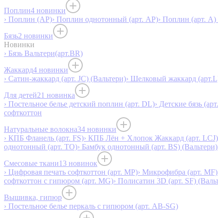
Поплин
4 новинки
› Поплин (AP)
› Поплин однотонный (арт. AP)
› Поплин (арт. А)
Бязь
2 новинки
Новинки
› Бязь Вальтери(арт.BR)
Жаккард
4 новинки
› Сатин-жаккард (арт. JC) (Вальтери)
› Шелковый жаккард (арт.L
Для детей
21 новинка
› Постельное белье детский поплин (арт. DL)
› Детские бязь (арт
софткоттон
Натуральные волокна
34 новинки
› КПБ Фланель (арт. FS)
› КПБ Лён + Хлопок Жаккард (арт. LCJ)
однотонный (арт. TO)
› Бамбук однотонный (арт. BS) (Вальтери)
Смесовые ткани
13 новинок
› Цифровая печать софткоттон (арт. MP)
› Микрофибра (арт. MF)
софткоттон с гипюром (арт. MG)
› Полисатин 3D (арт. SF) (Валь
Вышивка, гипюр
› Постельное белье перкаль с гипюром (арт. AB-SG)