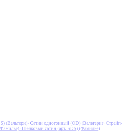
S) (Вальтери)
› Сатин однотонный (OD) (Вальтери)
› Страйп-
 (Фамилье)
› Шелковый сатин (арт. SDS) (Фамилье)