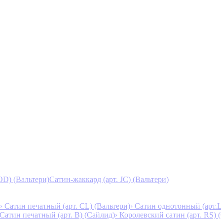
D) (Вальтери)
Сатин-жаккард (арт. JC) (Вальтери)
› Сатин печатный (арт. СL) (Вальтери)
› Сатин однотонный (арт.L
 Сатин печатный (арт. В) (Сайлид)
› Королевский сатин (арт. RS)