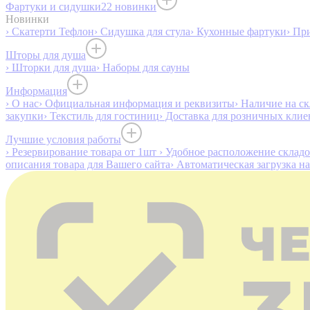
Фартуки и сидушки
22 новинки
Новинки
› Скатерти Тефлон
› Сидушка для стула
› Кухонные фартуки
› Пр
Шторы для душа
› Шторки для душа
› Наборы для сауны
Информация
› О нас
› Официальная информация и реквизиты
› Наличие на ск
закупки
› Текстиль для гостиниц
› Доставка для розничных клие
Лучшие условия работы
› Резервирование товара от 1шт
› Удобное расположение склад
описания товара для Вашего сайта
› Автоматическая загрузка н