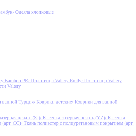
Бамбук
› Одеяла хлопковые
ery Bamboo PR
› Полотенца Valtery Emily
› Полотенца Valtery
рти Valtery
я ванной Турция
› Коврики детские
› Коврики для ванной
лазерная печать (SJ)
› Клеенка лазерная печать (YZ)
› Клеенка
 (арт. CC)
› Ткань полиэстер с полиуретановым покрытием (арт.