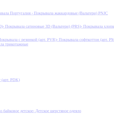
ывала Португалия
› Покрывала жаккардовые (Вальтери) PNJC
0)
› Покрывала сатиновые 3D (Вальтери) (PRS)
› Покрывала хлопк
Покрывала с резинкой (арт. PVR)
› Покрывала софткоттон (арт. P
ала трикотажные
 (арт. PDK)
ло байковое детское
› Детское шерстяное одеяло