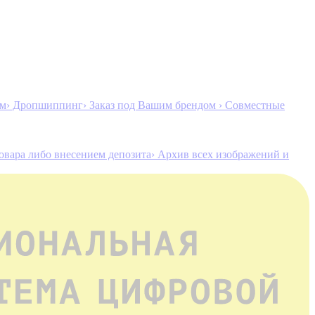
ам
› Дропшиппинг
› Заказ под Вашим брендом
› Совместные
товара либо внесением депозита
› Архив всех изображений и