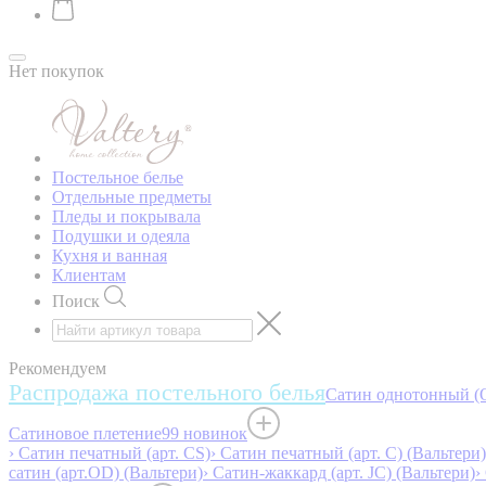
Нет покупок
Постельное белье
Отдельные предметы
Пледы и покрывала
Подушки и одеяла
Кухня и ванная
Клиентам
Поиск
Рекомендуем
Распродажа постельного белья
Сатин однотонный (O
Сатиновое плетение
99 новинок
› Сатин печатный (арт. СS)
› Сатин печатный (арт. С) (Вальтери)
сатин (арт.OD) (Вальтери)
› Сатин-жаккард (арт. JC) (Вальтери)
›