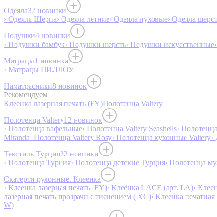
Одеяла
32 новинки
› Одеяла Шерпа
› Одеяла летние
› Одеяла пуховые
› Одеяла шерс
Подушки
4 новинки
› Подушки бамбук
› Подушки шерсть
› Подушки искусственные
Матрацы
1 новинка
› Матрацы ПИЛЛОУ
Наматрасники
8 новинок
Рекомендуем
Клеенка лазерная печать (FY)
Полотенца Valtery
Полотенца Valtery
12 новинок
› Полотенца вафельные
› Полотенца Valtery Seashells
› Полотенца 
Miranda
› Полотенца Valtery Rosy
› Полотенца кухонные Valtery
›
Текстиль Турция
22 новинки
› Полотенца Турция
› Полотенца детские Турция
› Полотенца му
Скатерти рулонные. Клеенка
› Клеенка лазерная печать (FY)
› Клеёнка LACE (арт. LA)
› Клеен
лазерная печать прозрачн с тиснением ( XC)
› Клеенка печатная 
W)