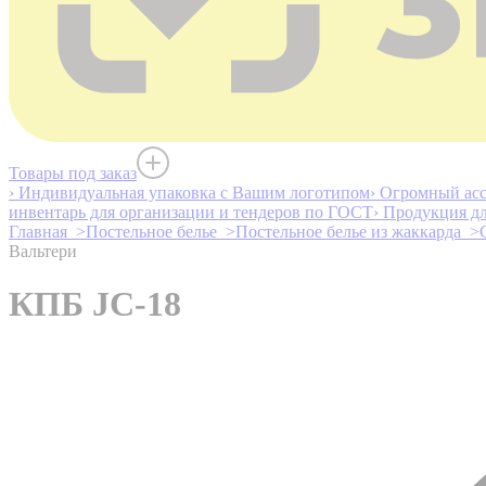
Товары под заказ
› Индивидуальная упаковка с Вашим логотипом
› Огромный асс
инвентарь для организации и тендеров по ГОСТ
› Продукция д
Главная >
Постельное белье >
Постельное белье из жаккарда >
Вальтери
КПБ JC-18