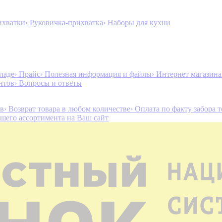
ихватки
› Руковичка-прихватка
› Наборы для кухни
ладе
› Прайс
› Полезная информация и файлы
› Интернет магазин
нтов
› Вопросы и ответы
ов
› Возврат товара в любом количестве
› Оплата по факту забора 
ашего ассортимента на Ваш сайт