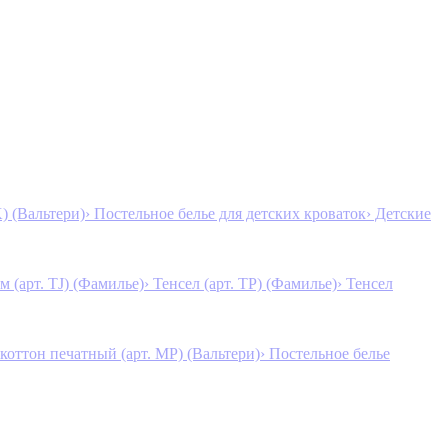
K) (Вальтери)
› Постельное белье для детских кроваток
› Детские
м (арт. TJ) (Фамилье)
› Тенсел (арт. ТР) (Фамилье)
› Тенсел
коттон печатный (арт. MР) (Вальтери)
› Постельное белье