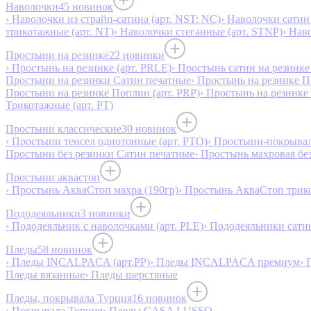
Наволочки
45 новинок
› Наволочки из страйп-сатина (арт. NST: NC)
› Наволочки сатин 
трикотажные (арт. NT)
› Наволочки стеганные (арт. STNP)
› Нав
Простыни на резинке
22 новинки
› Простынь на резинке (арт. PRLE)
› Простынь сатин на резинке 
Простыни на резинки Сатин печатные
› Простынь на резинке 
Простыни на резинке Поплин (арт. PRP)
› Простынь на резинке
Трикотажные (арт. РТ)
Простыни классические
30 новинок
› Простыни тенсел однотонные (арт. PTO)
› Простыни-покрывал
Простыни без резинки Сатин печатные
› Простынь махровая бе
Простыни аквастоп
› Простынь АкваСтоп махра (190гр)
› Простынь АкваСтоп трико
Пододеяльники
3 новинки
› Пододеяльник с наволочками (арт. PLE)
› Пододеяльники сатин
Пледы
58 новинок
› Пледы INCALPACA (арт.PP)
› Пледы INCALPACA премиум
› 
Пледы вязанные
› Пледы шерстяные
Пледы, покрывала Турция
16 новинок
› Покрывала Турция
› Пледы CASA LUSSO