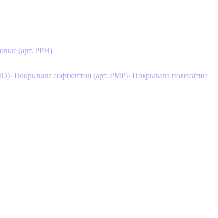
овые (арт. PPH)
MO)
› Покрывала софткоттон (арт. PMP)
› Покрывала полисатин