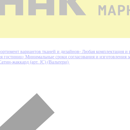
ортимент вариантов тканей и дизайнов
› Любая комплектация и 
ля гостиниц
› Минимальные сроки согласования и изготовления з
Сатин-жаккард (арт. JC) (Вальтери)