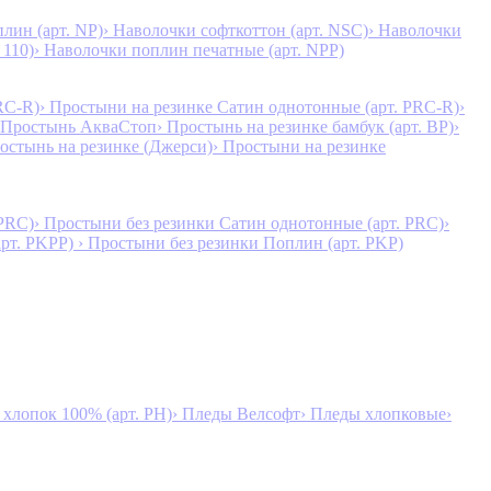
лин (арт. NP)
› Наволочки софткоттон (арт. NSC)
› Наволочки
 110)
› Наволочки поплин печатные (арт. NPP)
RC-R)
› Простыни на резинке Сатин однотонные (арт. PRC-R)
›
 Простынь АкваСтоп
› Простынь на резинке бамбук (арт. BP)
›
ростынь на резинке (Джерси)
› Простыни на резинке
 PRC)
› Простыни без резинки Сатин однотонные (арт. PRC)
›
арт. PKPP)
› Простыни без резинки Поплин (арт. PKP)
лопок 100% (арт. PH)
› Пледы Велсофт
› Пледы хлопковые
›