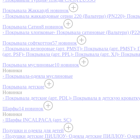
Покрывала Жаккард
6 новинок
› Покрывала жаккардовые серии 220 (Вальтери) (PN220)
› Покр
Покрывала Сатин
8 новинок
› Покрывала хлопковые
› Покрывала сатиновые (Вальтери) (P22
Покрывала софткоттон
57 новинок
› Покрывала велюровые (арт. PMST)
› Покрывала (арт. PMST)
› 
(арт. PSF)
› Покрывала (арт. PPL)
› Покрывала (арт. XJ)
› Покрыв
Покрывала муслиновые
10 новинок
Новинки
› Покрывала-одеяла муслиновые
Покрывала детские
Новинки
› Покрывала детские (арт. PDL)
› Покрывала в детскую кроватку
Шарфы
14 новинок
Новинки
› Шарфы INCALPACA (арт. SC)
Подушки и одеяла для детей
› Подушки детские ПИЛЛОУ
› Одеяла детские ПИЛЛОУ
› Одея