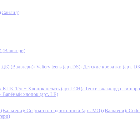
 (Сайлид)
) (Вальтери)
. ДБ) (Вальтери)
› Valtery teens (арт.DS)
› Детские кроватки (арт. D
› КПБ Лён + Хлопок печать (арт.LCH)
› Тенсел жаккард с гипюро
› Варёный хлопок (арт. LE)
 (Вальтери)
› Софткоттон однотонный (арт. MO) (Вальтери)
› Софт
тери)