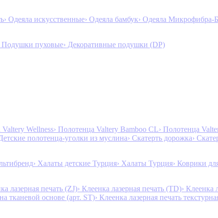
ть
› Одеяла искусственные
› Одеяла бамбук
› Одеяла Микрофибра-
› Подушки пуховые
› Декоративные подушки (DP)
Valtery Wellness
› Полотенца Valtery Bamboo CL
› Полотенца Valt
 Детские полотенца-уголки из муслина
› Скатерть дорожка
› Скате
льтибренд
› Халаты детские Турция
› Халаты Турция
› Коврики дл
ка лазерная печать (ZJ)
› Клеенка лазерная печать (TD)
› Клеенка 
на тканевой основе (арт. ST)
› Клеенка лазерная печать текстурная