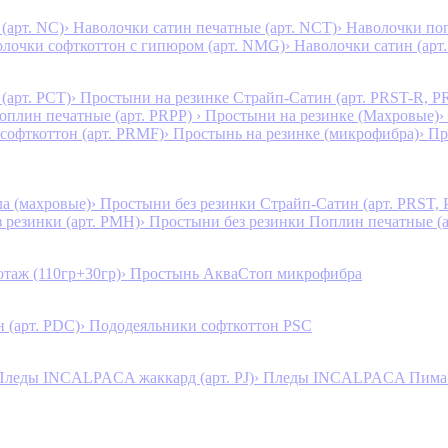
(арт. NC)
› Наволочки сатин печатные (арт. NCT)
› Наволочки поп
олочки софткоттон с гипюром (арт. NMG)
› Наволочки сатин (арт.
(арт. PCT)
› Простыни на резинке Страйп-Сатин (арт. PRST-R, P
Поплин печатные (арт. PRPP)
› Простыни на резинке (Махровые)
›
 софткоттон (арт. PRMF)
› Простынь на резинке (микрофибра)
› П
а (махровые)
› Простыни без резинки Страйп-Сатин (арт. PRST,
з резинки (арт. PMH)
› Простыни без резинки Поплин печатные (
таж (110гр+30гр)
› Простынь АкваСтоп микрофибра
 (арт. PDC)
› Пододеяльники софткоттон PSC
Пледы INCALPACA жаккард (арт. PJ)
› Пледы INCALPACA Пима х