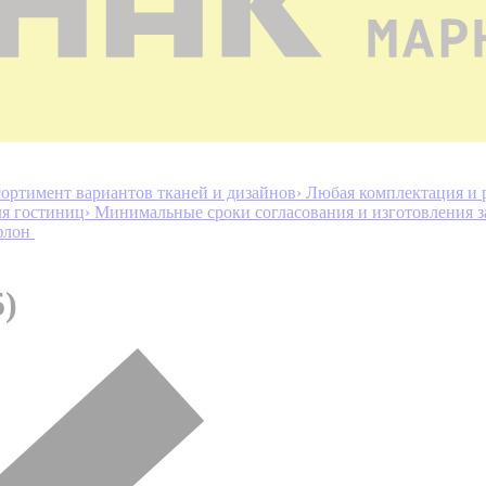
ортимент вариантов тканей и дизайнов
› Любая комплектация и 
ля гостиниц
› Минимальные сроки согласования и изготовления з
флон
5)