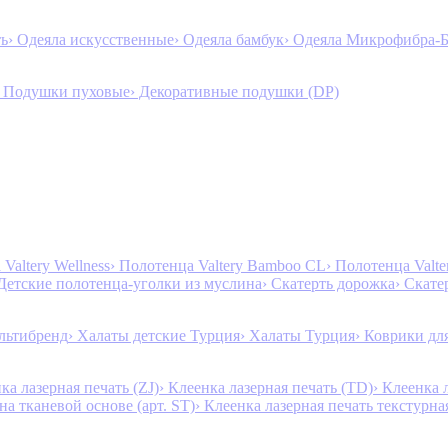
ть
› Одеяла искусственные
› Одеяла бамбук
› Одеяла Микрофибра-
› Подушки пуховые
› Декоративные подушки (DP)
Valtery Wellness
› Полотенца Valtery Bamboo CL
› Полотенца Valt
 Детские полотенца-уголки из муслина
› Скатерть дорожка
› Скате
льтибренд
› Халаты детские Турция
› Халаты Турция
› Коврики дл
ка лазерная печать (ZJ)
› Клеенка лазерная печать (TD)
› Клеенка 
на тканевой основе (арт. ST)
› Клеенка лазерная печать текстурная