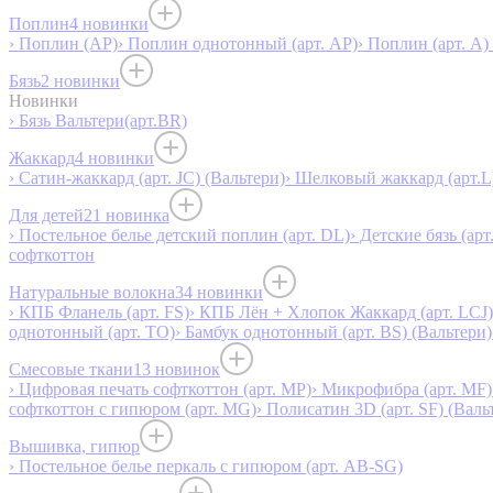
Поплин
4 новинки
› Поплин (AP)
› Поплин однотонный (арт. AP)
› Поплин (арт. А)
Бязь
2 новинки
Новинки
› Бязь Вальтери(арт.BR)
Жаккард
4 новинки
› Сатин-жаккард (арт. JC) (Вальтери)
› Шелковый жаккард (арт.L
Для детей
21 новинка
› Постельное белье детский поплин (арт. DL)
› Детские бязь (арт
софткоттон
Натуральные волокна
34 новинки
› КПБ Фланель (арт. FS)
› КПБ Лён + Хлопок Жаккард (арт. LCJ)
однотонный (арт. TO)
› Бамбук однотонный (арт. BS) (Вальтери)
Смесовые ткани
13 новинок
› Цифровая печать софткоттон (арт. MP)
› Микрофибра (арт. MF)
софткоттон с гипюром (арт. MG)
› Полисатин 3D (арт. SF) (Валь
Вышивка, гипюр
› Постельное белье перкаль с гипюром (арт. AB-SG)