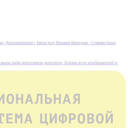
ам
› Дропшиппинг
› Заказ под Вашим брендом
› Совместные
товара либо внесением депозита
› Архив всех изображений и