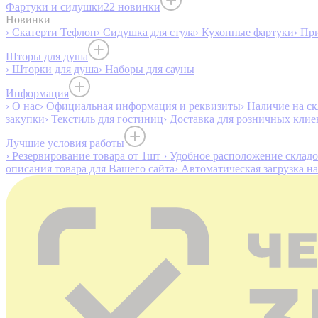
Фартуки и сидушки
22 новинки
Новинки
› Скатерти Тефлон
› Сидушка для стула
› Кухонные фартуки
› Пр
Шторы для душа
› Шторки для душа
› Наборы для сауны
Информация
› О нас
› Официальная информация и реквизиты
› Наличие на ск
закупки
› Текстиль для гостиниц
› Доставка для розничных клие
Лучшие условия работы
› Резервирование товара от 1шт
› Удобное расположение склад
описания товара для Вашего сайта
› Автоматическая загрузка н