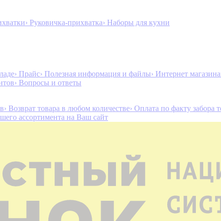
ихватки
› Руковичка-прихватка
› Наборы для кухни
ладе
› Прайс
› Полезная информация и файлы
› Интернет магазин
нтов
› Вопросы и ответы
ов
› Возврат товара в любом количестве
› Оплата по факту забора 
ашего ассортимента на Ваш сайт