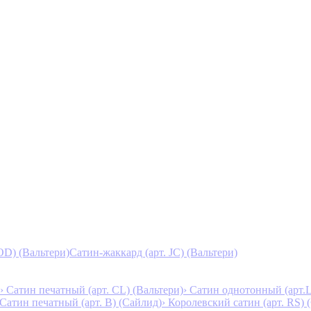
D) (Вальтери)
Сатин-жаккард (арт. JC) (Вальтери)
› Сатин печатный (арт. СL) (Вальтери)
› Сатин однотонный (арт.L
 Сатин печатный (арт. В) (Сайлид)
› Королевский сатин (арт. RS)