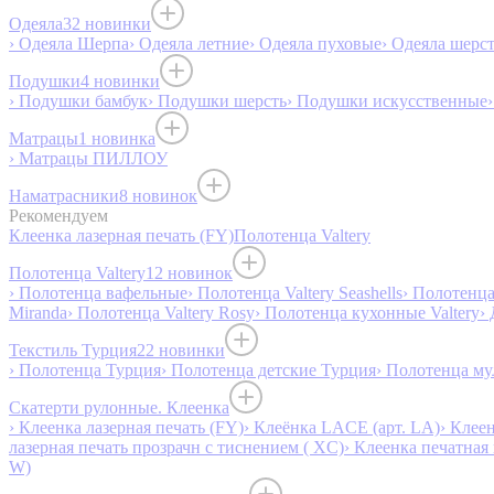
Одеяла
32 новинки
› Одеяла Шерпа
› Одеяла летние
› Одеяла пуховые
› Одеяла шерс
Подушки
4 новинки
› Подушки бамбук
› Подушки шерсть
› Подушки искусственные
Матрацы
1 новинка
› Матрацы ПИЛЛОУ
Наматрасники
8 новинок
Рекомендуем
Клеенка лазерная печать (FY)
Полотенца Valtery
Полотенца Valtery
12 новинок
› Полотенца вафельные
› Полотенца Valtery Seashells
› Полотенца 
Miranda
› Полотенца Valtery Rosy
› Полотенца кухонные Valtery
›
Текстиль Турция
22 новинки
› Полотенца Турция
› Полотенца детские Турция
› Полотенца му
Скатерти рулонные. Клеенка
› Клеенка лазерная печать (FY)
› Клеёнка LACE (арт. LA)
› Клеен
лазерная печать прозрачн с тиснением ( XC)
› Клеенка печатная 
W)