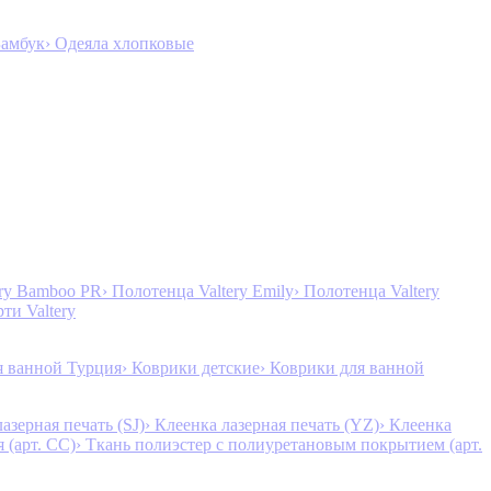
Бамбук
› Одеяла хлопковые
ery Bamboo PR
› Полотенца Valtery Emily
› Полотенца Valtery
рти Valtery
я ванной Турция
› Коврики детские
› Коврики для ванной
лазерная печать (SJ)
› Клеенка лазерная печать (YZ)
› Клеенка
 (арт. CC)
› Ткань полиэстер с полиуретановым покрытием (арт.