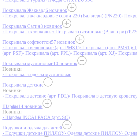
Покрывала Жаккард
6 новинок
› Покрывала жаккардовые серии 220 (Вальтери) (PN220)
› Покр
Покрывала Сатин
8 новинок
› Покрывала хлопковые
› Покрывала сатиновые (Вальтери) (P22
Покрывала софткоттон
57 новинок
› Покрывала велюровые (арт. PMST)
› Покрывала (арт. PMST)
› 
(арт. PSF)
› Покрывала (арт. PPL)
› Покрывала (арт. XJ)
› Покрыв
Покрывала муслиновые
10 новинок
Новинки
› Покрывала-одеяла муслиновые
Покрывала детские
Новинки
› Покрывала детские (арт. PDL)
› Покрывала в детскую кроватку
Шарфы
14 новинок
Новинки
› Шарфы INCALPACA (арт. SC)
Подушки и одеяла для детей
› Подушки детские ПИЛЛОУ
› Одеяла детские ПИЛЛОУ
› Одея