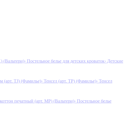
K) (Вальтери)
› Постельное белье для детских кроваток
› Детские
м (арт. TJ) (Фамилье)
› Тенсел (арт. ТР) (Фамилье)
› Тенсел
коттон печатный (арт. MР) (Вальтери)
› Постельное белье