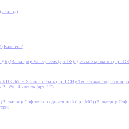
 (Сайлид)
) (Вальтери)
. ДБ) (Вальтери)
› Valtery teens (арт.DS)
› Детские кроватки (арт. D
› КПБ Лён + Хлопок печать (арт.LCH)
› Тенсел жаккард с гипюро
› Варёный хлопок (арт. LE)
 (Вальтери)
› Софткоттон однотонный (арт. MO) (Вальтери)
› Софт
тери)