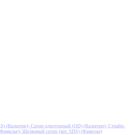
S) (Вальтери)
› Сатин однотонный (OD) (Вальтери)
› Страйп-
 (Фамилье)
› Шелковый сатин (арт. SDS) (Фамилье)