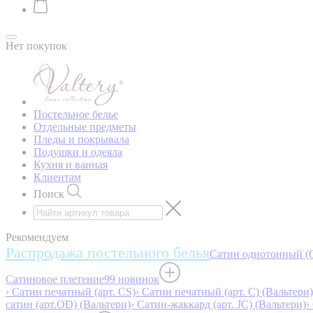
Нет покупок
Постельное белье
Отдельные предметы
Пледы и покрывала
Подушки и одеяла
Кухня и ванная
Клиентам
Поиск
Рекомендуем
Распродажа постельного белья
Сатин однотонный (O
Сатиновое плетение
99 новинок
› Сатин печатный (арт. СS)
› Сатин печатный (арт. С) (Вальтери)
сатин (арт.OD) (Вальтери)
› Сатин-жаккард (арт. JC) (Вальтери)
›