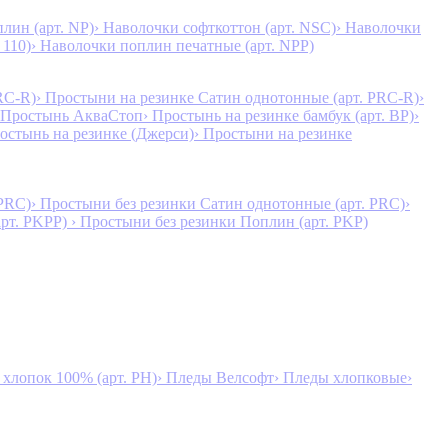
лин (арт. NP)
› Наволочки софткоттон (арт. NSC)
› Наволочки
 110)
› Наволочки поплин печатные (арт. NPP)
RC-R)
› Простыни на резинке Сатин однотонные (арт. PRC-R)
›
 Простынь АкваСтоп
› Простынь на резинке бамбук (арт. BP)
›
ростынь на резинке (Джерси)
› Простыни на резинке
 PRC)
› Простыни без резинки Сатин однотонные (арт. PRC)
›
арт. PKPP)
› Простыни без резинки Поплин (арт. PKP)
лопок 100% (арт. PH)
› Пледы Велсофт
› Пледы хлопковые
›