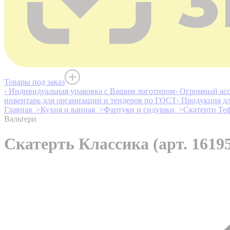
Товары под заказ
› Индивидуальная упаковка с Вашим логотипом
› Огромный асс
инвентарь для организации и тендеров по ГОСТ
› Продукция д
Главная >
Кухня и ванная >
Фартуки и сидушки >
Скатерти Те
Вальтери
Скатерть Классика (арт. 1619