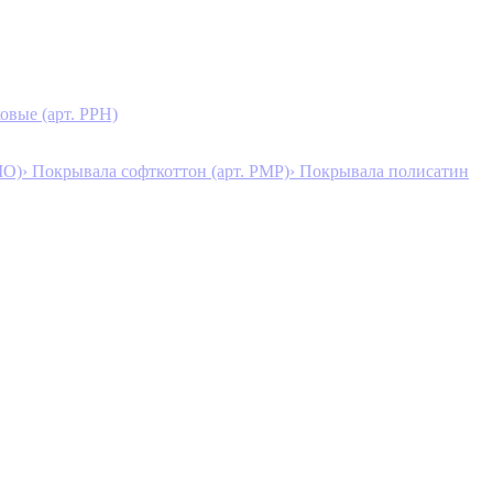
овые (арт. PPH)
MO)
› Покрывала софткоттон (арт. PMP)
› Покрывала полисатин