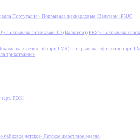
ывала Португалия
› Покрывала жаккардовые (Вальтери) PNJC
0)
› Покрывала сатиновые 3D (Вальтери) (PRS)
› Покрывала хлопк
Покрывала с резинкой (арт. PVR)
› Покрывала софткоттон (арт. P
ала трикотажные
 (арт. PDK)
ло байковое детское
› Детское шерстяное одеяло