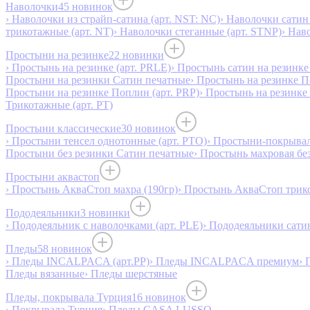
Наволочки
45 новинок
› Наволочки из страйп-сатина (арт. NST: NC)
› Наволочки сатин 
трикотажные (арт. NT)
› Наволочки стеганные (арт. STNP)
› Нав
Простыни на резинке
22 новинки
› Простынь на резинке (арт. PRLE)
› Простынь сатин на резинке 
Простыни на резинки Сатин печатные
› Простынь на резинке 
Простыни на резинке Поплин (арт. PRP)
› Простынь на резинке
Трикотажные (арт. РТ)
Простыни классические
30 новинок
› Простыни тенсел однотонные (арт. PTO)
› Простыни-покрывал
Простыни без резинки Сатин печатные
› Простынь махровая бе
Простыни аквастоп
› Простынь АкваСтоп махра (190гр)
› Простынь АкваСтоп трико
Пододеяльники
3 новинки
› Пододеяльник с наволочками (арт. PLE)
› Пододеяльники сатин
Пледы
58 новинок
› Пледы INCALPACA (арт.PP)
› Пледы INCALPACA премиум
› 
Пледы вязанные
› Пледы шерстяные
Пледы, покрывала Турция
16 новинок
› Покрывала Турция
› Пледы CASA LUSSO