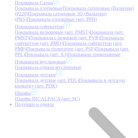
Покрывала Сатин
Покрывала хлопковые
Покрывала сатиновые (Вальтери)
(P220)
Покрывала сатиновые 3D (Вальтери)
(PRS)
Покрывала хлопковые (арт. PPH)
Покрывала софткоттон
Покрывала велюровые (арт. PMST)
Покрывала (арт.
PMST)
Покрывала с резинкой (арт. PVR)
Покрывала
софткоттон (арт. PMO)
Покрывала софткоттон (арт.
PMP)
Покрывала полисатин (арт. PSF)
Покрывала (арт.
PPL)
Покрывала (арт. XJ)
Покрывала трикотажные
Покрывала муслиновые
Покрывала-одеяла муслиновые
Покрывала детские
Покрывала детские (арт. PDL)
Покрывала в детскую
кроватку (арт. PDK)
Шарфы
Шарфы INCALPACA (арт. SC)
Подушки и одеяла