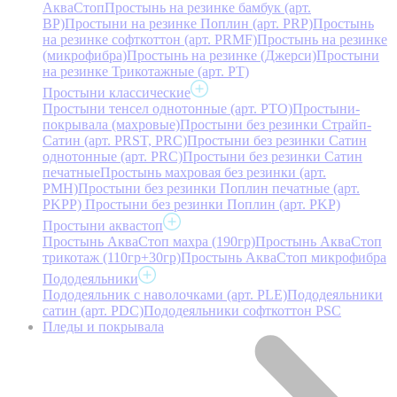
АкваСтоп
Простынь на резинке бамбук (арт.
BP)
Простыни на резинке Поплин (арт. PRP)
Простынь
на резинке софткоттон (арт. PRMF)
Простынь на резинке
(микрофибра)
Простынь на резинке (Джерси)
Простыни
на резинке Трикотажные (арт. РТ)
Простыни классические
Простыни тенсел однотонные (арт. PTO)
Простыни-
покрывала (махровые)
Простыни без резинки Страйп-
Сатин (арт. PRST, PRC)
Простыни без резинки Сатин
однотонные (арт. PRC)
Простыни без резинки Сатин
печатные
Простынь махровая без резинки (арт.
PMH)
Простыни без резинки Поплин печатные (арт.
PKPP)
Простыни без резинки Поплин (арт. PKP)
Простыни аквастоп
Простынь АкваСтоп махра (190гр)
Простынь АкваСтоп
трикотаж (110гр+30гр)
Простынь АкваСтоп микрофибра
Пододеяльники
Пододеяльник с наволочками (арт. PLE)
Пододеяльники
сатин (арт. PDC)
Пододеяльники софткоттон PSC
Пледы и покрывала