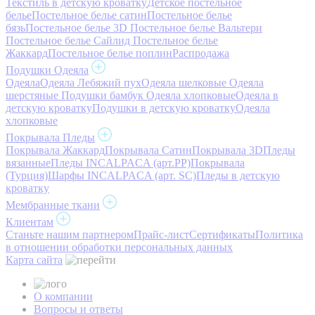
Текстиль в детскую кроватку
Детское постельное
белье
Постельное белье сатин
Постельное белье
бязь
Постельное белье 3D
Постельное белье Вальтери
Постельное белье Сайлид
Постельное белье
Жаккард
Постельное белье поплин
Распродажа
Подушки Одеяла
Одеяла
Одеяла Лебяжий пух
Одеяла шелковые
Одеяла
шерстяные
Подушки бамбук
Одеяла хлопковые
Одеяла в
детскую кроватку
Подушки в детскую кроватку
Одеяла
хлопковые
Покрывала Пледы
Покрывала Жаккард
Покрывала Сатин
Покрывала 3D
Пледы
вязанные
Пледы INCALPACA (арт.PP)
Покрывала
(Турция)
Шарфы INCALPACA (арт. SC)
Пледы в детскую
кроватку
Мембранные ткани
Клиентам
Станьте нашим партнером
Прайс-лист
Сертификаты
Политика
в отношении обработки персональных данных
Карта сайта
О компании
Вопросы и ответы