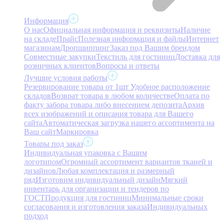
Информация
О нас
Официальная информация и реквизиты
Наличие
на складе
Прайс
Полезная информация и файлы
Интернет
магазинам
Дропшиппинг
Заказ под Вашим брендом
Совместные закупки
Текстиль для гостиниц
Доставка для
розничных клиентов
Вопросы и ответы
Лучшие условия работы
Резервирование товара от 1шт
Удобное расположение
складов
Возврат товара в любом количестве
Оплата по
факту забора товара либо внесением депозита
Архив
всех изображений и описания товара для Вашего
сайта
Автоматическая загрузка нашего ассортимента на
Ваш сайт
Маркировка
Товары под заказ
Индивидуальная упаковка с Вашим
логотипом
Огромный ассортимент вариантов тканей и
дизайнов
Любая комплектация и размерный
ряд
Изготовим индивидуальный дизайн
Мягкий
инвентарь для организации и тендеров по
ГОСТ
Продукция для гостиниц
Минимальные сроки
согласования и изготовления заказа
Индивидуальных
подход