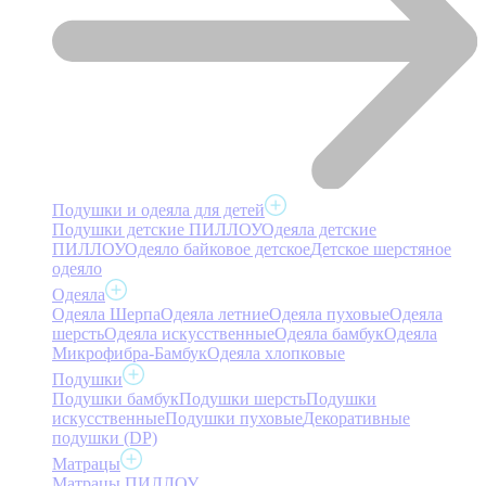
Подушки и одеяла для детей
Подушки детские ПИЛЛОУ
Одеяла детские
ПИЛЛОУ
Одеяло байковое детское
Детское шерстяное
одеяло
Одеяла
Одеяла Шерпа
Одеяла летние
Одеяла пуховые
Одеяла
шерсть
Одеяла искусственные
Одеяла бамбук
Одеяла
Микрофибра-Бамбук
Одеяла хлопковые
Подушки
Подушки бамбук
Подушки шерсть
Подушки
искусственные
Подушки пуховые
Декоративные
подушки (DP)
Матрацы
Матрацы ПИЛЛОУ