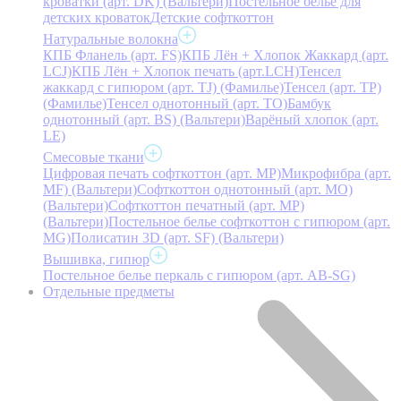
кроватки (арт. DK) (Вальтери)
Постельное белье для
детских кроваток
Детские софткоттон
Натуральные волокна
КПБ Фланель (арт. FS)
КПБ Лён + Хлопок Жаккард (арт.
LCJ)
КПБ Лён + Хлопок печать (арт.LCH)
Тенсел
жаккард с гипюром (арт. TJ) (Фамилье)
Тенсел (арт. ТР)
(Фамилье)
Тенсел однотонный (арт. TO)
Бамбук
однотонный (арт. BS) (Вальтери)
Варёный хлопок (арт.
LE)
Смесовые ткани
Цифровая печать софткоттон (арт. MP)
Микрофибра (арт.
MF) (Вальтери)
Софткоттон однотонный (арт. MO)
(Вальтери)
Софткоттон печатный (арт. MР)
(Вальтери)
Постельное белье софткоттон с гипюром (арт.
MG)
Полисатин 3D (арт. SF) (Вальтери)
Вышивка, гипюр
Постельное белье перкаль с гипюром (арт. AB-SG)
Отдельные предметы