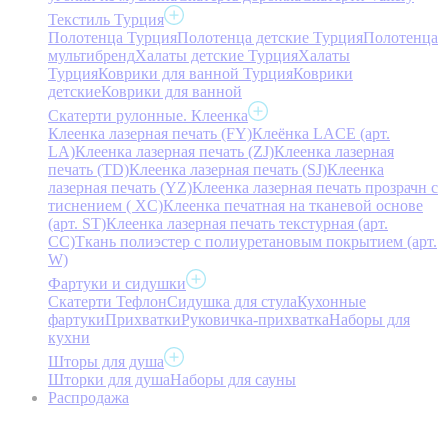
Текстиль Турция
Полотенца Турция
Полотенца детские Турция
Полотенца
мультибренд
Халаты детские Турция
Халаты
Турция
Коврики для ванной Турция
Коврики
детские
Коврики для ванной
Скатерти рулонные. Клеенка
Клеенка лазерная печать (FY)
Клеёнка LACE (арт.
LA)
Клеенка лазерная печать (ZJ)
Клеенка лазерная
печать (TD)
Клеенка лазерная печать (SJ)
Клеенка
лазерная печать (YZ)
Клеенка лазерная печать прозрачн с
тиснением ( XC)
Клеенка печатная на тканевой основе
(арт. ST)
Клеенка лазерная печать текстурная (арт.
CC)
Ткань полиэстер с полиуретановым покрытием (арт.
W)
Фартуки и сидушки
Скатерти Тефлон
Сидушка для стула
Кухонные
фартуки
Прихватки
Руковичка-прихватка
Наборы для
кухни
Шторы для душа
Шторки для душа
Наборы для сауны
Распродажа