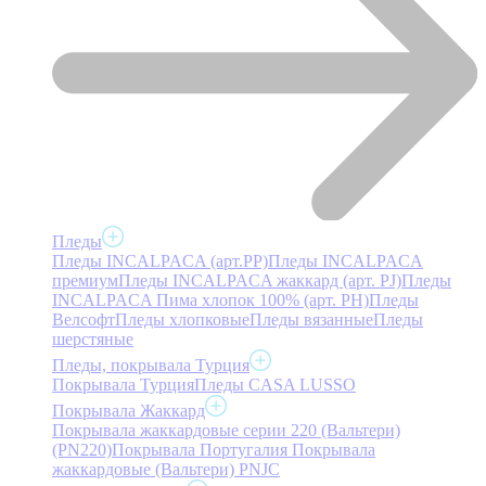
Пледы
Пледы INCALPACA (арт.PP)
Пледы INCALPACA
премиум
Пледы INCALPACA жаккард (арт. PJ)
Пледы
INCALPACA Пима хлопок 100% (арт. PH)
Пледы
Велсофт
Пледы хлопковые
Пледы вязанные
Пледы
шерстяные
Пледы, покрывала Турция
Покрывала Турция
Пледы CASA LUSSO
Покрывала Жаккард
Покрывала жаккардовые серии 220 (Вальтери)
(PN220)
Покрывала Португалия
Покрывала
жаккардовые (Вальтери) PNJC