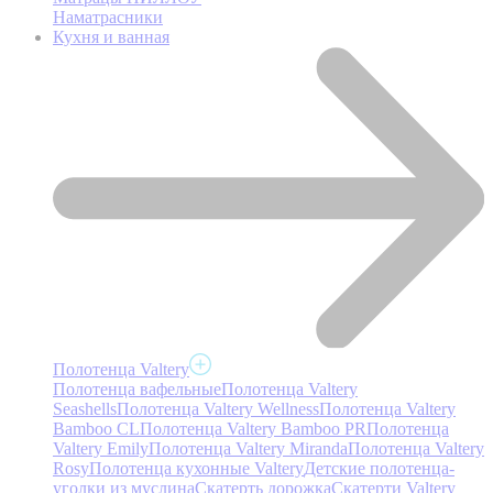
Наматрасники
Кухня и ванная
Полотенца Valtery
Полотенца вафельные
Полотенца Valtery
Seashells
Полотенца Valtery Wellness
Полотенца Valtery
Bamboo CL
Полотенца Valtery Bamboo PR
Полотенца
Valtery Emily
Полотенца Valtery Miranda
Полотенца Valtery
Rosy
Полотенца кухонные Valtery
Детские полотенца-
уголки из муслина
Скатерть дорожка
Скатерти Valtery