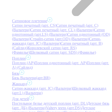
Сатиновое плетение
Сатин печатный (арт. СS)
Сатин печатный (арт. С)
(Вальтери)
Сатин печатный (арт. СL) (Вальтери)
Сатин
однотонный (арт.LS) (Вальтери)
Сатин однотонный (OD)
(Вальтери)
Страйп-сатин (арт.OD) (Вальтери)
Сатин-
жаккард (арт. JC) (Вальтери)
Сатин печатный (арт. В)
(Сайлид)
Королевский сатин (арт. RS)
(Фамилье)
Шелковый сатин (арт. SDS) (Фамилье)
Поплин
Поплин (AP)
Поплин однотонный (арт. AP)
Поплин (арт.
А) (Сайлид)
Бязь
Бязь Вальтери(арт.BR)
Жаккард
Сатин-жаккард (арт. JC) (Вальтери)
Шелковый жаккард
(арт.L) (Вальтери)
Для детей
Постельное белье детский поплин (арт. DL)
Детские бязь
(арт. ДБ) (Вальтери)
Valtery teens (арт.DS)
Детские