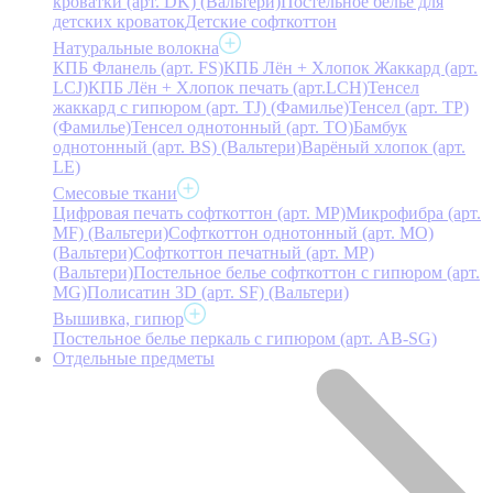
кроватки (арт. DK) (Вальтери)
Постельное белье для
детских кроваток
Детские софткоттон
Натуральные волокна
КПБ Фланель (арт. FS)
КПБ Лён + Хлопок Жаккард (арт.
LCJ)
КПБ Лён + Хлопок печать (арт.LCH)
Тенсел
жаккард с гипюром (арт. TJ) (Фамилье)
Тенсел (арт. ТР)
(Фамилье)
Тенсел однотонный (арт. TO)
Бамбук
однотонный (арт. BS) (Вальтери)
Варёный хлопок (арт.
LE)
Смесовые ткани
Цифровая печать софткоттон (арт. MP)
Микрофибра (арт.
MF) (Вальтери)
Софткоттон однотонный (арт. MO)
(Вальтери)
Софткоттон печатный (арт. MР)
(Вальтери)
Постельное белье софткоттон с гипюром (арт.
MG)
Полисатин 3D (арт. SF) (Вальтери)
Вышивка, гипюр
Постельное белье перкаль с гипюром (арт. AB-SG)
Отдельные предметы