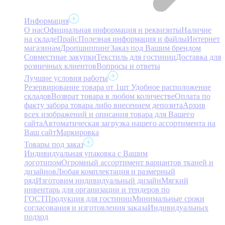
Информация
О нас
Официальная информация и реквизиты
Наличие
на складе
Прайс
Полезная информация и файлы
Интернет
магазинам
Дропшиппинг
Заказ под Вашим брендом
Совместные закупки
Текстиль для гостиниц
Доставка для
розничных клиентов
Вопросы и ответы
Лучшие условия работы
Резервирование товара от 1шт
Удобное расположение
складов
Возврат товара в любом количестве
Оплата по
факту забора товара либо внесением депозита
Архив
всех изображений и описания товара для Вашего
сайта
Автоматическая загрузка нашего ассортимента на
Ваш сайт
Маркировка
Товары под заказ
Индивидуальная упаковка с Вашим
логотипом
Огромный ассортимент вариантов тканей и
дизайнов
Любая комплектация и размерный
ряд
Изготовим индивидуальный дизайн
Мягкий
инвентарь для организации и тендеров по
ГОСТ
Продукция для гостиниц
Минимальные сроки
согласования и изготовления заказа
Индивидуальных
подход