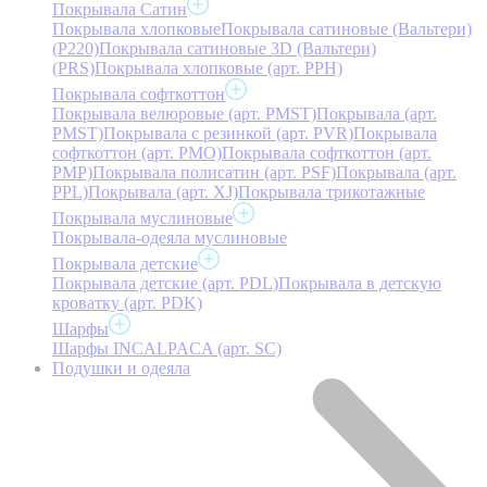
Покрывала Сатин
Покрывала хлопковые
Покрывала сатиновые (Вальтери)
(P220)
Покрывала сатиновые 3D (Вальтери)
(PRS)
Покрывала хлопковые (арт. PPH)
Покрывала софткоттон
Покрывала велюровые (арт. PMST)
Покрывала (арт.
PMST)
Покрывала с резинкой (арт. PVR)
Покрывала
софткоттон (арт. PMO)
Покрывала софткоттон (арт.
PMP)
Покрывала полисатин (арт. PSF)
Покрывала (арт.
PPL)
Покрывала (арт. XJ)
Покрывала трикотажные
Покрывала муслиновые
Покрывала-одеяла муслиновые
Покрывала детские
Покрывала детские (арт. PDL)
Покрывала в детскую
кроватку (арт. PDK)
Шарфы
Шарфы INCALPACA (арт. SC)
Подушки и одеяла