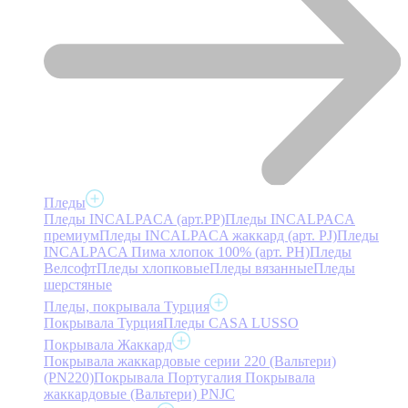
Пледы
Пледы INCALPACA (арт.PP)
Пледы INCALPACA
премиум
Пледы INCALPACA жаккард (арт. PJ)
Пледы
INCALPACA Пима хлопок 100% (арт. PH)
Пледы
Велсофт
Пледы хлопковые
Пледы вязанные
Пледы
шерстяные
Пледы, покрывала Турция
Покрывала Турция
Пледы CASA LUSSO
Покрывала Жаккард
Покрывала жаккардовые серии 220 (Вальтери)
(PN220)
Покрывала Португалия
Покрывала
жаккардовые (Вальтери) PNJC