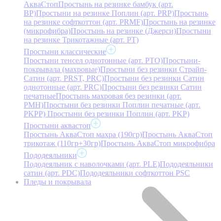
АкваСтоп
Простынь на резинке бамбук (арт.
BP)
Простыни на резинке Поплин (арт. PRP)
Простынь
на резинке софткоттон (арт. PRMF)
Простынь на резинке
(микрофибра)
Простынь на резинке (Джерси)
Простыни
на резинке Трикотажные (арт. РТ)
Простыни классические
Простыни тенсел однотонные (арт. PTO)
Простыни-
покрывала (махровые)
Простыни без резинки Страйп-
Сатин (арт. PRST, PRC)
Простыни без резинки Сатин
однотонные (арт. PRC)
Простыни без резинки Сатин
печатные
Простынь махровая без резинки (арт.
PMH)
Простыни без резинки Поплин печатные (арт.
PKPP)
Простыни без резинки Поплин (арт. PKP)
Простыни аквастоп
Простынь АкваСтоп махра (190гр)
Простынь АкваСтоп
трикотаж (110гр+30гр)
Простынь АкваСтоп микрофибра
Пододеяльники
Пододеяльник с наволочками (арт. PLE)
Пододеяльники
сатин (арт. PDC)
Пододеяльники софткоттон PSC
Пледы и покрывала