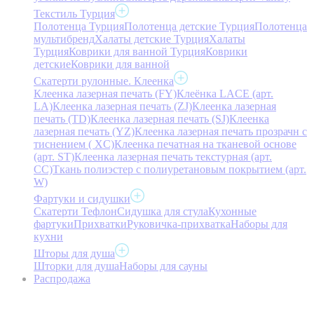
Текстиль Турция
Полотенца Турция
Полотенца детские Турция
Полотенца
мультибренд
Халаты детские Турция
Халаты
Турция
Коврики для ванной Турция
Коврики
детские
Коврики для ванной
Скатерти рулонные. Клеенка
Клеенка лазерная печать (FY)
Клеёнка LACE (арт.
LA)
Клеенка лазерная печать (ZJ)
Клеенка лазерная
печать (TD)
Клеенка лазерная печать (SJ)
Клеенка
лазерная печать (YZ)
Клеенка лазерная печать прозрачн с
тиснением ( XC)
Клеенка печатная на тканевой основе
(арт. ST)
Клеенка лазерная печать текстурная (арт.
CC)
Ткань полиэстер с полиуретановым покрытием (арт.
W)
Фартуки и сидушки
Скатерти Тефлон
Сидушка для стула
Кухонные
фартуки
Прихватки
Руковичка-прихватка
Наборы для
кухни
Шторы для душа
Шторки для душа
Наборы для сауны
Распродажа