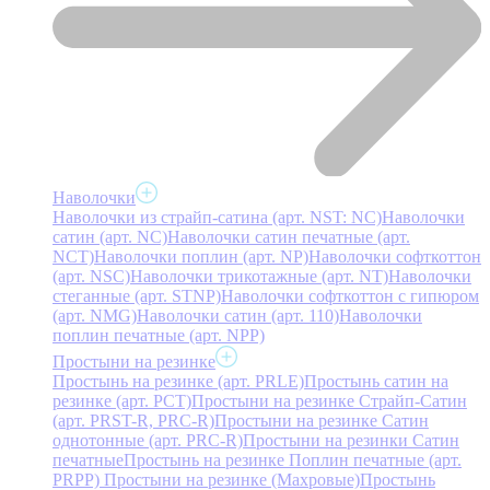
Наволочки
Наволочки из страйп-сатина (арт. NST: NC)
Наволочки
сатин (арт. NC)
Наволочки сатин печатные (арт.
NCT)
Наволочки поплин (арт. NP)
Наволочки софткоттон
(арт. NSC)
Наволочки трикотажные (арт. NT)
Наволочки
стеганные (арт. STNP)
Наволочки софткоттон с гипюром
(арт. NMG)
Наволочки сатин (арт. 110)
Наволочки
поплин печатные (арт. NPP)
Простыни на резинке
Простынь на резинке (арт. PRLE)
Простынь сатин на
резинке (арт. PCT)
Простыни на резинке Страйп-Сатин
(арт. PRST-R, PRC-R)
Простыни на резинке Сатин
однотонные (арт. PRC-R)
Простыни на резинки Сатин
печатные
Простынь на резинке Поплин печатные (арт.
PRPP)
Простыни на резинке (Махровые)
Простынь