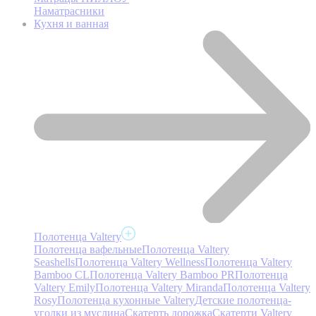
Наматрасники
Кухня и ванная
Полотенца Valtery
Полотенца вафельные
Полотенца Valtery
Seashells
Полотенца Valtery Wellness
Полотенца Valtery
Bamboo CL
Полотенца Valtery Bamboo PR
Полотенца
Valtery Emily
Полотенца Valtery Miranda
Полотенца Valtery
Rosy
Полотенца кухонные Valtery
Детские полотенца-
уголки из муслина
Скатерть дорожка
Скатерти Valtery