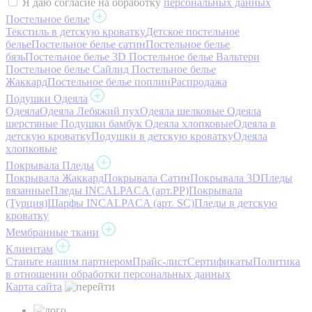
Я даю согласие на обработку
персональных данных
Постельное белье
Текстиль в детскую кроватку
Детское постельное
белье
Постельное белье сатин
Постельное белье
бязь
Постельное белье 3D
Постельное белье Вальтери
Постельное белье Сайлид
Постельное белье
Жаккард
Постельное белье поплин
Распродажа
Подушки Одеяла
Одеяла
Одеяла Лебяжий пух
Одеяла шелковые
Одеяла
шерстяные
Подушки бамбук
Одеяла хлопковые
Одеяла в
детскую кроватку
Подушки в детскую кроватку
Одеяла
хлопковые
Покрывала Пледы
Покрывала Жаккард
Покрывала Сатин
Покрывала 3D
Пледы
вязанные
Пледы INCALPACA (арт.PP)
Покрывала
(Турция)
Шарфы INCALPACA (арт. SC)
Пледы в детскую
кроватку
Мембранные ткани
Клиентам
Станьте нашим партнером
Прайс-лист
Сертификаты
Политика
в отношении обработки персональных данных
Карта сайта