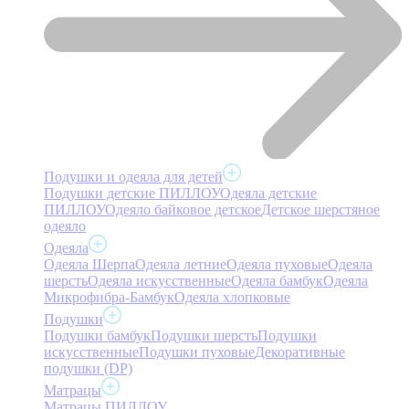
Подушки и одеяла для детей
Подушки детские ПИЛЛОУ
Одеяла детские
ПИЛЛОУ
Одеяло байковое детское
Детское шерстяное
одеяло
Одеяла
Одеяла Шерпа
Одеяла летние
Одеяла пуховые
Одеяла
шерсть
Одеяла искусственные
Одеяла бамбук
Одеяла
Микрофибра-Бамбук
Одеяла хлопковые
Подушки
Подушки бамбук
Подушки шерсть
Подушки
искусственные
Подушки пуховые
Декоративные
подушки (DP)
Матрацы
Матрацы ПИЛЛОУ