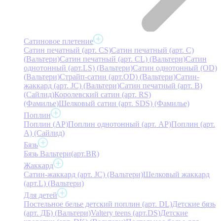
Сатиновое плетение
Сатин печатный (арт. СS)
Сатин печатный (арт. С)
(Вальтери)
Сатин печатный (арт. СL) (Вальтери)
Сатин
однотонный (арт.LS) (Вальтери)
Сатин однотонный (OD)
(Вальтери)
Страйп-сатин (арт.OD) (Вальтери)
Сатин-
жаккард (арт. JC) (Вальтери)
Сатин печатный (арт. В)
(Сайлид)
Королевский сатин (арт. RS)
(Фамилье)
Шелковый сатин (арт. SDS) (Фамилье)
Поплин
Поплин (AP)
Поплин однотонный (арт. AP)
Поплин (арт.
А) (Сайлид)
Бязь
Бязь Вальтери(арт.BR)
Жаккард
Сатин-жаккард (арт. JC) (Вальтери)
Шелковый жаккард
(арт.L) (Вальтери)
Для детей
Постельное белье детский поплин (арт. DL)
Детские бязь
(арт. ДБ) (Вальтери)
Valtery teens (арт.DS)
Детские