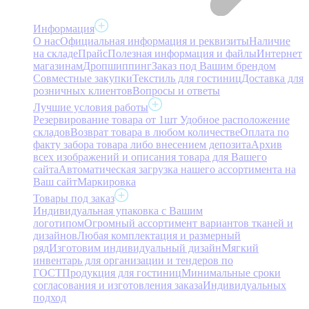
Информация
О нас
Официальная информация и реквизиты
Наличие
на складе
Прайс
Полезная информация и файлы
Интернет
магазинам
Дропшиппинг
Заказ под Вашим брендом
Совместные закупки
Текстиль для гостиниц
Доставка для
розничных клиентов
Вопросы и ответы
Лучшие условия работы
Резервирование товара от 1шт
Удобное расположение
складов
Возврат товара в любом количестве
Оплата по
факту забора товара либо внесением депозита
Архив
всех изображений и описания товара для Вашего
сайта
Автоматическая загрузка нашего ассортимента на
Ваш сайт
Маркировка
Товары под заказ
Индивидуальная упаковка с Вашим
логотипом
Огромный ассортимент вариантов тканей и
дизайнов
Любая комплектация и размерный
ряд
Изготовим индивидуальный дизайн
Мягкий
инвентарь для организации и тендеров по
ГОСТ
Продукция для гостиниц
Минимальные сроки
согласования и изготовления заказа
Индивидуальных
подход