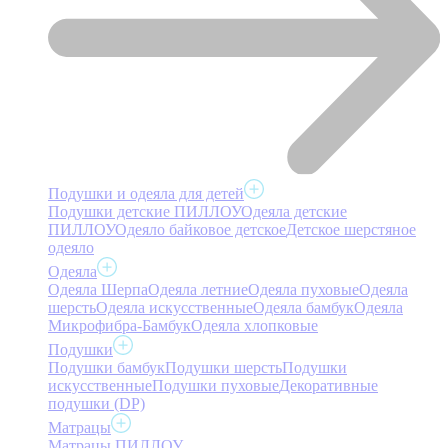
Подушки и одеяла для детей
Подушки детские ПИЛЛОУ
Одеяла детские
ПИЛЛОУ
Одеяло байковое детское
Детское шерстяное
одеяло
Одеяла
Одеяла Шерпа
Одеяла летние
Одеяла пуховые
Одеяла
шерсть
Одеяла искусственные
Одеяла бамбук
Одеяла
Микрофибра-Бамбук
Одеяла хлопковые
Подушки
Подушки бамбук
Подушки шерсть
Подушки
искусственные
Подушки пуховые
Декоративные
подушки (DP)
Матрацы
Матрацы ПИЛЛОУ