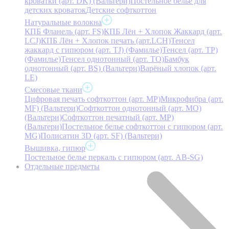
кроватки (арт. DK) (Вальтери)
Постельное белье для
детских кроваток
Детские софткоттон
Натуральные волокна
КПБ Фланель (арт. FS)
КПБ Лён + Хлопок Жаккард (арт.
LCJ)
КПБ Лён + Хлопок печать (арт.LCH)
Тенсел
жаккард с гипюром (арт. TJ) (Фамилье)
Тенсел (арт. ТР)
(Фамилье)
Тенсел однотонный (арт. TO)
Бамбук
однотонный (арт. BS) (Вальтери)
Варёный хлопок (арт.
LE)
Смесовые ткани
Цифровая печать софткоттон (арт. MP)
Микрофибра (арт.
MF) (Вальтери)
Софткоттон однотонный (арт. MO)
(Вальтери)
Софткоттон печатный (арт. MР)
(Вальтери)
Постельное белье софткоттон с гипюром (арт.
MG)
Полисатин 3D (арт. SF) (Вальтери)
Вышивка, гипюр
Постельное белье перкаль с гипюром (арт. AB-SG)
Отдельные предметы