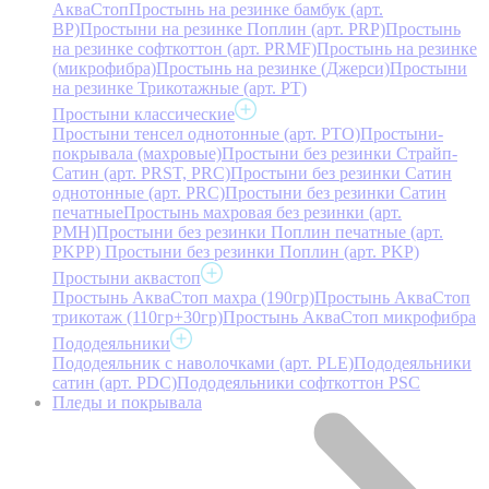
АкваСтоп
Простынь на резинке бамбук (арт.
BP)
Простыни на резинке Поплин (арт. PRP)
Простынь
на резинке софткоттон (арт. PRMF)
Простынь на резинке
(микрофибра)
Простынь на резинке (Джерси)
Простыни
на резинке Трикотажные (арт. РТ)
Простыни классические
Простыни тенсел однотонные (арт. PTO)
Простыни-
покрывала (махровые)
Простыни без резинки Страйп-
Сатин (арт. PRST, PRC)
Простыни без резинки Сатин
однотонные (арт. PRC)
Простыни без резинки Сатин
печатные
Простынь махровая без резинки (арт.
PMH)
Простыни без резинки Поплин печатные (арт.
PKPP)
Простыни без резинки Поплин (арт. PKP)
Простыни аквастоп
Простынь АкваСтоп махра (190гр)
Простынь АкваСтоп
трикотаж (110гр+30гр)
Простынь АкваСтоп микрофибра
Пододеяльники
Пододеяльник с наволочками (арт. PLE)
Пододеяльники
сатин (арт. PDC)
Пододеяльники софткоттон PSC
Пледы и покрывала