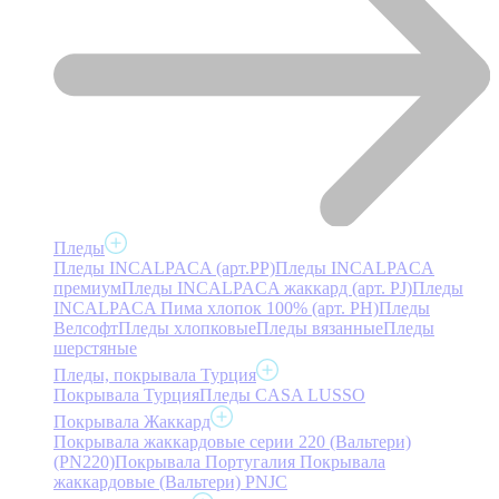
Пледы
Пледы INCALPACA (арт.PP)
Пледы INCALPACA
премиум
Пледы INCALPACA жаккард (арт. PJ)
Пледы
INCALPACA Пима хлопок 100% (арт. PH)
Пледы
Велсофт
Пледы хлопковые
Пледы вязанные
Пледы
шерстяные
Пледы, покрывала Турция
Покрывала Турция
Пледы CASA LUSSO
Покрывала Жаккард
Покрывала жаккардовые серии 220 (Вальтери)
(PN220)
Покрывала Португалия
Покрывала
жаккардовые (Вальтери) PNJC