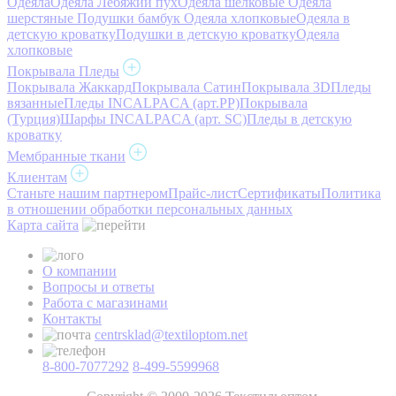
Одеяла
Одеяла Лебяжий пух
Одеяла шелковые
Одеяла
шерстяные
Подушки бамбук
Одеяла хлопковые
Одеяла в
детскую кроватку
Подушки в детскую кроватку
Одеяла
хлопковые
Покрывала Пледы
Покрывала Жаккард
Покрывала Сатин
Покрывала 3D
Пледы
вязанные
Пледы INCALPACA (арт.PP)
Покрывала
(Турция)
Шарфы INCALPACA (арт. SC)
Пледы в детскую
кроватку
Мембранные ткани
Клиентам
Станьте нашим партнером
Прайс-лист
Сертификаты
Политика
в отношении обработки персональных данных
Карта сайта
О компании
Вопросы и ответы
Работа с магазинами
Контакты
centrsklad@textiloptom.net
8-800-7077292
8-499-5599968