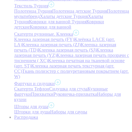
Текстиль Турция
Полотенца Турция
Полотенца детские Турция
Полотенца
мультибренд
Халаты детские Турция
Халаты
Турция
Коврики для ванной Турция
Коврики
детские
Коврики для ванной
Скатерти рулонные. Клеенка
Клеенка лазерная печать (FY)
Клеёнка LACE (арт.
LA)
Клеенка лазерная печать (ZJ)
Клеенка лазерная
печать (TD)
Клеенка лазерная печать (SJ)
Клеенка
лазерная печать (YZ)
Клеенка лазерная печать прозрачн с
тиснением ( XC)
Клеенка печатная на тканевой основе
(арт. ST)
Клеенка лазерная печать текстурная (арт.
CC)
Ткань полиэстер с полиуретановым покрытием (арт.
W)
Фартуки и сидушки
Скатерти Тефлон
Сидушка для стула
Кухонные
фартуки
Прихватки
Руковичка-прихватка
Наборы для
кухни
Шторы для душа
Шторки для душа
Наборы для сауны
Распродажа