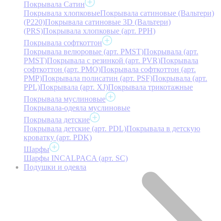
Покрывала Сатин
Покрывала хлопковые
Покрывала сатиновые (Вальтери)
(P220)
Покрывала сатиновые 3D (Вальтери)
(PRS)
Покрывала хлопковые (арт. PPH)
Покрывала софткоттон
Покрывала велюровые (арт. PMST)
Покрывала (арт.
PMST)
Покрывала с резинкой (арт. PVR)
Покрывала
софткоттон (арт. PMO)
Покрывала софткоттон (арт.
PMP)
Покрывала полисатин (арт. PSF)
Покрывала (арт.
PPL)
Покрывала (арт. XJ)
Покрывала трикотажные
Покрывала муслиновые
Покрывала-одеяла муслиновые
Покрывала детские
Покрывала детские (арт. PDL)
Покрывала в детскую
кроватку (арт. PDK)
Шарфы
Шарфы INCALPACA (арт. SC)
Подушки и одеяла