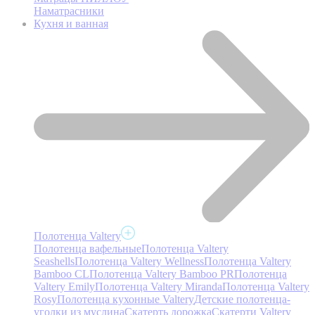
Наматрасники
Кухня и ванная
Полотенца Valtery
Полотенца вафельные
Полотенца Valtery
Seashells
Полотенца Valtery Wellness
Полотенца Valtery
Bamboo CL
Полотенца Valtery Bamboo PR
Полотенца
Valtery Emily
Полотенца Valtery Miranda
Полотенца Valtery
Rosy
Полотенца кухонные Valtery
Детские полотенца-
уголки из муслина
Скатерть дорожка
Скатерти Valtery