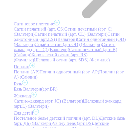
Сатиновое плетение
Сатин печатный (арт. СS)
Сатин печатный (арт. С)
(Вальтери)
Сатин печатный (арт. СL) (Вальтери)
Сатин
однотонный (арт.LS) (Вальтери)
Сатин однотонный (OD)
(Вальтери)
Страйп-сатин (арт.OD) (Вальтери)
Сатин-
жаккард (арт. JC) (Вальтери)
Сатин печатный (арт. В)
(Сайлид)
Королевский сатин (арт. RS)
(Фамилье)
Шелковый сатин (арт. SDS) (Фамилье)
Поплин
Поплин (AP)
Поплин однотонный (арт. AP)
Поплин (арт.
А) (Сайлид)
Бязь
Бязь Вальтери(арт.BR)
Жаккард
Сатин-жаккард (арт. JC) (Вальтери)
Шелковый жаккард
(арт.L) (Вальтери)
Для детей
Постельное белье детский поплин (арт. DL)
Детские бязь
(арт. ДБ) (Вальтери)
Valtery teens (арт.DS)
Детские