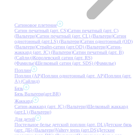
Сатиновое плетение
Сатин печатный (арт. СS)
Сатин печатный (арт. С)
(Вальтери)
Сатин печатный (арт. СL) (Вальтери)
Сатин
однотонный (арт.LS) (Вальтери)
Сатин однотонный (OD)
(Вальтери)
Страйп-сатин (арт.OD) (Вальтери)
Сатин-
жаккард (арт. JC) (Вальтери)
Сатин печатный (арт. В)
(Сайлид)
Королевский сатин (арт. RS)
(Фамилье)
Шелковый сатин (арт. SDS) (Фамилье)
Поплин
Поплин (AP)
Поплин однотонный (арт. AP)
Поплин (арт.
А) (Сайлид)
Бязь
Бязь Вальтери(арт.BR)
Жаккард
Сатин-жаккард (арт. JC) (Вальтери)
Шелковый жаккард
(арт.L) (Вальтери)
Для детей
Постельное белье детский поплин (арт. DL)
Детские бязь
(арт. ДБ) (Вальтери)
Valtery teens (арт.DS)
Детские