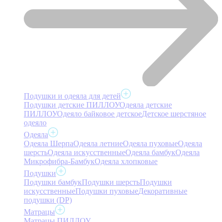
Подушки и одеяла для детей
Подушки детские ПИЛЛОУ
Одеяла детские
ПИЛЛОУ
Одеяло байковое детское
Детское шерстяное
одеяло
Одеяла
Одеяла Шерпа
Одеяла летние
Одеяла пуховые
Одеяла
шерсть
Одеяла искусственные
Одеяла бамбук
Одеяла
Микрофибра-Бамбук
Одеяла хлопковые
Подушки
Подушки бамбук
Подушки шерсть
Подушки
искусственные
Подушки пуховые
Декоративные
подушки (DP)
Матрацы
Матрацы ПИЛЛОУ