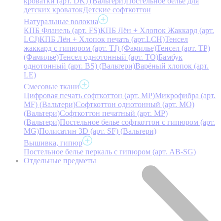
кроватки (арт. DK) (Вальтери)
Постельное белье для
детских кроваток
Детские софткоттон
Натуральные волокна
КПБ Фланель (арт. FS)
КПБ Лён + Хлопок Жаккард (арт.
LCJ)
КПБ Лён + Хлопок печать (арт.LCH)
Тенсел
жаккард с гипюром (арт. TJ) (Фамилье)
Тенсел (арт. ТР)
(Фамилье)
Тенсел однотонный (арт. TO)
Бамбук
однотонный (арт. BS) (Вальтери)
Варёный хлопок (арт.
LE)
Смесовые ткани
Цифровая печать софткоттон (арт. MP)
Микрофибра (арт.
MF) (Вальтери)
Софткоттон однотонный (арт. MO)
(Вальтери)
Софткоттон печатный (арт. MР)
(Вальтери)
Постельное белье софткоттон с гипюром (арт.
MG)
Полисатин 3D (арт. SF) (Вальтери)
Вышивка, гипюр
Постельное белье перкаль с гипюром (арт. AB-SG)
Отдельные предметы