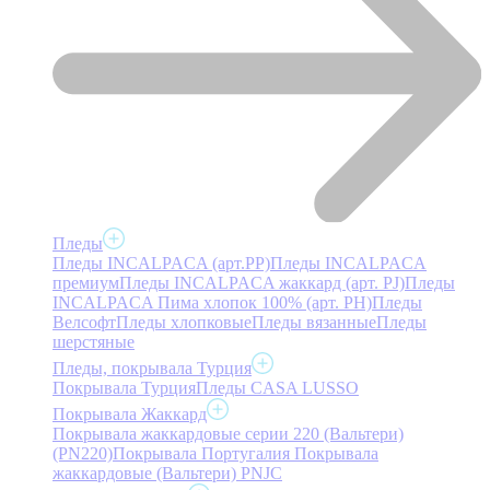
Пледы
Пледы INCALPACA (арт.PP)
Пледы INCALPACA
премиум
Пледы INCALPACA жаккард (арт. PJ)
Пледы
INCALPACA Пима хлопок 100% (арт. PH)
Пледы
Велсофт
Пледы хлопковые
Пледы вязанные
Пледы
шерстяные
Пледы, покрывала Турция
Покрывала Турция
Пледы CASA LUSSO
Покрывала Жаккард
Покрывала жаккардовые серии 220 (Вальтери)
(PN220)
Покрывала Португалия
Покрывала
жаккардовые (Вальтери) PNJC