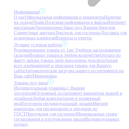
Информация
О нас
Официальная информация и реквизиты
Наличие
на складе
Прайс
Полезная информация и файлы
Интернет
магазинам
Дропшиппинг
Заказ под Вашим брендом
Совместные закупки
Текстиль для гостиниц
Доставка для
розничных клиентов
Вопросы и ответы
Лучшие условия работы
Резервирование товара от 1шт
Удобное расположение
складов
Возврат товара в любом количестве
Оплата по
факту забора товара либо внесением депозита
Архив
всех изображений и описания товара для Вашего
сайта
Автоматическая загрузка нашего ассортимента на
Ваш сайт
Маркировка
Товары под заказ
Индивидуальная упаковка с Вашим
логотипом
Огромный ассортимент вариантов тканей и
дизайнов
Любая комплектация и размерный
ряд
Изготовим индивидуальный дизайн
Мягкий
инвентарь для организации и тендеров по
ГОСТ
Продукция для гостиниц
Минимальные сроки
согласования и изготовления заказа
Индивидуальных
подход