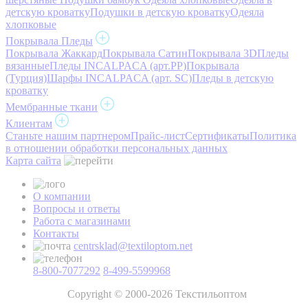
детскую кроватку
Подушки в детскую кроватку
Одеяла
хлопковые
Покрывала Пледы
Покрывала Жаккард
Покрывала Сатин
Покрывала 3D
Пледы
вязанные
Пледы INCALPACA (арт.PP)
Покрывала
(Турция)
Шарфы INCALPACA (арт. SC)
Пледы в детскую
кроватку
Мембранные ткани
Клиентам
Станьте нашим партнером
Прайс-лист
Сертификаты
Политика
в отношении обработки персональных данных
Карта сайта
О компании
Вопросы и ответы
Работа с магазинами
Контакты
centrsklad@textiloptom.net
8-800-7077292
8-499-5599968
Copyright © 2000-2026 Текстильоптом