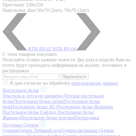
Простыня: 230x250
Наволочка: 4шт-50х70 (2шт), 70х70 (2шт)
КПБ BS-02
КПБ BS-04
С этим товаром покупают
Получайте только важные новости
Два раза в неделю Вам на
почту будут приходить информация об акциях, поставках и
распродажах
Я даю согласие на обработку
персональных данных
Постельное белье
Текстиль в детскую кроватку
Детское постельное
белье
Постельное белье сатин
Постельное белье
бязь
Постельное белье 3D
Постельное белье Вальтери
Постельное белье Сайлид
Постельное белье
Жаккард
Постельное белье поплин
Распродажа
Подушки Одеяла
Одеяла
Одеяла Лебяжий пух
Одеяла шелковые
Одеяла
шерстяные
Подушки бамбук
Одеяла хлопковые
Одеяла в