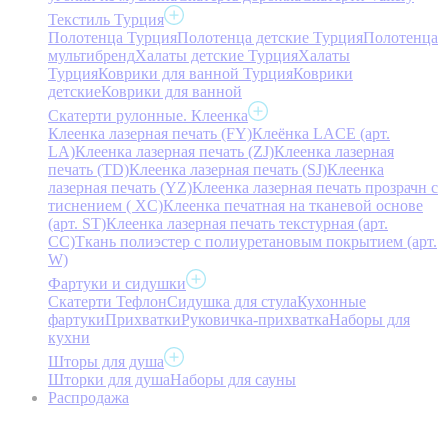
Текстиль Турция
Полотенца Турция
Полотенца детские Турция
Полотенца
мультибренд
Халаты детские Турция
Халаты
Турция
Коврики для ванной Турция
Коврики
детские
Коврики для ванной
Скатерти рулонные. Клеенка
Клеенка лазерная печать (FY)
Клеёнка LACE (арт.
LA)
Клеенка лазерная печать (ZJ)
Клеенка лазерная
печать (TD)
Клеенка лазерная печать (SJ)
Клеенка
лазерная печать (YZ)
Клеенка лазерная печать прозрачн с
тиснением ( XC)
Клеенка печатная на тканевой основе
(арт. ST)
Клеенка лазерная печать текстурная (арт.
CC)
Ткань полиэстер с полиуретановым покрытием (арт.
W)
Фартуки и сидушки
Скатерти Тефлон
Сидушка для стула
Кухонные
фартуки
Прихватки
Руковичка-прихватка
Наборы для
кухни
Шторы для душа
Шторки для душа
Наборы для сауны
Распродажа