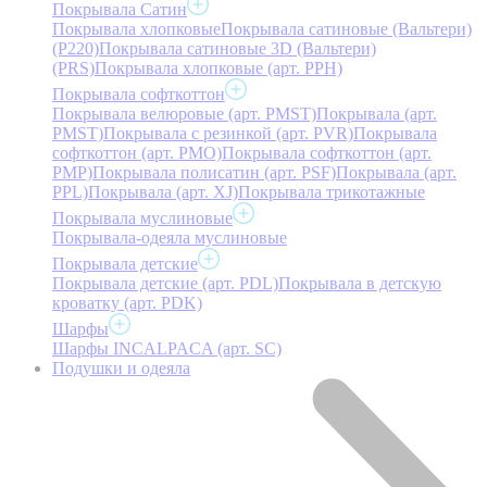
Покрывала Сатин
Покрывала хлопковые
Покрывала сатиновые (Вальтери)
(P220)
Покрывала сатиновые 3D (Вальтери)
(PRS)
Покрывала хлопковые (арт. PPH)
Покрывала софткоттон
Покрывала велюровые (арт. PMST)
Покрывала (арт.
PMST)
Покрывала с резинкой (арт. PVR)
Покрывала
софткоттон (арт. PMO)
Покрывала софткоттон (арт.
PMP)
Покрывала полисатин (арт. PSF)
Покрывала (арт.
PPL)
Покрывала (арт. XJ)
Покрывала трикотажные
Покрывала муслиновые
Покрывала-одеяла муслиновые
Покрывала детские
Покрывала детские (арт. PDL)
Покрывала в детскую
кроватку (арт. PDK)
Шарфы
Шарфы INCALPACA (арт. SC)
Подушки и одеяла