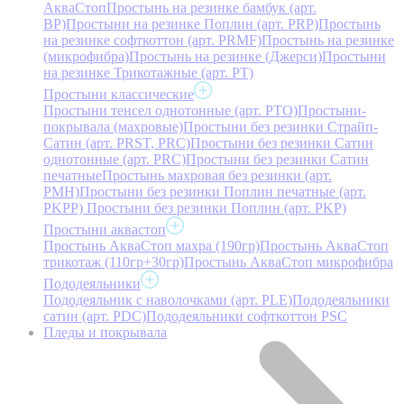
АкваСтоп
Простынь на резинке бамбук (арт.
BP)
Простыни на резинке Поплин (арт. PRP)
Простынь
на резинке софткоттон (арт. PRMF)
Простынь на резинке
(микрофибра)
Простынь на резинке (Джерси)
Простыни
на резинке Трикотажные (арт. РТ)
Простыни классические
Простыни тенсел однотонные (арт. PTO)
Простыни-
покрывала (махровые)
Простыни без резинки Страйп-
Сатин (арт. PRST, PRC)
Простыни без резинки Сатин
однотонные (арт. PRC)
Простыни без резинки Сатин
печатные
Простынь махровая без резинки (арт.
PMH)
Простыни без резинки Поплин печатные (арт.
PKPP)
Простыни без резинки Поплин (арт. PKP)
Простыни аквастоп
Простынь АкваСтоп махра (190гр)
Простынь АкваСтоп
трикотаж (110гр+30гр)
Простынь АкваСтоп микрофибра
Пододеяльники
Пододеяльник с наволочками (арт. PLE)
Пододеяльники
сатин (арт. PDC)
Пододеяльники софткоттон PSC
Пледы и покрывала