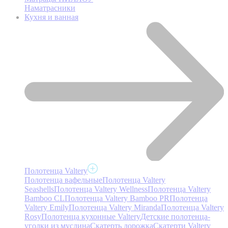
Наматрасники
Кухня и ванная
Полотенца Valtery
Полотенца вафельные
Полотенца Valtery
Seashells
Полотенца Valtery Wellness
Полотенца Valtery
Bamboo CL
Полотенца Valtery Bamboo PR
Полотенца
Valtery Emily
Полотенца Valtery Miranda
Полотенца Valtery
Rosy
Полотенца кухонные Valtery
Детские полотенца-
уголки из муслина
Скатерть дорожка
Скатерти Valtery