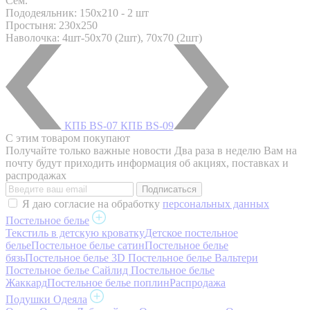
Сем.
Пододеяльник: 150x210 - 2 шт
Простыня: 230x250
Наволочка: 4шт-50х70 (2шт), 70х70 (2шт)
КПБ BS-07
КПБ BS-09
С этим товаром покупают
Получайте только важные новости
Два раза в неделю Вам на
почту будут приходить информация об акциях, поставках и
распродажах
Я даю согласие на обработку
персональных данных
Постельное белье
Текстиль в детскую кроватку
Детское постельное
белье
Постельное белье сатин
Постельное белье
бязь
Постельное белье 3D
Постельное белье Вальтери
Постельное белье Сайлид
Постельное белье
Жаккард
Постельное белье поплин
Распродажа
Подушки Одеяла