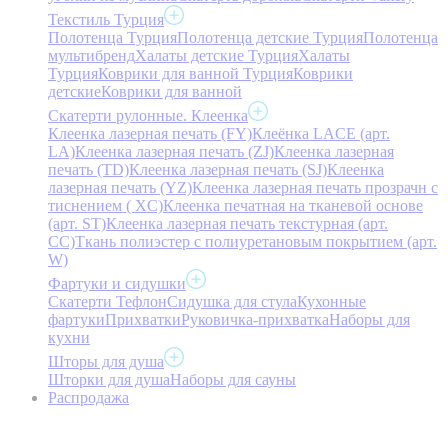
Текстиль Турция
Полотенца Турция
Полотенца детские Турция
Полотенца
мультибренд
Халаты детские Турция
Халаты
Турция
Коврики для ванной Турция
Коврики
детские
Коврики для ванной
Скатерти рулонные. Клеенка
Клеенка лазерная печать (FY)
Клеёнка LACE (арт.
LA)
Клеенка лазерная печать (ZJ)
Клеенка лазерная
печать (TD)
Клеенка лазерная печать (SJ)
Клеенка
лазерная печать (YZ)
Клеенка лазерная печать прозрачн с
тиснением ( XC)
Клеенка печатная на тканевой основе
(арт. ST)
Клеенка лазерная печать текстурная (арт.
CC)
Ткань полиэстер с полиуретановым покрытием (арт.
W)
Фартуки и сидушки
Скатерти Тефлон
Сидушка для стула
Кухонные
фартуки
Прихватки
Руковичка-прихватка
Наборы для
кухни
Шторы для душа
Шторки для душа
Наборы для сауны
Распродажа