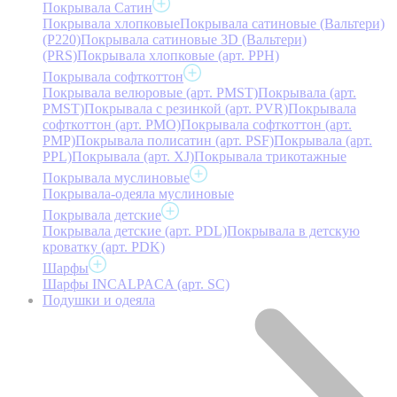
Покрывала Сатин
Покрывала хлопковые
Покрывала сатиновые (Вальтери)
(P220)
Покрывала сатиновые 3D (Вальтери)
(PRS)
Покрывала хлопковые (арт. PPH)
Покрывала софткоттон
Покрывала велюровые (арт. PMST)
Покрывала (арт.
PMST)
Покрывала с резинкой (арт. PVR)
Покрывала
софткоттон (арт. PMO)
Покрывала софткоттон (арт.
PMP)
Покрывала полисатин (арт. PSF)
Покрывала (арт.
PPL)
Покрывала (арт. XJ)
Покрывала трикотажные
Покрывала муслиновые
Покрывала-одеяла муслиновые
Покрывала детские
Покрывала детские (арт. PDL)
Покрывала в детскую
кроватку (арт. PDK)
Шарфы
Шарфы INCALPACA (арт. SC)
Подушки и одеяла