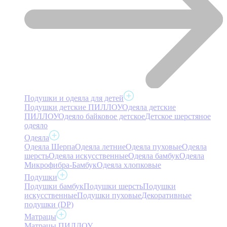
Подушки и одеяла для детей
Подушки детские ПИЛЛОУ
Одеяла детские
ПИЛЛОУ
Одеяло байковое детское
Детское шерстяное
одеяло
Одеяла
Одеяла Шерпа
Одеяла летние
Одеяла пуховые
Одеяла
шерсть
Одеяла искусственные
Одеяла бамбук
Одеяла
Микрофибра-Бамбук
Одеяла хлопковые
Подушки
Подушки бамбук
Подушки шерсть
Подушки
искусственные
Подушки пуховые
Декоративные
подушки (DP)
Матрацы
Матрацы ПИЛЛОУ