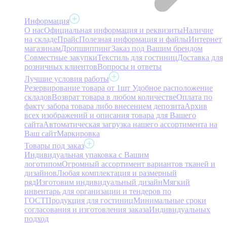
Информация
О нас
Официальная информация и реквизиты
Наличие
на складе
Прайс
Полезная информация и файлы
Интернет
магазинам
Дропшиппинг
Заказ под Вашим брендом
Совместные закупки
Текстиль для гостиниц
Доставка для
розничных клиентов
Вопросы и ответы
Лучшие условия работы
Резервирование товара от 1шт
Удобное расположение
складов
Возврат товара в любом количестве
Оплата по
факту забора товара либо внесением депозита
Архив
всех изображений и описания товара для Вашего
сайта
Автоматическая загрузка нашего ассортимента на
Ваш сайт
Маркировка
Товары под заказ
Индивидуальная упаковка с Вашим
логотипом
Огромный ассортимент вариантов тканей и
дизайнов
Любая комплектация и размерный
ряд
Изготовим индивидуальный дизайн
Мягкий
инвентарь для организации и тендеров по
ГОСТ
Продукция для гостиниц
Минимальные сроки
согласования и изготовления заказа
Индивидуальных
подход