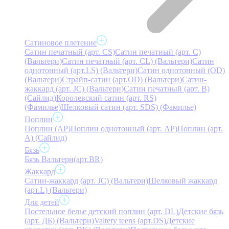
Сатиновое плетение
Сатин печатный (арт. СS)
Сатин печатный (арт. С)
(Вальтери)
Сатин печатный (арт. СL) (Вальтери)
Сатин
однотонный (арт.LS) (Вальтери)
Сатин однотонный (OD)
(Вальтери)
Страйп-сатин (арт.OD) (Вальтери)
Сатин-
жаккард (арт. JC) (Вальтери)
Сатин печатный (арт. В)
(Сайлид)
Королевский сатин (арт. RS)
(Фамилье)
Шелковый сатин (арт. SDS) (Фамилье)
Поплин
Поплин (AP)
Поплин однотонный (арт. AP)
Поплин (арт.
А) (Сайлид)
Бязь
Бязь Вальтери(арт.BR)
Жаккард
Сатин-жаккард (арт. JC) (Вальтери)
Шелковый жаккард
(арт.L) (Вальтери)
Для детей
Постельное белье детский поплин (арт. DL)
Детские бязь
(арт. ДБ) (Вальтери)
Valtery teens (арт.DS)
Детские