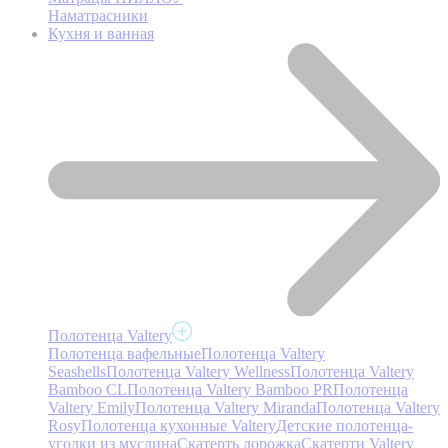
Наматрасники
Кухня и ванная
Полотенца Valtery
Полотенца вафельные
Полотенца Valtery
Seashells
Полотенца Valtery Wellness
Полотенца Valtery
Bamboo CL
Полотенца Valtery Bamboo PR
Полотенца
Valtery Emily
Полотенца Valtery Miranda
Полотенца Valtery
Rosy
Полотенца кухонные Valtery
Детские полотенца-
уголки из муслина
Скатерть дорожка
Скатерти Valtery