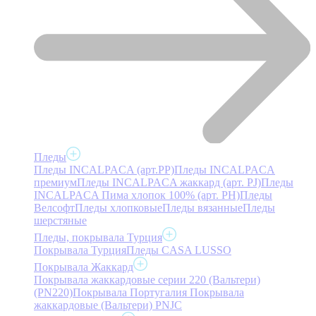
Пледы
Пледы INCALPACA (арт.PP)
Пледы INCALPACA
премиум
Пледы INCALPACA жаккард (арт. PJ)
Пледы
INCALPACA Пима хлопок 100% (арт. PH)
Пледы
Велсофт
Пледы хлопковые
Пледы вязанные
Пледы
шерстяные
Пледы, покрывала Турция
Покрывала Турция
Пледы CASA LUSSO
Покрывала Жаккард
Покрывала жаккардовые серии 220 (Вальтери)
(PN220)
Покрывала Португалия
Покрывала
жаккардовые (Вальтери) PNJC