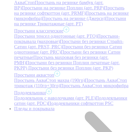
АкваСтоп
Простынь на резинке бамбук (арт.
BP)
Простыни на резинке Поплин (арт. PRP)
Простынь
на резинке софткоттон (арт. PRMF)
Простынь на резинке
(микрофибра)
Простынь на резинке (Джерси)
Простыни
на резинке Трикотажные (арт. РТ)
Простыни классические
Простыни тенсел однотонные (арт. PTO)
Простыни-
покрывала (махровые)
Простыни без резинки Страйп-
Сатин (арт. PRST, PRC)
Простыни без резинки Сатин
однотонные (арт. PRC)
Простыни без резинки Сатин
печатные
Простынь махровая без резинки (арт.
PMH)
Простыни без резинки Поплин печатные (арт.
PKPP)
Простыни без резинки Поплин (арт. PKP)
Простыни аквастоп
Простынь АкваСтоп махра (190гр)
Простынь АкваСтоп
трикотаж (110гр+30гр)
Простынь АкваСтоп микрофибра
Пододеяльники
Пододеяльник с наволочками (арт. PLE)
Пододеяльники
сатин (арт. PDC)
Пододеяльники софткоттон PSC
Пледы и покрывала