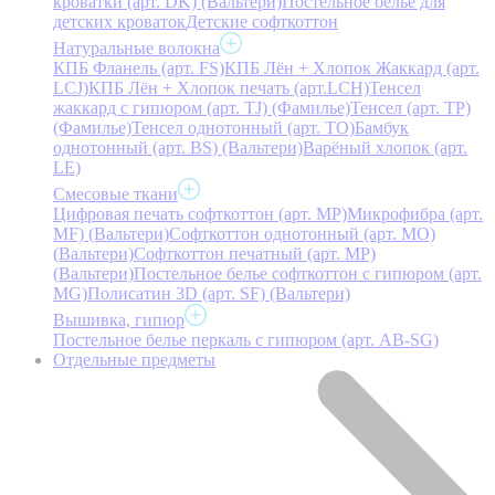
кроватки (арт. DK) (Вальтери)
Постельное белье для
детских кроваток
Детские софткоттон
Натуральные волокна
КПБ Фланель (арт. FS)
КПБ Лён + Хлопок Жаккард (арт.
LCJ)
КПБ Лён + Хлопок печать (арт.LCH)
Тенсел
жаккард с гипюром (арт. TJ) (Фамилье)
Тенсел (арт. ТР)
(Фамилье)
Тенсел однотонный (арт. TO)
Бамбук
однотонный (арт. BS) (Вальтери)
Варёный хлопок (арт.
LE)
Смесовые ткани
Цифровая печать софткоттон (арт. MP)
Микрофибра (арт.
MF) (Вальтери)
Софткоттон однотонный (арт. MO)
(Вальтери)
Софткоттон печатный (арт. MР)
(Вальтери)
Постельное белье софткоттон с гипюром (арт.
MG)
Полисатин 3D (арт. SF) (Вальтери)
Вышивка, гипюр
Постельное белье перкаль с гипюром (арт. AB-SG)
Отдельные предметы