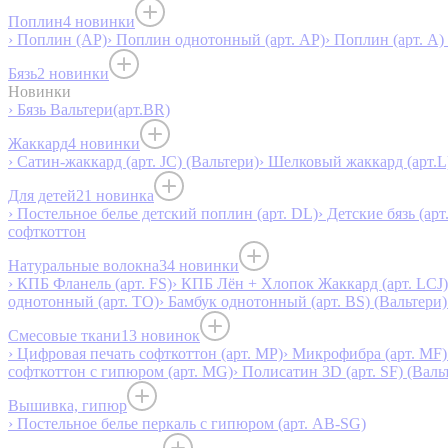
Поплин
4 новинки
› Поплин (AP)
› Поплин однотонный (арт. AP)
› Поплин (арт. А)
Бязь
2 новинки
Новинки
› Бязь Вальтери(арт.BR)
Жаккард
4 новинки
› Сатин-жаккард (арт. JC) (Вальтери)
› Шелковый жаккард (арт.L
Для детей
21 новинка
› Постельное белье детский поплин (арт. DL)
› Детские бязь (арт
софткоттон
Натуральные волокна
34 новинки
› КПБ Фланель (арт. FS)
› КПБ Лён + Хлопок Жаккард (арт. LCJ)
однотонный (арт. TO)
› Бамбук однотонный (арт. BS) (Вальтери)
Смесовые ткани
13 новинок
› Цифровая печать софткоттон (арт. MP)
› Микрофибра (арт. MF)
софткоттон с гипюром (арт. MG)
› Полисатин 3D (арт. SF) (Валь
Вышивка, гипюр
› Постельное белье перкаль с гипюром (арт. AB-SG)