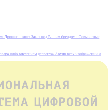
ам
› Дропшиппинг
› Заказ под Вашим брендом
› Совместные
товара либо внесением депозита
› Архив всех изображений и