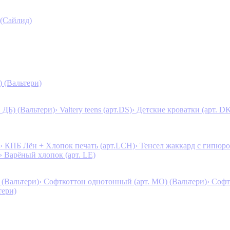
 (Сайлид)
) (Вальтери)
. ДБ) (Вальтери)
› Valtery teens (арт.DS)
› Детские кроватки (арт. D
› КПБ Лён + Хлопок печать (арт.LCH)
› Тенсел жаккард с гипюро
› Варёный хлопок (арт. LE)
 (Вальтери)
› Софткоттон однотонный (арт. MO) (Вальтери)
› Софт
тери)