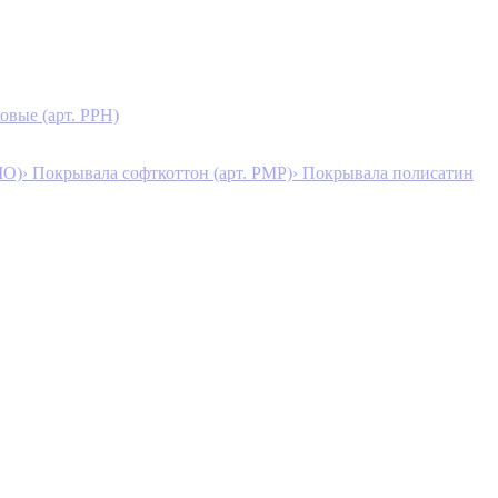
овые (арт. PPH)
MO)
› Покрывала софткоттон (арт. PMP)
› Покрывала полисатин