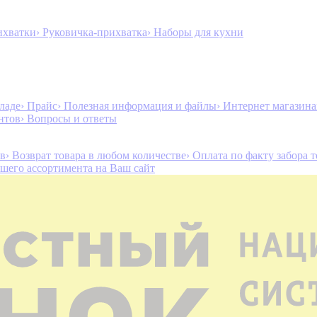
ихватки
› Руковичка-прихватка
› Наборы для кухни
ладе
› Прайс
› Полезная информация и файлы
› Интернет магазин
нтов
› Вопросы и ответы
ов
› Возврат товара в любом количестве
› Оплата по факту забора 
ашего ассортимента на Ваш сайт