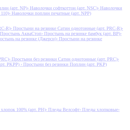
лин (арт. NP)
› Наволочки софткоттон (арт. NSC)
› Наволочки
 110)
› Наволочки поплин печатные (арт. NPP)
RC-R)
› Простыни на резинке Сатин однотонные (арт. PRC-R)
›
 Простынь АкваСтоп
› Простынь на резинке бамбук (арт. BP)
›
ростынь на резинке (Джерси)
› Простыни на резинке
 PRC)
› Простыни без резинки Сатин однотонные (арт. PRC)
›
арт. PKPP)
› Простыни без резинки Поплин (арт. PKP)
лопок 100% (арт. PH)
› Пледы Велсофт
› Пледы хлопковые
›