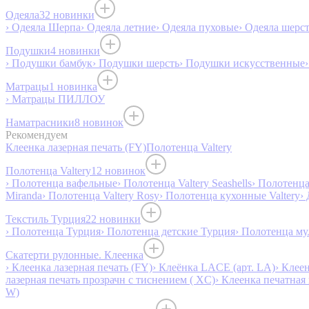
Одеяла
32 новинки
› Одеяла Шерпа
› Одеяла летние
› Одеяла пуховые
› Одеяла шерс
Подушки
4 новинки
› Подушки бамбук
› Подушки шерсть
› Подушки искусственные
Матрацы
1 новинка
› Матрацы ПИЛЛОУ
Наматрасники
8 новинок
Рекомендуем
Клеенка лазерная печать (FY)
Полотенца Valtery
Полотенца Valtery
12 новинок
› Полотенца вафельные
› Полотенца Valtery Seashells
› Полотенца 
Miranda
› Полотенца Valtery Rosy
› Полотенца кухонные Valtery
›
Текстиль Турция
22 новинки
› Полотенца Турция
› Полотенца детские Турция
› Полотенца му
Скатерти рулонные. Клеенка
› Клеенка лазерная печать (FY)
› Клеёнка LACE (арт. LA)
› Клеен
лазерная печать прозрачн с тиснением ( XC)
› Клеенка печатная 
W)