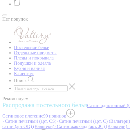
Нет покупок
Постельное белье
Отдельные предметы
Пледы и покрывала
Подушки и одеяла
Кухня и ванная
Клиентам
Поиск
Рекомендуем
Распродажа постельного белья
Сатин однотонный (O
Сатиновое плетение
99 новинок
› Сатин печатный (арт. СS)
› Сатин печатный (арт. С) (Вальтери)
сатин (арт.OD) (Вальтери)
› Сатин-жаккард (арт. JC) (Вальтери)
›