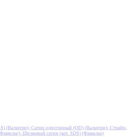
S) (Вальтери)
› Сатин однотонный (OD) (Вальтери)
› Страйп-
 (Фамилье)
› Шелковый сатин (арт. SDS) (Фамилье)