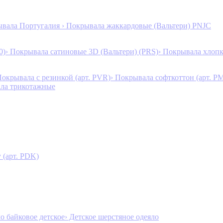
ывала Португалия
› Покрывала жаккардовые (Вальтери) PNJC
0)
› Покрывала сатиновые 3D (Вальтери) (PRS)
› Покрывала хлопк
Покрывала с резинкой (арт. PVR)
› Покрывала софткоттон (арт. P
ала трикотажные
 (арт. PDK)
ло байковое детское
› Детское шерстяное одеяло