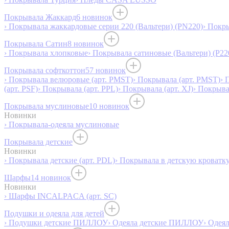
Покрывала Жаккард
6 новинок
› Покрывала жаккардовые серии 220 (Вальтери) (PN220)
› Покр
Покрывала Сатин
8 новинок
› Покрывала хлопковые
› Покрывала сатиновые (Вальтери) (P22
Покрывала софткоттон
57 новинок
› Покрывала велюровые (арт. PMST)
› Покрывала (арт. PMST)
› 
(арт. PSF)
› Покрывала (арт. PPL)
› Покрывала (арт. XJ)
› Покрыв
Покрывала муслиновые
10 новинок
Новинки
› Покрывала-одеяла муслиновые
Покрывала детские
Новинки
› Покрывала детские (арт. PDL)
› Покрывала в детскую кроватку
Шарфы
14 новинок
Новинки
› Шарфы INCALPACA (арт. SC)
Подушки и одеяла для детей
› Подушки детские ПИЛЛОУ
› Одеяла детские ПИЛЛОУ
› Одея