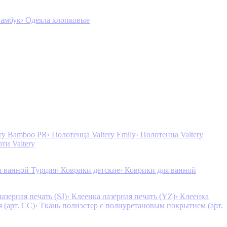
Бамбук
› Одеяла хлопковые
ery Bamboo PR
› Полотенца Valtery Emily
› Полотенца Valtery
рти Valtery
я ванной Турция
› Коврики детские
› Коврики для ванной
лазерная печать (SJ)
› Клеенка лазерная печать (YZ)
› Клеенка
 (арт. CC)
› Ткань полиэстер с полиуретановым покрытием (арт.