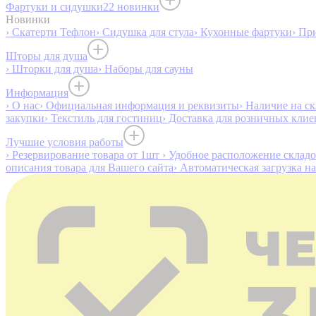
Фартуки и сидушки
22 новинки
Новинки
› Скатерти Тефлон
› Сидушка для стула
› Кухонные фартуки
› Пр
Шторы для душа
› Шторки для душа
› Наборы для сауны
Информация
› О нас
› Официальная информация и реквизиты
› Наличие на ск
закупки
› Текстиль для гостиниц
› Доставка для розничных клие
Лучшие условия работы
› Резервирование товара от 1шт
› Удобное расположение склад
описания товара для Вашего сайта
› Автоматическая загрузка н