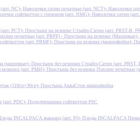
(арт. NC)
› Наволочки сатин печатные (арт. NCT)
› Наволочки поп
олочки софткоттон с гипюром (арт. NMG)
› Наволочки сатин (арт.
(арт. PCT)
› Простыни на резинке Страйп-Сатин (арт. PRST-R, P
Поплин печатные (арт. PRPP)
› Простыни на резинке (Махровые)
›
 софткоттон (арт. PRMF)
› Простынь на резинке (микрофибра)
› П
а (махровые)
› Простыни без резинки Страйп-Сатин (арт. PRST,
з резинки (арт. PMH)
› Простыни без резинки Поплин печатные (
таж (110гр+30гр)
› Простынь АкваСтоп микрофибра
 (арт. PDC)
› Пододеяльники софткоттон PSC
Пледы INCALPACA жаккард (арт. PJ)
› Пледы INCALPACA Пима х