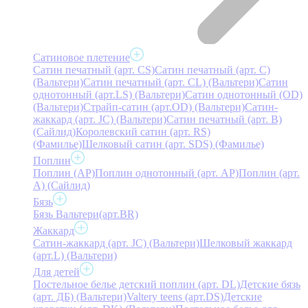
Сатиновое плетение
Сатин печатный (арт. СS)
Сатин печатный (арт. С)
(Вальтери)
Сатин печатный (арт. СL) (Вальтери)
Сатин
однотонный (арт.LS) (Вальтери)
Сатин однотонный (OD)
(Вальтери)
Страйп-сатин (арт.OD) (Вальтери)
Сатин-
жаккард (арт. JC) (Вальтери)
Сатин печатный (арт. В)
(Сайлид)
Королевский сатин (арт. RS)
(Фамилье)
Шелковый сатин (арт. SDS) (Фамилье)
Поплин
Поплин (AP)
Поплин однотонный (арт. AP)
Поплин (арт.
А) (Сайлид)
Бязь
Бязь Вальтери(арт.BR)
Жаккард
Сатин-жаккард (арт. JC) (Вальтери)
Шелковый жаккард
(арт.L) (Вальтери)
Для детей
Постельное белье детский поплин (арт. DL)
Детские бязь
(арт. ДБ) (Вальтери)
Valtery teens (арт.DS)
Детские