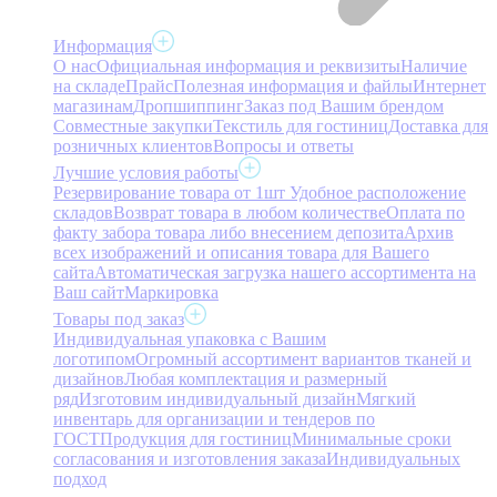
Информация
О нас
Официальная информация и реквизиты
Наличие
на складе
Прайс
Полезная информация и файлы
Интернет
магазинам
Дропшиппинг
Заказ под Вашим брендом
Совместные закупки
Текстиль для гостиниц
Доставка для
розничных клиентов
Вопросы и ответы
Лучшие условия работы
Резервирование товара от 1шт
Удобное расположение
складов
Возврат товара в любом количестве
Оплата по
факту забора товара либо внесением депозита
Архив
всех изображений и описания товара для Вашего
сайта
Автоматическая загрузка нашего ассортимента на
Ваш сайт
Маркировка
Товары под заказ
Индивидуальная упаковка с Вашим
логотипом
Огромный ассортимент вариантов тканей и
дизайнов
Любая комплектация и размерный
ряд
Изготовим индивидуальный дизайн
Мягкий
инвентарь для организации и тендеров по
ГОСТ
Продукция для гостиниц
Минимальные сроки
согласования и изготовления заказа
Индивидуальных
подход