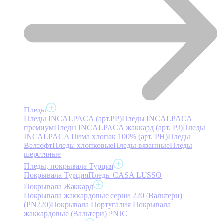
Пледы
Пледы INCALPACA (арт.PP)
Пледы INCALPACA
премиум
Пледы INCALPACA жаккард (арт. PJ)
Пледы
INCALPACA Пима хлопок 100% (арт. PH)
Пледы
Велсофт
Пледы хлопковые
Пледы вязанные
Пледы
шерстяные
Пледы, покрывала Турция
Покрывала Турция
Пледы CASA LUSSO
Покрывала Жаккард
Покрывала жаккардовые серии 220 (Вальтери)
(PN220)
Покрывала Португалия
Покрывала
жаккардовые (Вальтери) PNJC