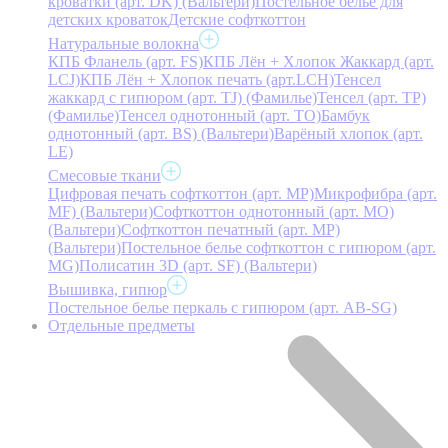
кроватки (арт. DK) (Вальтери)
Постельное белье для
детских кроваток
Детские софткоттон
Натуральные волокна
КПБ Фланель (арт. FS)
КПБ Лён + Хлопок Жаккард (арт.
LCJ)
КПБ Лён + Хлопок печать (арт.LCH)
Тенсел
жаккард с гипюром (арт. TJ) (Фамилье)
Тенсел (арт. ТР)
(Фамилье)
Тенсел однотонный (арт. TO)
Бамбук
однотонный (арт. BS) (Вальтери)
Варёный хлопок (арт.
LE)
Смесовые ткани
Цифровая печать софткоттон (арт. MP)
Микрофибра (арт.
MF) (Вальтери)
Софткоттон однотонный (арт. MO)
(Вальтери)
Софткоттон печатный (арт. MР)
(Вальтери)
Постельное белье софткоттон с гипюром (арт.
MG)
Полисатин 3D (арт. SF) (Вальтери)
Вышивка, гипюр
Постельное белье перкаль с гипюром (арт. AB-SG)
Отдельные предметы