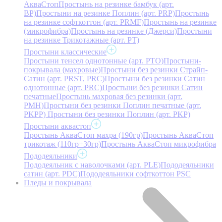
АкваСтоп
Простынь на резинке бамбук (арт.
BP)
Простыни на резинке Поплин (арт. PRP)
Простынь
на резинке софткоттон (арт. PRMF)
Простынь на резинке
(микрофибра)
Простынь на резинке (Джерси)
Простыни
на резинке Трикотажные (арт. РТ)
Простыни классические
Простыни тенсел однотонные (арт. PTO)
Простыни-
покрывала (махровые)
Простыни без резинки Страйп-
Сатин (арт. PRST, PRC)
Простыни без резинки Сатин
однотонные (арт. PRC)
Простыни без резинки Сатин
печатные
Простынь махровая без резинки (арт.
PMH)
Простыни без резинки Поплин печатные (арт.
PKPP)
Простыни без резинки Поплин (арт. PKP)
Простыни аквастоп
Простынь АкваСтоп махра (190гр)
Простынь АкваСтоп
трикотаж (110гр+30гр)
Простынь АкваСтоп микрофибра
Пододеяльники
Пододеяльник с наволочками (арт. PLE)
Пододеяльники
сатин (арт. PDC)
Пододеяльники софткоттон PSC
Пледы и покрывала