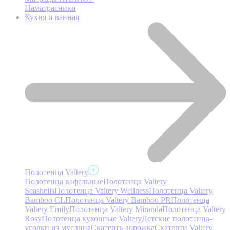
Наматрасники
Кухня и ванная
Полотенца Valtery
Полотенца вафельные
Полотенца Valtery
Seashells
Полотенца Valtery Wellness
Полотенца Valtery
Bamboo CL
Полотенца Valtery Bamboo PR
Полотенца
Valtery Emily
Полотенца Valtery Miranda
Полотенца Valtery
Rosy
Полотенца кухонные Valtery
Детские полотенца-
уголки из муслина
Скатерть дорожка
Скатерти Valtery