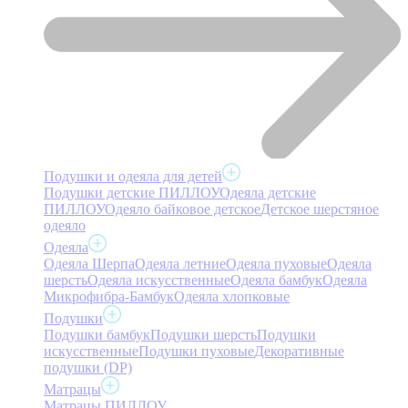
Подушки и одеяла для детей
Подушки детские ПИЛЛОУ
Одеяла детские
ПИЛЛОУ
Одеяло байковое детское
Детское шерстяное
одеяло
Одеяла
Одеяла Шерпа
Одеяла летние
Одеяла пуховые
Одеяла
шерсть
Одеяла искусственные
Одеяла бамбук
Одеяла
Микрофибра-Бамбук
Одеяла хлопковые
Подушки
Подушки бамбук
Подушки шерсть
Подушки
искусственные
Подушки пуховые
Декоративные
подушки (DP)
Матрацы
Матрацы ПИЛЛОУ