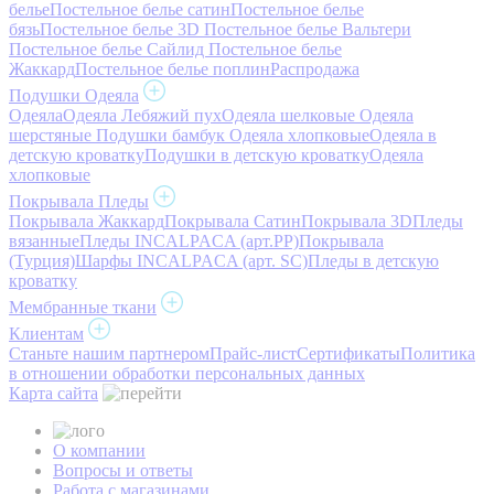
белье
Постельное белье сатин
Постельное белье
бязь
Постельное белье 3D
Постельное белье Вальтери
Постельное белье Сайлид
Постельное белье
Жаккард
Постельное белье поплин
Распродажа
Подушки Одеяла
Одеяла
Одеяла Лебяжий пух
Одеяла шелковые
Одеяла
шерстяные
Подушки бамбук
Одеяла хлопковые
Одеяла в
детскую кроватку
Подушки в детскую кроватку
Одеяла
хлопковые
Покрывала Пледы
Покрывала Жаккард
Покрывала Сатин
Покрывала 3D
Пледы
вязанные
Пледы INCALPACA (арт.PP)
Покрывала
(Турция)
Шарфы INCALPACA (арт. SC)
Пледы в детскую
кроватку
Мембранные ткани
Клиентам
Станьте нашим партнером
Прайс-лист
Сертификаты
Политика
в отношении обработки персональных данных
Карта сайта
О компании
Вопросы и ответы
Работа с магазинами