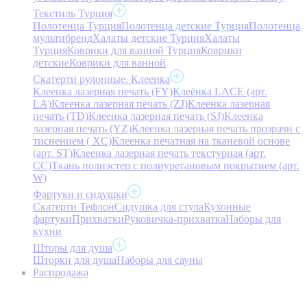
Текстиль Турция
Полотенца Турция
Полотенца детские Турция
Полотенца
мультибренд
Халаты детские Турция
Халаты
Турция
Коврики для ванной Турция
Коврики
детские
Коврики для ванной
Скатерти рулонные. Клеенка
Клеенка лазерная печать (FY)
Клеёнка LACE (арт.
LA)
Клеенка лазерная печать (ZJ)
Клеенка лазерная
печать (TD)
Клеенка лазерная печать (SJ)
Клеенка
лазерная печать (YZ)
Клеенка лазерная печать прозрачн с
тиснением ( XC)
Клеенка печатная на тканевой основе
(арт. ST)
Клеенка лазерная печать текстурная (арт.
CC)
Ткань полиэстер с полиуретановым покрытием (арт.
W)
Фартуки и сидушки
Скатерти Тефлон
Сидушка для стула
Кухонные
фартуки
Прихватки
Руковичка-прихватка
Наборы для
кухни
Шторы для душа
Шторки для душа
Наборы для сауны
Распродажа